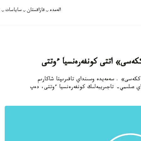
الەمدە
قازاقستان
ساياسات
ت
ككەسى» اتتى كونفەرەنسيا ءوتتى
كەسى» . سەمەيدە وسىنداي تاقىرىپتا شاكارىم
نىنا 160 جىل تولۋىنا وراي عىلىمي- تاجىريبەلىك كونفەرەنسيا ءوتتى، دەپ