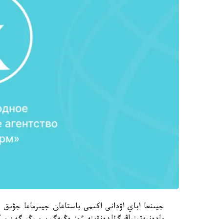
جيىنعا اباي اۋدانى اكىمى باستاعان جيىرماعا جۋىق 