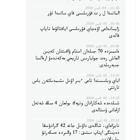
11:42, 04 تامىز 2026
الماتىدا ل ر ت قۇرىلىسى قاي ساتىدا تۇر
15:42, 03 تامىز 2026
زايسانداعى اۋەجاي قۇرىلىسى اياقتالۋعا تاياپ
قالدى
15:06, 03 تامىز 2026
ەلىمىزدە 70 جىلدان استام ۋاقىتتان كەيىن
العاش رەت جولبارىس تاريحي مەكەندەۋ ارەالىنا
جىبەرىلدى
14:52, 03 تامىز 2026
اباي وبلىسىندا تاعى ءبىر اۋىل ىشىمدىكتەن باس
تارتتى
14:23, 03 تامىز 2026
شىلدەدە شەكارادان وتپەك بولعان 4 مىڭ شەتەل
ازاماتى ۇستالدى
07:12, 03 تامىز 2026
نايزاعاي، شاڭدى داۋىل جانە 42 گرادۋسقا
دەيىنگى اپتاپ ىستىق: 17 وڭىردە ەسكەرتۋ