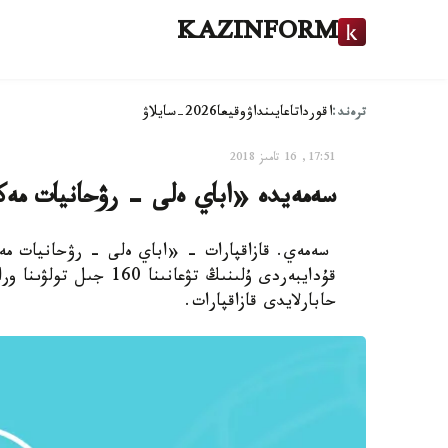
KAZINFORM
ترەند:
اقوردا
تاعايىنداۋ
وقيعا
2026-سايلاۋ
17:51, 16 تامىز 2018
سەمەيدە «اباي ەلى - رۋحانيات مە
سەمەي. قازاقپارات - «اباي ەلى - رۋحانيات مەك
قۇدايبەردى ۇلىنىڭ تۋعا
حابارلايدى قازاقپارات.