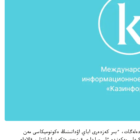
دەلەگات، ءبىر كەزدەرى اباي اۋدانىنىڭ ەكونوميكاسى مەن