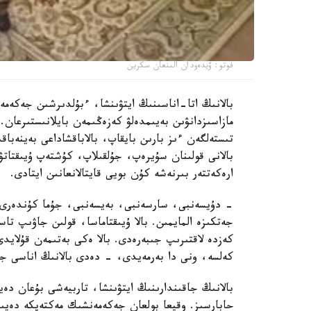
فوتو: ۆيدەودان الىنعان سكرين
بالانىڭ اتا-اناسىنىڭ ايتۋىنشا، ءبۇلدىرشىن جەكەمە
مازاسىزدانۋىن بەيىمدەلۋ كەزەڭىمەن بايلانىستىرعان. 
تىستەلگەن ءىز بارىن بايقاپ، بالاباقشاداعى بەينەباقى
بالانى قولىنان سۇيرەپ، جۇلقىلاپ، كۇشتەپ ۇيىقتاتۋ
ارەكەتتەر بىرنەشە كۇن بويى قايتالانعانىن ايتادى.
- دۇيسەنبى، سارسەنبى، بەيسەنبى، جۇما كۇندەرى ء
جەتكىزە المايمىن. بالا ۇيىقتاماسا، قولىن جاۋىپ ت
كەزدە لاقتىرىپ جىبەرەدى. بالا ەكى بەتىمەن قۇلايد
كەلسە، ونى دا بەرمەيدى، - دەدى بالانىڭ اناسى جا
بالانىڭ جاقىندارىنىڭ ايتۋىنشا، تاربيەشى بۇعان دە
حابارسىز. وقيعا بولعان جەكەمەنشىك مەكتەپكە دەيىن