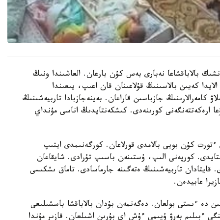
نشىك بالاباقشاعا نەبارى بەس كۇن بارعان. العاشىندا ونىڭ
الايدا كەيىن بالاسىنىڭ قۇلاعىنان قان اعىپ، يىعىندا
لاۋ كامەرالارىنىڭ جازباسىن قاراعان. بەينەجازبادا تاربيەشىنىڭ
عا ارەكەتتەنگەنى كورىنەدى. كىشكەنتايدىڭ اناسى مۇنداي
تورت كۇن بويى بالامدى قورلاعان. كورگەنىمدى ايتىپ
استايدى. كورپەنى الىپ، ۇستىنەن باسىپ تۇرادى. شايقاعان
ى. قايتادان تاربيەشىنىڭ ەتەگىنە جارماسادى. تاماق ىشكىسى
زيرا عابيدەن.
يىن دە ءىستى بولعان. دەگەنمەن بۇدان بالاباقشا باسشىلىعى
گى ءبىلىم بەرۋ ۇيىمى ءۇش اي بۇرىن اشىلعان. قازىر مۇندا