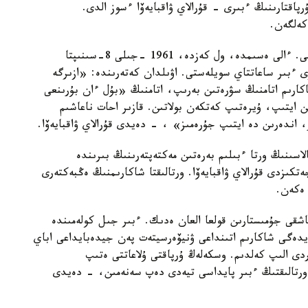
پاقتارىنىڭ ءبىرى - قۇرالاي ۋاقبايەۆا ءسوز الدى.
 كەلگەن.
«انام ەشقانداي تۋىسىن كورە الماي، دۇنيەدەن ءوتتى. ءالى ەسىمدە، ول كەزدە، 1961 -جىلى 8-سىنىپتا
ى ءبىر ساعاتتاي سويلەستى. اۋىلدان كەتەرىندە: «ازىرگە
ارىم اتامنىڭ سۋرەتىن بەرىپ، اتامنىڭ «بۇل ءان بۇرىنعى
 ايتىپ، ۇيرەتىپ كەتكەن بولاتىن. قازىر احات ناعاشىم
 اندەرىن دە ايتىپ جۇرەمىز» ، - دەيدى قۇرالاي ۋاقبايەۆا.
اۆلودار قالاسىنىڭ ورتا ءبىلىم بەرەتىن مەكتەپتەرىنىڭ بىرىندە
تكىزدى قۇرالاي ۋاقبايەۆا. ورتالىقتا شاكارىمنىڭ ەڭبەكتەرى
 ەكەن.
شقى جۇمىستارىن قولعا العان ەدىك. ءبىر جىل كولەمىندە
يدەگى شاكارىم اتىنداعى ۋنيۆەرسيتەت پەن جيدەبايداعى اباي
ردى الىپ كەلدىم. وسكەلەڭ ۇرپاقتى ۇلاعاتتى ەتىپ
ۇل ورتالىقتىڭ ءبىر پايداسى تيەدى دەپ سەنەمىن، - دەيدى