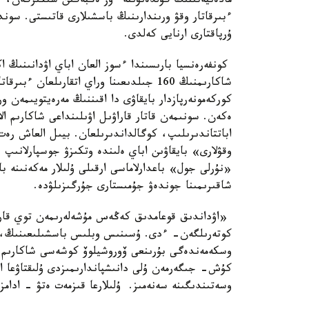
مادەنيەتىنىڭ گۇلدەنۋىنە ءوز ەڭبەگىن سىڭىرگەن، كي
ءبىرقاتار وقۋ ورىندارىنىڭ باسشىلارى قاتىستى. سوندا
ۇرپاقتارى ارنايى كەلدى.
كونفەرەنسيا بارىسىندا ءسوز العان اباي اۋدانىنىڭ ا
شاكارىمنىڭ 160 جىلدىعىنا وراي اتقارىلعا
كوركەمونەرپازدار بايقاۋى دا اقىننىڭ مەرەيتويىمەن و
ەكەن. سونىمەن قاتار قاراۋىل اۋىلىنداعى شاكارىم ا
اباتتاندىرىلىپ، كوگالداندىرىلعان. بيىل العاش رەت
وقۋلارى» بايقاۋىن اباي ەلىندە وتكىزۋ جوسپارلانىپ 
شاقىرىمىنا جوندەۋ جۇمىستارى جۇرگىزىلۋدە.
«اۋداندىق قوعامدىق كەڭەس مۇشەلەرىمەن توي قارسا
كوتەرىلگەن- ءدى. ۇسىنىس وبلىس باسشىلىعىنىڭ، ءم
وسكەمەندەگى بۇرىنعى ۆوروشيلوۆ كوشەسى شاكارىم دا
كۇش- جىگەرمەن ۇلى دانىشپاندارىمىزدى ۇلىقتاۋعا ا
وسەتىندىگىنە سەنەمىز. ۇلىلارعا قىزمەت ەتۋ - ادامز