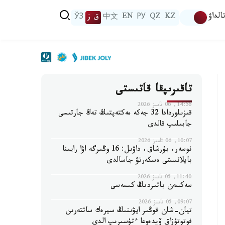
الداۋ
KZ
QZ
РУ
EN
中文
ق ز
ЎЗ
تاقىرىپقا قاتىستى
14:56, 06 تامىز 2026
قىزىلوردادا 32 جەكە مەكتەپتىڭ تەڭ جارتىسى
جابىلىپ قالدى
10:07, 06 تامىز 2026
نوسەر، بۇرشاق، داۋىل: 16 وڭىرگە اۋا رايىنا
بايلانىستى ەسكەرتۋ جاسالدى
11:40, 05 تامىز 2026
سەكسەن باتىردىڭ كىسەسى
09:07, 05 تامىز 2026
تيان-شان قوڭىر ايۋىنىڭ سيرەك ساتتەرىن
فوتوتۇزاق ۆيدەوعا ءتۇسىرىپ الدى