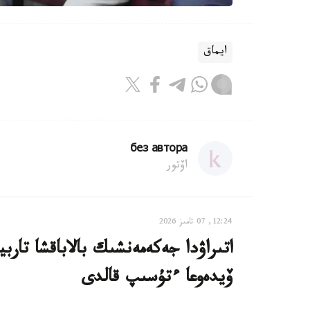
ايماق
без автора
اۆتور
12:24, 07 تامىز 2026
اتىراۋدا جەكەمەنشىك بالاباقشا تار
ۆيدەوعا ءتۇسىپ قالدى