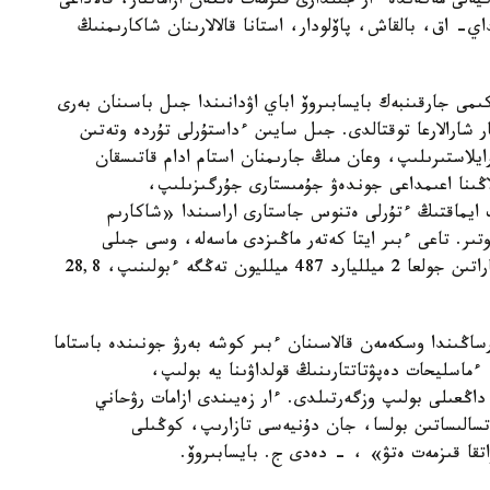
ەلى مەكەندە ءار جىلدارى قىزمەت ەتكەن ازاماتتار، قالاداعى
ي- اق، بالقاش، پاۆلودار، استانا قالالارىنان شاكارىمنىڭ
كىمى جارقىنبەك بايسابىروۆ اباي اۋدانىندا جىل باسىنان بەرى
ن ءبىرقاتار شارالارعا توقتالدى. جىل سايىن ءداستۇرلى تۇردە وتەتىن
رايلاستىرىلىپ، وعان مىڭ جارىمنان استام ادام قاتىسقان
لاڭىنا اعىمداعى جوندەۋ جۇمىستارى جۇرگىزىلىپ،
 ايماقتىڭ ءتۇرلى ەتنوس جاستارى اراسىندا «شاكارىم
وتىر. تاعى ءبىر ايتا كەتەر ماڭىزدى ماسەلە، وسى جىلى
«نۇرلى جول» باعدارلاماسى ارقىلى ۇلىلار مەكەنىنە باراتىن جولعا 2 ميلليارد 487 ميلليون تەڭگە ءبولىنىپ، 28,8
ڭىندا وسكەمەن قالاسىنان ءبىر كوشە بەرۋ جونىندە باستاما
اسليحات دەپۋتاتتارىنىڭ قولداۋىنا يە بولىپ،
ڭعىلى بولىپ وزگەرتىلدى. ءار زەيىندى ازامات رۋحاني
تسالىساتىن بولسا، جان دۇنيەسى تازارىپ، كوڭىلى
اتقا قىزمەت ەتۋ» ، - دەدى ج. بايسابىروۆ.