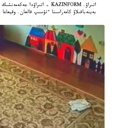
اتىراۋ. KAZINFORM - اتىراۋدا 
بەينەباقىلاۋ كامەراسىنا ءتۇسىپ قالعان. وقيعاعا