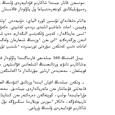
سونىمەن قاتار جيىندا شاكارىم قۇدايبەردى ۇلىنىڭ ۇر
رەسپۋبليكالىق كونفەرەنتسياعا ول پاۆلودار قالاسىنان
وقيمىن، احات ناعاشىم انامدى ىزدەپ كەلىپتى. ەكەۋ
ءتىس جارماڭدار، كەيىن ۇلكەيتىپ الىڭدار» دەپ شاك
اننەن وزگەرەك» ءانى مەن ءوزىنىڭ شىعارعان ولەڭىن
امانات ەتىپ كەتكەن سۋرەتى تورىمىزدە ءىلىنىپ تۇر،
بيىل اقىننىڭ 160 جىلدىعى قارساڭىندا پ
«شاكارىم تانۋ» ورتالىعىنىڭ اشىلعانىن قۋانىشپەن جە
قويىلعان، سەمەيدەن ارنايى جۋرنالدار دا اكەلىنگەن
- وتكەن جىلدىڭ اقپان ايىندا ورتالىق اشۋدىڭ العا
قاجەتتى قۇجاتتار مەن ماتەريالداردى جينادىق. سەمە
مۇراجايىندا بولىپ، كوپتەگەن دەرەكتەر مەن كىتاپتا
تاربيەلەۋگە، دانالار ءسوزىن بويلارىنا سىڭىرۋگە ب
شاكارىم قۇدايبەردى ۇلىنىڭ ۇرپاعى.