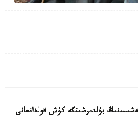
بيەشىسىنىڭ بۇلدىرشىنگە كۇش قولدانعانى