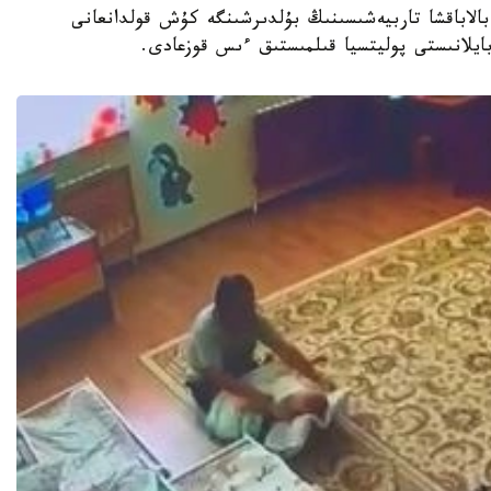
جەكەمەنشىك بالاباقشا تاربيەشىسىنىڭ بۇلدىرشىنگە كۇش قولدانعانى
 بايلانىستى پوليتسيا قىلمىستىق ءىس قوزعادى.