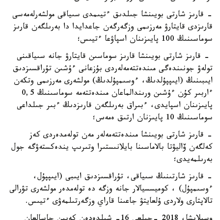
- قارىز شارتى بويىنشا جىلدىق ءتيىمدى سىياقى مولشەرلەمەسى
قارىزدى قايتارۋ مەرزىمى وزگەرگەن جاعدايدا دا بەرىلگەن قارىز
سوماسىنىڭ 100 پايىزىنان اسپاۋعا ءتيىس؛
- قارىز شارتى بويىنشا قارىز سوماسىن قايتارۋ جانە سىياقىنى
تولەۋ جونىندەگى مىندەتتەمەلەردى بۇزعانى ءۇشىن تۇراقسىزدىق
ايىبىنىڭ (ايىپپۇلدىڭ، ءوسىمپۇلدىڭ) مولشەرى مەرزىمى وتكەن
ءاربىر كۇن ءۇشىن ورىندالماعان مىندەتتەمە سوماسىنىڭ 0,5
پايىزىنان اسپايدى، ءبىراق بەرىلگەن قارىزدىڭ ءبىر جىلداعى
سوماسىنىڭ 10 پايىزنان ارتىق ەمەس؛
- قارىز شارتى بويىنشا مىندەتتەمەلەر مەن تولەمدەردى كەز
كەلگەن ۆاليۋتا بالاماسىنا بايلانىستىرا وتىرىپ يندەكستەۋگە جول
بەرىلمەيدى؛
- قارىز شارتىنىڭ سىياقى، تۇراقسىزدىق ايىبى (ايىپپۇل،
ءوسىمپۇل) ، كوميسسيالار جانە وزگە دە تولەمدەر مولشەرى تۋرالى
تالاپتارى ولاردى ۇلعايتۋ جاعىنا قاراي وزگەرتىلمەۋى ءتيىس.
وسىلايشا، 2018 -جىلعى 16- شىلدەدەن كەيىن جاسالعان