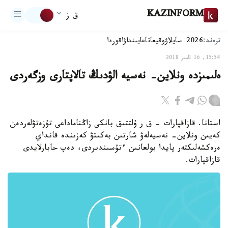
KAZINFORM
ق ز
ترەند:
2026-سايلاۋ
وقيعا
تاعايىنداۋ
اقوردا
15:54, 16 تامىز 2018
ەلىمىزدە ونلاين- نەسيە الۋدىڭ تالاپتارى وزگەردى
استانا. قازاقپارات - ق ر ۇلتتىق بانكى زاڭناماداعى تۇزەتۋلەردەن
كەيىن ونلاين- نەسيەلەۋ شارتىن بەكىتۋ كەزىندە قانداي
ەرەكشەلىكتەر پايدا بولعانىن ءتۇسىندىردى، دەپ حابارلايدى
قازاقپارات.