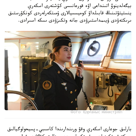
بيگەلدينوۆ اتىنداعى اۋە قورعانىسى كۇشتەرى اسكەري
ينستيتۋتىنىڭ قابىلداۋ كوميسسيالارى ۇمىتكەرلەردى كونكۋرستىق
ىرىكتەۋدى ۇيىمداستىرۋدى جانە وتكىزۋدى ىسكە اسىرادى.
Фото: Қорғаныс министрлігі
بارلىق جوعارى اسكەري وقۋ ورىندارىندا كاسىبي-پسيحولوگيالىق