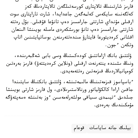
قارىز شارتىنىڭ تالاپتارى كورسەتىلگەن تالاپتاردىڭ كەز
كەلگەنىنە سايكەس كەلمەگەن جاعدايدا، شارت تاراپتارى سوت
ارقىلى مۇنداي شارتتى جارامسىز دەپ تانۋعا قۇقىلى. بۇل رەتتە
شارتتى جارامسىز دەپ تانۋ بورىشكەردى مامىلە بويىنشا الىنعان
اقشانى كرەديتورعا قايتارۋ مىندەتتەرىنەن بوساتپايتىنىن اتاپ
وتكەن ءجون.
ۇلتتىق بانك ازاماتتىق كودەكستىڭ وسى بابى شەڭبەرىندە،
ونىڭ ىشىندە ينتەرنەت ارقىلى (ونلاين كرەديتتەۋ) قارىز بەرەتىن
كومپانيالاردىڭ قىزمەتىن رەتتەمەيدى.
ءباسپاسوز قىزمەتىنىڭ مالىمەتىنشە، ۇلتتىق بانكتىڭ سايتىندا
جاقىن ارادا كالكۋلياتور ورنالاستىرىلادى، ول قارىز شارتى بويىنشا
جىلدىق ءتيىمدى سىياقى مولشەرلەمەسىن ءوز بەتىنشە ەسەپتەۋگە
مۇمكىندىك بەرەدى.
بيلىك جانە ساياسات
قوعام