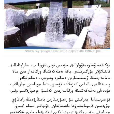
Фото: Су ресурстары және ирригация министрлігі
بۇگىندە ۆەدومستۆوارالىق جۇمىس توبى قۇرىلىپ، ساراپتامالىق
تالقىلاۋلار جۇرگىزىلدى جانە مەملەكەتتىك ورگاندار مەن سالا
ماماندارىنىڭ ۇسىنىستارىن ەسكەرە وتىرىپ، ەسكەرتۋلەر
پىسىقتالدى. الداعى كەزەڭدە تۇجىرىمداما جوباسىن جاريالاپ،
مۇددەلى مەملەكەتتىك ورگاندارمەن كەلىسۋ جوسپارلانىپ وتىر.
تۇجىرىمداما جەراستى سۋ رەسۋرستارىن باسقارۋدىڭ زاماناۋي
جۇيەسىن قالىپتاستىرۋعا باعىتتالعان. قۇجاتتى ىسكە اسىرۋ
جەراستى سۋىن يگەرۋ تيىمدىلىگىن ارتتىرۋعا، ەلدى مەكەندەر