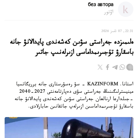
без автора
اۆتور
22:31, 07 تامىز 2026
ەلىمىزدە جەراستى سۋىن كەشەندى پايدالانۋ جانە
باسقارۋ تۇجىرىمداماسى ازىرلەنىپ جاتىر
استانا. KAZINFORM - سۋ رەسۋرستارى جانە يرريگاتسيا
مينيسترلىگىنىڭ جەراستى سۋى دەپارتامەنتى 2027-2040
-جىلدارعا ارنالعان جەراستى سۋىن كەشەندى پايدالانۋ جانە
باسقارۋ تۇجىرىمداماسىن ازىرلەپ جاتقانىن حابارلادى.