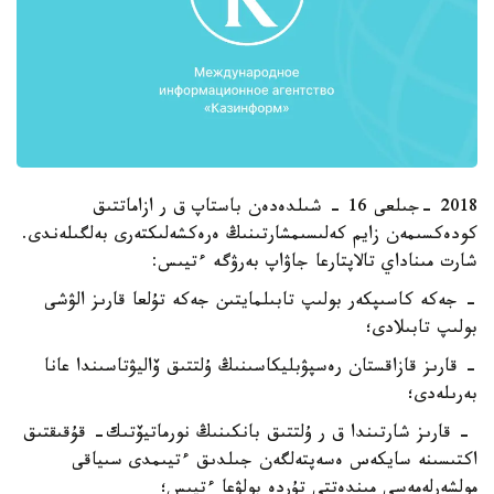
2018 -جىلعى 16 - شىلدەدەن باستاپ ق ر ازاماتتىق
كودەكسىمەن زايم كەلىسىمشارتىنىڭ ەرەكشەلىكتەرى بەلگىلەندى.
شارت مىناداي تالاپتارعا جاۋاپ بەرۋگە ءتيىس:
- جەكە كاسىپكەر بولىپ تابىلمايتىن جەكە تۇلعا قارىز الۋشى
بولىپ تابىلادى؛
- قارىز قازاقستان رەسپۋبليكاسىنىڭ ۇلتتىق ۆاليۋتاسىندا عانا
بەرىلەدى؛
- قارىز شارتىندا ق ر ۇلتتىق بانكىنىڭ نورماتيۆتىك- قۇقىقتىق
اكتىسىنە سايكەس ەسەپتەلگەن جىلدىق ءتيىمدى سىياقى
مولشەرلەمەسى مىندەتتى تۇردە بولۋعا ءتيىس؛