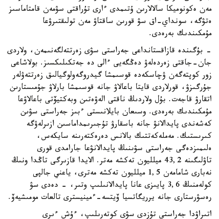
مەن ەكونوميكا سالالارىن ۇتىمدى ءارى تۇراقتى سۋمەن قامتاماسىز
ەتۋگە، سونداي-اق سۋ قورىن ساقتاۋ مەن تولىقتىرۋعا
مۇمكىندىك بەرەدى.
- بۇگىندە قازاقستانداعى جەراستى سۋى زەرتتەلگەنىمەن، ولاردى
جان-جاقتى زەردەلەۋ دەڭگەيى ءالى دە جەتكىلىكسىز. بولاشاعى
زور كوپتەگەن ۋچاسكەدە قوسىمشا گيدروگەولوگيالىق زەرتتەۋلەر
جۇرگىزۋ، قورلاردى قايتا باعالاۋ جانە قوسىمشا بارلاۋ جۇمىستارىن
اتقارۋ قاجەت. بۇل ولاردىڭ ناقتى الەۋەتىن وبەكتيۆتى باعالاۋعا
مۇمكىندىك بەرەدى. وسىعان بايلانىستى ءبىز جەراستى سۋىن
كەشەندى پايدالانۋ جانە باسقارۋ تۇجىرىمداماسىن ازىرلەۋگە
كىرىستىك. مەملەكەتتىك بالانس دەرەكتەرىنە سايكەس،
ەلىمىزدەگى جەراستى سۋىنىڭ پايدالانۋعا جارامدى قورى
تاۋلىگىنە 43,2 ميلليون تەكشە مەتر. الايدا قازىرگى تاڭدا ونىڭ
نەبارى شامامەن 1,5 ميلليون تەكشە مەترى، ياعني جالپى
كولەمنىڭ 3,6 پايىزى عانا پايدالانىلىپ وتىر، - دەدى سۋ
رەسۋرستارى جانە يرريگاتسيا ۆيتسە-ءمينيسترى تالعات مومىشيەۆ.
اتىراۋدا جەراستى تۇزدى سۋى كوتەرىلىپ، ءۇش ءىرى