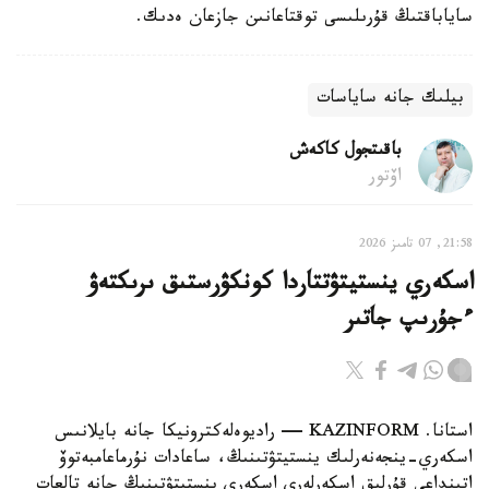
ساياباقتىڭ قۇرىلىسى توقتاعانىن جازعان ەدىك.
بيلىك جانە ساياسات
باقىتجول كاكەش
اۆتور
21:58, 07 تامىز 2026
اسكەري ينستيتۋتتاردا كونكۋرستىق ىرىكتەۋ
ءجۇرىپ جاتىر
استانا. KAZINFORM — راديوەلەكترونيكا جانە بايلانىس
اسكەري-ينجەنەرلىك ينستيتۋتىنىڭ، ساعادات نۇرماعامبەتوۆ
اتىنداعى قۇرلىق اسكەرلەرى اسكەري ينستيتۋتىنىڭ جانە تالعات