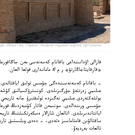
да облыстық тарихи-мәдени мұраны қорғау орталығы
قازالى اۋدانىنداعى باقاتام كەسەنەسى مەن جاڭاقورعان
«قازقايتاجاڭارتۋ» ر م ك ماماندارى قولعا العان.
- باقاتام كەسەنەسىندەگى جۇمىس تولىق اياقتالدى. ر
عىلىمي زەرتتەۋ جۇرگىزىلدى. كونسترۋكسيالىق كۇشەي
بولشەكتەردى عىلىمي نەگىزدە تولىقتىرۋ جانە تاريحي م
جۇمىسى ورىندالدى. سونىمەن قاتار كۇمبەزدىڭ قورعا
اباتتاندىرىلدى. اتالعان شارالار ەسكەرتكىشتىڭ تار
ساقتالۋىن قامتاماسىز ەتەدى، - دەدى وبلىستىق تاري
تالعات بەرديەۆ.