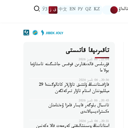
الداۋ
KZ
QZ
РУ
EN
中文
ق ز
ЎЗ
تاقىرىپقا قاتىستى
22:04, 06 تامىز 2026
قۇرىلىس قالدىقتارىن قوقىس جاشىگىنە تاستاۋعا
بولا ما
20:56, 06 تامىز 2026
قازاقستاننىڭ ۇلتتىق تاۋارلار كاتالوگىندا 29
ميلليوننان استام تاۋار تىركەلگەن
20:45, 06 تامىز 2026
تانىمال بلوگەر قايسار قامزا ۆەتنامنان
ەكستراديسيالاندى
20:31, 06 تامىز 2026
استانانىڭ وسىنشالىقتى كەرەمەت قالا ەكەنىن