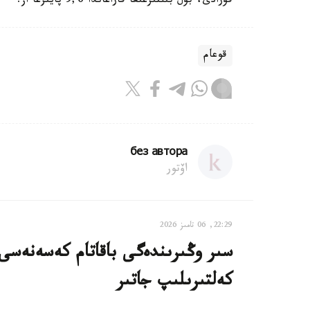
قۇرادى، بۇل بىلتىرعىعا قاراعاندا 9,6 پايىزعا از.
قوعام
без автора
اۆتور
22:29, 06 تامىز 2026
سىر وڭىرىندەگى باقاتام كەسەنەسى م
كەلتىرىلىپ جاتىر