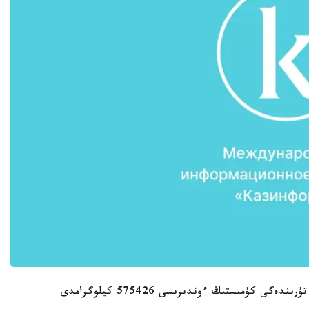
ەسەپتى كەزەڭدە جارتىلاي وڭدەلگەن نەمەسە ۇنتاق تۇرىندەگى كۇمىستىڭ ءوندىرىسى 575426 كيلوگرامدى