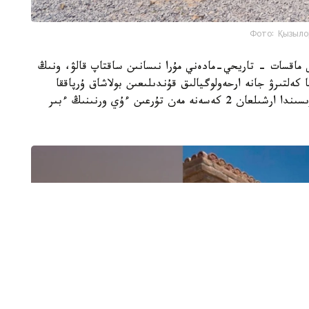
Фото: Қызыло
ى ماقسات - تاريحي-مادەني مۇرا نىسانىن ساقتاپ قالۋ، ونىڭ
 كەلتىرۋ جانە ارحەولوگيالىق قۇندىلىعىن بولاشاق ۇرپاققا
جەتكىزۋ. جوسپارعا سايكەس ارحەولوگيالىق قازبا بارىسىندا ارشىلعان 2 كەسەنە مەن تۇرعىن ءۇي ورنىنىڭ ءبىر