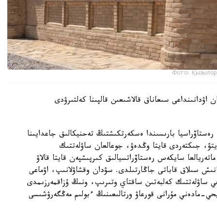
Фото: Қызылор
 اۋدانىنداعى سىعاناق قالاشىعىن قالپىنا كەلتىرۋدى
ەستاۆراسيا بارىسىندا ەسكەرتكىشتىڭ تەحنيكالىق جاعدايىنا
تۋ، جىكتەردى قايتا وڭدەۋ، جوعالعان ساۋلەتتىك
اتەريالعا سايكەس رەستاۆراتسيالىق كىرپىشپەن قايتا قالاۋ
نىش سىلاق قاباتى جاڭارتىلدى. سۋدان وقشاۋلانىپ، اۋماعى
يحي ساۋلەتتىك كەلبەتىن ساقتاي وتىرىپ، ونىڭ ۇزاقمەرزىمدى
حي-مادەني مۇرانى قورعاۋ ورتالىعىنىڭ ءبولىم مەڭگەرۋشىسى