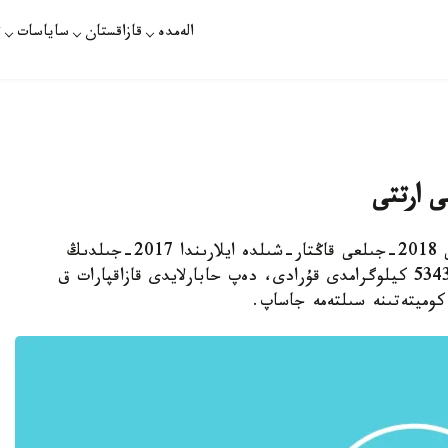
الەمدە
قازاقستان
ساياسات
ت
ى ارتتى
استانا. قازاقپارات - قازاقستاندا التىن ءوندىرىسى 2018-جىلعى قاڭتار-شىلدە ايلارىندا 2017-جىلدىڭ
وسى كەزەڭىمەن سالىستىرعاندا %9,7 ارتىپ، 53432 كيلوگرامدى قۇرادى، دەپ حابارلايدى قازاقپارات ق
كوميتەتىنە سىلتەمە جاساپ.