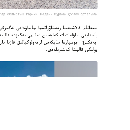
рда облыстық тарихи-мәдени мұраны қорғау орталығы
سىعاناق قالاشىعىنا رەستاۆراتسيا جاساۋداعى نەگىزگ
باستاپقى ساۋلەتتىك كەلبەتىن عىلىمي نەگىزدە قالپىنا
بولىگى قالپىنا كەلتىرىلەدى.