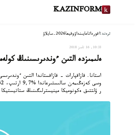
KAZINFORM
ترەند:
اقوردا
تاعايىنداۋ
وقيعا
2026-سايلاۋ
10:33, 16 تامىز 2018
ەلىمىزدە التىن ءوندىرىسىنىڭ كولەم
ر ۇلتتىق ەكونوميكا مينيسترلىگىنىڭ ستاتيستيكا 