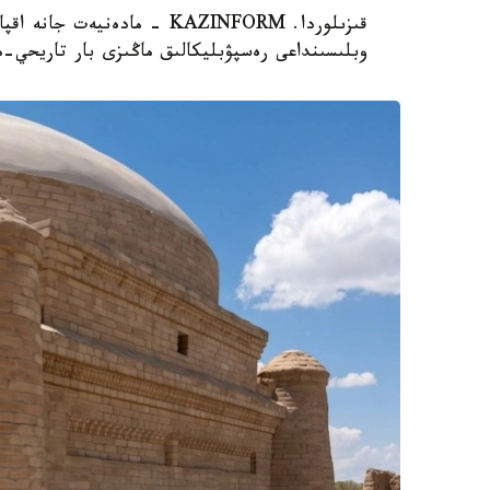
قىزىلوردا. KAZINFORM - مادە
وبلىسىنداعى رەسپۋبليكالىق ماڭىزى بار تاريحي-