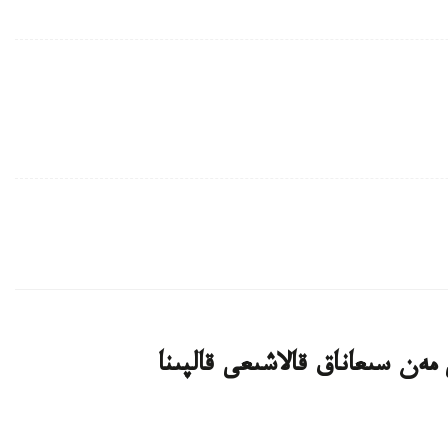
ەن سىعاناق قالاشىعى قالپىنا