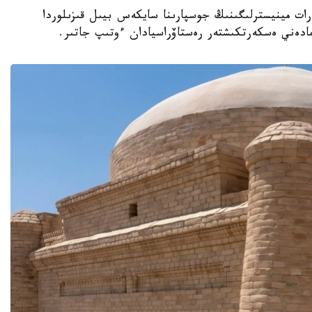
نيەت جانە اقپارات مينيسترلىگىنىڭ جوسپارىنا سايكەس بيىل قىزىلوردا
مادەني ەسكەرتكىشتەر رەستاۆراسيادان ءوتىپ جاتىر.