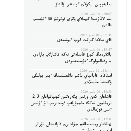
بىلمەپپىن نيكولاي كوستەر-ۆالداۋ
20:07, 06 تامىز 2026
ىلە الاتاۋىندا گيمالاي ۇلارى فوتوتۇزاققا ءتۇسىپ
قالدى
19:45, 06 تامىز 2026
قاي سالاعا گرانت كوپ ءبولىندى
19:27, 06 تامىز 2026
بالالاردىڭ كورۋ قابىلەتى نەگە ناشارلاپ بارادى
- وفتالمولوگ ءتۇسىندىردى
18:44, 06 تامىز 2026
استانادا قابانباي باتىر داڭعىلىنىڭ ءبىر بولىگى
ۋاقىتشا جابىلادى
18:30, 06 تامىز 2026
قاشاعان كەن ورنىن يگەرەتىن كومپانيادان 2,3
تريلليون تەڭگە ماجبۇرلەپ ءوندىرىپ الۋ ءۇشىن
ءىس قوزعالدى
17:31, 06 تامىز 2026
«تاقتار ويىنىنىڭ» جۇلدىزى قازاقستان تۋرالى