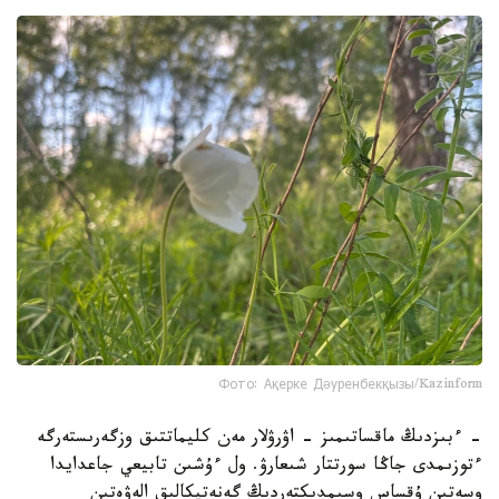
Фото: Ақерке Дәуренбекқызы/Kazinform
- ءبىزدىڭ ماقساتىمىز - اۋرۋلار مەن كليماتتىق وزگەرىستەرگە
ءتوزىمدى جاڭا سورتتار شىعارۋ. ول ءۇشىن تابيعي جاعدايدا
وسەتىن ۇقساس وسىمدىكتەردىڭ گەنەتيكالىق الەۋەتىن