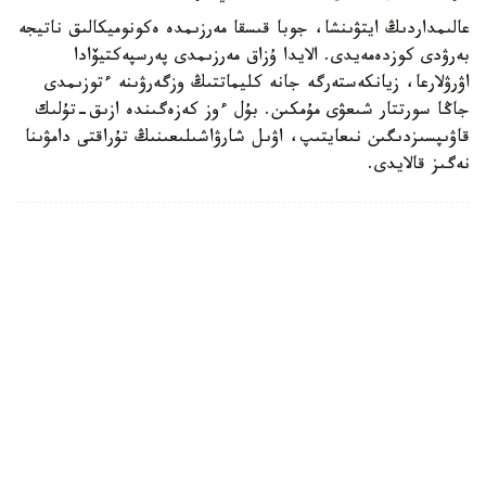
عالىمداردىڭ ايتۋىنشا، جوبا قىسقا مەرزىمدە ەكونوميكالىق ناتيجە
بەرۋدى كوزدەمەيدى. الايدا ۇزاق مەرزىمدى پەرسپەكتيۆادا
اۋرۋلارعا، زيانكەستەرگە جانە كليماتتىڭ وزگەرۋىنە ءتوزىمدى
جاڭا سورتتار شىعۋى مۇمكىن. بۇل ءوز كەزەگىندە ازىق-تۇلىك
قاۋىپسىزدىگىن نىعايتىپ، اۋىل شارۋاشىلىعىنىڭ تۇراقتى دامۋىنا
نەگىز قالايدى.
سىرتقى ساياسات
قوعام
ريزابەك نۇسىپبەك ۇلى
اۆتور
13:06, 07 تامىز 2026
قىزىلوردادا زاڭسىز التىن وندىرگەن قىلمىستىق توپ
ۇستالدى