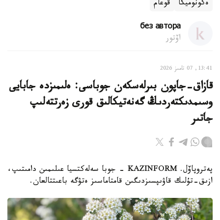
ەكونوميكا
قوعام
без автора
اۆتور
13:41, 07 تامىز 2026
قازاق-جاپون بىرلەسكەن جوباسى: ەلىمىزدە جابايى
وسىمدىكتەردىڭ گەنەتيكالىق قورى زەرتتەلىپ
جاتىر
پەتروپاۆل. KAZINFORM - جوبا سەلەكتسيا عىلىمىن دامىتىپ،
ازىق-تۇلىك قاۋىپسىزدىگىن قامتاماسىز ەتۋگە باعىتتالعان.