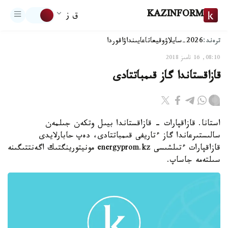
KAZINFORM
ق ز
ترەند:
2026-سايلاۋ
وقيعا
تاعايىنداۋ
اقوردا
08:10, 16 تامىز 2018
قازاقستاندا گاز قىمباتتادى
استانا. قازاقپارات - قازاقستاندا بيىل وتكەن جىلمەن
سالىستىرعاندا گاز ءتاريفى قىمباتتادى، دەپ حابارلايدى
قازاقپارات ءتىلشىسى energyprom.kz مونيتورينگتىك اگەنتتىگىنە
سىلتەمە جاساپ.