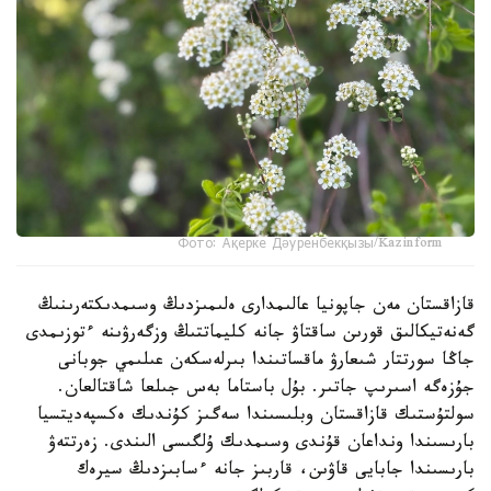
Фото: Ақерке Дәуренбекқызы/Kazinform
قازاقستان مەن جاپونيا عالىمدارى ەلىمىزدىڭ وسىمدىكتەرىنىڭ
گەنەتيكالىق قورىن ساقتاۋ جانە كليماتتىڭ وزگەرۋىنە ءتوزىمدى
جاڭا سورتتار شىعارۋ ماقساتىندا بىرلەسكەن عىلىمي جوبانى
جۇزەگە اسىرىپ جاتىر. بۇل باستاما بەس جىلعا شاقتالعان.
سولتۇستىك قازاقستان وبلىسىندا سەگىز كۇندىك ەكسپەديتسيا
بارىسىندا ونداعان قۇندى وسىمدىك ۇلگىسى الىندى. زەرتتەۋ
بارىسىندا جابايى قاۋىن، قاربىز جانە ءسابىزدىڭ سيرەك