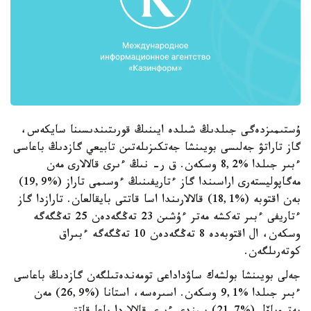
ۇستىمىزدەگى جىلدىڭ شىلدە ايىنىڭ قورىتىندىسىنا سايكەس،
گاز تاراتۋ جەلىسى بويىنشا جەتكىزىلەتىن تابيعي گازدىڭ باعاسى
ءبىر جىلدا %8,2 وسكەن. ق ر- نىڭ ءىرى قالالارى مەن
مەگاپوليستەرى اراسىندا گاز ءتاريفىنىڭ ءوسىمى تاراز (%19,9)
بەن اقتوبە (%18,1) قالالارىندا اسا قاتتى بايقالعان. تارازدا گاز
ءتاريفى ءبىر تەكشە مەتر ءۇشىن 23 تەڭگەدەن 25 تەڭگەگە
وسكەن، ال اقتوبەدە 8 تەڭگەدەن 10 تەڭگەگە ءبىراق
كوتەرىلگەن.
جەلى بويىنشا بولشەك ساۋداداعى تومەندەتىلگەن گازدىڭ باعاسى
ءبىر جىلدا %9,1 وسكەن. اسىرەسە، استانا (%26,9) مەن