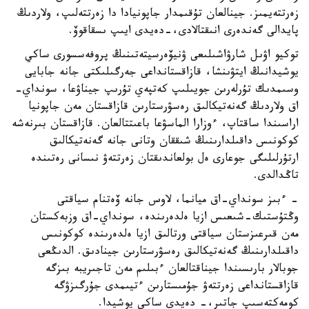
زەرتتەيمىز. جينالعان تۇقىمدار جاپونيادا دا زەرتتەلىپ، ولاردىڭ
پايدالى گەندەرى انىقتالادى،-دەيدى ايىپ ىسقاقوۆ.
توكيو اۋىل شارۋاشىلىعى ۋنيۆەرسيتەتىنىڭ پروفەسسورى ساكي
يوشيدانىڭ ايتۋىنشا، قازاقستانداعى جەرگىلىكتى جانە جابايى
وسىمدىك تۇرلەرىن جويىلىپ كەتپەي تۇرىپ جيناۋعا، سونداي-
اق ولاردىڭ گەنەتيكالىق رەسۋرستارىن قازاقستان مەن جاپونيا
اراسىندا ساقتاپ، ءوزارا الماسۋعا باعىتتالعان. قازاقستان بىرنەشە
كوكونىس داقىلدارىنىڭ شىققان وتانى جانە گەنەتيكالىق
ارتۇرلىلىگى جوعارى ەل بولعاندىقتان زەرتتەۋ نىسانى رەتىندە
تاڭدالدى.
- ءبىز سونداي-اق ميانما، لاوس جانە ۆەتنام سياقتى
وڭتۇستىك-شىعىس ازيا ەلدەرىندە، سونداي-اق وزبەكستان
مەن قىرعىزستان سياقتى ورتالىق ازيا ەلدەرىندە كوكونىس
داقىلدارىنىڭ گەنەتيكالىق رەسۋرستارىن جينادىق. الدىڭعى
جوبالار بارىسىندا جيناقتالعان ءبىلىم مەن تاجىريبە بىزگە
قازاقستانداعى زەرتتەۋ جۇمىستارىن ءتيىمدى جۇرگىزۋگە
كومەكتەسىپ جاتىر،- دەيدى ساكي يوشيدا.