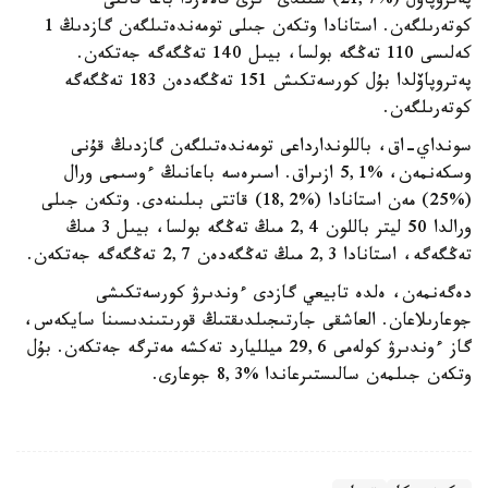
پەتروپاۆل (%21,7) سىندى ءىرى قالالاردا باعا قاتتى
كوتەرىلگەن. استانادا وتكەن جىلى تومەندەتىلگەن گازدىڭ 1
كەلىسى 110 تەڭگە بولسا، بيىل 140 تەڭگەگە جەتكەن.
پەتروپاۆلدا بۇل كورسەتكىش 151 تەڭگەدەن 183 تەڭگەگە
كوتەرىلگەن.
سونداي-اق، باللوندارداعى تومەندەتىلگەن گازدىڭ قۇنى
وسكەنمەن، %5,1 ازىراق. اسىرەسە باعانىڭ ءوسىمى ورال
(%25) مەن استانادا (%18,2) قاتتى بىلىنەدى. وتكەن جىلى
ورالدا 50 ليتر باللون 2,4 مىڭ تەڭگە بولسا، بيىل 3 مىڭ
تەڭگەگە، استانادا 2,3 مىڭ تەڭگەدەن 2,7 تەڭگەگە جەتكەن.
دەگەنمەن، ەلدە تابيعي گازدى ءوندىرۋ كورسەتكىشى
جوعارىلاعان. العاشقى جارتىجىلدىقتىڭ قورىتىندىسىنا سايكەس،
گاز ءوندىرۋ كولەمى 29,6 ميلليارد تەكشە مەترگە جەتكەن. بۇل
وتكەن جىلمەن سالىستىرعاندا %8,3 جوعارى.