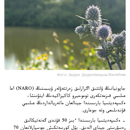
Фото: Ақерке Дәуренбекқызы/Kazinform
جاپونيانىڭ ۇلتتىق اگرارلىق زەرتتەۋلەر ۇيىمىنىڭ (NARO) اعا
عىلىمي قىزمەتكەرى توموحيرو كاكيزاكيدىڭ ايتۋىنشا،
ەكسپەديتسيا بارىسىندا جينالعان ماتەريالداردىڭ عىلىمي
قۇندىلىعى وتە جوعارى.
- ەكسپەديتسيا بارىسىندا ءبىز 50 قۇندى گەنەتيكالىق
رەسۋرستى جيناي الدىق. بۇل كورسەتكىش جوسپارلانعان 70