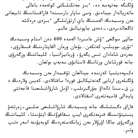
ۇلگىگە جەتپەسە دە، ءبىز جەتكىلىكتى كولەمدە باعالى
ماتەريالدار جينادىق. وسى ساپار بارىسىندا قازاقستاننىڭ تابيعاتى
مەن وسىمدىك الەمىنىڭ باي ارتۇرلىلىگى ءبىزدى ەرەكشە
تاڭعالدىردى،-دەدى جاپونيالىق عالىم.
جالپى سوڭعى ءۇش عاسىردا الەمدە 600 دەن استام وسىمدىك
ءتۇرى جويىلىپ كەتكەن. بۇعان ورمان القاپتارىنىڭ قىسقارۋى،
جەردى شامادان تىس يگەرۋ، ۋربانيزاتسيا، كليماتتىڭ وزگەرۋى
جانە قورشاعان ورتانىڭ لاستانۋى سەبەپ بولعان.
ەكسپەديتسيا كەزىندە جينالعان تۇقىمدار مەن وسىمدىك
ۇلگىلەرى ارنايى گەنەتيكالىق قوردا ساقتالادى. كەيىن ولاردىڭ د
ن ق-سىنا تالداۋ جۇرگىزىلىپ، اۋىل شارۋاشىلىعىنا قاجەتتى
پايدالى قاسيەتتەرى انىقتالادى.
قازاق ەگىنشىلىك جانە وسىمدىك شارۋاشىلىعى عىلىمي-زەرتتەۋ
ينستيتۋتىنىڭ قىزمەتكەرى ايىپ ىسقاقوۆتىڭ ايتۋىنشا، كليماتتىڭ
وزگەرۋى جاڭا اۋرۋلار مەن زيانكەستەردىڭ كوبەيۋىنە اسەر ەتىپ
وتىر.