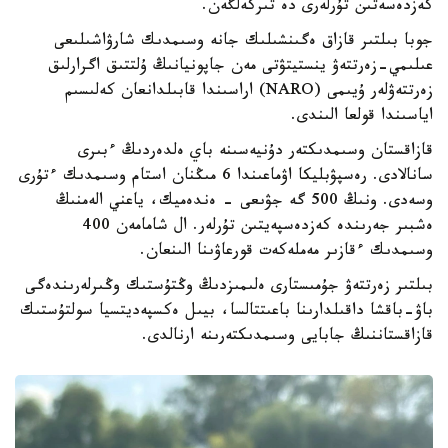
كەزدەسەتىن تۇرلەرى دە تىركەلگەن.
جوبا بىلتىر قازاق ەگىنشىلىك جانە وسىمدىك شارۋاشىلىعى
عىلىمي-زەرتتەۋ ينستيتۋتى مەن جاپونيانىڭ ۇلتتىق اگرارلىق
زەرتتەۋلەر ۇيىمى (NARO) اراسىندا قابىلدانعان كەلىسىم
اياسىندا قولعا الىندى.
قازاقستان وسىمدىكتەر دۇنيەسىنە باي ەلدەردىڭ ءبىرى
سانالادى. رەسپۋبليكا اۋماعىندا 6 مىڭنان استام وسىمدىك ءتۇرى
وسەدى. ونىڭ 500 گە جۋىعى - ەندەميك، ياعني الەمنىڭ
ەشبىر جەرىندە كەزدەسپەيتىن تۇرلەر. ال شامامەن 400
وسىمدىك ءقازىر مەملەكەت قورعاۋىنا الىنعان.
بىلتىر زەرتتەۋ جۇمىستارى ەلىمىزدىڭ وڭتۇستىك وڭىرلەرىندەگى
باۋ-باقشا داقىلدارىنا باعىتتالسا، بيىل ەكسپەديتسيا سولتۇستىك
قازاقستاننىڭ جابايى وسىمدىكتەرىنە ارنالدى.