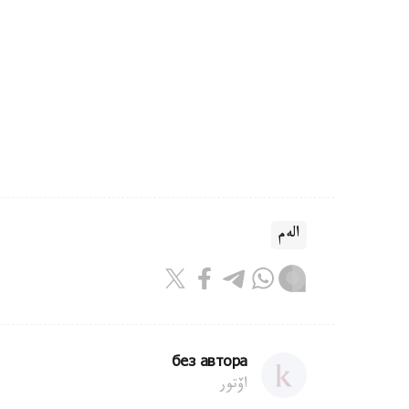
الەم
без автора
اۆتور