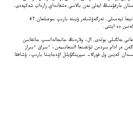
ستان مارقۇمنىڭ ايەلى مەن بالاسى ەشقانداي زارداپ شەكپەدى.
اپاتقا ۇشىراعان ۇشاق دۋەين جۇمىس ىستەيتىن كومپانيعا تيەسىلى. تەرگەۋشىلەر ۇيىنە بارىپ سوعىلعان 47
ەنىن دە ايتتى.
انى بەلگىلى بولدى. ال، ولاردىڭ جانجالداسىپ جاتقانىن
گەن ەر ادام بىردەن تۇتقىنعا الىنعانىمەن، ءبىراق ءبىراز
ىدان كەيىن ول فورك- سپرينگۆيلل اۋەجايىنا بارىپ، ۇشاققا