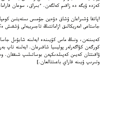
كەزدە ۇيگە دە زاقىم كەلگەن. ءبىراق، سوعان قاراما
جاستاعى امەريكالىق ازاماتتىڭ تاجىريبەلى ۇشقىش ەك
كەيىننەن، ونىڭ ماس كۇيىندە ايەلىنە شابۋىل جاساع
كورگەن كۋاگەرلەر پوليسيا شاقىرعان. ايەلىنە تاپ بەر
ۋاقىتتان كەيىن كەپىلدىكپەن بوساتىلىپ شىققان. وس
وتىرىپ ۇيىنە قاراي باعىتتالعان.]