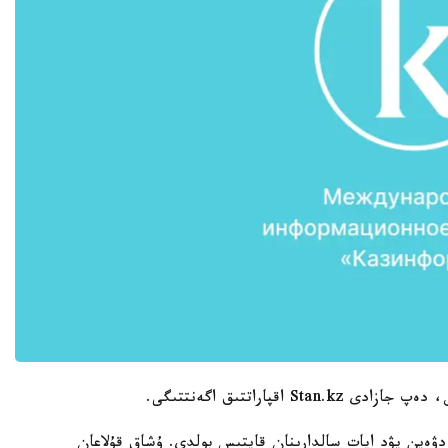
اقپاراتتىق اگەنتتىگى.
دۋەين يۋد اپات سالدارىنان قايتىس بولدى. ۇشاق قۇلاعان