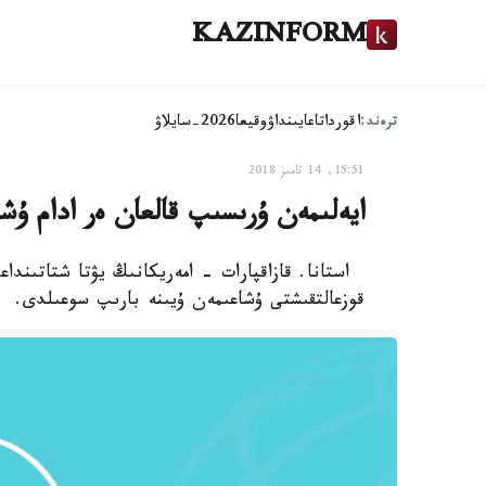
KAZINFORM
ترەند:
اقوردا
تاعايىنداۋ
وقيعا
2026-سايلاۋ
15:51, 14 تامىز 2018
ايەلىمەن ۇرىسىپ قالعان ەر ادام ۇ
قوزعالتقىشتى ۇشاعىمەن ۇيىنە بارىپ سوعىلدى.