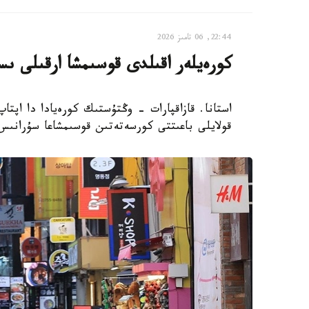
22:44, 06 تامىز 2026
كورەيلەر اقىلدى قوسىمشا ارقىلى ىس
استانا. قازاقپارات - وڭتۇستىك كورەيادا دا اپتا
قولايلى باعىتتى كورسەتەتىن قوسىمشاعا سۇرانىس