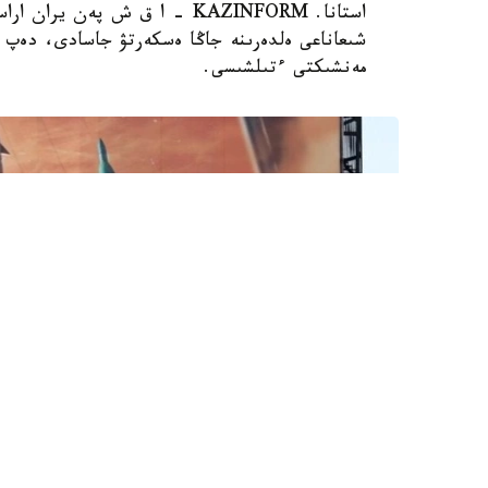
استانا. KAZINFORM - ا ق ش پە
مەنشىكتى ءتىلشىسى.