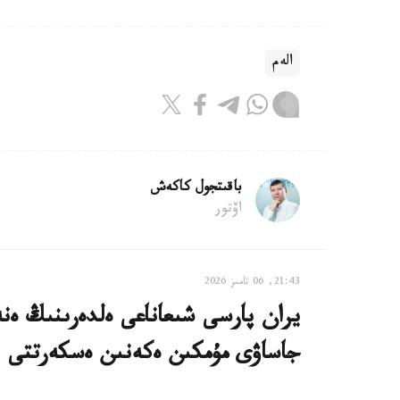
الەم
باقىتجول كاكەش
اۆتور
21:43, 06 تامىز 2026
يران پارسى شىعاناعى ەلدەرىنىڭ ەنە
جاساۋى مۇمكىن ەكەنىن ەسكەرتتى