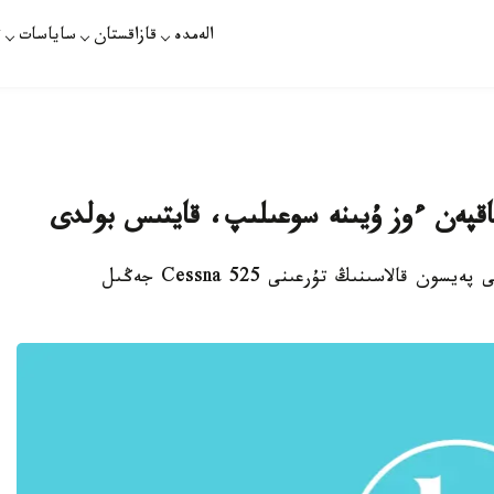
الەمدە
قازاقستان
ساياسات
ت
شاقپەن ءوز ۇيىنە سوعىلىپ، قايتىس بولدى
استانا. قازاقپارات - امەريكانىڭ يۋتا شتاتىنداعى پەيسون قالاسىنىڭ تۇرعىنى Cessna 525 جەڭىل