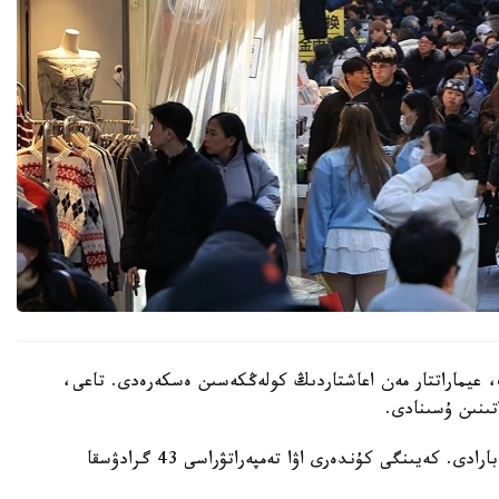
 عيماراتتار مەن اعاشتاردىڭ كولەڭكەسىن ەسكەرەدى. تاعى،
تىنىن ۇسىنادى.
ايتا كەتەيىك، ەلدە اپتاپ ىستىق شەكەدەن ءوتىپ بارادى. كەيىنگى كۇندەرى اۋا تەمپەراتۋراسى 43 گرادۋسقا