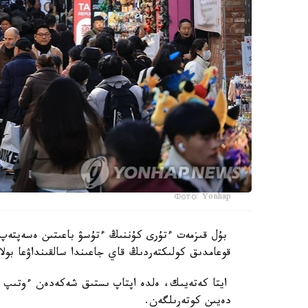
Фото: Yonhap
بۇل قىزمەت ءتۇرى كۇننىڭ ءتۇسۋ باعىتىن ەسەپتەپ،
قوعامدىق كولىكتەردىڭ قاي جاعىندا سالقىنداۋعا بولا
دەيىن كوتەرىلگەن.