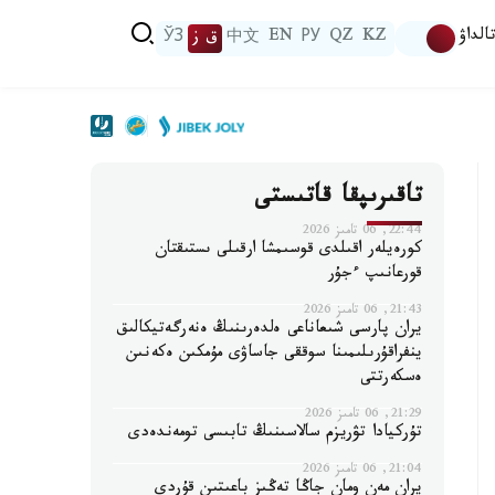
الداۋ
KZ
QZ
РУ
EN
中文
ق ز
ЎЗ
تاقىرىپقا قاتىستى
22:44, 06 تامىز 2026
كورەيلەر اقىلدى قوسىمشا ارقىلى ىستىقتان
قورعانىپ ءجۇر
21:43, 06 تامىز 2026
يران پارسى شىعاناعى ەلدەرىنىڭ ەنەرگەتيكالىق
ينفراقۇرىلىمىنا سوققى جاساۋى مۇمكىن ەكەنىن
ەسكەرتتى
21:29, 06 تامىز 2026
تۇركيادا تۋريزم سالاسىنىڭ تابىسى تومەندەدى
21:04, 06 تامىز 2026
يران مەن ومان جاڭا تەڭىز باعىتىن قۇردى