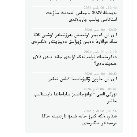
17:46, 06 تامىز 2026
بەيجىڭ 2029 -جىلعى الەمدىك ساۋلەت
استاناسى بولىپ جاريالاندى
12:39, 06 تامىز 2026
ا ق ش كەيبىر ءوتىنىش بەرۋشىلەر ءۇشىن 250
مىڭ دوللارعا دەيىن ۆيزالىق دەپوزيتتەر ەنگىزدى
12:10, 06 تامىز 2026
دەكرەتتىك تولەم نەگە ازايدى جانە ەندى قالاي
ەسەپتەلەدى؟
10:52, 06 تامىز 2026
ا ق ش جاپون ۆاليۋتاسىنا ءباس تىكتى
10:41, 06 تامىز 2026
تۇركى الەمى ءتولقۇجاتسىز ساياحاتقا دايىندالىپ
جاتىر
09:54, 06 تامىز 2026
قىتاي ەلگە كىرۋ جانە شىعۋ تارتىبىنە جاڭا
ەرەجەلەر ەنگىزەدى