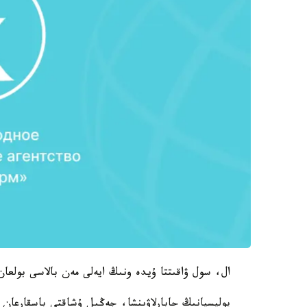
ال، سول ۋاقىتتا ۇيدە ونىڭ ايەلى مەن بالاسى بولعان، دەپ جازادى Stan.kz 
پوليسيانىڭ حابارلاۋىنشا، جەڭىل ۇشاقتى باسقارعان 