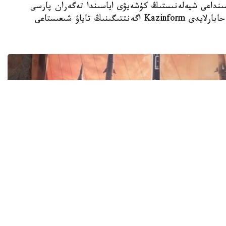
ن يران اراسىنداعى شيەلەنىستىڭ كۇشەيۋى اياسىندا تەگەران پارسى
شىعاناعى ەلدەرىنە جاڭا ەسكەرتۋ جاسادى، دەپ حابارلايدى Kazinform اگەنتتىگىنىڭ تاياۋ شىعىستاعى