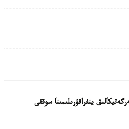
رگەتيكالىق ينفراقۇرىلىمىنا سوققى