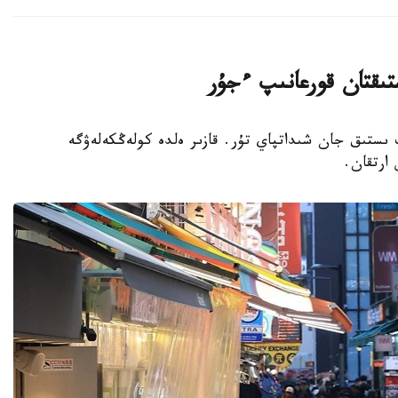
تىقتان قورعانىپ ءجۇر
پ ىستىق جان شىداتپاي تۇر. قازىر ەلدە كولەڭكەلەۋگە
 ارتقان.