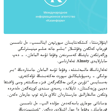
ايتۋلارىنشا، كىشكەنتايىنان سپورتپەن اينالىسىپ، ەل نامىسىن
قورعاپ كەلگەن وقۋشىلار ءبىلىم جانە عىلىم مينيسترلىگى
وزگەرتكەن باپتىڭ كەسىرىنەن وقۋعا تۇسە الماعان، - دەپ
حابارلايدى Almaty تەلەارناسى.
تەلەارنانىڭ مالىمەتىنشە، وقۋعا تۇسە الماعان جاستاردىڭ ءبىر
بولىگى - رەسپۋبليكالىق سپورت مەكتەبىنىڭ تۇلەكتەرى.
بەسسايىس ءتۇرىن ەركىن مەڭگەرگەن قىز-جىگىتتەر وسى ۋاقىتقا
دەيىن وزبەكستان، تايلاند، رەسەي سىندى كوپتەگەن ەلدەردە
وتكەن حالىقارالىق جارىستاردان تالاي مارتە توپ جارعان ەكەن.
«ساناتى جوعارى باسەكەدەن جۇلدە الىپ، ەل نامىسىن
قورعاساق، وقۋعا دا جول اشىلادى دەگەن ءۇمىتىمىزدىڭ