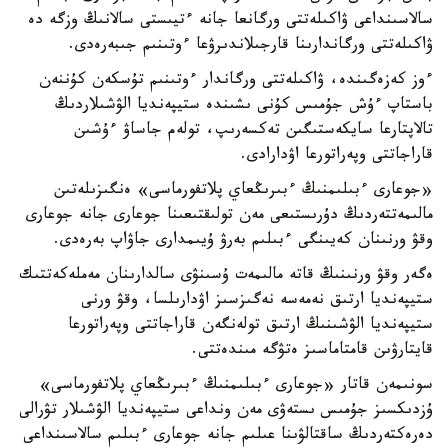
سالاسىنداعى ۋاكىلەتتى ورگانعا جانە ءتيىستى سالانىڭ وزگە دە
ۋاكىلەتتى ورگاندارىنا قارجىلاندىرۋعا ءوتىنىم جىبەرەدى.
ءوز كەزەگىندە، ۋاكىلەتتى ورگاندار ءوتىنىم تۇسكەن كۇننەن
باستاپ ءۇش جۇمىس كۇنى ىشىندە ستيپەنديا الۋشىلاردىڭ
تالاپتارعا سايكەستىگىن تەكسەرىپ، تولەم جاساۋ ءۇشىن
قاراجاتتى وپەراتورعا اۋدارادى.
«جوعارى ءبىلىمنىڭ ءبىرىڭعاي پلاتفورماسى» ەنگىزىلەتىن
مالىمەتتەردىڭ دۇرىستىعى مەن تولىقتىعىنا جوعارى جانە جوعارى
وقۋ ورنىنان كەيىنگى ءبىلىم بەرۋ ۇيىمدارى جاۋاپ بەرەدى.
ەگەر وقۋ ورنىنىڭ قاتە مالىمەت ۇسىنۋى سالدارىنان مەملەكەتتىك
ستيپەنديا ارتىق نەمەسە نەگىزسىز اۋدارىلسا، وقۋ ورنى
ستيپەنديا الۋشىنىڭ ارتىق تولەنگەن قاراجاتتى وپەراتورعا
قايتارۋىن قامتاماسىز ەتۋگە مىندەتتى.
سونىمەن قاتار «جوعارى ءبىلىمنىڭ ءبىرىڭعاي پلاتفورماسى»
ۇزدىكسىز جۇمىس ىستەۋى مەن ونداعى ستيپەنديا الۋشىلار تۋرالى
دەرەكتەردىڭ ساقتالۋىنا عىلىم جانە جوعارى ءبىلىم سالاسىنداعى