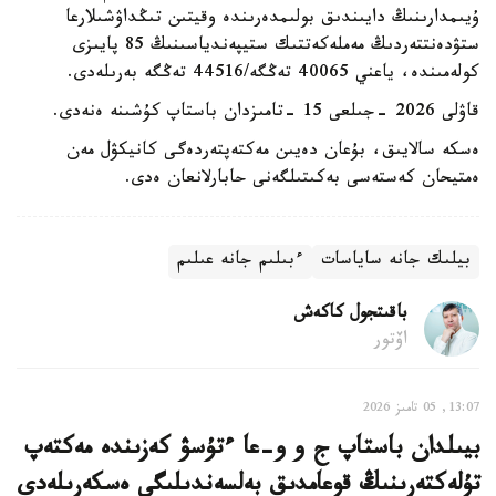
ۇيىمدارىنىڭ دايىندىق بولىمدەرىندە وقيتىن تىڭداۋشىلارعا
ستۋدەنتتەردىڭ مەملەكەتتىك ستيپەندياسىنىڭ 85 پايىزى
كولەمىندە، ياعني 40065 تەڭگە/44516 تەڭگە بەرىلەدى.
قاۋلى 2026 -جىلعى 15 -تامىزدان باستاپ كۇشىنە ەنەدى.
ەسكە سالايىق، بۇعان دەيىن مەكتەپتەردەگى كانيكۋل مەن
ەمتيحان كەستەسى بەكىتىلگەنى حابارلانعان ەدى.
بيلىك جانە ساياسات
ءبىلىم جانە عىلىم
باقىتجول كاكەش
اۆتور
13:07, 05 تامىز 2026
بيىلدان باستاپ ج و و-عا ءتۇسۋ كەزىندە مەكتەپ
تۇلەكتەرىنىڭ قوعامدىق بەلسەندىلىگى ەسكەرىلەدى