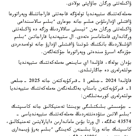
ۋاكىلەتتى ورگان جاۋاپتى بولادى.
مەملەكەتتىك ستيپەنديا تولەۋگە قاجەتتى قاراجاتتىڭ وپەراتورعا
ۋاقتىلى اۋدارىلۋىن عىلىم جانە جوعارى ءبىلىم سالاسىنداعى
ۋاكىلەتتى ورگان مەن ءتيىستى سالالاردىڭ وزگە دە ۋاكىلەتتى
ورگاندارى قامتاماسىز ەتەدى. ال ستيپەنديا قاراجاتىن ءبىلىم
الۋشىلاردىڭ بانكتىك شوتىنا ۋاقىتىلى اۋدارۋ جانە تولەمدەردى
جۇزەگە اسىرۋ مىندەتى وپەراتورعا جۇكتەلگەن.
بۇدان بولەك، قاۋلىدا اي سايىنعى مەملەكەتتىك ستيپەنديا
مولشەرلەرى دە جاڭارتىلدى.
قاۋلىدا 2024 -جىلعى 1 -قىركۇيەكتەن جانە 2025 -جىلعى
1- قىركۇيەكتەن باستاپ بەلگىلەنگەن مەملەكەتتىك ستيپەنديا
مولشەرلەرى كورسەتىلگەن:
- جۇمىسشى بىلىكتىلىگى بويىنشا تەحنيكالىق جانە كاسىپتىك
ءبىلىم الاتىن ستۋدەنتتەردىڭ مەملەكەتتىك ستيپەندياسى -
43574 تەڭگە، ال ورتا بۋىن ماماندارىن دايارلايتىن تەحنيكالىق،
كاسىپتىك جانە ورتا بىلىمنەن كەيىنگى ءبىلىم بەرۋ ۇيىمدارى