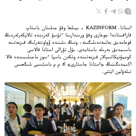
استانا. KAZINFORM - بيىلعا وقۋ جىلىنان باستاپ
قازاقستاندا جوعارى وقۋ ورىندارىنا ءتۇسۋ كەزىندە تالاپكەرلەردىڭ
قوعامدىق بەلسەندىلىگىنە، ونىڭ ىشىندە ۆولونتەرلىك قىزمەتىنە
باسىمدىق بەرىلە باستايدى. بۇل تۋرالى استانا قالاسى
كوممۋنيكاتسيالار قىزمەتىندە وتكەن باسپا ءسوز ماجىلىسىندە قالا
اكىمدىگىنىڭ «استانا جاستارى» ك م م باسشىسى شىڭعىس
تىلەۋلين ايتتى.