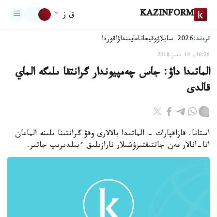
KAZINFORM
ق ز
ترەند:
2026-سايلاۋ
وقيعا
تاعايىنداۋ
اقوردا
10:26, 14 تامىز 2018
الماتىدا داۋ: جاس چەمپيوندار گرانتقا ىلىگە الماي
قالدى
استانا. قازاقپارات - الماتىدا بالالارى وقۋ گرانتىنا ىلىنە الماعان
اتا-انالار مەن جاتتىقتىرۋشىلار نارازىلىق ءبىلدىرىپ جاتىر.