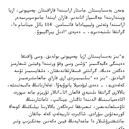
«مەن بەسسايىستان جاستار اراسىندا قازاقستان چەمپيونى، ازيا
ويىندارىندا جەڭىمپاز اتاندىم. قازان ايىندا جاسوسپىرىمدەر
اراسىندا وتەتىن وليمپياداعا قاتىسامىن. 114 بالل جيناسام دا،
گرانتقا ىلىنبەدىم»، - دەيدى ءادىل يبراگيموۆ.
«ءبىز بەسسايىستان ازيا چەمپيونى بولدىق. وسى ۋاقىتقا
دەيىنگى ەڭبەگىمىز ءۇشىن وسى وقۋ ورنىندا وقيتىن شىعارمىز
دەگەن ەدىك. گرانتتى قىسقارتقاندىقتان، ەشقايسىمىز تۇسە
المادىق. ءبىز دە ءبىلىمىمىزدى ارى قاراي جالعاستىرعىمىز
كەلەدى»، - دەدى ليۋدميلا يانوۆيەۆا. تەلەارنانىڭ مالىمەتىنشە،
بالالارى گرانتقا ىلىنبەي قالعان اتا-انالار تۋريزم جانە سپورت
اكادەمياسىنىڭ الدىندا تاڭنان جينالىپ، تاعاتتارىنىڭ
تاۋسىلعاندىعىن، تىعىرىققا تىرەلگەن بالالارىنا بيلىكتىڭ كومەك
كورسەتۋىن سۇرادى. شاكىرت تاربيەلەپ كەلە جاتقان
جاتتىقتىرۋشىلار دا جاعدايدىڭ قيىن ەكەنىن جەتكىزىپ وتىر