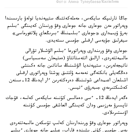
Фото: Алина Тулеубаева/Kazinform
جاڭا تارتىپكە سايكەس، مەملەكەتتىك ستيپەنديا تولەۋ بارىسىندا
وپەراتور مەن جوعارى جانە جوعارى وقۋ ورنىنان كەيىنگى ءبىلىم
بەرۋ ۇيىمدارى «جوعارى ءبىلىمنىڭ ءبىرىڭعاي پلاتفورماسى»
سيفرلىق جۇيەسى ارقىلى جۇمىس ىستەيدى.
جوعارى وقۋ ورىندارى وپەراتورعا ءبىلىم الۋشىلار تۋرالى
مالىمەتتەردى، ارالىق اتتەستاتتاۋ (ەمتيحان سەسسياسى)
ناتيجەلەرىن، ستيپەنديا الۋشىنىڭ ساناتىن جانە ەكىنشى
دەڭگەيلى بانكتەگى نەمەسە ۇلتتىق پوشتا وپەراتورى ارقىلى
اشىلعان اعىمداعى شوتىنىڭ دەرەكتەرىن ءار ايدىڭ 12-سىنەن
كەشىكتىرمەي جىبەرۋى ءتيىس.
ەگەر ايدىڭ 12- ءسى دەمالىس كۇنىنە سايكەس كەلسە، قۇجات
تاپسىرۋ مەرزىمى ودان كەيىنگى العاشقى جۇمىس كۇنىنە
اۋىستىرىلادى.
وپەراتور جوعارى وقۋ ورىندارىنان كەلىپ تۇسكەن مالىمەتتەردى
بەس جۇمىس كۇنى ىشىندە قاراپ، عىلىم جانە جوعارى ءبىلىم