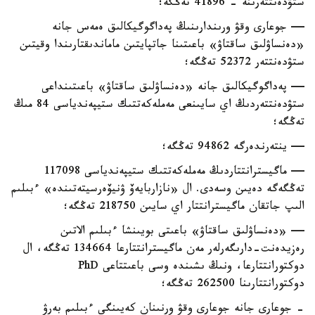
ستۋدەنتتەرىنە - 41896 تەڭگە؛
— جوعارى وقۋ ورىندارىنىڭ پەداگوگيكالىق ەمەس جانە
«دەنساۋلىق ساقتاۋ» باعىتىنا جاتپايتىن ماماندىقتارىندا وقيتىن
ستۋدەنتتەر 52372 تەڭگە؛
— پەداگوگيكالىق جانە «دەنساۋلىق ساقتاۋ» باعىتىنداعى
ستۋدەنتتەردىڭ اي سايىنعى مەملەكەتتىك ستيپەندياسى 84 مىڭ
تەڭگە؛
— ينتەرندەرگە 94862 تەڭگە؛
— ماگيسترانتتاردىڭ مەملەكەتتىك ستيپەندياسى 117098
تەڭگەگە دەيىن وسەدى. ال «نازاربايەۆ ۋنيۆەرسيتەتىندە» ءبىلىم
الىپ جاتقان ماگيسترانتتار اي سايىن 218750 تەڭگە؛
— «دەنساۋلىق ساقتاۋ» باعىتى بويىنشا ءبىلىم الاتىن
رەزيدەنت-دارىگەرلەر مەن ماگيسترانتتارعا 134664 تەڭگە، ال
دوكتورانتتارعا، ونىڭ ىشىندە وسى باعىتتاعى PhD
دوكتورانتتارىنا 262500 تەڭگە؛
- جوعارى جانە جوعارى وقۋ ورنىنان كەيىنگى ءبىلىم بەرۋ