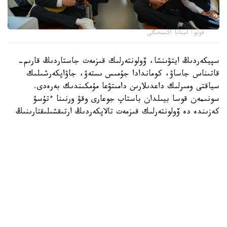
فوتو: استانا اكىمدىگى
سپيكەردىڭ ايتۋىنشا، ۆولونتەرلىك قىزمەت جاستاردىڭ قارىم-
قاتىناس جاساۋ، كوماندادا جۇمىس ىستەۋ، جاۋاپكەرشىلىك
سياقتى ومىرلىك داعدىلارىن دامىتۋعا مۇمكىندىك بەرەدى.
سونىمەن قوسا بيىلدان باستاپ جوعارى وقۋ ورنىنا ءتۇسۋ
كەزىندە دە ۆولونتەرلىك قىزمەت تالاپكەردىڭ ارتىقشىلىقتارىنىڭ
ءبىرى بولادى.
- جالپى شەتەلدىك ۋنيۆەرسيتەتتەرگە ءتۇسۋ كەزىندە
تالاپكەرلەردىڭ اكادەميالىق كورسەتكىشتەرى بىردەي بولعان
جاعدايدا ولاردىڭ مەكتەپ كەزىندەگى قوعامدىق بەلسەندىلىگىنە
نازار اۋدارىلادى. بيىلدان باستاپ قازاقستاندا دا وسى تاجىريبە
ەنگىزىلىپ جاتىر. ۆولونتەرلىكپەن اينالىسقان جاستاردىڭ جوعارى
وقۋ ورنىنا ءتۇسۋ مۇمكىندىگى ارتا تۇسەدى، - دەدى ول.
سونداي-اق ول ۆولونتەرلىك جاستاردىڭ جۇمىس تابۋىنا دا وڭ