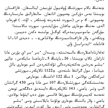
ەكەن.
«مەنىڭ بالام سپورتتىڭ ۆولەيبول تۇرىمەن اينالىسقان. قازاقستان
بويىنشا بەس دۇركىن چەمپيون اتانعان. حالىقارالىق جارىستاردىڭ
چەمپيونى. ك م س (سپورت شەبەرىنە ۇمىتكەر - اۆت. ) قورعاپ
الدى. مەنىڭ جوعارى جاقتان سۇرايتىنىم، سپورت سالاسىندا
جۇرگەن جاسوسپىرىمدەرگە كوڭىل بولىنسە ەكەن دەيمىن.
ويتكەنى، ولار قازاقستانىمىزدىڭ بولاشاعى»، - دەيدى اتا-انا
قاناعات ءابدىراسىل ۇلى.
تەلەارناداعىلاردىڭ مالىمەتىنشە، وسىدان ءبىر ءبىر اي بۇرىن عانا
تاراعان تالاپ بويىنشا، 26-باپتىڭ 5-تارماعىنا سايكەس، جالپى
ءبىلىم بەرەتىن مەكتەپتەردەگى تۇلەكتەردەن كىم جوعارى بالل
جيناسا، سول گرانتقا ىلىنەدى. «1122 تالاپكەر-سپورتشى
تىركەلگەن بولاتىن. 1 مىڭ 122 ادامنىڭ، جوعارعى
جەتىستىكتەگى سپورتشىلاردىڭ 107 سى عانا وسى 450 گرانتتان
الىپ وتىر. ياعني، 343 تالاپكەردىڭ دايىندىق دەڭگەيى تومەن
نەمەسە كەيبىرەۋىنىڭ سپورتقا قاتىسى جوق دەپ ايتۋعا بولادى.
ياعني، ولار بالىنىڭ جوعارى بولۋىنا بايلانىستى وسى ءبىلىم
گرانتتارىن يەمدەنىپ وتىر. ارينە، بۇل كەرى اسەرىن تيگىزەتىنى