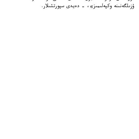
ۇزىلگەنىنە وكپەلىمىز»، - دەيدى سپورتشىلار.