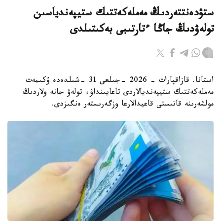
ستۋدەنتتەردىڭ مەملەكەتتىك ستيپەندياسىن
تولەۋدىڭ جاڭا ءتارتىبى بەكىتىلدى
استانا. قازاقپارات - 2026 -جىلعى 31 -شىلدەدە ۇكىمەت
مەملەكەتتىك ستيپەنديالاردى تاعايىنداۋ، تولەۋ جانە ولاردىڭ
مولشەرىنە قاتىستى قاعيدالارعا وزگەرىستەر ەنگىزدى.