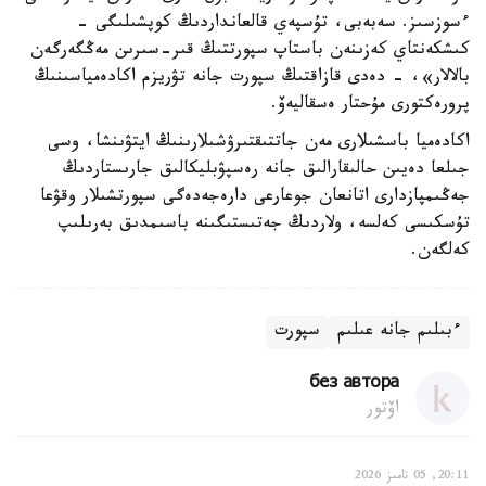
ءسوزسىز. سەبەبى، تۇسپەي قالعانداردىڭ كوپشىلىگى -
كىشكەنتاي كەزىنەن باستاپ سپورتتىڭ قىر-سىرىن مەڭگەرگەن
بالالار»، - دەدى قازاقتىڭ سپورت جانە تۋريزم اكادەمياسىنىڭ
پرورەكتورى مۇحتار ەسقاليەۆ.
اكادەميا باسشىلارى مەن جاتتىقتىرۋشىلارىنىڭ ايتۋىنشا، وسى
جىلعا دەيىن حالىقارالىق جانە رەسپۋبليكالىق جارىستاردىڭ
جەڭىمپازدارى اتانعان جوعارعى دارەجەدەگى سپورتشىلار وقۋعا
تۇسكىسى كەلسە، ولاردىڭ جەتىستىگىنە باسىمدىق بەرىلىپ
كەلگەن.
ءبىلىم جانە عىلىم
سپورت
без автора
اۆتور
20:11, 05 تامىز 2026