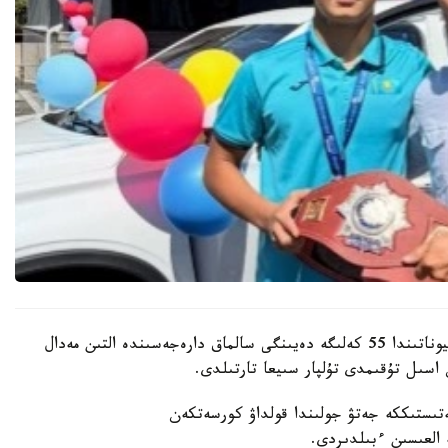
باكۋدە وتكەن جاسوسپىرىمدەر اراسىنداعى الەم چەمپيوناتىندا 55 كەلىگە دەيىنگى سالماق دارەجەسىندە التىن مەدال
اسىل تۇقىمدى تۇلپار سىيعا تارتىلدى.
ىستىككە جەتۋ جولىندا قولداۋ كورسەتكەن
ە العىسىن ءبىلدىردى.