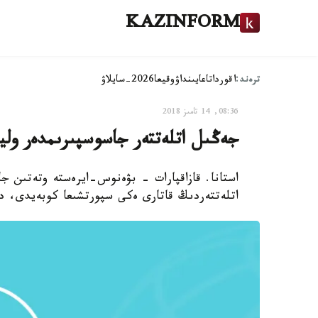
KAZINFORM
ترەند:
اقوردا
تاعايىنداۋ
وقيعا
2026-سايلاۋ
08:36, 14 تامىز 2018
جەڭىل اتلەتتەر جاسوسپىرىمدەر وليم
استانا. قازاقپارات - بۋەنوس-ايرەستە وتەتىن جا
اتلەتتەردىڭ قاتارى ەكى سپورتشىعا كوبەيدى، دە