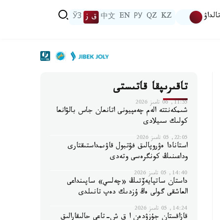
الداۋ
KZ
QZ
РУ
EN
中文
ق ز
ЎЗ
تاقىرىپقا قاتىستى
11:55, 06 تامىز 2026
شىمكەنتتە الەم چەمپيونى اتانعان جاس بالۋانعا
كولىك سىيلادى
22:05, 05 تامىز 2026
استانادا ەۋروپالىق فۋتبول قاۋىمداستىقتارى
وداعىنىڭ كونگرەسى وتەدى
14:40, 05 تامىز 2026
داستان ساتپايەۆتىڭ «چەلسي» ساپىنداعى
العاشقى گولى ەڭ ۇزدىك دەپ تانىلدى
14:24, 05 تامىز 2026
قازاقستان جۇزۋدەن ا ق ش-تاعى حالىقارالىق