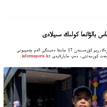
اس بالۋانعا كولىك سىيلادى
استانا. KAZINFORM - شىمكەنت قالاسىندا گرەك-ريم كۇرەسىنەن 17 جاسقا دەيىنگى الەم چەمپيونى
ۇرمەت كورسەتتى، دەپ حابارلايدى
informsports.kz
.