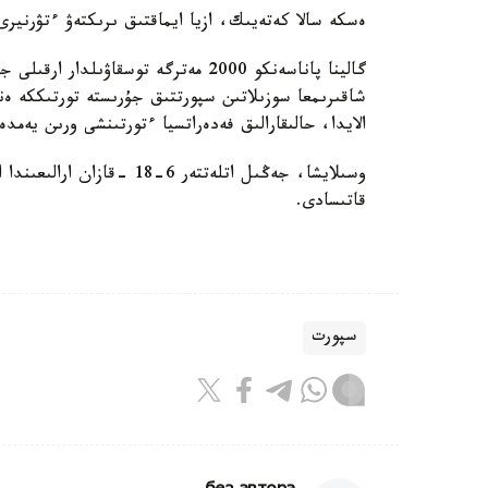
ەسكە سالا كەتەيىك، ازيا ايماقتىق ىرىكتەۋ ءتۋرنيرى 4-5 -شىلدە كۇندەرى باڭكوكتە وتكەن بولاتى
شاقىرىمعا سوزىلاتىن سپورتتىق جۇرىستە تورتىككە ەنگ
الايدا، حالىقارالىق فەدەراتسيا ءتورتىنشى ورىن يەمد
وسىلايشا، جەڭىل اتلەتتەر 6
قاتىسادى.
سپورت