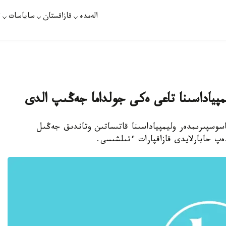
الەمدە
قازاقستان
ساياسات
ت
پياداسىنا تاعى ەكى جولداما جەڭىپ الدى
سوسپىرىمدەر وليمپياداسىنا قاتىساتىن وتاندىق جەڭىل
پ حابارلايدى قازاقپارات ءتىلشىسى.