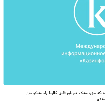
ەتكە سۇيەنسەك، قىزىلوردالىق گالينا پاناسەنكو مەن
لەدى.