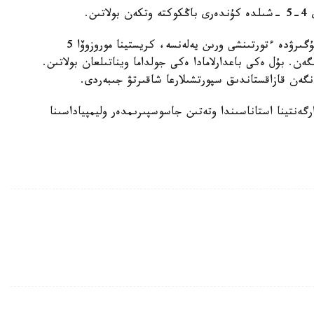
ن.
گالينا پاناسەنكو 2000 مەترگە توسقاۋىلدار ارقىلى جۇگىرۋدە ءتورتىنشى ورىن يەلەنسە، كريستينا موروزوۆا 5
ەن. بۇل ەكى باعدارلامادا ەكى جولداما ويناتىلعان بولاتىن.
ەنگەن قازاقستاندىق سپورتشىلارعا شاقىرتۋ جىبەردى.
-18 -قازان ارالىعىندا ارگەنتينا استاناسىندا وتەتىن جاسوسپىرىمدەر وليمپياداسىنا