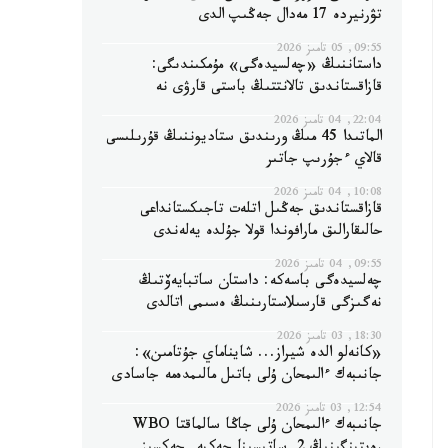
تۋرنيردە 17 مەدال جەڭىپ الدى
09:55, 05 تامىز 2026
داستاننىڭ «چەلسيدەگى» مۇمكىندىگى:
قازاقستاندىق تالانتتىڭ باستى قارۋى نە
22:04, 04 تامىز 2026
الماتىدا 45 مىڭ ورىندىق ستاديوننىڭ قۇرىلىسى
قالاي ءجۇرىپ جاتىر
10:08, 04 تامىز 2026
قازاقستاندىق جەڭىل اتلەت تاجىكستانداعى
حالىقارالىق مارافوندا قولا جۇلدە يەلەندى
09:55, 04 تامىز 2026
چەلسيدەگى باسەكە: داستان ساتبايەۆتىڭ
نەگىزگى قارسىلاستارىنىڭ ەسىمى اتالدى
18:30, 03 تامىز 2026
«كانەلو الدە شيراز... شايناماي جۇتامىن»:
جانىبەك ءالىمحان ۇلى باتىل مالىمدەمە جاسادى
12:54, 03 تامىز 2026
جانىبەك ءالىمحان ۇلى جاڭا سالماقتا WBO