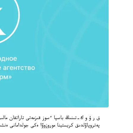
ق ر ۇ و ك-تىنىڭ باسپا ءسوز قىزمەتى تاراتقان مالىم
پەتروپاۆلدىق كريستينا موروزوۆا ەكى جولدامانى ەنشى