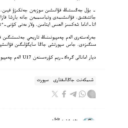
- بۇل جەڭىستىڭ قۋانىشىن سوزبەن جەتكىزۋ قيىن.
جاتتىقتىق. قۋانىشىمدى وتباسىممەن جانە بارشا قازاق
اتا-اناما شەكسىز العىس ايتامىن. ولار مەنى كۇنى-ءت
جەرلەستەرى الەم چەمپيونىنىڭ تاريحي جەتىستىگىن قا
مىنگىزدى. جاس سپورتشى جاڭا سايگۇلىگىن قۋانىشپ
ديار امانالى گرەك-ريم كۇرەسىنەن U17 الەم چەمپيوناتىندا التىن مەدال جەڭىپ العانىن جازعان ەدىك.
شىمكەنت جاڭالىقتارى
سپورت
بەيسەن سۇلتان
اۆتور