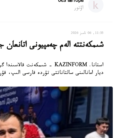
без автора
اۆتور
11:55, 06 تامىز 2026
شىمكەنتتە الەم چەمپيونى اتانعان ج
ديار امانالىنى سالتاناتتى تۇردە قارسى الىپ، ق