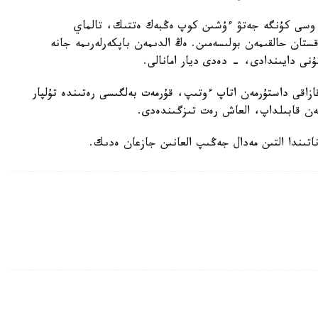
 وسى كۇنگە جەتۋ ءۇشىن كوپ ەڭبەك ەتتىك، تالماي
ستان حالقىمەن بولىسەمىن. ەڭ الدىمەن باپكەرلەرىمە جانە
ۇنى دايىندادى، - دەدى ديار امانالى.
زاقى داستۇرمەن اتاپ ءوتىپ، قۇرمەت بەلگىسى رەتىندە تۇلپار
ەن قابىلداپ، العاش رەت تىزگىندەدى.