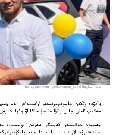
فوتو: instagram.com/ grekoroman_wrestlingkz
جەڭىپ العان جاس بالۋانعا سۋ جاڭا اۆتوكولىك پەن 
چەمپيون جەڭىستەن كەيىنگى اسەرىن ءبولىسىپ، جەت
جاتتىقتىرۋشىلارىنا، اتا- اناسىنا جانە جانكۇيەرلەرگ