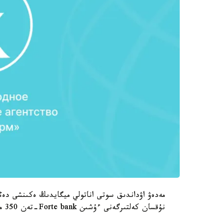
مەدەۋ اۋداندىق سوتى اناتولي ميگايدىڭ ەكىنشى دەڭگ
نۇقسان كەلتىرگەنى ءۇشىن Forte bank-تەن 350 مىڭ تەڭگە ءوندىرۋ تۋرالى شەشىم شىعاردى.