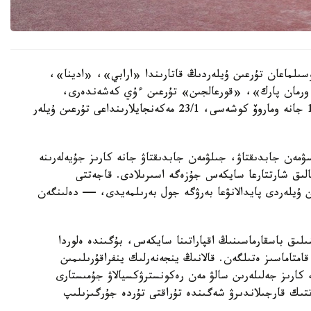
سىلماعان تۇرعىن ۇيلەردىڭ قاتارىندا «ارابي»، «ادينا»،
رمان پارك»، «قورعالجىن» تۇرعىن ءۇي كەشەندەرى،
سونداي-اق ە-496 كوشەسىندەگى 10, 10/1, 10/3 جانە وماروۆ كوشەسى، 23/1 مەكەنجايلارىنداعى تۇرعىن ۇيلەر
سۋمەن جابدىقتاۋ، جىلۋمەن جابدىقتاۋ جانە كارىز جۇيەلەرىنە
الىق شارتتارعا سايكەس جۇزەگە اسىرىلادى. قاجەتتى
ن ۇيلەردى پايدالانۋعا بەرۋگە جول بەرىلمەيدى، — دەلىنگەن
ىلىق باسقارماسىنىڭ اقپاراتىنا سايكەس، بۇگىندە ەلوردا
ورتالىقتاندىرىلعان اۋىزسۋمەن 100 پايىز قامتاماسىز ەتىلگەن. قالانىڭ ينجەنەرلىك ينفراقۇرىلىمىن
كارىز جەلىلەرىن سالۋ مەن رەكونسترۋكسيالاۋ جۇمىستارى
ىك قارجىلاندىرۋ شەگىندە تۇراقتى تۇردە جۇرگىزىلىپ