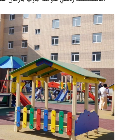
اگەنتتىگىنىڭ رەسمي ساۋالىنا جاۋاپ بەرگەن استا