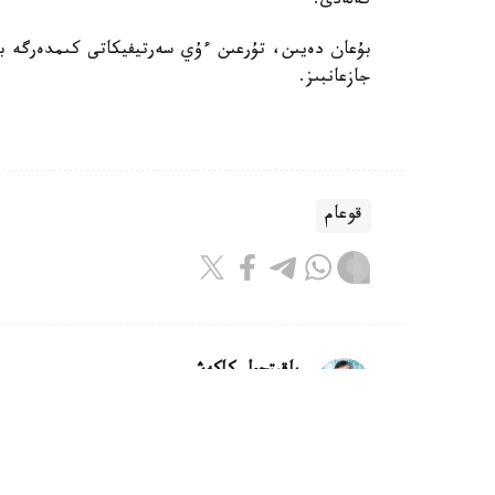
كەلەدى.
بۇعان دەيىن، تۇرعىن ءۇي سەرتيفيكاتى كىمدەرگە بە
جازعانبىز.
قوعام
باقىتجول كاكەش
اۆتور
21:30, 07 تامىز 2026