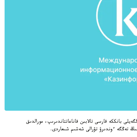
ەيلى بانككە قارسى تالابىن قاناعاتتاندىرىپ، مورالدىق