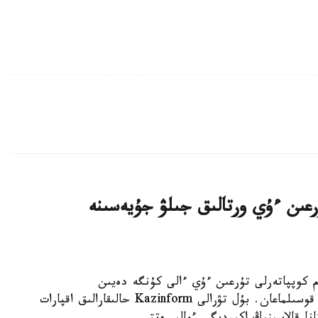
اتتى تۇرعىن ءۇي ورتالىق جىلۋ جۇيەسىنە
K - استانادا 10-نان استام كوپپاتەرلى تۇرعىن ءۇي ءالى كۇنگە دەيىن
ورتالىقتاندىرىلعان جىلۋمەن جابدىقتاۋ جۇيەسىنە قوسىلماعان. بۇل تۋرالى Kazinform حالىقارالىق اقپارات