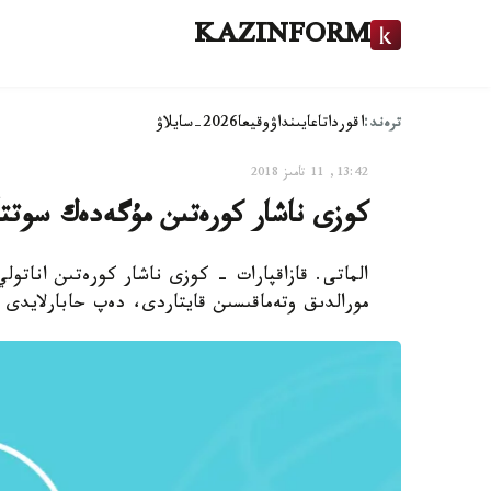
KAZINFORM
ترەند:
اقوردا
تاعايىنداۋ
وقيعا
2026-سايلاۋ
13:42, 11 تامىز 2018
كوزى ناشار كورەتىن مۇگەدەك سوتت
مورالدىق وتەماقىسىن قايتاردى، دەپ حابارلايدى ق