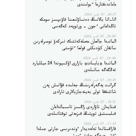
ماماندىقتارعا ءبولىندى
20:27, 07 تامىز 2026
اتا-انا بالانىڭ دەنساۋلىعىنا قاۋىپسىز سومكە
تاڭداعانى ءجون - ورتوپەد كەڭەسى
20:09, 07 تامىز 2026
الماتىدا جالعان مەملەكەتتىك تىركەۋ نومىرلەرىن
ساتقان كۇدىكتى قولعا ءتۇستى
19:46, 07 تامىز 2026
الماتىدا «بايسات» بازارى اۋكسيوندا 24 ميلليارد
تەڭگەگە ساتىلدى
19:29, 07 تامىز 2026
گرانت يەگەرلەرىنىڭ جەلىدە قۋانىش پەن
شاتتىققا تولى بەينەجازبالارى تارادى
18:21, 07 تامىز 2026
قىتايدان تاۋاردى زاڭسىز تاسىمالداعان
قىلمىستىق توپتىڭ قىزمەتى توقتاتىلدى
17:43, 07 تامىز 2026
قازاقستاندا تەلەديدار ءوندىرىسى جارتى جىلدا