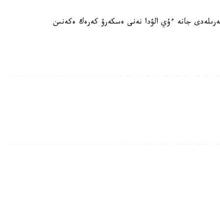
رىلەدى جانە ءۇي الۋدا نەنى ەسكەرۋ كەرەك ەكەنىن