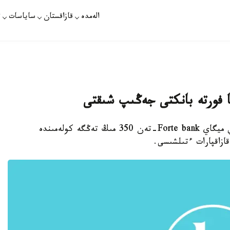
الەمدە
قازاقستان
ساياسات
ت
ا فورتە بانكتى جەڭىپ شىقتى
الماتى. قازاقپارات - كوزى ناشار كورەتىن اناتولي ميگاي Forte bank-تەن 350 مىڭ تەڭگە كولەمىندە
ازاقپارات ءتىلشىسى.