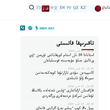
الداۋ
KZ
QZ
РУ
EN
中文
ق ز
ЎЗ
تاقىرىپقا قاتىستى
22:08, 07 تامىز 2026
استانادا 10 نان استام كوپقاباتتى تۇرعىن ءۇي
ورتالىق جىلۋ جۇيەسىنە قوسىلماعان
21:30, 07 تامىز 2026
كاسپيدەن سۋدى تازارتۋعا كومەكتەسەتىن
سيرەك ۇلۋ تابىلدى
21:09, 07 تامىز 2026
قازاقستان ازاماتتارى ءۇشىن شەتەلدە بالانىڭ
تۋعانىن تىركەۋ ەرەجەلەرى وزگەردى
20:45, 07 تامىز 2026
بيىل ەڭ كوپ ءبىلىم بەرۋ گرانتى قانداي