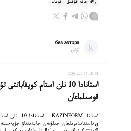
زاڭ جانە قۇقىق
قوعام
без автора
اۆتور
22:08, 07 تامىز 2026
استانادا 10 نان استام كوپقاب
قوسىلماعان
استانا. AZINFORM