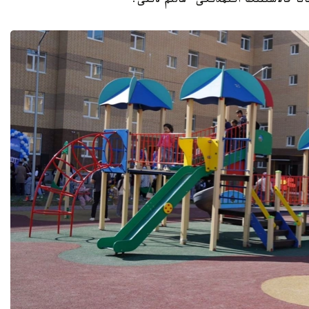
نا قالاسىنىڭ اكىمدىگى ءمالىم ەتتى.