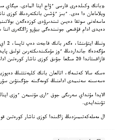
«بانك وكىلدەرى قارسى ءۋاج ايتا المادى. ميگاي مىرز
ويلاماعان دا ەدى. ءبىز ءۇشىن بانكتەردىڭ كوزى ناش
ماسەلەنى سوتقا دەيىن تىندىرۋدى كوزدەگەن بولاتىنب
دەيدى ادام قۇقىعى جونىندەگى بيۋرو زاڭگەرى اننا س
ونىڭ ا
مۇگەدەك جانداردىڭ ءوز مۇمكىندىكتەرىن تولىق پايدا
قازاقستاندا 20 مىڭعا جۋىق كوزى ناشار كورەتىن ادامدار بار. ولاردىڭ كوبى وسىنداي ماسەلەگە تاپ بولعان.
ەسكە سالا كەتسەك، اتالعان بانك كليەنتتىڭ دەپوزي
ەسەسىنە سەنىمدى ادامنىڭ كومەگىنە جۇگىنۋىن سۇرا
الايدا مۇنداي سەرىگى جوق ءارى مۇنىمەن ءوزى اينا
تۋىندايدى.
ال مەملەكەتىمىزدىڭ زاڭىندا كوزى ناشار كورەتىن قو