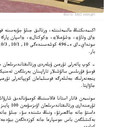
Фото: БҚО әкімдігі
اكىمدىكتىڭ مالىمەتىنشە، ورتالىق جىلۋ جۇيەسىنە قو
«اق وتاۋ»، «شۇعىلا»، «كوكتال»، «اسپان پارك و
بار.
- كوپ پاتەرلى تۇرعىن ۇيلەردى ورتالىقتاندىرىلعان 
قوسۋ قۇرىلىس سالۋشىلار تاراپىنان بەرىلگەن تەحنيك
ينجەنەرلىك جەلىلەرگە قوسىلماعان كوپپاتەرلى تۇرعى
جاۋاپتا.
سونىمەن قاتار استانا قالاسىنىڭ كوممۋنالدىق شارۋاش
تۇرعىندارى 
دامىتۋ جانە جاڭعىرتۋ، ونىڭ ىشىندە سۋ، جىلۋ جانە 
بەكىتىلگەن باس جوسپارعا جانە كوزدەلگەن بيۋدجەتت