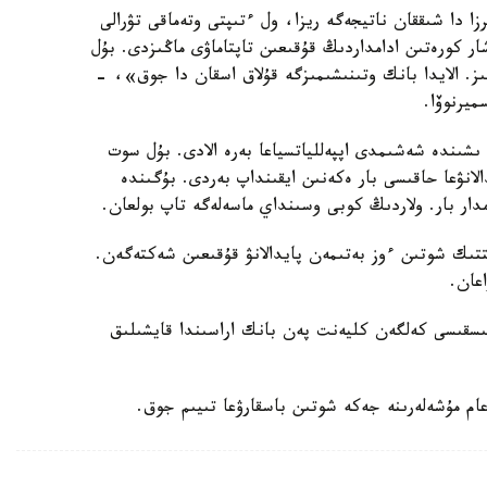
ا دا شىققان ناتيجەگە ريزا، ول ءتىپتى وتەماقى تۋرالى
ار كورەتىن ادامداردىڭ قۇقىعىن تاپتاماۋى ماڭىزدى. بۇل
ىز. الايدا بانك وتىنىشىمىزگە قۇلاق اسقان دا جوق»، -
ميرنوۆا.
يتۋىنشا، ەگەر بانك قاجەت دەپ تاپسا، 2 اي ىشىندە شەشىمدى اپپەللياتسياعا بەرە الادى. بۇل سوت
لانۋعا حاقىسى بار ەكەنىن ايقىنداپ بەردى. بۇگىندە
تتىك شوتىن ءوز بەتىمەن پايدالانۋ قۇقىعىن شەكتەگەن.
عان.
لىسقىسى كەلگەن كليەنت پەن بانك اراسىندا قايشىلىق
عام مۇشەلەرىنە جەكە شوتىن باسقارۋعا تىيىم جوق.