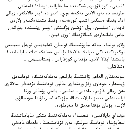
ءتىپتى، ءوز قۇزىرى شەگىندە حالىقارالىق ارەنادا قاجەتتى
جاردەم دە بەرە الاتىن مەكەمە عوي. ءبىر دە ءبىر قالامگەر، زيالى
ادام ونىڭ ەسىگىن اشىپ كورمەسە، ونىڭ ىشىندەگىلەر ولاردى
قايدان ءبىلسىن. بۇل ءۇشىن بۇگىنگى ءومىر ريتمىندە جۇرگەن
جاس مامانداردى كىنالاۋدىڭ ءوزى قيىن.
ولاي بولسا، جەكە جازۋشىنىڭ قولىنان كەلمەيتىن نوبەل سىيلىعى
توڭىرەگىندەگى تىرلىك قالايشا تۇتاس مەملەكەتتىك ساياساتتىڭ
باعىتىنا اينالا الادى. مۇنداي كوزقاراس، ۇستانىممەن -
ەشقاشان.
سوندىقتان الداعى ۋاقىتتىڭ بارلىعى مەملەكەتتىك، قوعامدىق
ۇيىمدار، جوعارى وقۋ ورىندارى جالپى قوعامنىڭ مۇددەلى سالالارى
مەن زيالى قاۋىم، مادەني، عىلىمي، ياعني رۋحاني ورتا
اراسىنداعى تىعىز بايلانىستىڭ جۇزەگە اسىرىلۋىنا جۇمسالۋى
لازىم، بۇعان مۇقتاجدىق تا سەزىلۋدە.
مۇنداي بايلانىس، انىعىندا، مەملەكەتتىڭ ىشكى ساياساتىنىڭ
نىعايۋىنا، قوعامىڭ بىرلىگى مەن تۇتاستىعىنا، ەلدىڭ مادەني