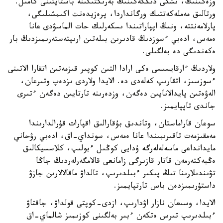
وزەگىنىڭ، ىشكى دىڭگەگىنىڭ بەرىكتىگىنە باستايتىنى كامىل.
ورتالىق مەملەكەتتىك ورگانداردا، پرەزيدەنت اكىمشىلىگى،
پارلامەنتتە، ونىڭ اپپاراتىندا ىسكەرلىك حات الماسۋدى عانا
ەمەس، ادەبي ءسوزدىڭ قادىرىن بىلەتىن ارىپتەستەرىمىزدىڭ بار
ەكەندىگى دە بەلگىلى.
ولاردىڭ ءارقايسىسى ەكى ارادا التىن كوپىر قىزمەتىن اتقارا الاتىنى
ءسوزسىز، اتقارىپ كەلەدى دە. الايدا ولاردى ىزدەپ وتىرعان،
الەۋەتىن پايدالانايىن دەگەن، وزدەرىنە تارتايىن دەگەن ءتىرى
جاندى تاپپايمىز.
سوعان قاراماستان، وتاندىق بۇقارالىق اقپارات قۇرالدارىندا
مەمقىزمەت تاقىرىبىندا عانا ەمەس، سونداي-اق، ادەبي رۋحاني
مايدانداعى ماسەلەلەرگە ۇدايى كوڭىل ءبولىپ، كلاسسيكالىق
ەڭبەكتەرمەن قاتار قازىرگى زامانعى قالامگەرلەردىڭ جاڭا
تۋىندىلارىنا تىڭ پىكىر ءبىلدىرىپ، تالداۋ ماقالالارىن جازۋ
داستۇرىمىزدەن باس تارتپايمىز.
الايدا، وسىعان نازار اۋدارىپ، ازدى-كوپتى قولداۋ، جاقتاۋ
ءبىلدىرىپ تىرس ەتكەن ءبىر بەلگىنى كوزىمىز شالماي-اق