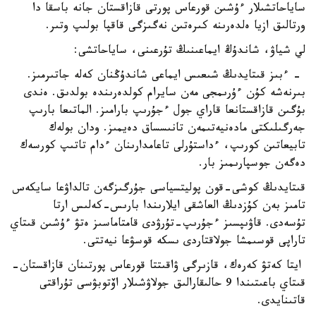
ساياحاتشىلار ءۇشىن قورعاس پورتى قازاقستان جانە باسقا دا
ورتالىق ازيا ەلدەرىنە كىرەتىن نەگىزگى قاقپا بولىپ وتىر.
لي شياۋ، شاندۇڭ ايماعىنىڭ تۇرعىنى، ساياحاتشى:
- ءبىز قىتايدىڭ شىعىس ايماعى شاندۇڭنان كەلە جاتىرمىز.
بىرنەشە كۇن ءۇرىمجى مەن سايرام كولدەرىندە بولدىق. ەندى
بۇگىن قازاقستانعا قاراي جول ءجۇرىپ بارامىز. الماتىعا بارىپ
جەرگىلىكتى مادەنيەتىمەن تانىسساق دەيمىز. ودان بولەك
تابيعاتىن كورىپ، ءداستۇرلى تاعامدارىنان ءدام تاتىپ كورسەك
دەگەن جوسپارىمىز بار.
قىتايدىڭ كوشى-قون پوليتسياسى جۇرگىزگەن تالداۋعا سايكەس
تامىز بەن كۇزدىڭ العاشقى ايلارىندا بارىس-كەلىس ارتا
تۇسەدى. قاۋىپسىز ءجۇرىپ-تۇرۋدى قامتاماسىز ەتۋ ءۇشىن قىتاي
تاراپى قوسىمشا جولاقتاردى ىسكە قوسۋعا نيەتتى.
ايتا كەتۋ كەرەك، قازىرگى ۋاقىتتا قورعاس پورتىنان قازاقستان-
قىتاي باعىتىندا 9 حالىقارالىق جولاۋشىلار اۆتوبۋسى تۇراقتى
قاتىنايدى.