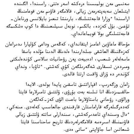
سەنىمى مەن بولمىسىنا ەرەكشە اسەر ەتتى. راسىندا، الگىندە
ايتىلعان سەبەپتەرمەن زيالى، قالامگەر قاۋىم مەن قوعامنىڭ
اراسىندا ءوزارا قاجەتتىلىك، بارىنشا تىعىز بايلانىس ورناعان-
تۇعىن. بۇل كەزدە، بالكىم، نوبەل سىيلىعىنىڭ دا كوپ ەشكىمگە
قاجەتتىلىگى بولا قويماعانداي.
مۇحاڭ ماعاۋين اعامىز ايتقانداي، كەڭەس وداعى كۇلپارا ىدىراعان
كەزەڭنىڭ العاشقى جىلدارىندا ەلدىڭ الدىنا مۇلدە باسقا
ماسەلەلەر شىعىپ، ادەبيەت پەن رۋحانيات سالاسى كۇندەلىكتى
ومىردەن تىسقارى شەگەرىلگەن كۇي كەشتى. ءتاۋبا، ونداي
كۇندەر دە ۇزاق ۋاقىت ارتتا قالدى.
زامان وزگەرىپ، اقپاراتتىق تاسقىن پايدا بولدى. الايدا
حالقىمىزدىڭ انا تىلىنە بەت بۇرۋى، ۇلتتىق تامىرلارعا قايتا
ورالۋى، رۋحاني باستاۋلارعا باعىت الۋى كەز-كەلگەن
كەدەرگىلەرگە قاراماستان قارقىندى جالعاسىپ كەلەدى. مىنەكي،
ءدال وسىنداي تاعدىركەشتى، سىندارلى ساتتە ۇلتتىق زيالى
قاۋىمنىڭ اسىرەسە قالامگەرلەردىڭ تاريح ساحناسىنا قايتا
شىعاتىن اسا جاۋاپتى ءساتى ەدى.