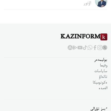
اۆتور
KAZINFORM
بوليمدەر
وقيعا
ساياسات
تالداۋ
ەكونوميكا
الەمدە
ءبىز تۋرالى