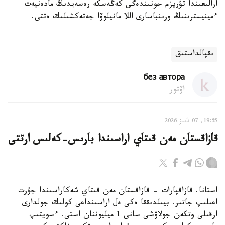
ارالىعىندا تۋريزم جونىندەگى كەڭەسكە رەسەيدىڭ مادەنيەت
ءمينيسترىنىڭ ورىنباسارى اللا مانيلوۆا جەتەكشىلىك ەتتى.
ىقپالداستىق
без автора
اۆتور
19:55, 07 تامىز 2026
قازاقستان مەن قىتاي اراسىندا بارىس-كەلىس ارتتى
استانا. قازاقپارات - قازاقستان مەن قىتاي شەكاراسىندا جۇرت
اعىلىپ جاتىر. بيىلدىققا ەكى ەل اراسىنداعى كولىك جولدارى
ارقىلى وتكەن جولاۋشى سانى 1 ميليوننان استى. ءسويتىپ