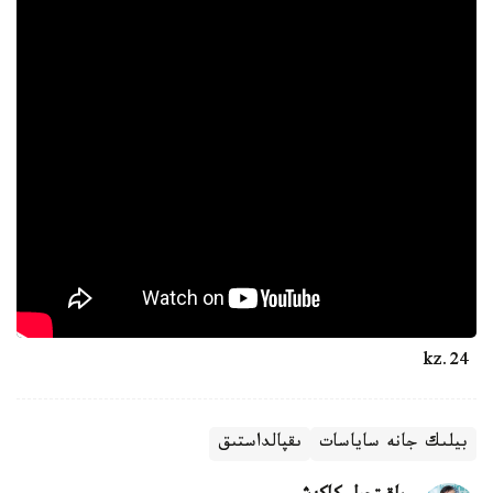
24.kz
بيلىك جانە ساياسات
ىقپالداستىق