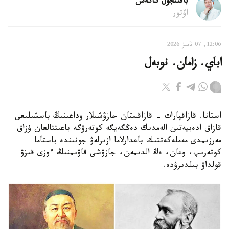
باقىتجول كاكەش
اۆتور
12:06, 07 تامىز 2026
اباي. زامان. نوبەل
استانا. قازاقپارات - قازاقستان جازۋشىلار وداعىنىڭ باسشىلىعى
قازاق ادەبيەتىن الەمدىك دەڭگەيگە كوتەرۋگە باعىتتالعان ۇزاق
مەرزىمدى مەملەكەتتىك باعدارلاما ازىرلەۋ جونىندە باستاما
كوتەرىپ، وعان، ەڭ الدىمەن، جازۋشى قاۋىمنىڭ ءوزى قىزۋ
قولداۋ بىلدىرۋدە.