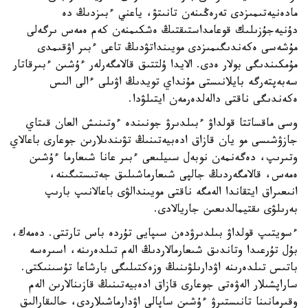
مادەنيەتىمىزدى تەرەڭىنەن تانىتۋ، ياعني ءبىزدىڭ دە
دۇنيەجۇزىلىك قوعامداستىقتىڭ ەشكىمنەن كەم ەمەس ىرگەلى
مۇشەسى ەكەندىگىمىزدى مويىنداتۋدىڭ تاعى ءبىر اۋقىمدى
مۇمكىندىگى بولار ەدى. الايدا ۇلتتىق قالامگەرلەر ءۇشىن ءبىرقاتار
سەبەپتەرگە بايلانىستى مۇنداي تويدىڭ اۋىلى ءالى الىس
ەكەندىگى ناقتى دالەلدەرمەن ايتىلۋدا.
وسى ماقساتتا قولداۋ ءبىلدىرۋ جونىندە ءوتىنىش العان قىتاي
جازۋشىسى مو يان قازاق ادەبيەتىنىڭ تۋىندىلارىن جوعارى باعالاي
وتىرىپ، دەگەنمەن نوبەل سىيلىعى ءبىر عانا شىعارما ءۇشىن
ەمەس، قالامگەردىڭ جالپى شىعارماشىلىق جەتىستىگىنە،
انىعىراق ايتقاندا الەمگە ناقتى مويىندالۋى باعالانىپ بارىپ
بەرىلۋى ىقتيمالدىعىن جاريالادى.
ءسويتىپ قولداۋ بىلدىرۋدەن سىپايى تۇردە باس تارتتى. دەمەك،
بۇل تۇرعىدا وتاندىق شىعارمالاردىڭ الەم تىلدەرىنە، اسىرەسە
باتىس تىلدەرىنە اۋدارىلۋىنىڭ وزەكتىلىگى بارشاعا تۇسىنىكتى.
ساراپشىلار الەۋەتى جوعارى قازاق ادەبيەتىنىڭ قازىنالارىن الەم
وقىرمانىنا تانىستىرۋ ءۇشىن ساپالى اۋدارماشىلاردى، حالىقارالىق