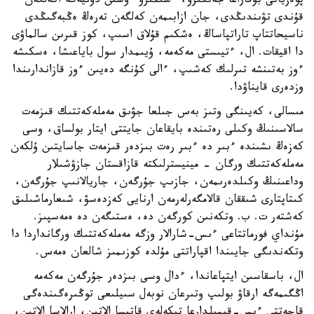
پوەزيانى بۇقاراعا جەتكىزۋ، ءسىڭىرۋ ءۇشىن دۇنيەگە اكەلگەن
قۇندى تۋىندىڭدى، جان ازابىمەن كەلگەن تەرەڭ ەڭبەگىڭدى
ناسيحاتتاپ تاراتپاساڭ، ەشكىم قۇلاق اسىپ، كوز قىرىن سالماۋى
دا اقيقات. ال، ءتيىستى مەكەمە، ۇيىمدار سول باياعىشا، ەسكىشە
ءوز بەتىنشە تىرلىك كەشىپ، ءالى كۇنگە دەيىن ءوز قازاندارىندا
وزدەرى قايناۋدا.
مىسالى، كەيىنگى وتىز بەس جىلعا جۋىق مەملەكەتتىك قىزمەت
سالاسىنىڭ وكىلى رەتىندە بايقاعان جايتتى ايتار بولساق، وسى
كەزەڭ ىشىندە ءبىر دە ءبىر رەت بىزدەر قىزمەت جاسايتىن ۇلكەن
مەملەكەتتىك ورگان - مينيسترلىكتە قازاقستان جازۋشىلار
وداعىنىڭ وكىلدەرىمەن، جازىپ جۇرگەن، جاريالانىپ جۇرگەن،
كىتاپتارى شىققان قالامگەرلەرمەن ارنايى كەزدەسۋ، شىعارماشىلىق
كەشتەر ت. ب. وتكەنىن كورگەن دە، ەستىگەن دە ەمەسپىز.
مۇنداي فورماتتاعى ءىس-شارالار وزگە مەملەكەتتىك ورگانداردا دا
وتكەندىگى جايىندا اقپاراتتى مۇلدە كوزىمىز شالعان ەمەس.
ال، باسقاسىن ايتپاعاندا، ءدال وسى بىزدەر جۇرگەن مەكەمە
اڭگىمەگە ارقاۋ بولىپ وتىرعان نوبەل سىيلىعى توڭىرەگىندەگى
قاجەتتى ءىس-قيمىلدارعا تىكەلەي قاتىسا الاتىن، ارالاسا الاتىن،