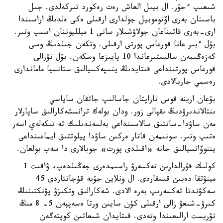
شىعىپ ءجۇر. ال بيىل العاش رەت رەكورد تىركەلدى. جىل
باسىنان بەرى اۆتوموبيل جولدارى ارقىلى ەكى ەلدىڭ اراسىندا
ارى-بەرى قاتىناعان جولاۋشىلار سانى 1 ميلليوننان اسىپ وتىر.
بۇل ءبىر عانا قورعاس پورتى ارقىلى. وتكەن جىلدىڭ وسى
كەزەڭىمەن سالىستىرعاندا 10 پايىزعا وسكەن. بۇل تۋرالى
قورعاس پورتىنداعى قىتايدىڭ ينسپەكسيالىق ستانسيا ماماندارى
رەسمي جاريالادى.
بۇعان ارينە قوس تاراپتان جاسالىپ جاتقان ساياسي
ىنتالاندىرۋدىڭ ىقپالى زور. ودان بولەك ترانسشەكارالىق ساپارلار
مەن ساۋدا-ساتتىق سالاسىنداعى بەلسەندىلىك تە تىكەلەي اسەر
ەتىپ وتىر. سونىمەن قاتار ەركىن ساۋدا پيلوتتىق ايماعىنداعى
يننوۆاتسيالىق جانە «اقىلدى پورت» جوبالارى دا سەپ بولعان.
كولىك قۇرالدارىن تەكسەرۋ راسىمدەرى جەڭىلدەپ، ۋاقىت 1
مينۋتقا دەيىن قىسقاردى. ال ونلاين جۇيە قۇجاتتاردى 45
سەكۋندتا تەكسەرىپ بەرە الادى. شەكارالىق وتكىزۋ پۋنكتىنىڭ
كىرۋ-شىعۋ زالى ارقىلى كۇن سايىن ورتا ەسەپپەن 5- 8 مىڭ
تۋريست ارالىعىندا وتەدى. قىتايدان شىعاتىن كوپتەگەن