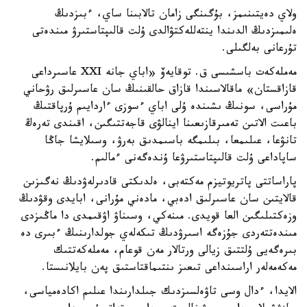
ولاي دەيتىنىمز، بۇگىنگى زامان تالابىنا ساي، ءبىزدىڭ
ەلىمىزدىڭ الدىندا ينتەللەكتۋالدى ۇلت قالىپتاستىرۋ مىندەتى
تۇرعانى بەلگىلى.
مەملەكەت باسشىسى ق. توقايەۆ «اباي جانە XXI عاسىرداعى
قازاقستان» ماقالاسىندا قازاق حالقىنىڭ سان عاسىرلىق رۋحاني
مۇراسى، سونىڭ ىشىندە ۇلى اباي ءسوزى ءاردايىم ۇرپاقتىڭ
باعىت الاتىن تەمىرقازىعىنا اينالۋى قاجەتتىگىن، اقىندى تەرەڭ
تانۋعا، عىلىمعا، بىلىمگە باسىمدىق بەرۋ، وسىلايشا جاڭا
ساپاداعى ۇلت قالىپتاستىرۋعا ۇندەگەنى ءمالىم.
پاراساتتى پاتريوتيزم مەكتەبى، ەلدىكتى قادىرلەۋدىڭ نەگىزىن
قالايتىن سان عاسىرلىق ادەبي، مادەني مۇرانى، ابايدى وقۋدىڭ
وزەكتىلىگىن العا قويدى. مىنەكي، وسىناۋ اۋقىمدى دا ماڭىزدى
مىندەتتەردى جۇزەگە اسىرۋدىڭ تىكەلەي جولدارىنىڭ ءبىرى دە
بىرەگەيى ۇلتتىق زيالى ورتالار مەن قوعام، مەملەكەتتىك
مەكەمەلەر اراسىنداعى تىعىز ىنتىماقتاستىق پەن بايلانىستا.
الايدا، ءدال وسى تاۋەلسىزدىك جىلدارىندا عىلىم اكادەمياسى،