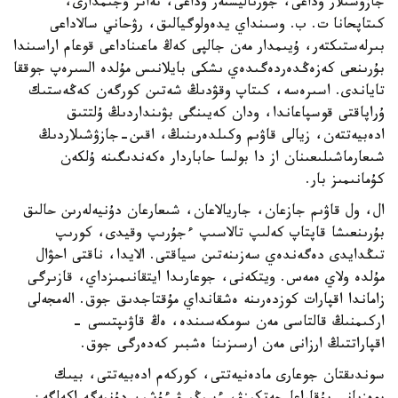
جازۋشىلار وداعى، جۋرناليستەر وداعى، تەاتر ۇجىمدارى،
كىتاپحانا ت. ب. وسىنداي يدەولوگيالىق، رۋحاني سالاداعى
بىرلەستىكتەر، ۇيىمدار مەن جالپى كەڭ ماعىناداعى قوعام اراسىندا
بۇرىنعى كەزەڭدەردەگىدەي ىشكى بايلانىس مۇلدە السىرەپ جوققا
تاياندى. اسىرەسە، كىتاپ وقۋدىڭ شەتىن كورگەن كەڭەستىك
ۇراپاقتى قوسپاعاندا، ودان كەيىنگى بۋىنداردىڭ ۇلتتىق
ادەبيەتتەن، زيالى قاۋىم وكىلدەرىنىڭ، اقىن-جازۋشىلاردىڭ
شىعارماشىلىعىنان از دا بولسا حاباردار ەكەندىگىنە ۇلكەن
كۇمانىمىز بار.
ال، ول قاۋىم جازعان، جاريالاعان، شىعارعان دۇنيەلەرىن حالىق
بۇرىنعىشا قاپتاپ كەلىپ تالاسىپ ءجۇرىپ وقيدى، كورىپ
تىڭدايدى دەگەندەي سەزىنەتىن سياقتى. الايدا، ناقتى احۋال
مۇلدە ولاي ەمەس. ويتكەنى، جوعارىدا ايتقانىمىزداي، قازىرگى
زاماندا اقپارات كوزدەرىنە ەشقانداي مۇقتاجدىق جوق. الەمجەلى
اركىمنىڭ قالتاسى مەن سومكەسىندە، ەڭ قاۋىپتىسى -
اقپاراتتىڭ ارزانى مەن ارسىزىنا ەشبىر كەدەرگى جوق.
سوندىقتان جوعارى مادەنيەتتى، كوركەم ادەبيەتتى، بيىك