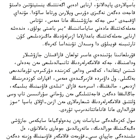
باسپالاردى پايدالانۋ، ارنايى ادەبي اگەنتتىك ينستيتۋتىن دامىتۋ
قاجەت دەگەن نەگىزى دۇرىس ويلارىن ورتاعا سالۋدا. مۇنداي
اۋقىمدى ءىس جەكە جازۋشىنىڭ عانا ەمەس، تۇتاس
مەملەكەتتىڭ مادەني ساياساتىنىڭ ءبىر باعىتى بولۋى، ەندەشە
ارنايى مەملەكەتتىك باعدارلاما ازىرلەۋدىڭ ماڭىزدىلىعى كۇن
تارتىبىنە قويىلۋى دا وسىدان تۋىنداسا كەرەك.
قۇرىلعانىنا بۇتىندەي عاسىر تولعان قازاقستان جازۋشىلار
وداعىنىڭ، جەكە قالامگەرلەردىڭ تانىمالدىلىعى مەن بەدەلى،
شىنىن ايتقاندا، كەڭەس وداعى كەزىندە دۇركىرەپ تۇرعاندىعى
بەلگىلى. ول داۋىردە قازىرگىدەي ەمەس، اقپارات كوزدەرىنىڭ
ازدىعى، حالىقتىڭ، اسىرەسە قازاق ءتىلدى قاۋىمنىڭ بىلىمگە،
جاڭالىققا دەگەن قاجەتتىلىگى مەن رۋحاني سۇرانىسىن تاپ وسى
ۇلتتىق قالامگەرلەردىڭ شىعارمالارى مەن ازىن-اۋلاق باسپا ءسوز
قۇرالدارى عانا قاناعاتتاندىرىپ تۇردى.
سول كەزەڭدەگى ساياسات پەن يدەولوگياعا سايكەس جازۋشى
ەڭبەگىنىڭ مورالدىك، ماتەريالدىق جوعارى باعالانۋى، ەل
ىشىندەگى جاپپاي سىي-قۇرمەت قالامگەر قاۋىمنىڭ وزىنە دەگەن