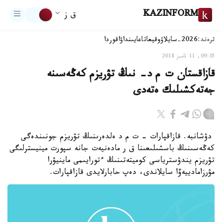
KAZINFORM
ق ز
ترەند:
2026-سايلاۋ
وقيعا
تاعايىنداۋ
اقوردا
09:35, 11 تامىز 2018
قازاقستان ت م د- نىڭ تۋريزم كەڭەسىنە
جەتەكشىلىك ەتەدى
دۋشانبە. قازاقپارات - ت م د ەلدەرىنىڭ تۋريزم جونىندەگى
كەڭەسىنىڭ باسشىلىعىنا ق ر مادەنيەت جانە سپورت مينيسترلىگى
تۋريزم يندۋسترياسى كوميتەتىنىڭ ءتورايىمى ماينيۋرا
مۋرزامادييەۆا سايلاندى، دەپ حابارلايدى قازاقپارات.