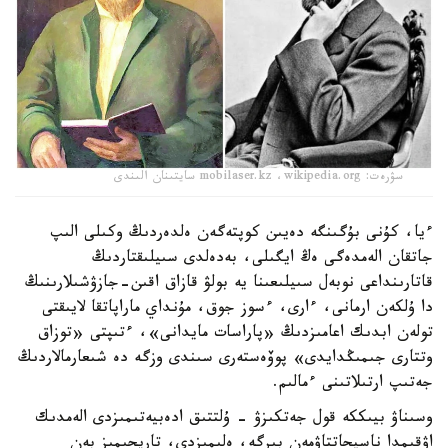
سۋرەت: mobilaser.kz ،wikipedia.org سايتىنان الىندى
ءيا، كۇنى بۇگىنگە دەيىن كوپتەگەن ەلدەردىڭ وكىلى الىپ
جاتقان الەمدەگى ەڭ ايگىلى، بەدەلدى سىيلىقتاردىڭ
قاتارىنداعى نوبەل سىيلىعىنا يە بولۋ قازاق اقىن-جازۋشىلارىنىڭ
دا ۇلكەن ارمانى، ءارى، ءسوز جوق، مۇنداي ماراپاتقا لايىقتى
تولەن ابدىك اعامىزدىڭ «پاراسات مايدانى»، ءتىپتى «توزاق
وتتارى جىمىڭدايدى» پوۆەستەرى سىندى وزگە دە شىعارمالاردىڭ
جەتىپ ارتىلاتىنى ءمالىم.
وسىناۋ بيىككە قول جەتكىزۋ - ۇلتتىق ادەبيەتىمىزدى الەمدىك
اۋقىمدا ناسيحاتتاۋمەن بىرگە، ەلىمىزدى، تاريحىمىز بەن