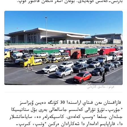
بارىس-كەلىس كوبەيدى. بۇعان اسەر ەتكەن فاكتور كوپ.
فوتو: حالىق گازەتى
قازاقستان مەن قىتاي اراسىندا 30 كۇنگە دەيىن ۆيزاسىز
ءجۇرىپ-تۇرۋ تۋرالى كەلىسىم جاسالعالى بەرى بۇل ستاتيسيكا
جىلدان جىلعا ءوسىپ كەلەدى. كاسىپكەرلەر دە، ساياحاتشىلار
دا، قاراپايىم ادامدار دا شەكارادان ەركىن ءوتىپ، كىرىپ-