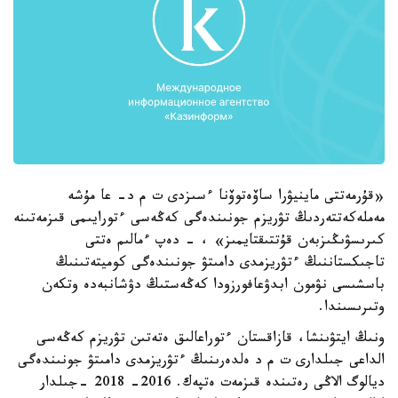
«قۇرمەتتى ماينيۋرا ساۆەتوۆنا ءسىزدى ت م د- عا مۇشە
مەملەكەتتەردىڭ تۋريزم جونىندەگى كەڭەسى ءتورايىمى قىزمەتىنە
كىرىسۋىڭىزبەن قۇتتىقتايمىز» ، - دەپ ءمالىم ەتتى
تاجىكستاننىڭ ءتۋريزمدى دامىتۋ جونىندەگى كوميتەتىنىڭ
باسشىسى نۋمون ابدۋعافورزودا كەڭەستىڭ دۋشانبەدە وتكەن
وتىرىسىندا.
ونىڭ ايتۋىنشا، قازاقستان ءتوراعالىق ەتەتىن تۋريزم كەڭەسى
الداعى جىلدارى ت م د ەلدەرىنىڭ ءتۋريزمدى دامىتۋ جونىندەگى
ديالوگ الاڭى رەتىندە قىزمەت ەتپەك. 2016- 2018 -جىلدار