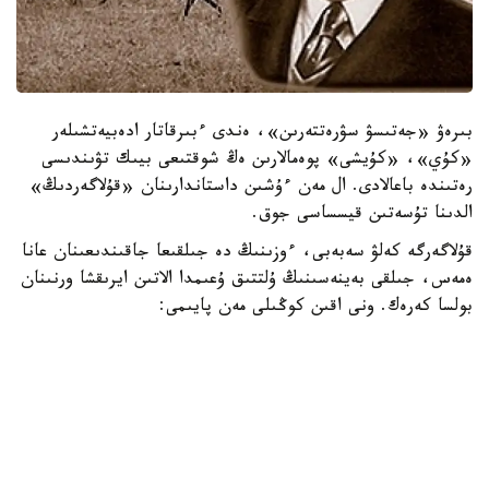
بىرەۋ «جەتىسۋ سۋرەتتەرىن»، ەندى ءبىرقاتار ادەبيەتشىلەر
«كۇي»، «كۇيشى» پوەمالارىن ەڭ شوقتىعى بيىك تۋىندىسى
رەتىندە باعالادى. ال مەن ءۇشىن داستاندارىنان «قۇلاگەردىڭ»
الدىنا تۇسەتىن قيسساسى جوق.
قۇلاگەرگە كەلۋ سەبەبى، ءوزىنىڭ دە جىلقىعا جاقىندىعىنان عانا
ەمەس، جىلقى بەينەسىنىڭ ۇلتتىق ۇعىمدا الاتىن ايرىقشا ورنىنان
بولسا كەرەك. ونى اقىن كوڭىلى مەن پايىمى:
«سۇيگەن جار، سەنگەن دوستان جاقىن جىلقى،
بىلگەن جان بەكەر دەمەس اتتىڭ جايىن»، - دەپ جىرلايدى.
اقانداي اقىنعا قيامەتتىك سەرىك بولعان ورەن جۇيرىكتىڭ ۇلى
جىڭگىر استىڭ ۇستىندە، ءدۇيىم حالىقتىڭ الدىندا جاسالعان
جاۋىزدىقتان بولعان ءولىمى - ءىلياستىڭ وزەگىنە شوق