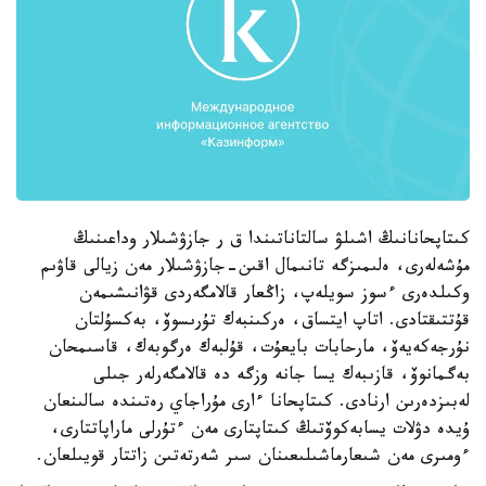
كىتاپحانانىڭ اشىلۋ سالتاناتىندا ق ر جازۋشىلار وداعىنىڭ
مۇشەلەرى، ەلىمىزگە تانىمال اقىن-جازۋشىلار مەن زيالى قاۋىم
وكىلدەرى ءسوز سويلەپ، زاڭعار قالامگەردى قۋانىشىمەن
قۇتتىقتادى. اتاپ ايتساق، ەركىنبەك تۇرىسوۆ، بەكسۇلتان
نۇرجەكەيەۆ، مارحابات بايعۇت، قۇلبەك ەرگوبەك، قاسىمحان
بەگمانوۆ، قازىبەك يسا جانە وزگە دە قالامگەرلەر جىلى
لەبىزدەرىن ارنادى. كىتاپحانا ءارى مۇراجاي رەتىندە سالىنعان
ۇيدە دۋلات يسابەكوۆتىڭ كىتاپتارى مەن ءتۇرلى ماراپاتتارى،
ءومىرى مەن شىعارماشىلىعىنان سىر شەرتەتىن زاتتار قويىلعان.