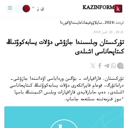
KAZINFORM
ق ز
ترەند:
2026-سايلاۋ
وقيعا
تاعايىنداۋ
اقوردا
20:21, 10 تامىز 2018
تۇركىستان وبلىسىندا جازۋشى دۋلات يسابەكوۆتىڭ
كىتاپحاناسى اشىلدى
تۇركىستان. قازاقپارات - بۇگىن ورداباسى اۋدانىندا جازۋشى-
دراماتۋرگ، قوعام قايراتكەرى دۋلات يسابەكوۆتىڭ كىتاپحاناسى
اشىلدى، دەپ حابارلايدى قازاقپارات وبلىس اكىمىنىڭ باسپا
ءسوز قىزمەتىنە سىلتەمە جاساپ.