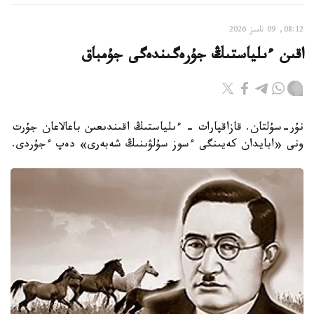
08:12, 09 تامىز 2026
اقىن ءىلياستىڭ جۇرەگىندەگى جۇمباق
نۇر-سۇلتان. قازاقپارات - ءىلياستىڭ اقىندىعىن باعالاعان جۇرت
ونى «ابايدان كەيىنگى ءسوز سۇلۋىنىڭ شەبەرى» دەپ ءجۇردى.