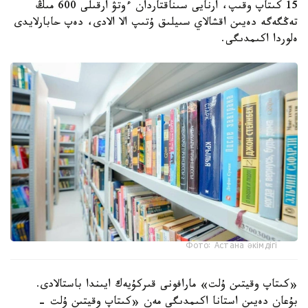
15 كىتاپ وقىپ، ارنايى سىناقتاردان ءوتۋ ارقىلى 600 مىڭ
تەڭگەگە دەيىن اقشالاي سىيلىق ۇتىپ الا الادى، دەپ حابارلايدى
ەلوردا اكىمدىگى.
Фото: Астана әкімдігі
«كىتاپ وقيتىن ۇلت» مارافونى قىركۇيەك ايىندا باستالادى.
بۇعان دەيىن استانا اكىمدىگى مەن «كىتاپ وقيتىن ۇلت -