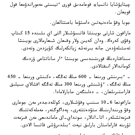
چيتايۋشايا ناتسيا» قوعامدىق قورى ءتيىستى مەموراندۋمعا قول
قويعان.
جوبا وقۋ مادەنيەتىن دامىتۋعا باعىتتالعان.
مارافون شارتى بويىنشا قاتىسۋشىلار التى اي ىشىندە 15 كىتاپ
وقۋى كەرەك. ودان كەيىن ولار وقىعان شىعارمالارى بويىنشا
تەستىلەۋدەن جانە بىرنەشە زياتكەرلىك كۋيزدەن وتەدى.
سىناقتاردىڭ قورىتىندىسى بويىنشا ءار ساناتتاعى ۇزدىك
كوماندالار انىقتالادى.
- ءبىرىنشى ورىنعا - 600 مىڭ تەڭگە، ەكىنشى ورىنعا - 450
مىڭ تەڭگە، ءۇشىنشى ورىنعا 300 مىڭ تەڭگە اقشالاي سىيلىق
قاراستىرىلعان، - دەلىنگەن حابارلامادا.
مارافونعا 6-10 سىنىپ وقۋشىلارى، كوللەدجدەر مەن جوعارى
وقۋ ورىندارىنىڭ ستۋدەنتتەرى، پەداگوگتەر، مەملەكەتتىك
قىزمەتشىلەر، اتا-انالار، سونداي-اق ماماندىعى مەن قىزمەت
تۇرىنە قاراماستان بارلىق نيەت ءبىلدىرۋشى قاتىسا الادى.