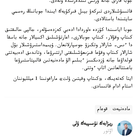
جوبا قازاق جانە ورىس تىلدەرىندە وتەدى.
قاتىسۋشىلاردى تىركەۋ بيىل قىركۇيەك ايىندا جوبانىڭ رەسمي
سايتىندا باستالادى.
جوبا اياسىندا كۇزدە ەلوردادا ادەبي كەزدەسۋلەر، جالپى حالىقتىق
كىتاپ وقۋلار، كىتاپ جوبالارى، اعارتۋشىلىق اكسيالار جانە باسقا
دا ءىس- شارالار وتكىزۋ جوسپارلانعان. ۇيىمداستىرۋشىلار بۇل
شارالار كىتاپ وقۋعا قىزىعۋشىلىقتى ارتتىرۋعا، وتاندىق ادەبيەتتى
قولداۋعا جانە ۇزدىكسىز ءبىلىم الۋ مادەنيەتىن قالىپتاستىرۋعا
باعىتتالعانىن اتاپ ءوتتى.
ايتا كەتەيىك، «كىتاپ وقيتىن ۇلت» مارافونىنا 1 ميلليوننان
استام ادام قاتىسادى.
مادەنيەت
قوعام
ريزابەك نۇسىپبەك ۇلى
اۆتور