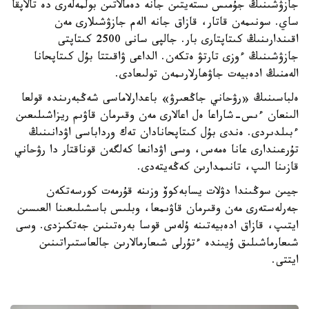
جازۋشىنىڭ جۇمىس ىستەيتىن جانە دەمالاتىن بولمەلەرى دە تالاپقا
ساي. سونىمەن قاتار، قازاق جانە الەم جازۋشىلارى مەن
اقىندارىنىڭ كىتاپتارى بار. جالپى سانى 2500 كىتاپتى
جازۋشىنىڭ ءوزى تارتۋ ەتكەن. الداعى ۋاقىتتا بۇل كىتاپحانا
الەمنىڭ ادەبيەت جاۋھارلارىمەن تولىعادى.
ەلباسىنىڭ «رۋحاني جاڭعىرۋ» باعدارلاماسى شەڭبەرىندە قولعا
الىنعان ءىس-شاراعا ەل اعالارى مەن وقىرمان قاۋىم ريزاشىلىعىن
ءبىلدىردى. ەندى بۇل كىتاپحانادان تەك ورداباسى اۋدانىنىڭ
تۇرعىندارى عانا ەمەس، وسى اۋدانعا كەلگەن قوناقتار دا رۋحاني
قازىنا الىپ، تانىمدارىن كەڭەيتەدى.
جيىن سوڭىندا دۋلات يسابەكوۆ وزىنە قۇرمەت كورسەتكەن
جەرلەستەرى مەن وقىرمان قاۋىمعا، وبلىس باسشىلىعىنا العىسىن
ايتىپ، قازاق ادەبيەتىنە ۇلەس قوسا بەرەتىنىن جەتكىزدى. وسى
شىعارماشىلىق ۇيىندە ءتۇرلى شىعارمالارىن جالعاستىراتىنىن
ايتتى.