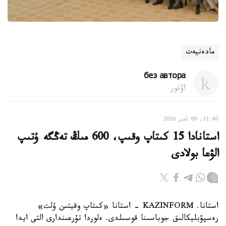
مادەنيەت
без автора
اۆتور
11:40, 09 تامىز 2026
استانادا 15 كىتاپ وقىپ، 600 مىڭ تەڭگە ۇتىپ
الۋعا بولادى
استانا. KAZINFORM - استانا «كىتاپ وقيتىن ۇلت»
رەسپۋبليكالىق جوباسىنا قوسىلدى. ەلوردا تۇرعىندارى التى ايدا