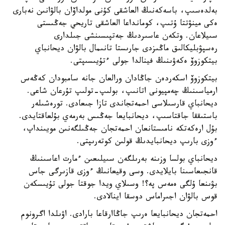
بەلدەسىپ، باسەكەنىڭ العاشقى كۇنى مولداۆان بالۋانىن نەبارى
ەكى مينۋتتا ۇتىپ، كومانداعا العاشقى تاريحي جەڭىستى
سىيلاعان. وتكەن عاسىردىڭ جەتپىسىنشى جىلدارى
رەسپۋبليكالىق ماڭىزدى جارىستا تانىمال بالۋان ديحانباي
بيتكوزوۆ ەكەۋىنىڭ فينالدا جولى ءتۇيىسىپتى.
بيتكوزوۆ اسكەردەن جاڭادان ورالعان جانە سامبودان كەڭەس
ارمياسىنىڭ چەمپيونى اتانىپ، بولىپ-تولىپ تۇرعان شاعى.
ديحانباي قارسىلاسى احمەتجاندى تازا جىعادى. تورەشىلەر
باستىققا جاقتاسىپ، ديحانبايعا جەڭىس بەرمەي بۇلعاقتايدى.
بۇل ارەكەتكە نامىستانعان احمەتجان جەڭىلگەنىن مويىنداپ،
ءوزى بارىپ ديحانبايدىڭ قولىن كوتەرىپتى.
ديحانباي بولسا وزىنە بەرىلگەن سىيلىعىن ءمارت اعاسىنىڭ
قانجىعاسىنا بايلايدى. وسى وقيعانىڭ ءوزى قازىرگى جاس
بۋىنعا ۇلگى ەمەس پە؟! وسىلاي ويدا جوقتا جولى تۇيىسكەن
قوس بالۋان اجىراماس دوسقا اينالادى.
احمەتجان ديحانبايعا ەرىپ جاڭاارقاعا بارادى. اۋىلدا اگرونوم