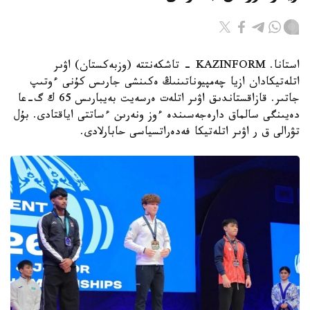
استانا. KAZINFORM - تاشكەنتتە (وزبەكستان) اۋىر
اتلەتيكادان ازيا چەمپيوناتىنىڭ ەكىنشى جارىس كۇنى ءوتىپ
جاتىر. قازاقستاندىق اۋىر اتلەت ەرسەيت بەيبارىس 65 ك گ-عا
دەيىنگى سالماق دارەجەسىندە ءوز ونەرىن ءساتتى اياقتادى. بۇل
تۋرالى ق ر اۋىر اتلەتيكا فەدەراتسياسى حابارلادى.