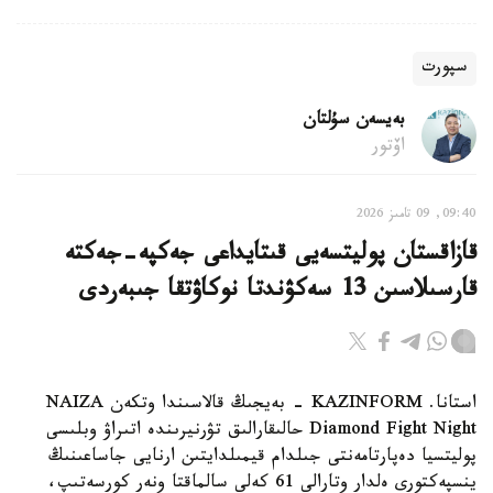
سپورت
بەيسەن سۇلتان
اۆتور
09:40, 09 تامىز 2026
قازاقستان پوليتسەيى قىتايداعى جەكپە-جەكتە
قارسىلاسىن 13 سەكۋندتا نوكاۋتقا جىبەردى
استانا. KAZINFORM - بەيجىڭ قالاسىندا وتكەن NAIZA
Diamond Fight Night حالىقارالىق تۋرنيرىندە اتىراۋ وبلىسى
پوليتسيا دەپارتامەنتى جىلدام قيمىلدايتىن ارنايى جاساعىنىڭ
ينسپەكتورى ەلدار وتارالى 61 كەلى سالماقتا ونەر كورسەتىپ،