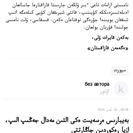
نامىستى ازامات تاعى ءبىر ۇلكەن جارىستا قازاقتارعا جاسالعان
ادىلەتسىزدىككە كۇيىنىپ، قاتتى شيرىققان كۇيى كىلەمگە اتىپ
شىققان بويىندا جۇرەگى توقتاعان ەكەن. قىسقاسى، ۇلت نامىسى
جولىندا قۇربان بولعان.
بەكەن قايرات ۇلى،
«ەگەمەن قازاقستان»
سپورت
без автора
اۆتور
08:38, 10 تامىز 2026
بەيبارىس ەرسەيىت ەكى التىن مەدال جەڭىپ الىپ،
ازيا رەكوردىن جاڭارتتى