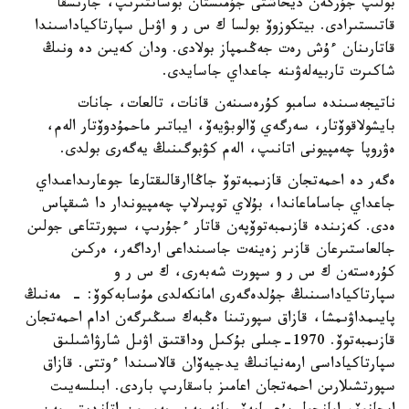
بولىپ جۇرگەن ديحاشتى جۇمىستان بوساتتىرىپ، جارىسقا
قاتىستىرادى. بيتكوزوۆ بولسا ك س ر و اۋىل سپارتاكياداسىندا
قاتارىنان ءۇش رەت جەڭىمپاز بولادى. ودان كەيىن دە ونىڭ
شاكىرت تاربيەلەۋىنە جاعداي جاسايدى.
ناتيجەسىندە سامبو كۇرەسىنەن قانات، تالعات، جانات
بايشولاقوۆتار، سەرگەي ۆالوبۋيەۆ، ايباتىر ماحمۇدوۆتار الەم،
ەۋروپا چەمپيونى اتانىپ، الەم كۋبوگىنىڭ يەگەرى بولدى.
ەگەر دە احمەتجان قازىمبەتوۆ جاڭاارقالىقتارعا جوعارىداعىداي
جاعداي جاساماعاندا، بۇلاي توپىرلاپ چەمپيوندار دا شىقپاس
ەدى. كەزىندە قازىمبەتوۆپەن قاتار ءجۇرىپ، سپورتتاعى جولىن
جالعاستىرعان قازىر زەينەت جاسىنداعى ارداگەر، ەركىن
كۇرەستەن ك س ر و سپورت شەبەرى، ك س ر و
سپارتاكياداسىنىڭ جۇلدەگەرى امانكەلدى مۇسابەكوۆ: - مەنىڭ
پايىمداۋىمشا، قازاق سپورتىنا ەڭبەك سىڭىرگەن ادام احمەتجان
قازىمبەتوۆ. 1970-جىلى بۇكىل وداقتىق اۋىل شارۋاشىلىق
سپارتاكياداسى ارمەنيانىڭ يدجيەۆان قالاسىندا ءوتتى. قازاق
سپورتشىلارىن احمەتجان اعامىز باسقارىپ باردى. ابىلسەيىت