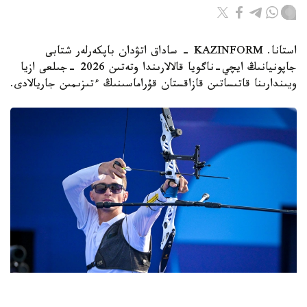
استانا. KAZINFORM - ساداق اتۋدان باپكەرلەر شتابى
جاپونيانىڭ ايچي-ناگويا قالالارىندا وتەتىن 2026 -جىلعى ازيا
ويىندارىنا قاتىساتىن قازاقستان قۇراماسىنىڭ ءتىزىمىن جاريالادى.
Фото: ҚР ҰОК