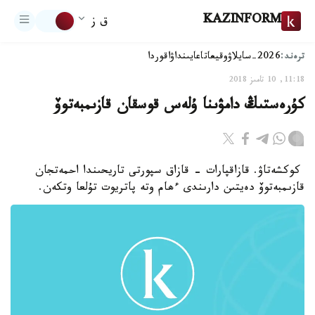
KAZINFORM
ق ز
ترەند:
2026-سايلاۋ
وقيعا
تاعايىنداۋ
اقوردا
11:18, 10 تامىز 2018
كۇرەستىڭ دامۋىنا ۇلەس قوسقان قازىمبەتوۆ
كوكشەتاۋ. قازاقپارات - قازاق سپورتى تاريحىندا احمەتجان
قازىمبەتوۆ دەيتىن دارىندى ءھام وتە پاتريوت تۇلعا وتكەن.