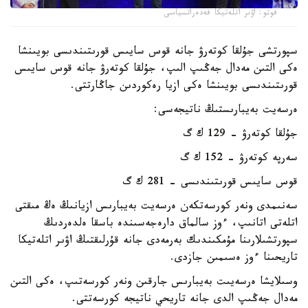
فوتو: اۋىر اتلەتيكا فەدەراتسياسى
سپورتشى جۇلقا كوتەرۋ جانە قوس سايىس قورىتىندىسى بويىنشا
ەكى التىن مەدال جەڭىپ الىپ، جۇلقا كوتەرۋ جانە قوس سايىس
قورىتىندىسى بويىنشا ەكى ازيا رەكوردىن جاڭارتتى.
ەرسەيت بەيبارىستىڭ ناتيجەسى:
جۇلقا كوتەرۋ - 129 ك گ
سەرپە كوتەرۋ - 152 ك گ
قوس سايىس قورىتىندىسى - 281 ك گ
سەنىمدى ونەر كورسەتكەن ەرسەيت بەيبارىس ازيانىڭ ەڭ مىقتى
اتلەتى اتانىپ، ءوز سالماق دارەجەسىندە باسقا ەلدەردىڭ
سپورتشىلارىنا مۇمكىندىك بەرمەدى جانە قۇرلىقتىڭ اۋىر اتلەتيكا
تاريحىنا ءوز ەسىمىن جازدى.
وسىلايشا ەرسەيىت بەيبارىس جارقىن ونەر كورسەتىپ، ەكى التىن
مەدال جەڭىپ الدى جانە تاريحي ناتيجە كورسەتتى.