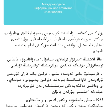
بۇل كىسى كەڭەس زامانىندا كوپ جىل رەسپۋبليكالىق «قايرات»
ەرىكتى سپورت قوعامىن باسقارعان. زامانداستارى بۇل ادامدى
اسقان نامىسشىل، ۇلتشىل، ادىلەت سۇيگىش ادام رەتىندە
تانيدى.
احاڭ الاشتىڭ ءبىرتۋار تۇلعالارى سماعۇل ءسادۋاقاسوۆ، عابباس
توعجانوۆتار دۇنيەگە كەلگەن سولتۇستىك ءوڭىرىنىڭ تۋماسى.
ا. قازىمبەتوۆ جاس كەزىندە سامبو، ەركىن جانە قازاق كۇرەسى
تۇرلەرىنەن قازاقستاننىڭ بىرنەشە دۇركىن چەمپيونى، سونداي-
اق وداقتىق دەڭگەيدەگى بىرىنشىلىكتەر مەن تۋرنيرلەردە
جۇلدەگە ءىلىنىپ جۇرگەن بالۋان.
1963-جىلى ماسكەۋدە وتكەن ك س ر و حالىقتارى
سپارتاكياداسىندا ەركىن كۇرەستەن قازاقستان قۇراماسى ساپىندا