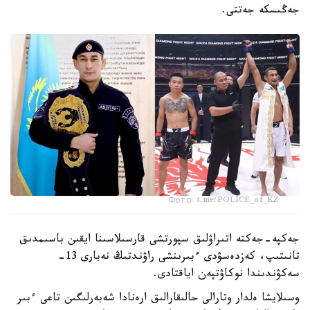
جەڭىسكە جەتتى.
Фото: t.me/POLICE_of_KZ
جەكپە-جەكتە اتىراۋلىق سپورتشى قارسىلاسىنا ايقىن باسىمدىق
تانىتىپ، كەزدەسۋدى ءبىرىنشى راۋندتىڭ نەبارى 13-
سەكۋندىندا نوكاۋتپەن اياقتادى.
وسىلايشا ەلدار وتارالى حالىقارالىق ارەنادا شەبەرلىگىن تاعى ءبىر