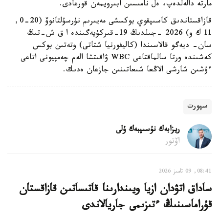
مارتە دالەلدەپ، ەل نامىسىن ابىرويمەن قورعادى.
قازاقستاندىق كاسىپقوي بوكسشى مەيىرىم نۇرسۇلتانوۆ (20-0,
11 ك و) 2026 -جىلدىڭ 19-قىركۇيەگىندە ا ق ش-تىڭ
سان- ديەگو قالاسىندا (كاليفورنيا شتاتى) وتەتىن بوكس
كەشىندە ورتا سالماقتاعى WBC ۋاقىتشا الەم چەمپيونى اتاعى
ءۇشىن شارشى الاڭعا شىعاتىنىن جازعان ەدىك.
سپورت
ريزابەك نۇسىپبەك ۇلى
اۆتور
08:41, 09 تامىز 2026
ساداق اتۋدان ازيا ويىندارىنا قاتىساتىن قازاقستان
قۇراماسىنىڭ ءتىزىمى جاريالاندى