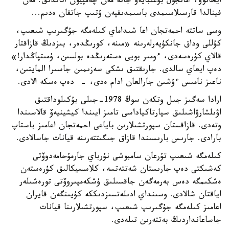
ايحانوۆ، امانجول بۇعىبايەۆ جانە مەن چەمپيون اتاندىق. مەن
فينالدا قارسىلاسىمدى باسىمدىقپەن ۇتىپ جاتقان ەدىم...
وسى ساتتە احمەتجان اعا شىداماي كىلەمگە جۇگىرىپ شىعىپ،
كۇللى وداق جانكۇيەرلەرىنە «مىنە، كورىڭدەر، بىزدىڭ قازاقتار
قالاي كۇرەسەدى، ءومىر بويى ەستەرىڭدە بولسىن، ۇمىتپاڭدار!»
دەپ ايعاي سالدى. جارىقتىق ىشكى سەزىمىن جاسىرا المايتىن،
ناعىز نامىس ءۇشىن جارالعان ادام ەدى، - دەپ ەسكە الادى.
ارادا سەگىز جىل وتكەن سوڭ 1978-جىلى بۇكىلوداقتىق
اۋىلشارۋاشىلىق سپارتاكياداسى تامىز ايىندا كيشينيەۆ قالاسىندا
وتەدى. قازاقستان سپورتشىلارىن باياعى احمەتجان اعامىز باستاپ
بارادى. جارىس بارىسىندا قازاق جىگىتتەرىنە قيانات جاسالادى.
كىلەمگە شىعىپ تۇرعان سامبوشى نۇرباي جارمۇحامەدوۆتى
كەشىكتى دەپ جارىستان شەتتەتسە، كلاسسيكالىق كۇرەستەن
ەشكىمگە دەس بەرمەگەن جاقسىلىق ۇشكەمپىروۆتى تورەشىلەر
اياقتان شالادى. وسىنداي ادىلەتسىزدىككە كۇيىنگەن قايران
اعامىز كىلەمگە جۇگىرىپ شىعىپ، سپورتشىلارىنا قيانات
جاساعانداردىڭ بەتتەرىن تىلەدى.