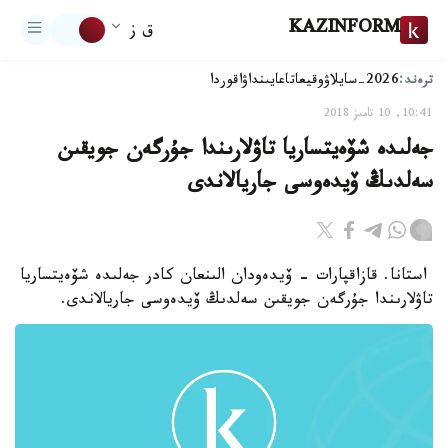
KAZINFORM
ق ز
ترەند:
2026-سايلاۋ
وقيعا
تاعايىنداۋ
اقوردا
10:41, 10 تامىز 2018
جەلىدە شۆەيتساريا تاۋلارىندا جۇرگەن جويقىن
سەلدىڭ ۆيدەوسى جاريالاندى
استانا. قازاقپارات - ۆيدەودان الىنعان كادر جەلىدە شۆەيتساريا
تاۋلارىندا جۇرگەن جويقىن سەلدىڭ ۆيدەوسى جاريالاندى.