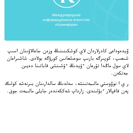
ۆيدەوداعى كادرلاردان لاي كوشكىنىنىڭ وزەن جاعالاۋىنان اسىپ
شىعىپ، كوپىرگە بارىپ سوعىلعانىن كورۋگە بولادى. شاشىراعان
لاي سول ماڭدا تۇرعان ءۇيدىڭ ءۇشىنشى قاباتىنا دەيىن
جەتكەن.
ر ي ا نوۆوستي مالىمەتىنشە، سەلدىڭ سالدارىنان بىرنەشە كولىك
پەن قاقپالار ءبۇلىندى. زارداپ شەككەندەر جايلى مالىمەت جوق.