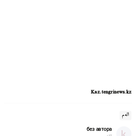
Kaz.tengrinews.kz
الەم
без автора