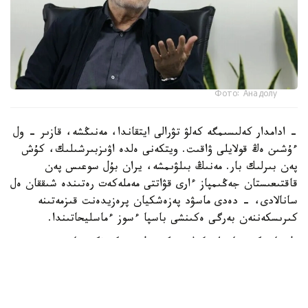
Фото: Анадолу
- ادامدار كەلىسىمگە كەلۋ تۋرالى ايتقاندا، مەنىڭشە، قازىر - ول
ءۇشىن ەڭ قولايلى ۋاقىت. ويتكەنى ەلدە اۋىزبىرشىلىك، كۇش
پەن بىرلىك بار. مەنىڭ بىلۋىمشە، يران بۇل سوعىس پەن
قاقتىعىستان جەڭىمپاز ءارى قۋاتتى مەملەكەت رەتىندە شىققان ەل
سانالادى، - دەدى ماسۋد پەزەشكيان پرەزيدەنت قىزمەتىنە
كىرىسكەننەن بەرگى ەكىنشى باسپا ءسوز ءماسليحاتىندا.
ول قازىرگى جاعداي كەلىسىمگە قول جەتكىزۋگە جانە
شەشىلمەگەن ماسەلەلەردى ديالوگ ارقىلى رەتتەۋگە مۇمكىندىك
بەرەتىنىن اتاپ ءوتتى.
ISNA جارتىلاي رەسمي اقپارات اگەنتتىگىنىڭ حابارلاۋىنشا،