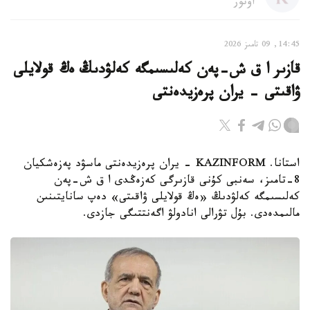
اۆتور
14:45, 09 تامىز 2026
قازىر ا ق ش-پەن كەلىسىمگە كەلۋدىڭ ەڭ قولايلى
ۋاقىتى - يران پرەزيدەنتى
استانا. KAZINFORM - يران پرەزيدەنتى ماسۋد پەزەشكيان
8-تامىز، سەنبى كۇنى قازىرگى كەزەڭدى ا ق ش-پەن
كەلىسىمگە كەلۋدىڭ «ەڭ قولايلى ۋاقىتى» دەپ سانايتىنىن
مالىمدەدى. بۇل تۋرالى انادولۋ اگەنتتىگى جازدى.