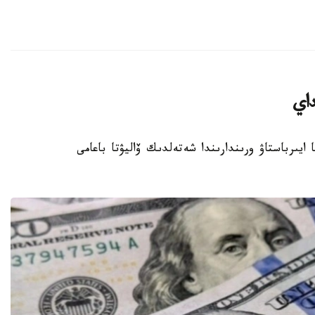
داي
الماتى اقشا ايىرباستاۋ ورىندارىندا شەتەلدىك ۆاليۋتا باعامى