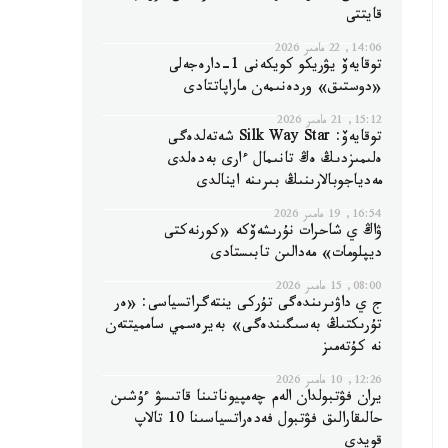
قايتتى
14:06, 22 مامىر 2026
توقايەۆ يۋريكو كويكەنى 1-دارەجەلى
«دوستىق» وردەنىمەن ماراپاتتادى
15:12, 21 مامىر 2026
توقايەۆ: Silk Way Star شەتەلدەگى
ەلىمىزدىڭ ەڭ تانىمال ءارى بەدەلدى
مەدياجوبالارىنىڭ بىرىنە اينالدى
16:54, 19 مامىر 2026
ۋاڭ ي شاحرات نۇرىشەۆكە «كورنەكتى
ديپلومات» مەدالىن تابىستادى
08:00, 15 مامىر 2026
ج ي داۋىرىندەگى تۇركى ينتەگراتسياسى: «ەر
تۇرىكتىڭ بەسىگىندەگى» بەيرەسمي سامميتتەن
نە كۇتەمىز
12:26, 10 مامىر 2026
يران فۋتبولدان الەم چەمپيوناتىنا قاتىسۋ ءۇشىن
حالىقارالىق فۋتبول فەدەراتسياسىنا 10 تالاپ
قويدى