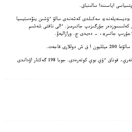
تسياسى اياسىندا سالىنباق.
. «ديسنەيلەند» سەكىلدى كەشەندى سالۋ ءۇشىن ينۆەستيسيا
ەن كەلىسسوزدەر جۇرگىزىپ جاتىرمىز. ءالى ناقتى شەشىم
ءجۇرىپ جاتىر»، - دەيدى ج. ورازاليەۆ.
كەشەندە ءىرى ساۋدا، ويىن-ساۋىق ورتالىعى، كافەتەري، قوناق ءۇي بوي كوتەرەدى. جوبا 198 گەكتار اۋداندى