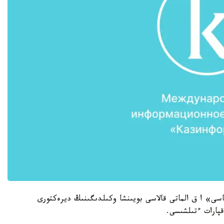
KA» ۇلتتىق كومپانياسى» ا ق الماتى قالاسى بويىنشا وكىلدىگىنىڭ ديرەكتورى
قپارات ءتىلشىسى.