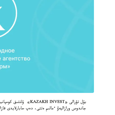
بۇل تۋرالى «ZAKH INVEST
جاندوس ورازاليەۆ ءمالىم ەتتى، دەپ حابارلايدى قازا