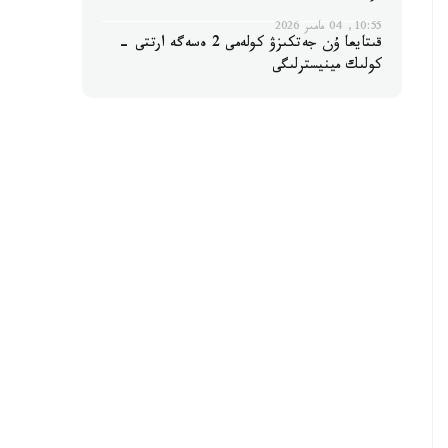
10:55, 04 مامىر 2026
قىتايعا ۇن جەتكىزۋ كولەمى 2 ەسەگە ارتتى -
كولىك مينيسترلىگى