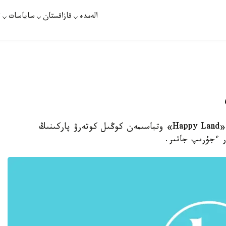
الەمدە
قازاقستان
ساياسات
ت
الماتى. قازاقپارات - الماتى وبلىسىندا سالىناتىن «Happy Land» وتباسىمەن كوڭىل كوتەرۋ پاركىنىڭ
ار ءجۇرىپ جاتىر.