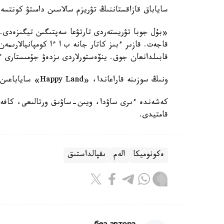
ساياباق قازاقستاننىڭ تۋريزم سالاسىن دامىتۋ كونتسەپ
«بۇل جوبا تۋريستەردى تارتۋعا سەپتىگىن تيگىزەدى
قاجەت. قازىر ءبىز كاتار جانە ب ا ءا كومپانيالارىم
قابىلدانعان جوق. ينۆەستورلاردى ىزدەۋ جۇمىستارى 
ونىڭ سوزىنە قاراعاندا، «Happy Land» ساياباعىن سالۋعا 200 ميلليون ا ق ش دوللارى قاجەت.
قامتيدى.
ەكونوميكا
الەم
ىقپالداستىق