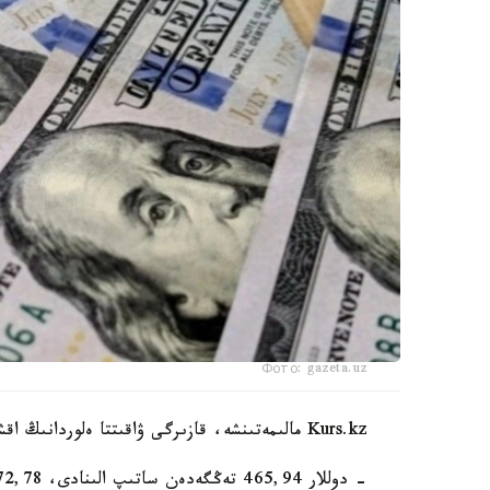
Фото: gazeta.uz
Kurs.kz مالىمەتىنشە، قازىرگى ۋاقىتتا ەلوردانىڭ اقشا ايىرباستاۋ پۋنكتتەرىندە:
- دوللار 465,94 تەڭگەدەن ساتىپ الىنادى، 472,78 تەڭگەدەن ساتىلادى؛