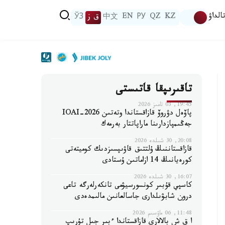
الداۋ
KZ
QZ
РУ
EN
中文
ق ز
ЎЗ
تاقىرىپقا قاتىستى
19:45, 03 تامىز 2026
پاۆەل دۋروۆ قازاقستاندا وتەتىن IOAI-2026
جەڭىمپازدارىنا ماراپاتتار بەرمەك
20:08, 30 شىلدە 2026
قازاقستاننىڭ ۇلتتىق قاۋىپسىزدىك كوميتەتى
كورەيانىڭ 14 ازاماتىن ۇستادى
16:07, 30 شىلدە 2026
كاسپي قۇبىر كونسورسيۋمى تانكەرلەرگە تاعى
درون شابۋىلدارى جاسالعانىن مالىمدەدى
11:48, 06 ماۋسىم 2026
ا ق ش بالالارى قازاقستاندا ءبىر جىل تۇرىپ