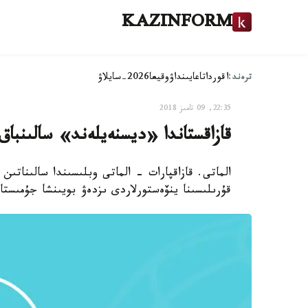
KAZINFORM
ترەند:
اقوردا
تاعايىنداۋ
وقيعا
2026-سايلاۋ
22:35, 09 تامىز 2018
قازاقستاندا «ديسنەيلەند» سالىنباق
قۇرىلىسىنا ينۆەستورلاردى ىزدەۋ بويىنشا جۇمىست