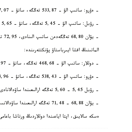
- ەۋرو: ساتىپ الۋ - 533,87 تەڭگە، ساتۋ - 537,07 تەڭگە؛
- رۋبل: ساتىپ الۋ - 5,45 تەڭگە، ساتۋ - 5,65 تەڭگە؛
- يۋان 68,80 تەڭگەدەن ساتىپ الىنادى، 72,95 تەڭگەدەن ساتىلادى.
الماتىنىڭ اقشا ايىرباستاۋ پۋنكتتەرىندە:
- دوللار: ساتىپ الۋ - 468,68 تەڭگە، ساتۋ - 470,97 تەڭگە؛
- ەۋرو: ساتىپ الۋ - 538,43 تەڭگە، ساتۋ - 543,96 تەڭگە؛
- رۋبل 5,45 - 5,60 تەڭگە ارالىعىندا ساۋدالانادى.
- يۋان 68,88 - 71,48 تەڭگە ارالىعىندا ساۋدالانىپ جاتىر.
ەسكە سالايىق، اپتا اياعىندا دوللاردىڭ ورتاشا باعامى 2,22 تەڭگەگە ءوسىپ، 469,93 تەڭگە بولد