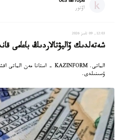
без автора
اۆتور
12:03, 09 تامىز 2026
شەتەلدىك ۆاليۋتالاردىڭ باعامى قان
الماتى. KAZINFORM - استانا مەن 
ۇسىنىلدى.