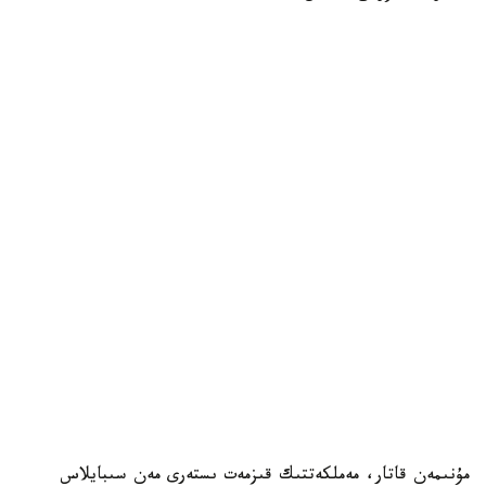
مۇنىمەن قاتار، مەملكەتتىك قىزمەت ىستەرى مەن سىبايلاس