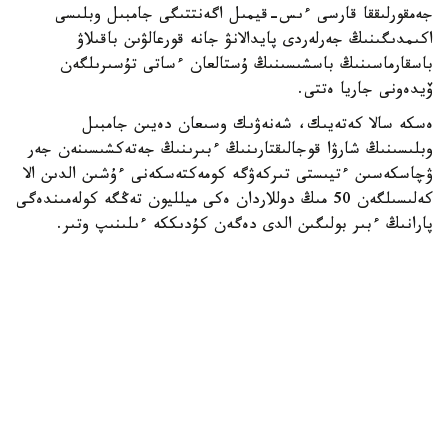
جەمقورلىققا قارسى ءىس-قيمىل اگەنتتىگى جامبىل وبلىسى
اكىمدىگىنىڭ جەرلەردى پايدالانۋ جانە قورعالۋىن باقىلاۋ
باسقارماسىنىڭ باسشىسىنىڭ ۇستالعان ءساتى تۇسىرىلگەن
ۆيدەونى جاريا ەتتى.
ەسكە سالا كەتەيىك، شەنەۋىك وسىعان دەيىن جامبىل
وبلىسىنىڭ شارۋا قوجالىقتارىنىڭ ءبىرىنىڭ جەتەكشىسىنەن جەر
ۋچاسكەسىن ءتيىستى تىركەۋگە كومەكتەسكەنى ءۇشىن الدىن الا
كەلىسىلگەن 50 مىڭ دوللاردان ەكى ميلليون تەڭگە كولەمىندەگى
پارانىڭ ءبىر بولىگىن الدى دەگەن كۇدىككە ءىلىنىپ وتىر.