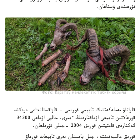
تۇرعىندى ۇستاعان.
Фото: Қаратау мемлекеттік табиғи қорығы
قاراتاۋ مەملەكەتتىك تابيعي قورىعى - قازاقستانداعى ەرەكشە
قورعالاتىن تابيعي اۋماقتاردىڭ ءبىرى. جالپى اۋماعى 34300
گەكتاردى قامتيتىن قورىق 2004 -جىلى قۇرىلعان.
قورىق مالىمەتىنشە، جىل باسىنان بەرى تابيعات قورعاۋ