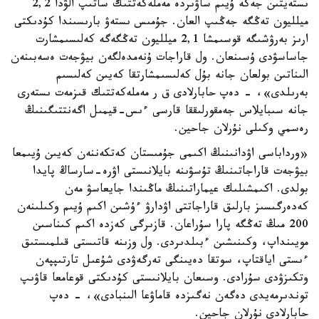
ىستەيتىن جەكە ۇيىم ساۋىردە مەملەكەتتىك ساتىپ الۋدا 2,2
ميلليون تەڭگە جەڭىپ العان. جۇمىس ىستەۋ بارىسىندا كۇدىكتى
ارىز بەرۋشىگە قوسىمشا 2,1 ميلليون تەڭگەگە كەلىسىمشارت
جاساسۋدى ۇسىنعان. ول قاراجات ۇنەمدەلگەن بيۋجەت ەسەبىنەن
الىناتىن بولعان جانە بۇل كەلىسىمشارتقا كەيىن كەلىسىم
بەرىلدى»، - دەپ حابارلادى ق ر مەملەكەتتىك قىزمەت ىستەرى
جانە سىبايلاس جەمقورلىققا قارسى ءىس-قيمىل اگەنتتىگىنىڭ
رەسمي وكىلى نۇرلان جاحين.
«ورداباسى اۋدانىنىڭ اكىمى جۇمىستان كەتكەننەن كەيىن ۇيىمعا
بيۋجەت قاراجاتىنىڭ تۇسۋىنە بايلانىستى اۋرە-سارساڭ پايدا
بولدى. اكىمشىلىك عيماراتىنىڭ ماڭىندا جايعاسۋ مەن
كەدەرگىسىز بارلىق قاراجاتتى اۋدارۋ ءۇشىن اكىم ۇيىم وكىلىنەن
200 مىڭ تەڭگە پارا سۇراعان. قازىرگى كەزدە اكىم كىناسىن
مويىنداپ، وكىنىشىن ءبىلدىردى. ول وزىنە قاتىستى قىلمىستىق
ءىستى اياقتاپ، سوتقا دەيىنگى تەرگەۋدى شۇعىل تارتىپپەن
وتكىزۋدى سۇرادى. وسىعان بايلانىستى كۇدىكتى قوعامعا قاۋىپ
توندىرمەيدى دەگەن نەگىزدە قاماۋعا الىنبادى»، - دەپ
حابارلادى نۇرلان جاحين.