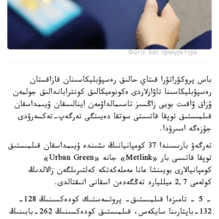
Фото: Бас прокуратура
باس پروكۋراتۋرا قىتاي حالىق رەسپۋبليكاسىنان قازاقستان
رەسپۋبليكاسىنا تاۋارلاردى ەكونوميكالىق كونتراباندالىق جولمەن
ۇزاق ۋاقىت بويى زاڭسىز تاسىمالداۋمەن اينالىسقان ۇيىمداسقان
قىلمىستىق توپقا قاتىستى سوتقا دەيىنگى تەرگەپ-تەكسەرۋدى
جۇزەگە اسىرۋدا.
تەرگەۋ بارىسىندا 37 كومپانيانىڭ ىشىندە ۇيىمداسقان قىلمىستىق
توپقا قاتىسى بار «Metlink» جانە «Urban Green»
كومپانيالارى بويىنشا عانا مەملەكەتكە كەلتىرىلگەن زالالدىڭ
كولەمى 2,7 ميلليارد تەڭگەدەن اسقانى انىقتالدى.
- 5 - تامىزدا قىلمىستىق- پروتسەستىك كودەكسىنىڭ 128-
132-باپتارىنا سايكەس، قىلمىستىق كودەكسىنىڭ 262-بابىنىڭ