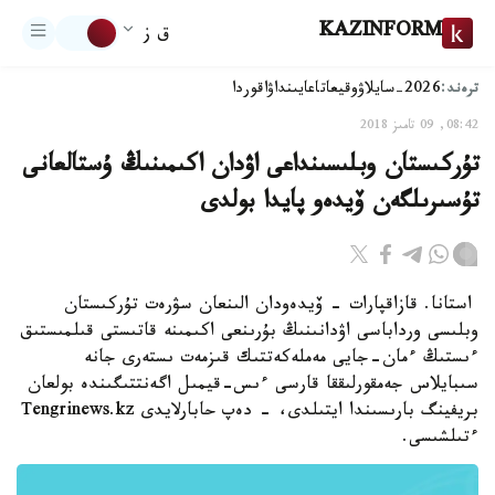
KAZINFORM
ق ز
ترەند:
2026-سايلاۋ
وقيعا
تاعايىنداۋ
اقوردا
08:42, 09 تامىز 2018
تۇركىستان وبلىسىنداعى اۋدان اكىمىنىڭ ۇستالعانى
تۇسىرىلگەن ۆيدەو پايدا بولدى
استانا. قازاقپارات - ۆيدەودان الىنعان سۋرەت تۇركىستان
وبلىسى ورداباسى اۋدانىنىڭ بۇرىنعى اكىمىنە قاتىستى قىلمىستىق
ءىستىڭ ءمان-جايى مەملەكەتتىك قىزمەت ىستەرى جانە
سىبايلاس جەمقورلىققا قارسى ءىس-قيمىل اگەنتتىگىندە بولعان
بريفينگ بارىسىندا ايتىلدى، - دەپ حابارلايدى Tengrinews.kz
ءتىلشىسى.