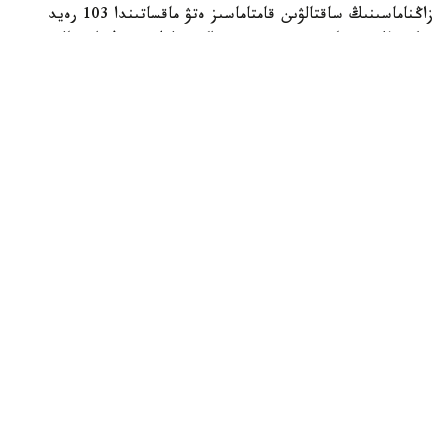
زاڭناماسىنىڭ ساقتالۋىن قامتاماسىز ەتۋ ماقساتىندا 103 رەيد
وتكىزىلگەن. ناتيجەسىندە ءبىر براكونەرلىك دەرەك انىقتالىپ،
قىلمىستىق ءىس قوزعالعان.
Фото: Видеодан алынған кадр
كەزەكتى رەيد بارىسىندا مەملەكەتتىك ينسپەكتورلار قورىق