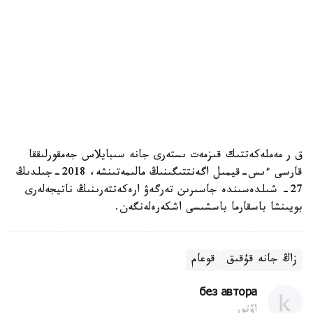
ق ر مەملەكەتتىك قىزمەت ىستەرى جانە سىبايلاس جەمقورلىققا
قارسى ءىس-قيمىل اگەنتتىگىنىڭ مالىمەتىنشە، 2018-جىلدىڭ
27- شىلدەسىندە جاسىرىن تەرگەۋ ارەكەتتەرىنىڭ ناتيجەلەرى
بويىنشا باسقارما باسشىسى اشكەرەلەنگەن.
زاڭ جانە قۇقىق
قوعام
без автора
اۆتور