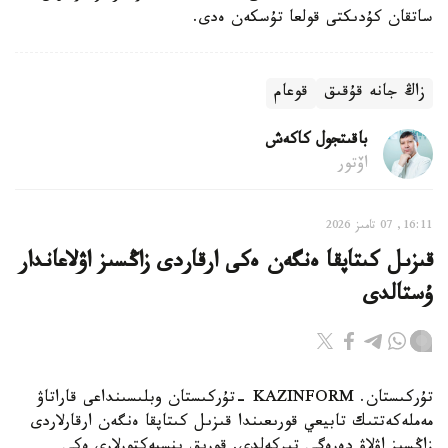
ساتقان كۇدىكتى قولعا تۇسكەن ەدى.
زاڭ جانە قۇقىق
قوعام
باقىتجول كاكەش
اۆتور
16:11, 07 تامىز 2026
قىزىل كىتاپقا ەنگەن ەكى ارقاردى زاڭسىز اۋلاعاندار
ۇستالدى
تۇركىستان. KAZINFORM -تۇركىستان وبلىسىنداعى قاراتاۋ
مەملەكەتتىك تابيعي قورىعىندا قىزىل كىتاپقا ەنگەن ارقارلاردى
زاڭسىز اۋلاۋ دەرەگى تىركەلدى. قورىق ينسپەكتورلارى ەكى