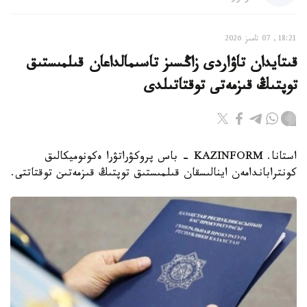
18:21, 07 تامىز 2026
قىتايدان تاۋاردى زاڭسىز تاسىمالداعان قىلمىستىق
توپتىڭ قىزمەتى توقتاتىلدى
استانا. KAZINFORM - باس پروكۋراتۋرا ەكونوميكالىق
كونتراباندامەن اينالىسقان قىلمىستىق توپتىڭ قىزمەتىن توقتاتتى.