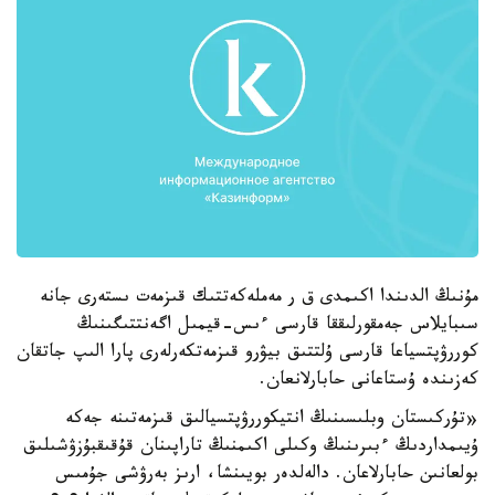
مۇنىڭ الدىندا اكىمدى ق ر مەملەكەتتىك قىزمەت ىستەرى جانە
سىبايلاس جەمقورلىققا قارسى ءىس-قيمىل اگەنتتىگىنىڭ
كوررۋپتسياعا قارسى ۇلتتىق بيۋرو قىزمەتكەرلەرى پارا الىپ جاتقان
كەزىندە ۇستاعانى حابارلانعان.
«تۇركىستان وبلىسىنىڭ انتيكوررۋپتسيالىق قىزمەتىنە جەكە
ۇيىمداردىڭ ءبىرىنىڭ وكىلى اكىمنىڭ تاراپىنان قۇقىقبۇزۋشىلىق
بولعانىن حابارلاعان. دالەلدەر بويىنشا، ارىز بەرۋشى جۇمىس