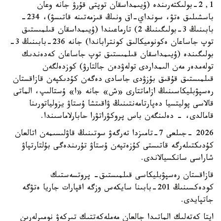
1, 2-بولىكتەرىندە (ۇيىمداسقان توپتى قۇرۋ جانە وعان
باسشىلىق ەتۋ، سونداي-اق ونىڭ قىزمەتىنە قاتىسۋ)، 234-
بابىنىڭ 3-بولىگىنىڭ 2) تارماعىندا (ۇيىمداسقان قىلمىستىق
توپ جاساعان ەكونوميكالىق كونتراباندا) جانە 236-بابىنىڭ 3-
بولىگىندە (ۇيىمداسقان قىلمىستىق توپ جاساعان كەدەندىك
تولەمدەر مەن الىمداردى تولەۋدەن جالتارۋ) كوزدەلگەن
قىلمىستىق قۇقىق بۇزۋدى جاسادى دەگەن كۇدىكپەن قازاقستان
رەسپۋبليكاسىنىڭ ازاماتتارى «ش» جانە «ا» ۇستالىپ، الماتى
قالاسى پوليتسيا دەپارتامەنتىنىڭ ۋاقىتشا ۇستاۋ يزولياتورىنا
قامالدى، - دەلىنگەن باس پروكۋراتۋرا حابارلاماسىندا.
2026 -جىلعى 7-تامىزدا تەرگەۋ سوتىنىڭ قاۋلىسىمەن اتالعان
كۇدىكتىلەرگە قاتىستى كۇزەتپەن ۇستاۋ تۇرىندەگى بۇلتارتپاۋ
شاراسى سانكسيالاندى.
قازاقستان رەسپۋبليكاسى قىلمىستىق- پروتسەستىك
كودەكسىنىڭ 201-بابىنا سايكەس وزگە اقپارات جاريا ەتۋگە
جاتپايدى.
ايتا كەتەلىك الماتىدا جالعان مەملەكەتتىك تىركەۋ نومىرلەرىن