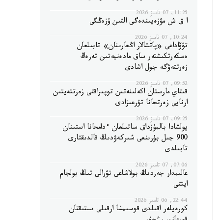
11:25, 07 تامىز 2026
ا ق ش مۋزەيىندەگى التىن ۇزەڭگى
10:24, 07 تامىز 2026
تۋۆاداعى «پاتشالار اڭعارىنان» تابىلعان
ەسكەرتكىشتەر ساق مادەنيەتىن تەرەڭ
زەرتتەۋگە جول اشادى
09:52, 07 تامىز 2026
قىتاي مارستان اكەلىنەتىن توپىراقتى زەرتتەيتىن
ارنايى زەرتحانا تۇرعىزادى
09:25, 07 تامىز 2026
پولشادا بالمۇزداق ساتىلعان ءدامحانا استىنان
900 جىل بۇرىنعى شىركەۋدىڭ قالدىقتارى
تابىلدى
07:06, 07 تامىز 2026
عالىمدار جەردىڭ بولاشاعى تۋرالى تىڭ بولجام
ايتتى
22:44, 06 تامىز 2026
كورەيلەر اقىلدى قوسىمشا ارقىلى ىستىقتان