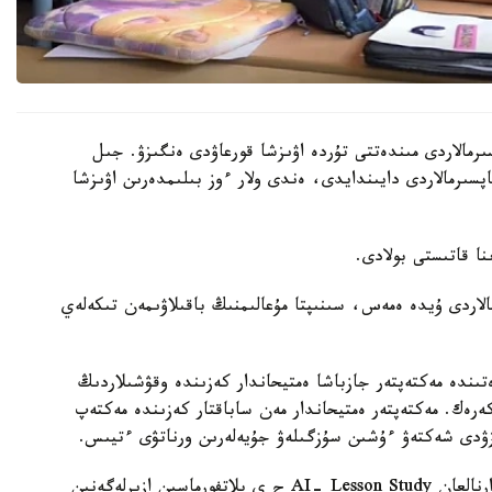
رمالاردى مىندەتتى تۇردە اۋىزشا قورعاۋدى ەنگىزۋ. جىل
ىنداي تاپسىرمالاردى دايىندايدى، ەندى ولار ءوز بىلىمدەرىن اۋىزشا
الاردى ۇيدە ەمەس، سىنىپتا مۇعالىمنىڭ باقىلاۋىمەن تىكەلەي
ىندە مەكتەپتەر جازباشا ەمتيحاندار كەزىندە وقۋشىلاردىڭ
 كەرەك. مەكتەپتەر ەمتيحاندار مەن ساباقتار كەزىندە مەكتەپ
زۋدى شەكتەۋ ءۇشىن سۇزگىلەۋ جۇيەلەرىن ورناتۋى ءتيىس.
وسىعان دەيىن QyzPU ستۋدەنتتەرى پەداگوگتەرگە ارنالعان AI- Lesson Study ج ي پلاتفورماسىن ازىرلەگەنىن