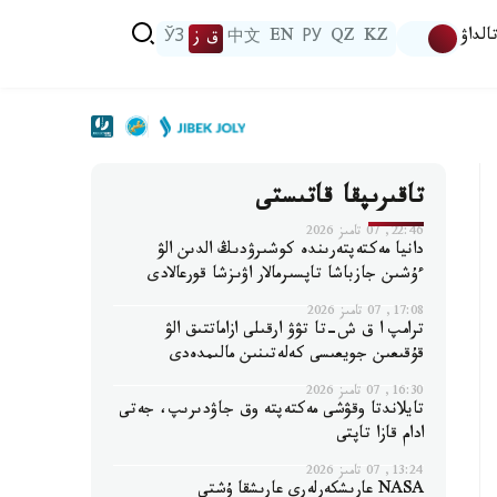
الداۋ
KZ
QZ
РУ
EN
中文
ق ز
ЎЗ
تاقىرىپقا قاتىستى
22:46, 07 تامىز 2026
دانيا مەكتەپتەرىندە كوشىرۋدىڭ الدىن الۋ
ءۇشىن جازباشا تاپسىرمالار اۋىزشا قورعالادى
17:08, 07 تامىز 2026
ترامپ ا ق ش-تا تۋۋ ارقىلى ازاماتتىق الۋ
قۇقىعىن جويعىسى كەلەتىنىن مالىمدەدى
16:30, 07 تامىز 2026
تايلاندتا وقۋشى مەكتەپتە وق جاۋدىرىپ، جەتى
ادام قازا تاپتى
13:24, 07 تامىز 2026
NASA عارىشكەرلەرى عارىشقا ۇشتى