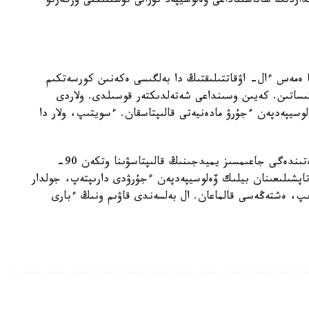
داردىڭ ساناسىناداعى ۆەلوسيپەد تۋرالى تۇسىنىكتى وزگەرتۋ
 ەمەس ءال- اۋقاتتىلىقتىڭ دا بەلگىسى ەكەنىن كورسەتكىم
اتىساتىن. كەيىن وسىنداعى شەتەلدىكتەر قوسىلدى. ولاردى
سيپەدپەن ءجۇرۋ مادەنيەتى قالىپتاسقان. ءسويتىپ، ولار دا
ال بۇل ەلدە ۆەلوسيپەدتىڭ جوقشىلىقتىڭ بەلگىسى رەتىندەگى جاعىمسىز يميدجىنىڭ قالىپتاسۋىنا وتكەن 90-
اپشىلىعىنان بيلىك ۆەلوسيپەدپەن ءجۇرۋدى دارىپتەپ، جولدار
وزىپ، ەشتەڭەسى قالماعان. ال بەلسەندى قاۋىم ونىڭ ءبارى