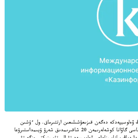
ۆەلوسيپەدكە دەگەن قىزىعۋشىلىعىن ارتتىرماق. ول ءۇشىن
قوس دوڭگەلەكتى كولىكپەن ايىنا ءبىر رەت ەل استاناسى گاۆانا كوشەلەرىمەن 20 شاقىرىمدىق شەرۋ ۇيىمداستىرۋعا