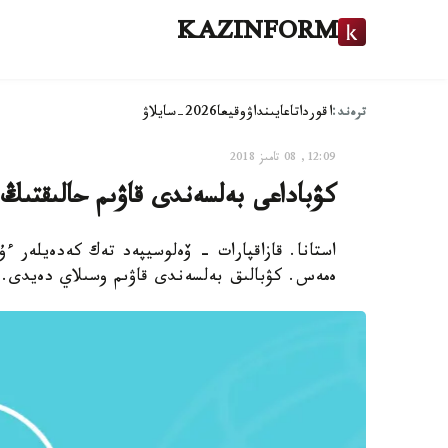
KAZINFORM
ترەند:
اقوردا
تاعايىنداۋ
وقيعا
2026-سايلاۋ
12:09, 08 تامىز 2018
كۋباداعى بەلسەندى قاۋىم حالىقتىڭ 
استانا. قازاقپارات - ۆەلوسيپەد تەك كەدەيلەر ء
ەمەس. كۋبالىق بەلسەندى قاۋىم وسىلاي دەيدى.