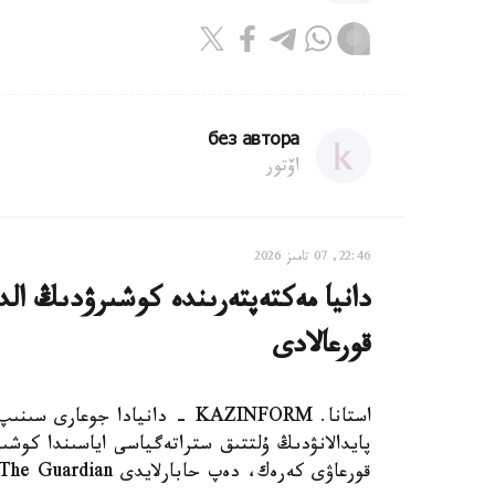
без автора
اۆتور
22:46, 07 تامىز 2026
دانيا مەكتەپتەرىندە كوشىرۋدىڭ الدى
قورعالادى
استانا. KAZINFORM - دانيادا 
پايدالانۋدىڭ ۇلتتىق ستراتەگياسى اياسىندا كوشىر
قورعاۋى كەرەك، دەپ حابارلايدى The Guardian.