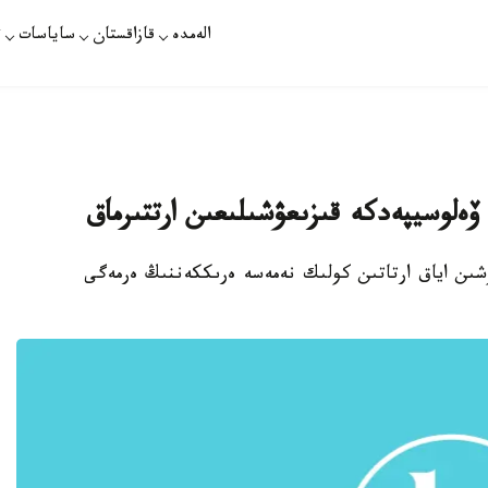
الەمدە
قازاقستان
ساياسات
ت
ۆەلوسيپەدكە قىزىعۋشىلىعىن ارتتىرماق
ۇشىن اياق ارتاتىن كولىك نەمەسە ەرىككەننىڭ ەرمەگى