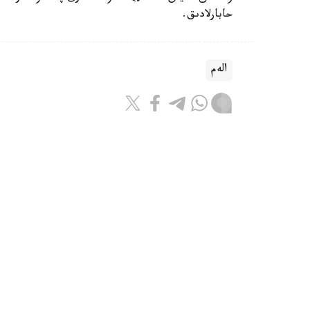
حابارلادىق.
الەم
باقىتجول كاكەش
اۆتور
17:08, 07 تامىز 2026
ترامپ ا ق ش-تا تۋۋ ارقىلى ازاماتت
مالىمدەدى