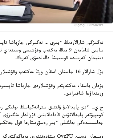
Фото: Euronews
نەگىزگى شارالاردىڭ ءبىرى - نەگىزگى جازباشا تاپسى
سايىن شامامەن 9 مىڭ مەكتەپ وقۋشىسى وس
ەمتيحان كەزىندە قوسىمشا دالەلدەۋى كەرەك.
بۇل شارالار 16 جاستان اسقان ورتا مەكتەپ وقۋشىلارىنا قاتىستى بولادى.
بۇدان باسقا، مەكتەپتەر وقۋشىلاردى جازباشا تاپسىرم
ورىنداۋعا شاقىرادى.
ج ي- ءدى پايدالانۋ ۇلتتىق ستراتەگيانىڭ بولىگى رەت
كومپيۋتەر پايدالانۋىن قاداعالايتىن قۇرالدار ەنگىزۋى
جەلىسىندەگى بەلگىلى ءبىر رەسۋرستارعا قول جەتكى