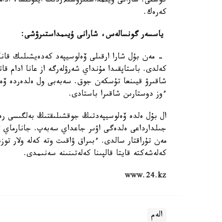
كوشتى. شارانى ۇيىمداستىرۋشىلاردىڭ ايتۋىنشا، ادام
كەرەك.
ياسسەر گونسالەس، شارانى ۇيىمداستىرۋشى:
- مەن بۇل شارا ارقىلى ۆەلوسيپەد كەدەيشىلىك قانا
كەلدى. باستاپقىدا مۇنداي شەرۋلەرگە از عانا ادام ق
شاقىرۋ قيىنعا تۇسكەن جوق. سەبەبى ول ەلدەردە ۆەلو
ءوز دوستارىن شاقىرا باستادى.
جىلدارداعى ەلدەگى اۋىر جاعداي سەبەپ. جانارماي ت
مەن تۇراقتار سالدى. ءبىراق ۋاقىت وتە كەلە ولار ت
كەلەشەكتە قايتا قالپىنا كەلەتىنىنە سەنىمدى.
www.24.kz
الەم