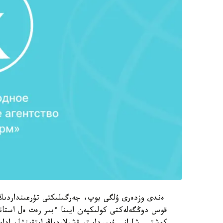
ەندى وزدەرى ۇلگى بوپ، جەرگىلىكتى تۇرعىنداردىڭ 