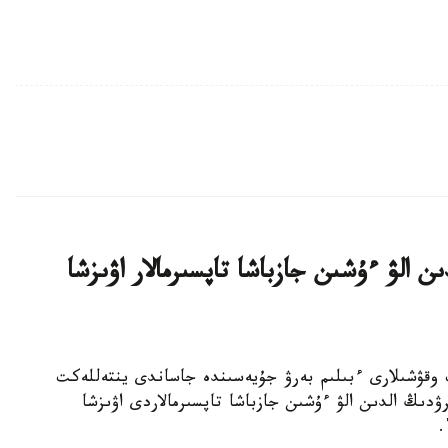
ن الۋ ءۇشىن جازباشا تاپسىرمالار اۋىزشا
جوعارى سىنىپ وقۋشىلارى ءبىلىم بەرۋ جۇيەسىندە جاساندى ينتەللەكت
ۋدىڭ الدىن الۋ ءۇشىن جازباشا تاپسىرمالاردى اۋىزشا