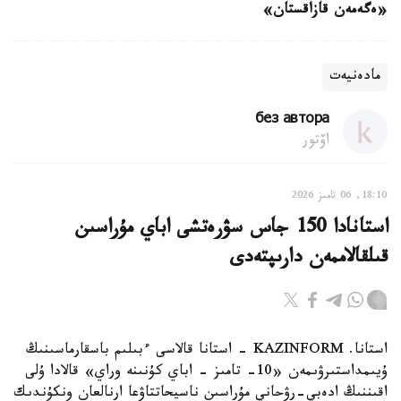
«ەگەمەن قازاقستان»
مادەنيەت
без автора
اۆتور
18:10, 06 تامىز 2026
استانادا 150 جاس سۋرەتشى اباي مۇراسىن
قىلقالاممەن دارىپتەدى
استانا. KAZINFORM - استانا قالاسى ءبىلىم باسقارماسىنىڭ
ۇيىمداستىرۋىمەن «10- تامىز - اباي كۇنىنە وراي» قالادا ۇلى
اقىننىڭ ادەبي-رۋحاني مۇراسىن ناسيحاتتاۋعا ارنالعان ونكۇندىك