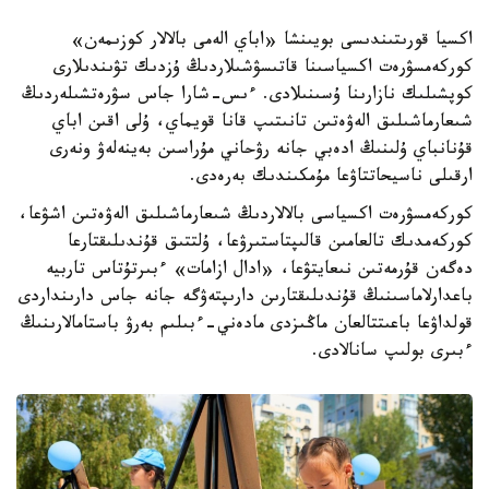
اكسيا قورىتىندىسى بويىنشا «اباي الەمى بالالار كوزىمەن»
كوركەمسۋرەت اكسياسىنا قاتىسۋشىلاردىڭ ۇزدىك تۋىندىلارى
كوپشىلىك نازارىنا ۇسىنىلادى. ءىس-شارا جاس سۋرەتشىلەردىڭ
شىعارماشىلىق الەۋەتىن تانىتىپ قانا قويماي، ۇلى اقىن اباي
قۇنانباي ۇلىنىڭ ادەبي جانە رۋحاني مۇراسىن بەينەلەۋ ونەرى
ارقىلى ناسيحاتتاۋعا مۇمكىندىك بەرەدى.
كوركەمسۋرەت اكسياسى بالالاردىڭ شىعارماشىلىق الەۋەتىن اشۋعا،
كوركەمدىك تالعامىن قالىپتاستىرۋعا، ۇلتتىق قۇندىلىقتارعا
دەگەن قۇرمەتىن نىعايتۋعا، «ادال ازامات» ءبىرتۇتاس تاربيە
باعدارلاماسىنىڭ قۇندىلىقتارىن دارىپتەۋگە جانە جاس دارىنداردى
قولداۋعا باعىتتالعان ماڭىزدى مادەني-ءبىلىم بەرۋ باستامالارىنىڭ
ءبىرى بولىپ سانالادى.