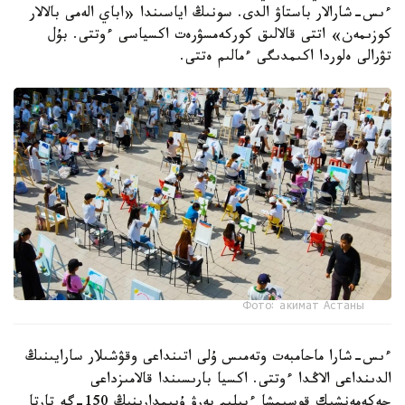
ءىس-شارالار باستاۋ الدى. سونىڭ اياسىندا «اباي الەمى بالالار
كوزىمەن» اتتى قالالىق كوركەمسۋرەت اكسياسى ءوتتى. بۇل
تۋرالى ەلوردا اكىمدىگى ءمالىم ەتتى.
Фото: акимат Астаны
ءىس-شارا ماحامبەت وتەمىس ۇلى اتىنداعى وقۋشىلار سارايىنىڭ
الدىنداعى الاڭدا ءوتتى. اكسيا بارىسىندا قالامىزداعى
جەكەمەنشىك قوسىمشا ءبىلىم بەرۋ ۇيىمدارىنىڭ 150-گە تارتا