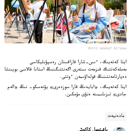
Фото: акимат Астаны
ايتا كەتەيىك، ءىس-شارا قازاقستان رەسپۋبليكاسى
مەملەكەتتىك قىزمەت ىستەرى اگەنتتىگىنىڭ استانا قالاسى بويىنشا
دەپارتامەنتىنىڭ قولداۋىمەن ءوتتى.
ايتا كەتەيىك، «ابايدىڭ قارا سوزدەرى» يۋنەسكو- نىڭ «الەم
جادى» تىزىلىمىنە ەنۋى مۇمكىن.
مادەنيەت
باقىتجول كاكەش