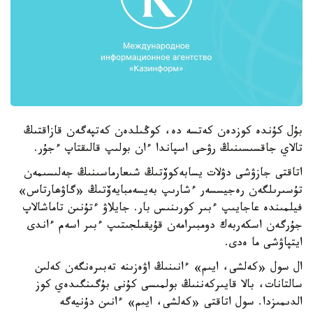
بۇل كۇندە كوزدەن كەتسە دە، كوڭىلدەن كەتپەگەن قازاقتىڭ
تالاي جاقسىسىنىڭ رۋحى اسپاندا ءان بولىپ قالىقتاپ ءجۇر.
اتاقتى جازۋشى دۋلات يسابەكوۆتىڭ شىعارماسىنىڭ جەلىسىمەن
تۇسىرىلگەن رەجيسسەر ءشارىپ بەيسەمبايەۆتىڭ «گاۋھارتاس»
فيلمىندە عاجايىپ ءبىر كورىنىس بار. جايلاۋ ءتۇنىن تاماشالاپ
جۇرگەن اسكەربەك دومبىرامەن قۇيقىلجىتىپ ءبىر اسەم ءاندى
ايتپاۋشى ما ەدى.
ال سول «كەلشى، ايىم» ءانىنىڭ اۋەزىنە تەبىرەنگەن كەلىن
سالتانات، بالا قايىركەننىڭ بولمىسى كۇنى بۇگىنگىدەي كوز
الدىمىزدا. سول اتاقتى «كەلشى، ايىم» ءانىن دۇنيەگە