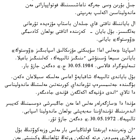
جىل بۇرىن وسى جەرگە ناعاشىسىنىڭ فوتواپپاراتى مەن
ماندوليناسىن اكەلىپ بەرىپتى.
ال باياننىڭ ناقتى قاي جىلدان باستاپ مۋزەيدە تۇرعانى
بەلگىسىز. بۇل بايان - كەزىندە اتاقتى بولعان كادىمگى
«ۆوستوك» بايانى.
اسپاپتا «مەلس اعا! سۇيىكتى مۋزىكالىق اسپابىڭىز «ۆوستوك»
بايانىن سىيعا ۇسىنۋشى ءىنىڭىز تالىپبەك، كەلىنىڭىز باعيلا.
تسەلينوگراد قالاسى. 30.05.1984 ج.» دەگەن جازۋ بار.
بۇل باياندى تالىپبەك شاقبايەۆ اعاسى مەلسكە سىيلاعان ەكەن.
بۇگىندە جەتىمسىرەپ تۇرعانداي كورىنەتىن مەلستىڭ ماندوليناسى
دا تالاي ءاندى دۇنيەگە اكەلگەن قۇندى جادىگەر.
مۇندا دا «سازگەرلەر مەلس اعا مەن جاڭبىرشى دوسىمنىڭ كەيبىر
اندەرىنىڭ تۋىنداۋىنا سەبەپشى بولعان ماندولينا اسپابى.
تالىپبەك. 30.05.1972.» دەگەن جازۋ تۇر.
ءان ونەرىندە ايرىقشا قولتاڭباسى بار مەلس وزبەكوۆتىڭ بۇل
مۇرالارى ومىردەن ەرتە كەتكەن ورتەڭ تۇلعانىڭ وكىنىشى مەن