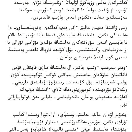
كەلتىرگەن مەلس وزبەكوۆ اۋليەاتا ءوڭىرىنىڭ قۇلان جەرىندە
تۋىپ، از ۋاقىت بولسا دا الماتىدا ءومىر ءسۇرىپ، سوڭىنا
سەزىمىڭدى سەلت ەتكىزەر اندەر جازىپ قالدىردى.
وسى ۋاقىتقا دەيىن حالىق ءانى دەپ كەلگەن «توبىلعىساي» دا
مەلستىكى ەكەن. قامشىنىڭ سابىنداي قىسقا عانا عۇمىرىندا عالام
عاجايىبىن انمەن سۋرەتتەگەن مەلستىڭ مۇڭدى مۋزاسى تۋرالى دا
از جازىلمادى. وكىنىشتىسى، بۇل كۇندە تارپاڭ تاعدىر يەسىنىڭ
ەسىمى كوپ ايتىلا بەرمەيتىن بولعان.
ءومىر سىرعىپ ءوتىپ جاتىر. ال مەلستىڭ سازى قايتقان قۇس
قاناتىنان ساۋلاعان ساعىنىش سياقتى كوڭىل تۇكپىرىندە كۇي
بولىپ شەرتىلۋدە. بۇل كۇندە ت. رىسقۇلوۆ اۋداندىق تاريحي-
ولكەتانۋ مۋزەيىندە كومپوزيتوردىڭ تالاي ءانىنىڭ دۇنيەگە
كەلۋىنە سەبەپشى بولعان ماندوليناسى، بايانى مەن فوتواپپاراتى
تۇر.
ايتەۋىر اۋدان حالقى مەلستى ۇمىتپاي، ارا-تۇرا وسىندا كەلىپ
تۇرادى ەكەن. مۋزەي مەڭگەرۋشىسى ەسنازار قۇرىمبايەۆتىڭ
ايتۋىنشا، مەلستىڭ جيەن ءىنىسى تالىپبەك شاقبايەۆ بەس-التى