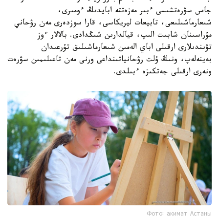
جاس سۋرەتشىسى ءبىر مەزەتتە ابايدىڭ ءومىرى،
شىعارماشىلىعى، تابيعات ليريكاسى، قارا سوزدەرى مەن رۋحاني
مۇراسىنان شابىت الىپ، قيالدارىن شىڭدادى. بالالار ءوز
تۋىندىلارى ارقىلى اباي الەمىن شىعارماشىلىق تۇرعىدان
بەينەلەپ، ونىڭ ۇلت رۋحانياتىنداعى ورنى مەن تاعىلىمىن سۋرەت
ونەرى ارقىلى جەتكىزە ءبىلدى.
Фото: акимат Астаны