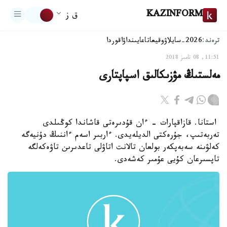
KAZINFORM
ق ز
ترەند:
2026-سايلاۋ
وقيعا
تاعايىنداۋ
اقوردا
11:51, 08 تامىز 2018
مەلستىڭ مۋزىكالىق اسپاپتارى
استانا. قازاقپارات - ءان قۇدىرەتى قاشاندا كوڭىلدى
تەربەتىپ، جۇرەكتى الديلەيدى. ءاربىر اسەم ءاننىڭ دۇنيەگە
كەلۋىنە سەبەپكەر بولعان تالانت اتاۋلى تاعدىرىن تاۋەكەلگە
تاپسىرعان كۇيى عۇمىر كەشەدى.