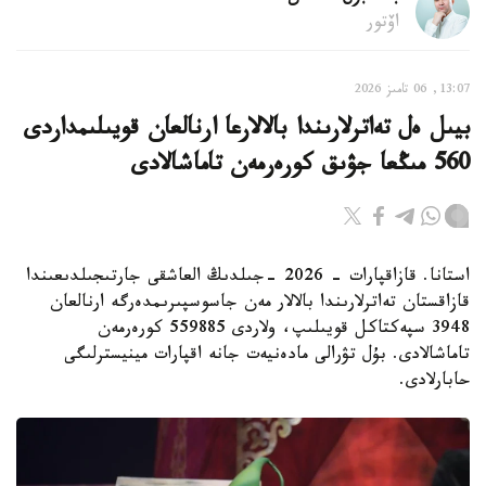
اۆتور
13:07, 06 تامىز 2026
بيىل ەل تەاترلارىندا بالالارعا ارنالعان قويىلىمداردى
560 مىڭعا جۋىق كورەرمەن تاماشالادى
استانا. قازاقپارات - 2026 -جىلدىڭ العاشقى جارتىجىلدىعىندا
قازاقستان تەاترلارىندا بالالار مەن جاسوسپىرىمدەرگە ارنالعان
3948 سپەكتاكل قويىلىپ، ولاردى 559885 كورەرمەن
تاماشالادى. بۇل تۋرالى مادەنيەت جانە اقپارات مينيسترلىگى
حابارلادى.