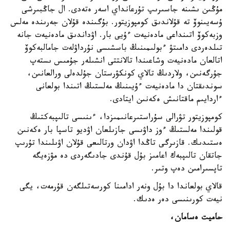
مۇڭىن ىشىنە جاسىرىپ تۇرعانداي اسەر ەتەدى. ال جاڭبىرشى
ۇسەيىنوۆ تە قۇلاندىق كومپوزيتور. بۇگىندە قۇلان جەرىندە مەلس
وزبەكوۆ اتىنداعى مادەنيەت ءۇيى بار. اۋداندىق مادەنيەت جانە
تىلدەردى دامىتۋ ءبولىمىنىڭ باسشىسى نۇرداۋلەت جامالبەكوۆ
اتالعان مادەنيەت وشاعىندا تالانتتى انشىلەر جۇمىس ىستەپ
جۇرگەنىن، ولاردىڭ تالاي كونكۋرستان جۇلدەلى ورالعانىن،
سوندىقتان دا مادەنيەت ءۇيىنىڭ مەلستىڭ اتىندا بولعانى
ءاردايىم ماقتانىش ەكەنىن ايتادى.
كومپوزيتور تۋرالى سۇراستىرعانىمىزدا، ءىنىسى تالىپبەكتىڭ
قولىندا مەلستىڭ ءوز داۋىسى جازىلعان اۋديو تاسپا بار ەكەنىن
ەستىدىك. قازىرگى تاڭدا اۋدان ورتالىعى قۇلان اۋىلىندا تۇرىپ
جاتقان تالىپبەك اعامىز بۇل قۇندى جادىگەردى دە مۋزەيگە
تاپسىرامىن دەپ وتىر.
قالاي بولعاندا دا بۇل ونەر ادامىنا كورسەتىلگەن قۇرمەت، يگى
نيەت كورىنىسى دەر ەدىك.
حاميت ەسامان،