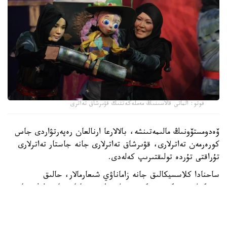
فوتو: الماتى قالاسىنىڭ مەملەكەتتىك قۋىرشاق تەاترى
ۆەدومستۆونىڭ مالىمەتىنشە، بالالارعا ارنالعان رەپەرتۋاردى جاس
كورەرمەن تەاترلارى، قۋىرشاق تەاترلارى جانە جاستار تەاترلارى
تۇراقتى تۇردە تولىقتىرىپ كەلەدى.
ساحنادا كلاسسيكالىق جانە زاماناۋي شىعارمالار، حالىق
ەرتەگىلەرى نەگىزىندەگى قويىلىمدارمەن قاتار، تاربيەلىك جانە
تانىمدىق مازمۇنداعى سپەكتاكلدەر ۇسىنىلادى.
«جاس كورەرمەن تەاترلارى بالالارمەن قاتار جاسوسپىرىمدەرگە دە