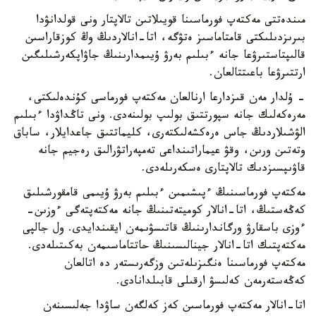
مىندەتتى مەكتەپ فورماسىنا قويىلاتىن تالاپتار ونى قولدانۋدا
بىرىزدىلىكتى قامتاماسىز ەتۋگە، اتا-انالاردىڭ وڭ كوزقاراسىن
قالىپتاستىرۋعا جانە ءبىلىم بەرۋ ۇيىمدارىنىڭ جاۋاپكەرشىلىگىن
ارتتىرۋعا باعىتتالعان.
- ۇلدار مەن قىزدارعا ارنالعان مەكتەپ فورماسى كۇندەلىكتى،
مەرەكەلىك جانە سپورتتىق بولىپ بولىنەدى. ونى تاڭداۋدا ءبىلىم
الۋشىلاردىڭ جاس ەرەكشەلىكتەرى، كليماتتىق جاعدايلار، ساباق
وتەتىن ورىن، وقۋ عيماراتىنداعى تەمپەراتۋرالىق رەجيم جانە
قاۋىپسىزدىك تالاپتارى ەسكەرىلەدى.
مەكتەپ فورماسىنىڭ ءپىشىمىن ءبىلىم بەرۋ ۇيىمى قامقورشىلىق
كەڭەستىڭ، اتا-انالار كوميتەتىنىڭ جانە مەكتەپتەگى ءوزىن-
ءوزى باسقارۋ ورگاندارىنىڭ قاتىسۋىمەن ايقىندايدى. ول جالپى
مەكتەپتىك اتا-انالار جينالىسىنىڭ حاتتاماسىمەن بەكىتىلەدى.
مەكتەپ فورماسىنا ەنگىزىلەتىن وزگەرىستەر دە اتالعان
كەڭەستەرمەن كەلىسۋ ارقىلى قابىلدانادى.
اتا-انالار مەكتەپ فورماسىن كەز كەلگەن ساۋدا جەلىسىنەن