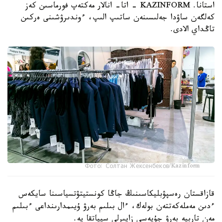
استانا. KAZINFORM - اتا- انالار مەكتەپ فورماسىن كەز
كەلگەن ساۋدا جەلىسىنەن ساتىپ الىپ، ءوندىرۋشىنى ەركىن
تاڭداي الادى.
Фото: Солтан Жексенбеков/Kazinform
قازاقستان رەسپۋبليكاسىنىڭ جاڭا كونستيتۋتسياسىنا سايكەس
ءدىن مەملەكەتتەن بولەك، ءال بىلىم بەرۋ ۇيىمدارىنداعى ءبىلىم
مەن تاربيە بەرۋ جۇيەسى زايىرلى سيپاتقا يە.