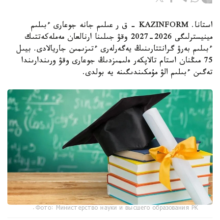
استانا. KAZINFORM - ق ر عىلىم جانە جوعارى ءبىلىم
مينيسترلىگى 2026-2027 وقۋ جىلىنا ارنالعان مەملەكەتتىك
ءبىلىم بەرۋ گرانتتارىنىڭ يەگەرلەرى ءتىزىمىن جاريالادى. بيىل
75 مىڭنان استام تالاپكەر ەلىمىزدىڭ جوعارى وقۋ ورىندارىندا
تەگىن ءبىلىم الۋ مۇمكىندىگىنە يە بولدى.
Фото: Министерство науки и высшего образования РК.