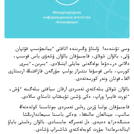
وسى تۋىندىدا ۇلىتاۋ وڭىرىندە اتاقتى ءيمانجۇسىپ قۇتپان
ۇلى، بالۋان شولاق، قاجىمۇقان بالۋان ۇشەۋى باس قوسىپ،
دالانى در-دۋعا بولەگەنى جايلى ايتىلادى. ءبىرىن-ءبىرى
كورىپ، باس قوسۋعا ىنتىزار بولىپ جۇرگەن قازاقتىڭ ارىستارى
القا-قوتان ونەر كورسەتەدى.
بالۋان شولاق بىلەكتەي تەمىردى ارقان سياقتى بىلەگىنە ءۇش-
ءتورت قايىرا وراپ، ەكى ۇشىن تۇيىقتاپ تاستاي سالادى.
قاجىمۇقان بولسا ۇزىن رەلس تەمىردى جوتاسىنا كولدەنەڭ
سالىپ، جينالعان حالىققا، «ەكى باسىنا سىيعاندارىڭشا
مىنىڭدەر!» دەيدى. ەل تەمىرگە جابىسادى. بالۋان رەلستى باياۋ
اينالدىرعاندا جۇرت كوبەلەكتەي شاشىراپ ۇشادى.