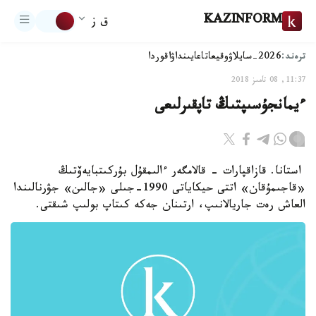
KAZINFORM
ق ز
ترەند:
2026-سايلاۋ
وقيعا
تاعايىنداۋ
اقوردا
11:37, 08 تامىز 2018
ءيمانجۇسىپتىڭ تاپقىرلىعى
استانا. قازاقپارات - قالامگەر ءالىمقۇل بۇركىتبايەۆتىڭ
«قاجىمۇقان» اتتى حيكاياتى 1990-جىلى «جالىن» جۋرنالىندا
العاش رەت جاريالانىپ، ارتىنان جەكە كىتاپ بولىپ شىقتى.