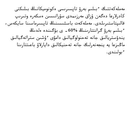
مەملەكەتتىك ءبىلىم بەرۋ تاپسىرىسى ەكونوميكانىڭ بىلىكتى
كادرلارعا دەگەن ۇزاق مەرزىمدى سۇرانىسىن ەسكەرە وتىرىپ
قالىپتاستىرىلدى. مەملەكەت باسشىسىنىڭ تاپسىرماسىنا سايكەس،
ءبىلىم بەرۋ گرانتتارىنىڭ %60- ى بۇگىندە ەلدىڭ
يندۋستريالىق جانە تەحنولوگيالىق دامۋى ءۇشىن ستراتەگيالىق
ماڭىزعا يە ينجەنەرلىك جانە تەحنيكالىق دايارلاۋ باعىتتارىنا
ءبولىندى.
وڭىرلەردى بىلىكتى ماماندارمەن قامتاماسىز ەتۋ ماسەلەسىنە دە
ەرەكشە كوڭىل ءبولىندى. «سەرپىن» جوباسى اياسىندا ەكى
مىڭنان استام گرانت يەگەرى سولتۇستىك، شىعىس جانە ورتالىق
قازاقستانداعى جەتەكشى جوعارى وقۋ ورىندارىندا ءبىلىم الادى.
- ءبىلىم بەرۋ گرانتى - بۇل تەك جوعارى ءبىلىمدى تەگىن الۋ
مۇمكىندىگى عانا ەمەس. بۇل - مەملەكەتتىڭ ەلدىڭ بولاشاعىنا
جانە ءاربىر دارىندى جاسقا سالعان ينۆەستيتسياسى. بيىل 75
مىڭنان استام تالاپكەر مەملەكەتتىك گرانت يەگەرى اتاندى.
سونىمەن قاتار گرانتتار كونكۋرسىن وتكىزۋ قاعيدالارى