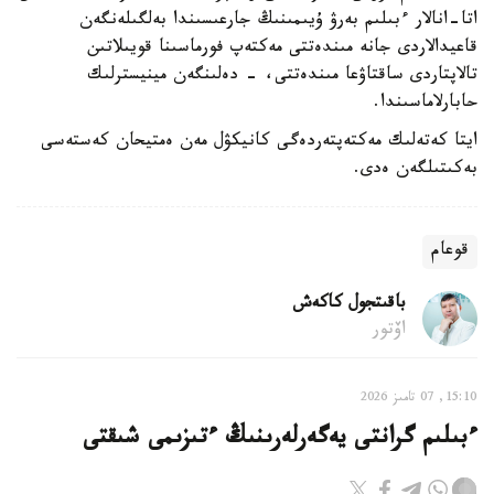
اتا-انالار ءبىلىم بەرۋ ۇيىمىنىڭ جارعىسىندا بەلگىلەنگەن
قاعيدالاردى جانە مىندەتتى مەكتەپ فورماسىنا قويىلاتىن
تالاپتاردى ساقتاۋعا مىندەتتى، - دەلىنگەن مينيسترلىك
حابارلاماسىندا.
ايتا كەتەلىك مەكتەپتەردەگى كانيكۋل مەن ەمتيحان كەستەسى
بەكىتىلگەن ەدى.
قوعام
باقىتجول كاكەش
اۆتور
15:10, 07 تامىز 2026
ءبىلىم گرانتى يەگەرلەرىنىڭ ءتىزىمى شىقتى