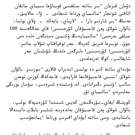
دۋمان قىزعان ءبىر ساتتە جىلقىسى قويناۋعا سىيماي جاتقان
اتاقتى شونجار ءسالىمباي ورتاعا شىعادى. - ۋا، حالايىق،
مەنىڭ ءبىر شارتىم بار! - ءلاپباي، بايەكە. - ولاي بولسا،
بالۋان شولاق پەن قاجىمۇقان كۇرەسسىن! قاي جەڭگەنىنە 100
جىلقى بەرەمىن! ءسالىمبايدىڭ ۇكىمىن ەستىگەن ەلدە ەس
جوق. توبىرعا قىزىق كەرەك. جەر توقپاقتاپ شۋلاپ جاتىر.
كۇرەسسىن! كۇرەسسىن! ەلىرگەن ەلدىڭ شۋىلىنان جەر
شايقالىپ، كوك تەربەلەدى.
مۇنداي ساتتە كىم دە بولسىن ابدىراپ قالارى ءسوزسىز. بالۋان
شولاق ءىنىسى قاجىمۇقانعا قارايدى، قاجەكەڭ كوزىن تومەن
سالىپ ءۇنسىز ىڭىرانادى. ات ۇستىندە شىرەنىپ، سۋسار بورىگى
جەلبىرەپ ءسالىمباي تۇر.
كوپتىڭ ايقاي-سۇرەڭىنەن كەيىن شىنىندا كۇرەسپەك بولىپ،
بالۋان شولاق پەن قاجىمۇقان بەلدەرىنە شىلبىر بايلاپ دايىندالا
باستايدى. وسى ساتتە ايۋداي اقىرىپ ورتاعا ءيمانجۇسىپ
شىعادى.