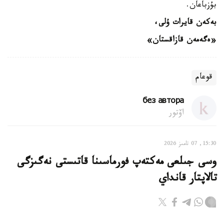
بۇزباعان.
بەكەن قايرات ۇلى،
«ەگەمەن قازاقستان»
قوعام
без автора
اۆتور
15:30, 07 تامىز 2026
وسى جىلعى مەكتەپ فورماسىنا قاتىستى نەگىزگى
تالاپتار قانداي