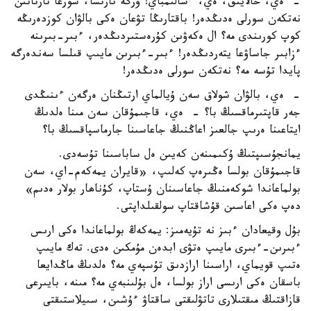
- ەي، حالايىق، ەي، ءسالىمباي! ورگە تارتسا، سورعا تارتاتىن
نەتكەن سورلى ەدىڭدەر! باقتارىڭا تۋعان ەكى بالۋان كوزدەرىڭە
كوپ كورىندى مە؟ ال ەكەۋىن كۇرەستىردىڭدەر، ءبىر-بىرىنە
ءزابىر جاساۋعا يتەردىڭدەر! ءبىر-ءبىرىن مايىپ قىلسا سەندەرگە
پايدا تۇسە مە؟ نەتكەن سورلى ەدىڭدەر!
- ەي، بالۋان شولاق سەن ۇيالماي ارتىڭنان ەرگەن ءىنىڭدى
جەر قاپتىرماقسىڭ با؟ - ەي، قاجىمۇقان سەن مىنا ەلدىڭ
ايتاعىنا ەرىپ جالعىز اعاڭنىڭ جاعاسىنا جارماسپاقسىڭ با؟
يمانجۇسىپتىڭ ۇكىمىنەن كەيىن ەل ساباسىنا تۇسەدى.
قاجىمۇقان بولسا ەڭىرەپ كەلىپ، «قايران يمەكەم-اي، سەن
بولماعاندا شوكەمنىڭ جاعاسىنان ۇستاپ، كۇناھار بولار ەدىم»
دەپ ەكى اعاسىن قۇشاقتاپ سولقىلداپتى.
بۇل وقيعادان ءبىز نە تۇيەمىز: يمەكەڭ بولماعاندا ەكى ارىس
ءبىرىن-ءبىرى مايىپ ەتۋى ابدەن مۇمكىن ەدى. تەك مايىپ
ەتىپ قويماي، اراسىنا ارازدىق تۇسپەي مە؟ ەلدىڭ ماڭدايعا
باسقان ەكى ارىسى اراز بولسا، ەل بۇلىنبەي مە؟ مىنە، بايىرعى
قازاقتىڭ مىقتىلارى تاتۋلىقتى ساقتاۋ ءۇشىن، سىيلاستىقتى