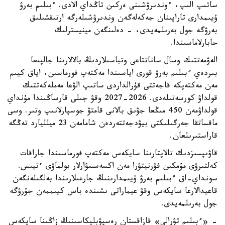
ساتىپ الىپ، ءوندىرۋشىنى ەركىن تاڭداي الادى. ءبىلىم بەرۋ
ۇيىمدارى تاراپىنان جەكەلەگەن وندىرۋشىلەرگە ارتىقشىلىق
بەرۋگە جول بەرىلمەيدى، - دەلىنگەن مينيسترلىك
حابارلاماسىندا.
الەۋمەتتىك وسال ساناتتاعى وتباسىلاردىڭ بالالارىنا جالپىعا
بىردەي ءبىلىم بەرۋ قورى اياسىندا مەكتەپ فورماسىن، اياق كيىم
مەن مەكتەپكە قاجەتتى قۇرالداردى ساتىپ الۋعا مەملەكەتتىك
قولداۋ كورسەتىلەدى. 2026-2027 وقۋ جىلى قارساڭىندا مۇنداي
قولداۋمەن 450 مىڭعا جۋىق بالانى قامتۋ جوسپارلانىپ وتىر. وسى
ماقساتقا جەرگىلىكتى بيۋدجەتتەردەن شامامەن 23 ميلليارد تەڭگە
قاراستىرىلعان.
قاۋىپسىزدىك تالاپتارىنا سايكەس مەكتەپ فورماسىندا جاراقات
كەلتىرۋى مۇمكىن فۋرنيتۋرا مەن اكسەسسۋارلار بولماۋى ءتيىس.
سونداي-اق ءبىلىم بەرۋ ۇيىمدارىنىڭ جارعىلارىندا بەلگىلەنگەن
قاعيدالارعا سايكەس وقۋ عيماراتى ىشىندە باس كيىممەن جۇرۋگە
جول بەرىلمەيدى.
- «ءبىلىم تۋرالى» قازاقستان رەسپۋبليكاسىنىڭ زاڭىنا سايكەس