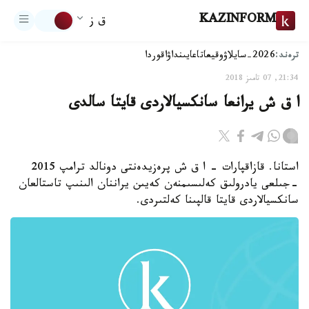
KAZINFORM
ق ز
ترەند:
2026-سايلاۋ
وقيعا
تاعايىنداۋ
اقوردا
21:34, 07 تامىز 2018
ا ق ش يرانعا سانكسيالاردى قايتا سالدى
استانا. قازاقپارات - ا ق ش پرەزيدەنتى دونالد ترامپ 2015
-جىلعى يادرولىق كەلىسىمنەن كەيىن يراننان الىنىپ تاستالعان
سانكسيالاردى قايتا قالپىنا كەلتىردى.