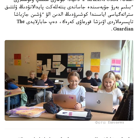
استانا. KAZINFORM - دانيادا جوعارى سىنىپ وقۋشىلارى
ءبىلىم بەرۋ جۇيەسىندە جاساندى ينتەللەكت پايدالانۋدىڭ ۇلتتىق
ستراتەگياسى اياسىندا كوشىرۋدىڭ الدىن الۋ ءۇشىن جازباشا
تاپسىرمالاردى اۋىزشا قورعاۋى كەرەك، دەپ حابارلايدى The
Guardian.
Фото: Euronews