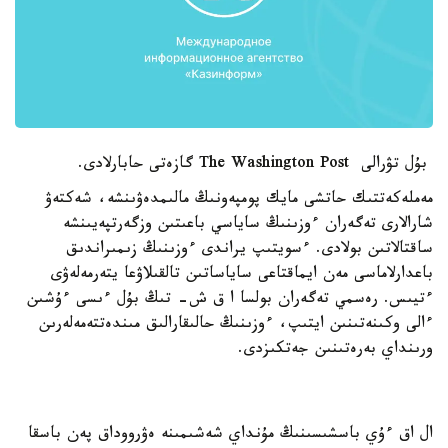
بۇل تۋرالى The Washington Post گازەتى حابارلادى.
مەملەكەتتىك حاتشى مايك پومپەونىڭ مالىمدەۋىنشە، شەكتەۋ
شارالارى تەگەران ءوزىنىڭ ساياسي باعىتىن وزگەرتپەيىنشە
ساقتالاتىن بولادى. ءسويتىپ يراندى ءوزىنىڭ زىمىراندىق
باعدارلاماسى مەن ايماقتاعى ساياساتىن تالقىلاۋعا يتەرمەلەۋى
ءتيىس. رەسمي تەگەران بولسا ا ق ش- تىڭ بۇل ءىسى ءۇشىن
ءالى وكىنەتىنىن ايتىپ، ءوزىنىڭ حالىقارالىق مىندەتتەمەلەرىن
ورىنداي بەرەتىنىن جەتكىزدى.
ال اق ءۇي باسشىسىنىڭ مۇنداي شەشىمىنە ەۋرووداق پەن باسقا