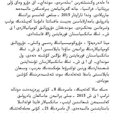
دا ەلدەر وكىنىشتەرىن ءبىلدىردى. سونداي- اق ەۋرو وداق ۇلى
بريتانيا، فرانسيا، جانە گەرمانيامەن بىرلەسكەن مالىمدەمە
جاريالادى. وندا تاراپتار 2015 -جىلعى كەلىسىم يراننىڭ
يادرولىق باعدارلاماسىن بەيبىت ماقساتتا دامۋىنا كەپىلدىك بولىپ
وتىرعانىن جەتكىزدى. سوندىقتان ەۋروپالىق كومپانيالاردى ا ق
ش- تىڭ سانكسياسىنان قورعايتىن زاڭ قابىلدادى.
مينا اندرەيەۆا ، ەۋروكوميسسيانىڭ رەسمي وكىلى- ەۋروپالىق
كومپانيالاردىڭ يرانمەن ساۋدا بايلانىسىن ا ق ش- تىڭ
سانكسياسىنان قورعايتىن زاڭ بۇگىن كۇشىنە ەنەدى. ول
سونداي- اق ا ق ش- تىڭ سانكسيالارىنان تۋىندايتىن
شىعىنداردىڭ ورنىن تولتىرۋعا مۇمكىندىك بەرىپ، وسىعان
بايلانىستى باسقا شەتەلدىك سوت شەشىمدەرىنىڭ كۇشىن
جويادى.
ەسكە سالا كەتەيىك، مامىردىڭ 8- كۇنى پرەزيدەنت دونالد
ترامپ ا ق ش 2015 -جىلى يرانمەن جاسالعان يادرولىق
كەلىسىمنەن شىعاتىنىن ايتىپ، سانكسيالار قايتا قولدانىلا
باستايتىنىن مالىمدەدى. ال مامىردىڭ 21- كۇنى مەملەكەتتىك