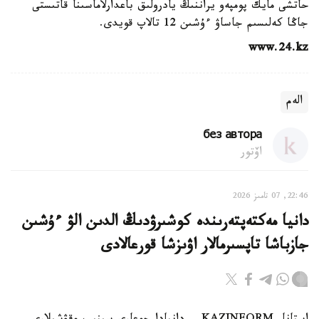
حاتشى مايك پومپەو يراننىڭ يادرولىق باعدارلاماسىنا قاتىستى
جاڭا كەلىسىم جاساۋ ءۇشىن 12 تالاپ قويدى.
www.24.kz
الەم
без автора
اۆتور
22:46, 07 تامىز 2026
دانيا مەكتەپتەرىندە كوشىرۋدىڭ الدىن الۋ ءۇشىن
جازباشا تاپسىرمالار اۋىزشا قورعالادى