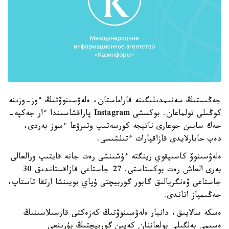
جەڭىستىڭ سەنىمدىلىگىنە قاراماستان، ەلەۋسىنوۆتىڭ ءوز-وزىنە
كوڭىلى تولماعان. بوكسشى Instagram پاراقشاسىندا ءار جەكپە-
جەك سايىن جوعارى ناتيجە كورسەتىپ وتىرۋعا ءسوز بەردى،
دەپ حابارلايدى قازاقپارات ءتىلشىسى.
ەلەۋسىنوۆ كاسىپقوي رينگتە ءۇشىنشى رەت جانە قايتىپ ورالعالى
بەرى العاش رەت بوكستاستى. 27 جاستاعى قازاقستاندىق 30
جاستاعى ۆەنگريالىق گابور گوربيچتى ۇپاي بويىنشا ارتقا تاستاپ،
جەڭىمپاز اتاندى.
ەسكە سالايىق، دانيار ەلەۋسىنوۆتىڭ كەزەكتى قارسىلاسىنىڭ
ەسىمى بەلگىلى بولعاننان كەيىن گوربيچتىڭ بۇرىنعى