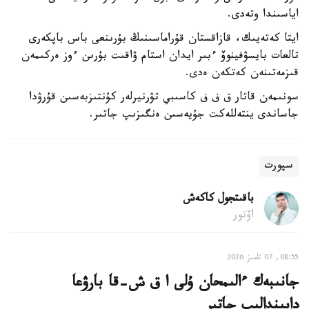
اياسىندا وتەدى.
ايتا كەتەيىك، قازاقستان قۇراماسىنىڭ بۇرىنعى باس باپكەرى
تالعات بايسۋفينوۆ ءبىر ايدان استام ۋاقىت بۇرىن ءوز ەركىمەن
قىزمەتىنەن كەتكەن ەدى.
سونىمەن قاتار ق ف ف كاسىبي تۋرنيرلەر كۇنتىزبەسىن قۇرۋدا
جاساندى ينتەللەكت جۇيەسىن ەنگىزىپ جاتىر.
سپورت
باقىتجول كاكەش
اۆتور
08:55, 07 تامىز 2026
جانىبەك ءالىمحان ۇلى ا ق ش-قا بارۋعا
دايىندالىپ جاتىر