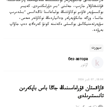
قازاقستاندىق جانكۇيەرلەر بوكسشىنىڭ Instagram پاراقشاسىندا
قۇتتىقتاۋلار جازىپ، جەلىنى ءبىر دۇرلىكتىردى. كەيبىر
بوكسسۇيەر قاۋىم نوكاۋتتىڭ بولماعانىنا تاڭدانىس ءبىلدىرىپ
جاتسا، وزگە جانكۇيەرلەر «دانياردىڭ نوكاۋتەر ەمەس،
سۋپەرتەحنيكالىق بوكسشى ەكەنىنە كونۋ كەرەك» دەپ جاۋاپ
بەرۋدە.
سپورت
без автора
اۆتور
18:04, 07 تامىز 2026
قازاقستان قۇراماسىنىڭ جاڭا باس باپكەرىن
تانىستىرىلدى