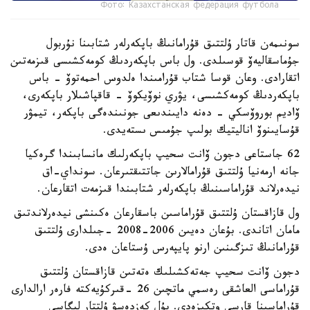
Фото: Казахстанская федерация футбола
سونىمەن قاتار ۇلتتىق قۇرامانىڭ باپكەرلەر شتابىنا نۇربول
جۇماسقاليەۆ قوسىلدى. ول باس باپكەردىڭ كومەكشىسى قىزمەتىن
اتقارادى. وعان قوسا شتاب قۇرامىندا ەلدوس احمەتوۆ - باس
باپكەردىڭ كومەكشىسى، يۋري نوۆيكوۆ - قاقپاشىلار باپكەرى،
ۆاديم بوروۆسكي - دەنە دايىندىعى جونىندەگى باپكەر، تيمۋر
قۇسايىنوۆ اناليتيك بولىپ جۇمىس ىستەيدى.
62 جاستاعى دجون ۆانت سحيپ باپكەرلىك مانسابىندا گرەكيا
جانە ارمەنيا ۇلتتىق قۇرامالارىن جاتتىقتىرعان. سونداي-اق
نيدەرلاند قۇراماسىنىڭ باپكەرلەر شتابىندا قىزمەت اتقارعان.
ول قازاقستان ۇلتتىق قۇراماسىن باسقارعان ەكىنشى نيدەرلاندتىق
مامان اتاندى. بۇعان دەيىن 2006-2008 -جىلدارى ۇلتتىق
قۇرامانىڭ تىزگىنىن ارنو پايپەرس ۇستاعان ەدى.
دجون ۆانت سحيپ جەتەكشىلىك ەتەتىن قازاقستان ۇلتتىق
قۇراماسى العاشقى رەسمي ماتچىن 26 -قىركۇيەكتە فارەر ارالدارى
قۇراماسىنا قارسى وتكىزەدى. بۇل كەزدەسۋ ۇلتتار ليگاسى