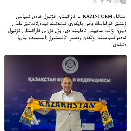
استانا. KAZINFORM - قازاقستان فۋتبول فەدەراتسياسى
ۇلتتىق قۇرامانىڭ باس باپكەرى قىزمەتىنە نيدەرلاندتىق مامان
دجون ۆانت سحيپتى تاعايىندادى. بۇل تۋرالى قازاقستان فۋتبول
فەدەراتسياسىندا وتكەن رەسمي تانىستىرۋ راسىمىندە جاريا
ەتىلدى.