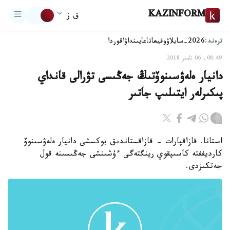
KAZINFORM
ق ز
ترەند:
2026-سايلاۋ
وقيعا
تاعايىنداۋ
اقوردا
08:49, 06 تامىز 2018
دانيار ەلەۋسىنوۆتىڭ جەڭىسى تۋرالى قانداي
پىكىرلەر ايتىلىپ جاتىر
استانا. قازاقپارات - قازاقستاندىق بوكسشى دانيار ەلەۋسىنوۆ
كارديففتە كاسىپقوي رينگتەگى ءۇشىنشى جەڭىسىنە قول
جەتكىزدى.