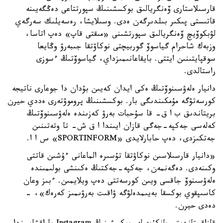
قارسىلاستارى ۆەنگريالىق بوكسشىنىڭ سپورتتاعى دەڭگەيىنە
قاتىستى پىكىر بىلدىرگەن ەدى. وسىلايشا، رەسەيلىك سەرگەي
لۋبكوۆيچ ۆەنگريالىق سپورتشىنى «مىقتى قاپ» دەپ اتاسا،
وزبەك شاحرام گياسوۆ گوربيچتى نوكاۋتقا جىبەرۋ وڭايعا
سوقپايتىنىن ايتتى. بايقاعانىمىزداي، گياسوۆتىڭ ءسوزى
راستالدى.
دانيار ەلەۋسىنوۆتىڭ ەكى ايدان كەيىن بۇدان دا جوعارى ناتيجە
كورسەتۋگە مۇمكىندىگى بار. بوكسشىنىڭ پروموۋتەرى ەددي حيرن
بريتاندىق ب ا ق- قا سۇحبات بەرۋ كەزىندە ەلەۋسىنوۆتىڭ
كەلەسى جەكپە-جەگى قازان ايىندا ا ق ش- تا وتەتىنىن
جەتكىزدى، دەپ حابارلايدى «SPORTINFORM» س ا ا.
«دانيار قارسىلاسىن نوكاۋتقا تۇسىرە الماعانى ءۇشىن قاتتى
وكىنەدى. دەگەنمەن، جەكپە-جەكتىڭ ەكىنشى بولىمىندە
ەلەۋسىنوۆ جاقسى ويىن كورسەتتى دەپ ويلايمىن. ءبىز وعان
كاسىپقوي بوكسقا بەيىمدەلۋگە ۋاقىت بەرۋىمىز كەرەك»، -
دەدى حيرن.