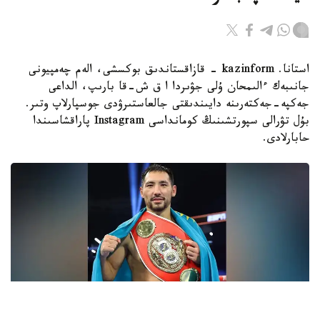
استانا. kazinform - قازاقستاندىق بوكسشى، الەم چەمپيونى
جانىبەك ءالىمحان ۇلى جۋىردا ا ق ش-قا بارىپ، الداعى
جەكپە-جەكتەرىنە دايىندىقتى جالعاستىرۋدى جوسپارلاپ وتىر.
بۇل تۋرالى سپورتشىنىڭ كومانداسى Instagram پاراقشاسىندا
حابارلادى.