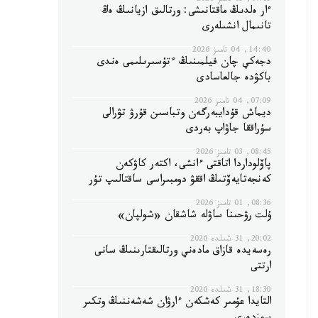
07:15, 05 تامىز 2026
ءار ەلدىڭ ماقتانىشى: ورتالىق ازيانىڭ ەڭ
تانىمال انشىلەرى
14:40, 04 تامىز 2026
دجەكي چان فيلمىنىڭ ءتۇسىرىلىمى ەندى
باكۋدە جالعاسادى
07:09, 04 تامىز 2026
ديماش قۇدايبەرگەن وتباسىن قۇرۋ تۋرالى
سۇراققا جاۋاپ بەردى
08:45, 03 تامىز 2026
پاۆلوداردا اتاقتى ءانشى، اكتەر كاۋكەن
كەنجەتايەۆتىڭ اققۋ دومبىراسى ساقتالىپ تۇر
08:36, 01 تامىز 2026
ۇلت رۋحىنا ساۋلە شاشقان «شولپان»
20:02, 31 شىلدە 2026
رەسەيدە قازاق مادەني ورتالىقتارىنىڭ سانى
ارتتى
18:30, 31 شىلدە 2026
التايدا عۇمىر كەشكەن ءارۋان شەشەننىڭ وتكىر