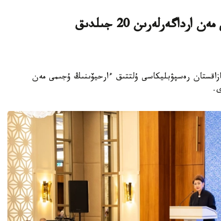
پرەزيدەنت ۇلتتىق ارحيۆتىڭ ۇجىمى مەن ارداگەرلەرىن 20 جىلدىق
 باسشىسى قازاقستان رەسپۋبليكاسى ۇلتتىق ءارحيۆىنىڭ ۇجىمى مەن