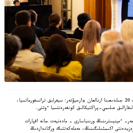
استانادا قازاقستان رەسپۋبليكاسى ۇلتتىق ءارحيۆىنىڭ 20 جىلدىعىنا ارنالعان «ارحيۆتەر: سيفرلىق ترانسفورماتسيا،
ىقارالىق عىلىمي-پراكتيكالىق كونفەرەنتسيا ءوتتى.
مەر- ءمينيسترىنىڭ ورىنباسارى - مادەنيەت جانە اقپارات
پرەزيدەنتى اكىمشىلىگىنىڭ، مەملەكەتتىك ورگانداردىڭ