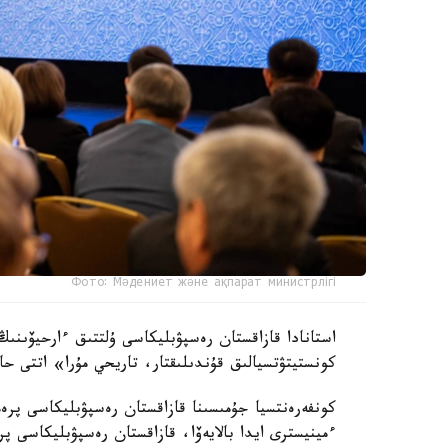
Фото: Мәдениет және ақпарат министрлігі
كونستيتۋتسيالىق قۇندىلىقتار، تاريحي مۇرا» اتتى حال
كونفەرەنتسيا جۇمىسىنا قازاقستان رەسپۋبليكاسى پرە
ءمينيسترى ايدا بالايەۆا، قازاقستان رەسپۋبليكاسى 