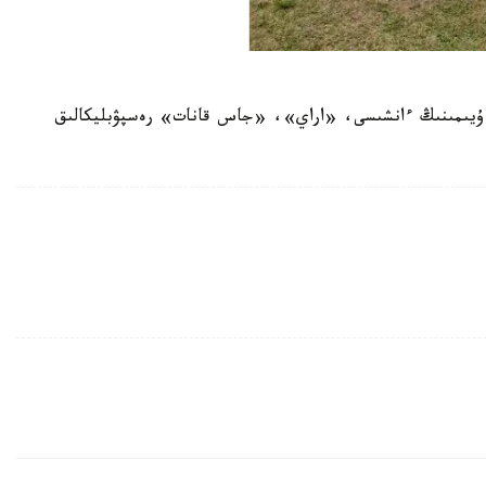
 ۇيىمىنىڭ ءانشىسى، «اراي»، «جاس قانات» رەسپۋبليكالىق