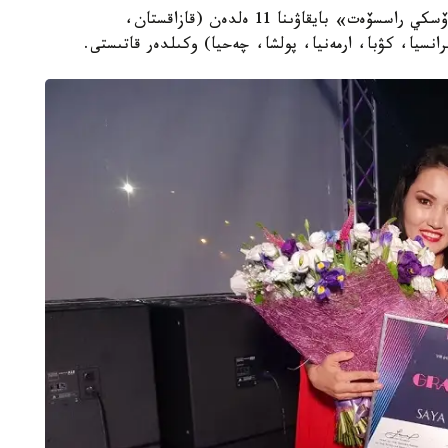
رەسەيدە وسىمەن 8-رەت ۇيىمداستىرىلعان «پيروگوۆسكي راسسۆەت» بايقاۋىنا 11 ەلدەن (قازاقستان،
انسيا، كۋبا، ارمەنيا، پولشا، چەحيا) وكىلدەر قاتىستى.