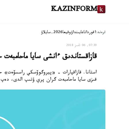
KAZINFORM
ترەند:
اقوردا
تاعايىنداۋ
وقيعا
2026-سايلاۋ
07:39, 06 تامىز 2018
قازاقستاندىق ءانشى سايا ماحامبەت ح
استانا. قازاقپارات - «پيروگوۆسكي راسسۆەت» حالى
قىزى سايا ماحامبەت گران پري ۇتىپ الدى، دەپ ح