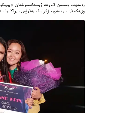
وزبەكستان، رەسەي، ۋكراينا، بەلارۋس، بولگاريا، فر