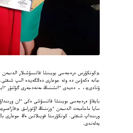
«كونكۋرس ەرەجەسى بويىنشا قاتىسۋشىلار الدىمەن ىر
جانە ەكەۋىن دە وتە جوعارى دەڭگەيدە الىپ شىقتى. ار
ۇنادى»، - دەيدى ءانشىنىڭ مەنەدجەرى گۇلنۇر ءابي
بايقاۋ ەرەجەسى بويىنشا قاتىسۋشى ەكى ءان ورىندا
سايا ماحامبەت الدىمەن ءوزىنىڭ اۆتورلىق «قازاعى
يەلەندى.