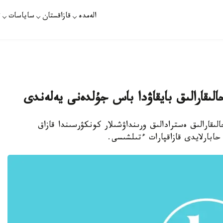
الەمدە
قازاقستان
ساياسات
ت
الىقارالىق بايقاۋدا باس جۇلدەنى يەلەندى
قارالىق ەسترادالىق ورىنداۋشىلار كونكۋرسىندا قازاق
ابارلايدى قازاقپارات ءتىلشىسى.