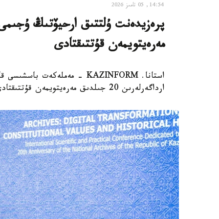
14:54, 05 تامىز 2026
مەرەيتويمەن قۇتتىقتادى
استانا. KAZINFORM - مەملەكەت
ارداگەرلەرىن 20 جىلدىق مەرەيتويمەن قۇتتىقتادى.