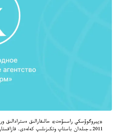
«پيروگوۆسكي راسسۆەت» حالىقارالىق ەسترادالىق ورى
2011-جىلدان باستاپ وتكىزىلىپ كەلەدى. قازاقستان اتالعان كونكۋرسقا وسىمەن ءۇشىنشى رەت قاتىستى.