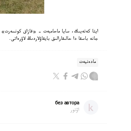
ايتا كەتەيىك، سايا ماحامبەت - «قازاق كونسەرت»
جانە باسقا دا حالىقارالىق بايقاۋلاردىڭ لاۋرەاتى.
مادەنيەت
без автора
اۆتور