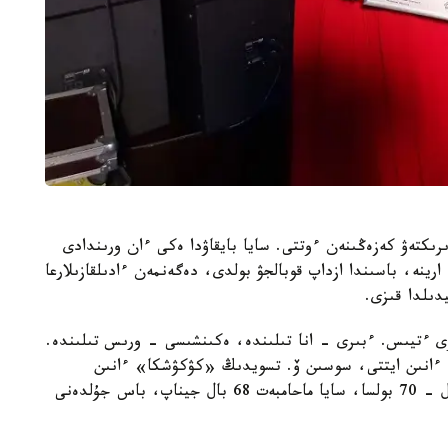
ىكتەۋ كەزەڭىنەن ءوتتى. سايا بايقاۋدا ەكى ءان ورىندادى
ينە، باسىندا ازداپ قوبالجۋ بولدى، دەگەنمەن ءادىلقازىلارعا
دىلدا قىزى.
ۋى ءتيىس. ءبىرى - انا تىلىندە، ەكىنشىسى - ورىس تىلىندە.
م» ءانىن ايتتى، سوسىن ۆ. تسويدىڭ «كۋكۋشكا» ءانىن
ورىنداپ شىقتى. كونكۋرستا قويىلاتىن ەڭ جوعارى بال - 70 بولسا، سايا ماحامبەت 68 بال جيناپ، باس جۇلدەنى