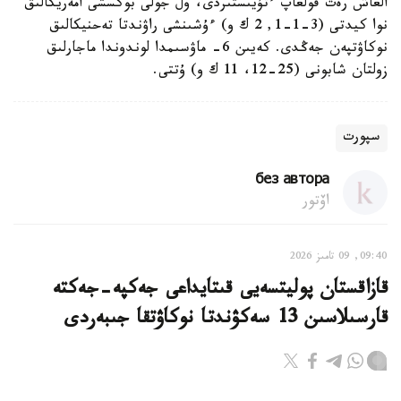
العاش رەت قولعاپ ءتۇيىستىردى، ول جولى بوكسشى امەريكالىق
نوا كيدتى (3-1-1, 2 ك و) ءۇشىنشى راۋندتا تەحنيكالىق
نوكاۋتپەن جەڭدى. كەيىن 6- ماۋسىمدا لوندوندا ماجارلىق
زولتان شابونى (25-12، 11 ك و) ۇتتى.
سپورت
без автора
اۆتور
09:40, 09 تامىز 2026
قازاقستان پوليتسەيى قىتايداعى جەكپە-جەكتە
قارسىلاسىن 13 سەكۋندتا نوكاۋتقا جىبەردى