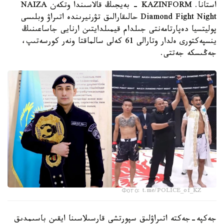
استانا. KAZINFORM - بەيجىڭ قالاسىندا وتكەن NAIZA
Diamond Fight Night حالىقارالىق تۋرنيرىندە اتىراۋ وبلىسى
پوليتسيا دەپارتامەنتى جىلدام قيمىلدايتىن ارنايى جاساعىنىڭ
ينسپەكتورى ەلدار وتارالى 61 كەلى سالماقتا ونەر كورسەتىپ،
جەڭىسكە جەتتى.
Фото: t.me/POLICE_of_KZ
جەكپە-جەكتە اتىراۋلىق سپورتشى قارسىلاسىنا ايقىن باسىمدىق