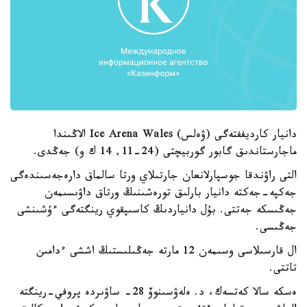
دانيار كارديففتەگى (ۋەلس) Ice Arena Wales الاڭىندا
ماجارستاندىق گابور گوربيچتى (24-11, 14 ك و) جەڭدى.
التى راۋندقا جوسپارلانعان جارتىلاي ورتا سالماق دارەجەسىندەگى
جەكپە-جەكتە دانيار بارلىق تورەشىنىڭ ورتاق داۋىسىمەن
جەڭىسكە جەتتى. بۇل دانياردىڭ كاسىپقوي رينگتەگى ءۇشىنشى
جەڭىسى.
ال قارسىلاسى وسىمەن 12 مارتە جەڭىلىستىڭ اششى ءدامىن
تاتتى.
ەسكە سالا كەتسەك، د. ەلەۋسىنوۆ 28- ساۋىردە پروفي-رينگتە