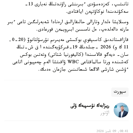
تانىتىپ، كەزدەسۋدى ءبىرىنشى راۋندتىڭ نەبارى 13-
سەكۋندىندا نوكاۋتپەن اياقتادى.
وسىلايشا ەلدار وتارالى حالىقارالىق ارەنادا شەبەرلىگىن تاعى ءبىر
مارتە دالەلدەپ، ەل نامىسىن ابىرويمەن قورعادى.
قازاقستاندىق كاسىپقوي بوكسشى مەيىرىم نۇرسۇلتانوۆ (20-0,
11 ك و) 2026 -جىلدىڭ 19-قىركۇيەگىندە ا ق ش-تىڭ
سان- ديەگو قالاسىندا (كاليفورنيا شتاتى) وتەتىن بوكس
كەشىندە ورتا سالماقتاعى WBC ۋاقىتشا الەم چەمپيونى اتاعى
ءۇشىن شارشى الاڭعا شىعاتىنىن جازعان ەدىك.
سپورت
ريزابەك نۇسىپبەك ۇلى
اۆتور
08:41, 09 تامىز 2026