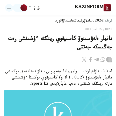
KAZINFORM
ق ز
ترەند:
2026-سايلاۋ
وقيعا
تاعايىنداۋ
اقوردا
10:51, 05 تامىز 2018
دانيار ەلەۋسىنوۆ كاسىپقوي رينگتە ءۇشىنشى رەت
جەڭىسكە جەتتى
استانا. قازاقپارات - وليمپيادا چەمپيونى، قازاقستاندىق بوكسشى
دانيار ەلەۋسىنوۆ (2-0, 1 ك و) كاسىپقوي بوكستا ءۇشىنشى
مارتە رينگكە شىقتى، دەپ حابارلايدى Sports.kz.