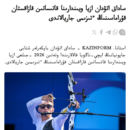
ساداق اتۋدان ازيا ويىندارىنا قاتىساتىن قازاقستان
قۇراماسىنىڭ ءتىزىمى جاريالاندى
استانا. KAZINFORM - ساداق اتۋدان باپكەرلەر شتابى
جاپونيانىڭ ايچي-ناگويا قالالارىندا وتەتىن 2026 -جىلعى ازيا
ويىندارىنا قاتىساتىن قازاقستان قۇراماسىنىڭ ءتىزىمىن جاريالادى.