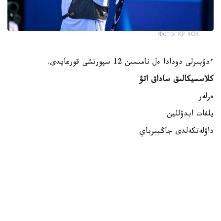
Фото: ҚР ҰОК
ءدۇبىرلى دودادا ەل نامىسىن 12 سپورتشى قورعايدى.
كلاسسيكالىق ساداق اتۋ
ەرلەر
يلفات ابدۋللين
داۋلەتكەلدى جاڭبىرباي
داستان كارىموۆ
ايەلدەر
الەكساندرا زەمليانوۆا
مەدينا مۇرات
ساميرا جۇماعۇلوۆا