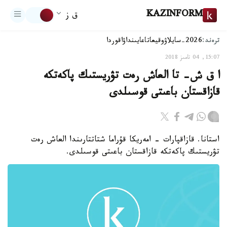
KAZINFORM
ق ز
ترەند:
2026-سايلاۋ
وقيعا
تاعايىنداۋ
اقوردا
15:07, 04 تامىز 2018
ا ق ش- تا العاش رەت تۋريستىك پاكەتكە
قازاقستان باعىتى قوسىلدى
استانا. قازاقپارات - امەريكا قۇراما شتاتتارىندا العاش رەت
تۋريستىك پاكەتكە قازاقستان باعىتى قوسىلدى.