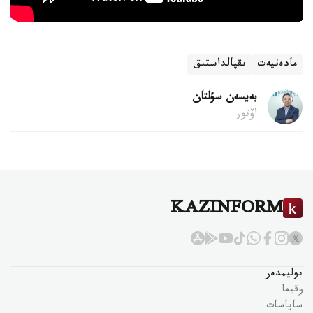
مادەنيەت
ىقپالداستىق
بەيسەن سۇلتان
اۆتور
KAZINFORM
بوليمدەر
وقيعا
ساياسات