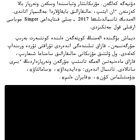
دۇنيەگە كەلگەن. مۋزىكانتتار وتباسىندا وسكەن ونەرپاز بالا
كەزىنەن ءان ايتىپ، حالىقارالىق بايقاۋلاردا جەڭىمپاز اتاندى.
الەمدىك تانىمالدىلىققا 2017 -جىلى قىتايداعى Singer جوباسى
ارقىلى قول جەتكىزدى.
ديماش بۇگىندە الەمنىڭ كوپتەگەن ەلىندە كونتسەرت بەرىپ
جۇرگەنىمەن، قازاق تىلىندەگى اندەردى تۇراقتى تۇردە ورىنداپ
كەلەدى. ول ۇلتتىق مۋزىكانى حالىقارالىق ساحناعا شىعارىپ،
قازاق مادەنيەتىن الەمگە تانىتىپ جۇرگەن ونەرپازداردىڭ ءبىرى
سانالادى. تانىمال اندەرى: «دايديداۋ»، «سامالتاۋ»،
«ۇمىتىلماس كۇن»، «قايران ەلىم».