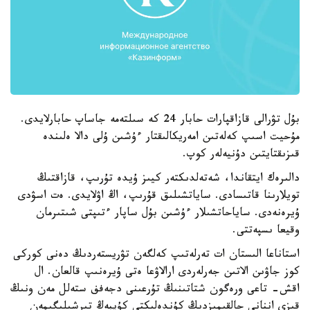
بۇل تۋرالى قازاقپارات حابار 24 كە سىلتەمە جاساپ حابارلايدى.
مۇحيت اسىپ كەلەتىن امەريكالىقتار ءۇشىن ۇلى دالا ەلىندە
قىزىقتايتىن دۇنيەلەر كوپ.
دالىرەك ايتقاندا، شەتەلدىكتەر كيىز ۇيدە تۇرىپ، قازاقتىڭ
تويلارىنا قاتىسادى. ساياتشىلىق قۇرىپ، اڭ اۋلايدى. ەت اسۋدى
ۇيرەنەدى. ساياحاتشىلار ءۇشىن بۇل ساپار ءتىپتى شىتىرمان
وقيعا ىسپەتتى.
استاناعا الىستان ات تەرلەتىپ كەلگەن تۋريستەردىڭ دەنى كوركى
كوز جاۋىن الاتىن جەرلەردى ارالاۋعا ەتى ۇيرەنىپ قالعان. ال
اقش- تاعى ورەگون شتاتىنىڭ تۇرعىنى دجەفف ستەلل مەن ونىڭ
قىزى اننانى حالقىمىزدىڭ كۇندەلىكتى كۇيبەڭ تىرشىلىگىمەن