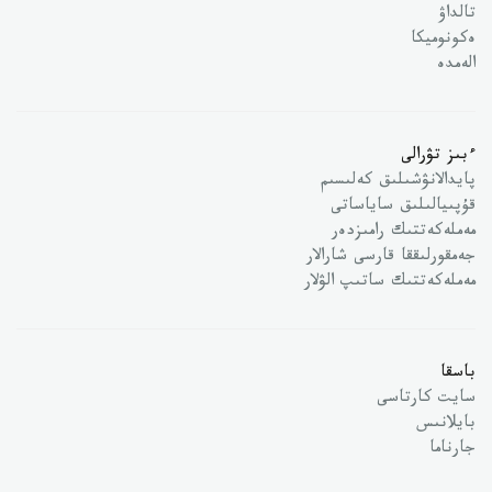
تالداۋ
ەكونوميكا
الەمدە
ءبىز تۋرالى
پايدالانۋشىلىق كەلىسىم
قۇپىيالىلىق ساياساتى
مەملەكەتتىك رامىزدەر
جەمقورلىققا قارسى شارالار
مەملەكەتتىك ساتىپ الۋلار
باسقا
سايت كارتاسى
بايلانىس
جارناما