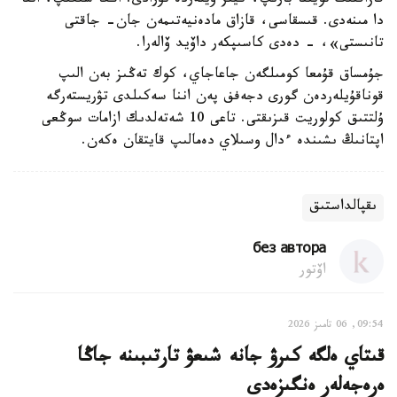
قازاقتىڭ تويىنا بارىپ، كيىز ۇيلەردە تۇرادى. اڭعا شىعىپ، اتقا
دا مىنەدى. قىسقاسى، قازاق مادەنيەتىمەن جان- جاقتى
تانىستى»، - دەدى كاسىپكەر داۆيد ۆالەرا.
جۇمساق قۇمعا كومىلگەن جاعاجاي، كوك تەڭىز بەن الىپ
قوناقۇيلەردەن گورى دجەفف پەن اننا سەكىلدى تۋريستەرگە
ۇلتتىق كولوريت قىزىقتى. تاعى 10 شەتەلدىك ازامات سوڭعى
اپتانىڭ ىشىندە ءدال وسىلاي دەمالىپ قايتقان ەكەن.
ىقپالداستىق
без автора
اۆتور
09:54, 06 تامىز 2026
قىتاي ەلگە كىرۋ جانە شىعۋ تارتىبىنە جاڭا
ەرەجەلەر ەنگىزەدى