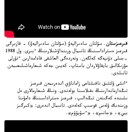
قىرعىزستان
. سۇلتان سادىراليەۆ (سۋلتان سادىراليەۆ) - قازىرگى
قىرعىز ەستراداسىنىڭ تانىمال ورىنداۋشىلارىنىڭ ءبىرى. ول 1988
-جىلى دۇنيەگە كەلگەن. ونەردەگى العاشقى قادامدارىن ءتۇرلى
مۋزىكالىق بايقاۋلاردان باستاپ، كەيىن جەكە شىعارماشىلىعىمەن
تانىلدى.
ءانشى ۇلتتىق ناقىشتاعى زاماناۋي اندەرىمەن قىرعىز
تىڭدارماندارىنىڭ ىقىلاسىنا بولەندى. ونىڭ شىعارمالارى ەل
ىشىندە كەڭىنەن تىڭدالىپ، قىرعىز ەستراداسىنىڭ دامۋىنا
وزىندىك ۇلەس قوسىپ كەلەدى. تانىمال اندەرى: «كىرگىز
بيي»، «جانىم»، «ءسۇيۇۇم».