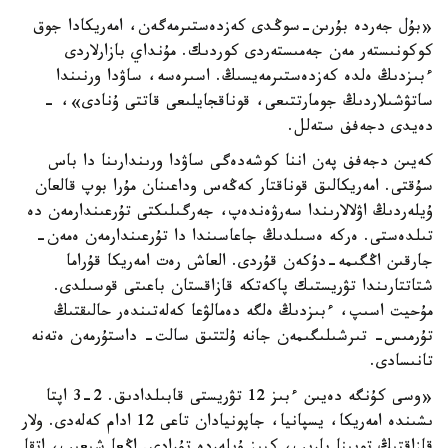
«بۇل جەردە بۇرىن-سوڭدى كەزدەستىرمەگەن، امەريكادا جوق
كوكونىستەر مەن جەمىستەردى كوردىك. مۇنداي بازارلاردى
ءبىزدىڭ ەلدە كەزدەستىرمەيسىڭ. اسىرەسە، ساۋدا ورنىندا
ساتۋشىلاردىڭ جومارتتىعى، قوناقجايلىعى قاتتى ۇنادى»، -
دەيدى دجەفف ستەلل.
كەيىن دجەفف پەن اننا كوشەدەگى ساۋدا ورىندارىنا دا باس
سۇقتى. امەريكالىق قوناقتار كەڭەس وداعىنان مۇرا بوپ قالعان
ۇيلەردىڭ اۋلالارىندا سەرۋەندەپ، جەرگىلىكتى تۇرعىندارمەن دە
تىلدەستى. ەركە ەسىلدىڭ جاعاسىندا دا تۇرعىندارمەن ەمەن-
جارقىن اڭگىمە-دۇكەن قۇردى. العاش رەت امەريكا قۇراما
شتاتتارىندا تۋريستىك پاكەتكە قازاقستان باعىتى قوسىلدى.
مۇحيت اسىپ، ءبىزدىڭ ەلگە دەمالۋعا كەلەتىندەر حالىقتىڭ
تۇرمىس- تىرشىلىگىمەن جانە ۇلتتىق سالت- داستۇرمەن ەتەنە
تانىسادى.
«وسى كۇنگە دەيىن ءبىز 12 تۋريستى قابىلدادىق. 2-3 اپتا
ىشىندە امەريكا، يسپانيا، جاپونيادان تاعى 12 ادام كەلەدى. ولار