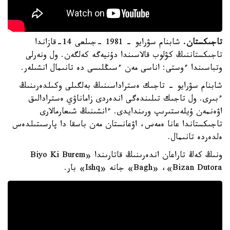
تاجىكستان.
شابنام سۋرايو - 1981 -جىلعى 14-قازاندا
تاجىكستاننىڭ كۋلوب قالاسىندا دۇنيەگە كەلگەن. ول ونەرلى
وتباسىندا ءوستى: اناسى مەن ءسىڭلىسى دە تانىمال انشىلەر.
شابنام سۋرايو - تاجىك ەستراداسىنىڭ بەلگىلى وكىلدەرىنىڭ
ءبىرى. ول تاجىك تىلىندەگى اندەردى زاماناۋي ەسترادالىق
اۋەنمەن ۇيلەستىرىپ ورىندايدى. ءانشىنىڭ شىعارمالارى
تاجىكستاندا عانا ەمەس، اۋعانستان مەن باسقا دا پارسىتىلدەس
ەلدەردە تانىمال.
ونىڭ كەڭ تاراعان اندەرىنىڭ قاتارىندا «Biyo Ki Burem
Bagh» ،«Bizan Dutora» جانە «Ishq» بار.