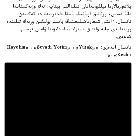
پلاتفورمالاردا ميلليونداعان تىڭدالىم جيناپ، تەك وزبەكستاندا
عانا ەمەس، ورتالىق ازيانىڭ باسقا ەلدەرىندە دە كەڭىنەن
تانىمال. ءانشى شىعارماشىلىعىنىڭ باسىم بولىگىن وزبەك تىلىندە
ورىندايدى جانە ۇلتتىق ەسترادانىڭ دامۋىنا ۇلەس قوسىپ
كەلەدى.
تانىمال اندەرى: «Hayolim» ،«Sevadi Yorim» ،«Yurak»
،«Kechir».