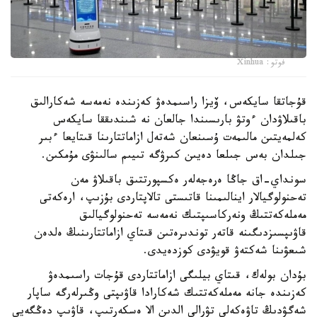
فوتو: Xinhua
قۇجاتقا سايكەس، ۆيزا راسىمدەۋ كەزىندە نەمەسە شەكارالىق
باقىلاۋدان ءوتۋ بارىسىندا جالعان نە شىندىققا سايكەس
كەلمەيتىن مالىمەت ۇسىنعان شەتەل ازاماتتارىنا قىتايعا ءبىر
جىلدان بەس جىلعا دەيىن كىرۋگە تىيىم سالىنۋى مۇمكىن.
سونداي-اق جاڭا ەرەجەلەر ەكسپورتتىق باقىلاۋ مەن
تەحنولوگيالار اينالىمىنا قاتىستى تالاپتاردى بۇزىپ، ارەكەتى
مەملەكەتتىڭ ونەركاسىپتىك نەمەسە تەحنولوگيالىق
قاۋىپسىزدىگىنە قاتەر توندىرەتىن قىتاي ازاماتتارىنىڭ ەلدەن
شىعۋىنا شەكتەۋ قويۋدى كوزدەيدى.
بۇدان بولەك، قىتاي بيلىگى ازاماتتاردى قۇجات راسىمدەۋ
كەزىندە جانە مەملەكەتتىك شەكارادا قاۋىپتى وڭىرلەرگە ساپار
شەگۋدىڭ تاۋەكەلى تۋرالى الدىن الا ەسكەرتىپ، قاۋىپ دەڭگەيى