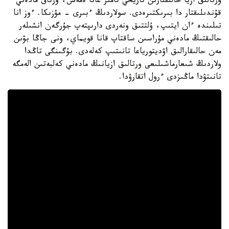
ورتالىق ازيا حالىقتارىن تاريحي تامىر عانا ەمەس، ورتاق مادەني
قۇندىلىقتار دا بىرىكتىرەدى. سولاردىڭ ءبىرى - مۋزىكا. ءوز انا
تىلىندە ءان ايتىپ، ۇلتتىق ونەردى دارىپتەپ جۇرگەن انشىلەر
حالىقتىڭ مادەني مۇراسىن ساقتاپ قانا قويماي، ونى جاڭا بۋىن
مەن حالىقارالىق اۋديتورياعا تانىتىپ كەلەدى. بۇگىنگى تاڭدا
ولاردىڭ شىعارماشىلىعى ورتالىق ازيانىڭ مادەني كەلبەتىن الەمگە
تانىتۋدا ماڭىزدى ءرول اتقارۋدا.