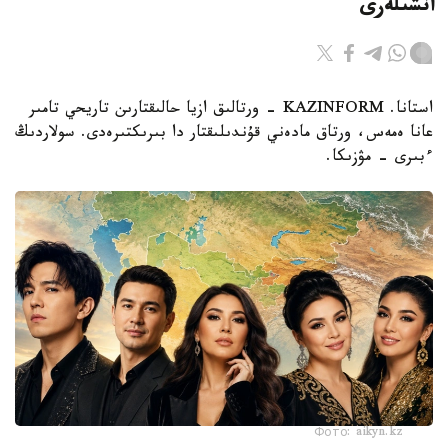
انشىلەرى
استانا. KAZINFORM - ورتالىق ازيا حالىقتارىن تاريحي تامىر
عانا ەمەس، ورتاق مادەني قۇندىلىقتار دا بىرىكتىرەدى. سولاردىڭ
ءبىرى – مۋزىكا.
Фото: aikyn.kz