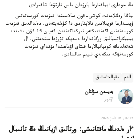
ەڭ جوعارى ايماقتارعا بارۋدان باس تارتۋعا شاقىرادى.
جاڭا رەگلامەنت كوشى-قون سالاسىندا قىزمەت كورسەتەتىن
ۇيىمدارعا قويىلاتىن تالاپتاردى دا كۇشەيتەدى. دەلدالدىق قىزمەت
كورسەتەتىن اگەنتتىكتەر تىركەلگەننەن كەيىن 15 كۇن ىشىندە
يمميگراتسيالىق ورگانداردا ەسەپكە تۇرۋعا مىندەتتى. ال
شەتەلدىك كومپانيالارعا قىتاي اۋماعىندا مۇنداي قىزمەت
كورسەتۋگە تىكەلەي تىيىم سالىنادى.
الەم
ىقپالداستىق
بەيسەن سۇلتان
اۆتور
07:15, 05 تامىز 2026
ءار ەلدىڭ ماقتانىشى: ورتالىق ازيانىڭ ەڭ تانىمال