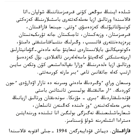
شىلدە ايىنىڭ سوڭعى كۇنى قىرعىزستاننىڭ شولپان-اتا
قالاسىندا ورتالىق ازيا مەملەكەتتەرى باسشىلارىنىڭ كەزەكتى
كونسۋلتاتيۆتىك كەزدەسۋى ءوتتى. جيىنعا قازاقستان،
قىرعىزستان، وزبەكستان، تاجىكستان جانە تۇرىكمەنستان
پرەزيدەنتتەرى قاتىسىپ، وڭىرلىك ىنتىماقتاستىقتى دامىتۋ،
ەكونوميكالىق بايلانىستاردى نىعايتۋ جانە مادەني-گۋمانيتارلىق
ارىپتەستىكتى كەڭەيتۋ ماسەلەلەرىن تالقىلادى. بۇل كەزدەسۋ
ورتالىق ازيا ەلدەرىنىڭ ءوزارا ىقپالداستىعى كۇن وتكەن سايىن
ارتىپ كەلە جاتقانىن تاعى ءبىر مارتە كورسەتتى.
وسىعان وراي ءوڭىردىڭ مادەني ومىرىنە دە نازار اۋدارۋدى ءجون
كوردىك. ءار حالىقتىڭ بولمىسىن تانىتاتىن باستى
قۇندىلىقتاردىڭ ءبىرى - مۋزىكا. سوندىقتان ورتالىق ازيانىڭ
بەس مەملەكەتىنەن ءوز ەلىندە كەڭىنەن تانىلعان،
شىعارماشىلىعىنىڭ نەگىزگى بولىگىن انا تىلىندە ورىندايتىن
ەسترادا انشىلەرىنە شولۋ ۇسىنامىز.
قازاقستان
. ديماش قۇدايبەرگەن 1994 -جىلى اقتوبە قالاسىندا