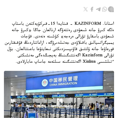
استانا. KAZINFORM - قىتايدا 15-قىركۇيەكتەن باستاپ
ەلگە كىرۋ جانە شىعۋدى رەتتەۋگە ارنالعان جاڭا «كىرۋ جانە
شىعۋدى باسقارۋ تۋرالى ەرەجە» كۇشىنە ەنەدى. قۇجات
يمميگراتسيالىق باقىلاۋدى جەتىلدىرۋگە، ازاماتتاردىڭ قۇقىقتارىن
قورعاۋعا جانە ۇلتتىق قاۋىپسىزدىكتى نىعايتۋعا باعىتتالعان. بۇل
تۋرالى Kazinform اگەنتتىگىنىڭ بەيجىڭدەگى مەنشىكتى
ءتىلشىسى Xinhua اگەنتتىگىنە سىلتەمە جاساپ حابارلادى.