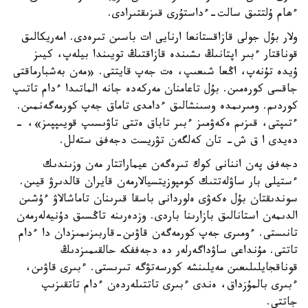
ءھام ۇلتتىق سالت-ءداستۇرى قىزىقتىرادى.
ولار بۇل جولى قازاقستانعا ارنايى ات باسىن تىرەدى. امەريكالىق
قوناقتار ءبىر اپتانىڭ ىشىندە قازاقتىڭ تويىندا بيلەپ، كيىز
ۇيدە تۇنەپ، اڭعا شىعىپ، ەت جەپ قايتتى. «مەن بەشبارماقتى
جاقسى كورەمىن. بۇل تاعامنان مەركەدە جانە الماتىدا ءدام تاتىپ
كوردىم. ومىرىمدە وسىنشالىق ءدامدى تاماق جەپ كورمەگەنمىن.
ءتىپتى، قىزىم ەكەۋمىز ءبىر تاباق ەتتى تاۋىسىپ قويىپپىز»، -
دەيدى ا ق ش- تان كەلگەن تۋريست دجەفف ستەلل.
دجەفف پەن اننانى كوك تىرەگەن عيماراتتار مەن وزىندىك
ءستيلى بار ساۋلەتتىك كومپوزيتسيالارمەن قايران قالدىرۋ قيىن.
سوندىقتان بۇل ەكەۋى ەلوردانى باسقا قىرىنان تاماشالاۋ ءۇشىن
الدىمەن استانالىق بازارىنا باردى. وزدەرىنە تاڭسىق دۇنيەلەرمەن
تانىستى. ءومىرى جەپ كورمەگەن قاۋىن-قاربىزىمىزدان دا ءدام
تاتتى. مۇنداعى ساۋداگەرلەر دە دجەففكە حالقىمىزدىڭ
قوناقجايلىلىعىن مەيلىنشە كورسەتۋگە تىرىستى. ءبىرى قاۋىن،
ءبىرى بالمۇزداق، ەندى ءبىرى تاتتىلەردەن ءدام تاتقىزىپ
جاتتى.