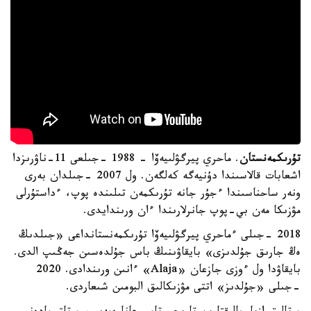
تۇرىكمەنستان
. ماحري پيرگۋلىيەۆا - 1988 -جىلعى 11-ناۋرىزدا
اشعابات قالاسىندا دۇنيەگە كەلگەن. ول 2007 -جىلدان بەرى
ونەر ساحناسىندا ءجۇر جانە تۇرىكمەن تىلىندە پوپ، ءداستۇرلى
مۋزىكا مەن بي-پوپ جانرلارىندا ءان ورىندايدى.
2018 -جىلى ءماحري پيرگۋلىيەۆا تۇرىكمەنستانداعى «جىلدىڭ
ەڭ جارىق جۇلدىزى» بايقاۋىنىڭ باس جۇلدەسىن جەڭىپ الدى.
بايقاۋدا ول ءوزى جازعان «Alaja» ءانىن ورىندادى. 2020
-جىلى «جۇلدىز» اتتى مۋزىكالىق البومىن شىعاردى.