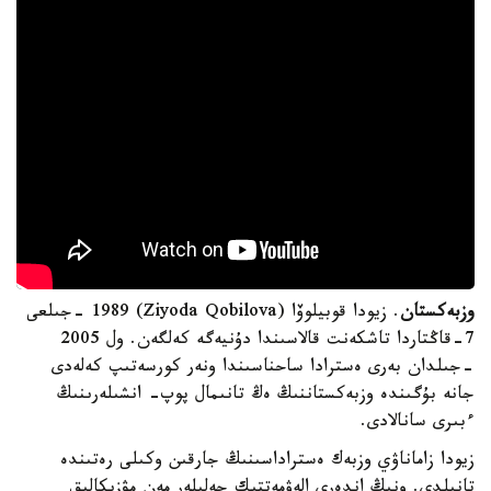
وزبەكستان
. زيودا قوبيلوۆا (Ziyoda Qobilova) 1989 -جىلعى
7-قاڭتاردا تاشكەنت قالاسىندا دۇنيەگە كەلگەن. ول 2005
-جىلدان بەرى ەسترادا ساحناسىندا ونەر كورسەتىپ كەلەدى
جانە بۇگىندە وزبەكستاننىڭ ەڭ تانىمال پوپ- انشىلەرىنىڭ
ءبىرى سانالادى.
زيودا زاماناۋي وزبەك ەستراداسىنىڭ جارقىن وكىلى رەتىندە
تانىلدى. ونىڭ اندەرى الەۋمەتتىك جەلىلەر مەن مۋزىكالىق