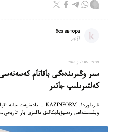
без автора
اۆتور
22:29, 06 تامىز 2026
سىر وڭىرىندەگى باقاتام كەسەنەسى م
كەلتىرىلىپ جاتىر
قىزىلوردا. KAZINFORM - مادە
وبلىسىنداعى رەسپۋبليكالىق ماڭىزى بار تاريحي-