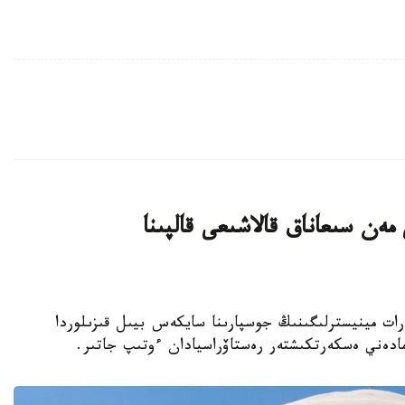
ەن سىعاناق قالاشىعى قالپىنا
نيەت جانە اقپارات مينيسترلىگىنىڭ جوسپارىنا سايكەس بيىل قىزىلوردا
مادەني ەسكەرتكىشتەر رەستاۆراسيادان ءوتىپ جاتىر.