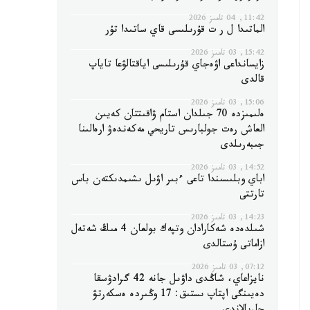
11:42, 04 تامىز 2026
الماتىدا ل ر ت قۇرىلىسى قاي ساتىدا تۇر
15:42, 03 تامىز 2026
زايسانداعى اۋەجاي قۇرىلىسى اياقتالۋعا تاياپ
قالدى
15:06, 03 تامىز 2026
ەلىمىزدە 70 جىلدان استام ۋاقىتتان كەيىن
العاش رەت جولبارىس تاريحي مەكەندەۋ ارەالىنا
جىبەرىلدى
14:52, 03 تامىز 2026
اباي وبلىسىندا تاعى ءبىر اۋىل ىشىمدىكتەن باس
تارتتى
14:23, 03 تامىز 2026
شىلدەدە شەكارادان وتپەك بولعان 4 مىڭ شەتەل
ازاماتى ۇستالدى
07:12, 03 تامىز 2026
نايزاعاي، شاڭدى داۋىل جانە 42 گرادۋسقا
دەيىنگى اپتاپ ىستىق: 17 وڭىردە ەسكەرتۋ