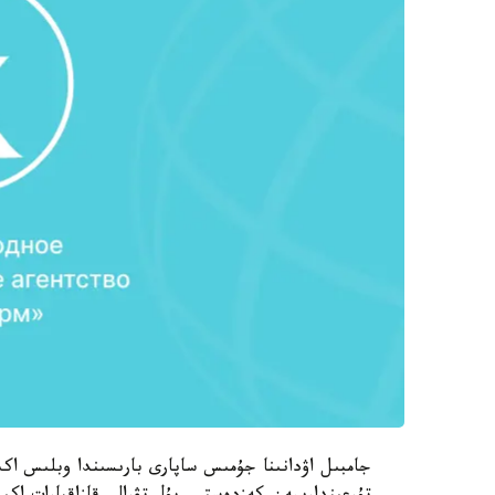
جامبىل اۋدانىنا جۇمىس ساپارى بارىسىندا وبلىس اكىمى