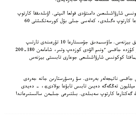
منىڭ سايتىنا سىلتەمە جاساپ حابارلايدى.
نىس شارۋاشىلىعىن دامىتۋدى قولعا الىپتى. اۋىلدىققا كارتوپ
وسىرۋگە 94 گەكتار جەر بەرىلىپتى. بيىل 12 گەكتارعا كارتوپ ەگىلدى، كەلەسى جىلى بۇل كورسەتكىشتى 60
«قازىر بىزدە 5 ادام جۇمىس ىستەيدى. بۇل وتباسىلىق بيزنەس. ماۋسىمدىق جۇمىستارعا 10 تۇرعىندى تارتىپ
وتىرمىز»، - دەدى نيكولاي ۆولكوۆ. جاس كاسىپكەر كۇزدە جاقسى ءونىم الۋدى كوزدەپ وتىر، شامامەن 180-200
ايماقتا كوكونىس شارۋاشىلىعى جوعارى تابىستى بيزنەس
جاقسى ناتيجەلەر بەرەدى. سۋ رەسۋرستارىن جانە جەردى
ڭتايلى پايدالانۋدىڭ ارقاسىندا ءار گەكتارىنان 5,5 ميلليون تەڭگەگە دەيىن تابىس تابۋعا بولادى»، - دەيدى
قساقالوۆ. جالپى، وبلىس بويىنشا بيىل 35 مىڭ گەكتارعا كارتوپ سەبىلدى. بىلتىرعى جىلمەن سالىستىرعاندا