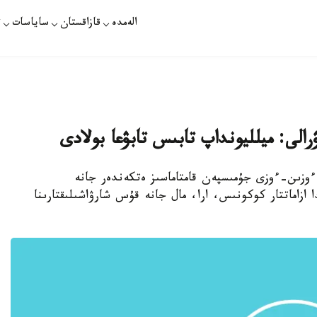
الەمدە
قازاقستان
ساياسات
ت
ى: ميلليونداپ تابىس تابۋعا بولادى
 ءوزىن-ءوزى جۇمىسپەن قامتاماسىز ەتكەندەر جانە
ازاماتتار كوكونىس، ارا، مال جانە قۇس شارۋاشىلىقتارىنا