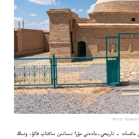
Фото: Қызыло
ى ماقسات - تاريحي-مادەني مۇرا نىسانىن ساقتاپ قالۋ، ونىڭ