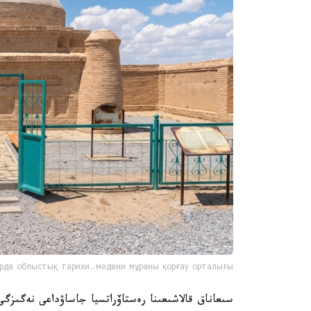
рда облыстық тарихи-мәдени мұраны қорғау орталығы
سىعاناق قالاشىعىنا رەستاۆراتسيا جاساۋداعى نەگىزگ