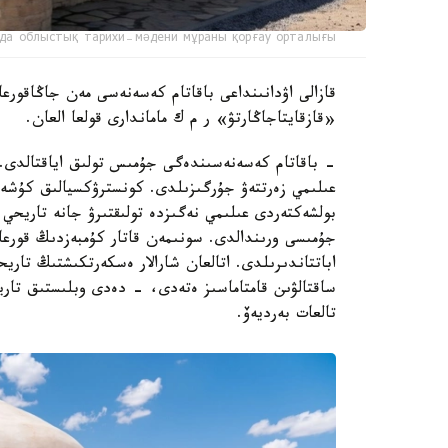
да облыстық тарихи-мәдени мұраны қорғау орталығы
قازالى اۋدانىنداعى باقاتام كەسەنەسى مەن جاڭاقورعان
«قازقايتاجاڭارتۋ» ر م ك ماماندارى قولعا العان.
- باقاتام كەسەنەسىندەگى جۇمىس تولىق اياقتالدى. ر
عىلىمي زەرتتەۋ جۇرگىزىلدى. كونسترۋكسيالىق كۇشەي
بولشەكتەردى عىلىمي نەگىزدە تولىقتىرۋ جانە تاريحي م
جۇمىسى ورىندالدى. سونىمەن قاتار كۇمبەزدىڭ قورعا
اباتتاندىرىلدى. اتالعان شارالار ەسكەرتكىشتىڭ تار
ساقتالۋىن قامتاماسىز ەتەدى، - دەدى وبلىستىق تاري
تالعات بەرديەۆ.