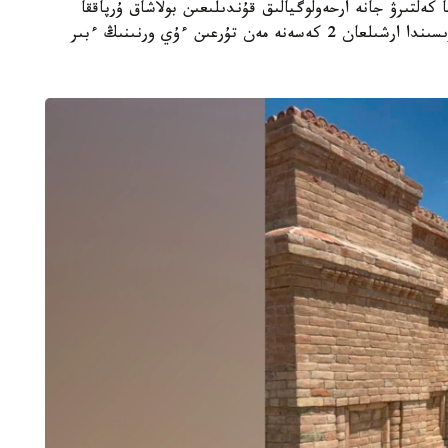
 كەلتىرۋ جانە ارحەولوگيالىق قۇندىلىعىن بولاشاق ۇرپاققا
جەتكىزۋ. جوسپارعا سايكەس ارحەولوگيالىق قازبا بارىسىندا ارشىلعان 2 كەسەنە مەن تۇرعىن ءۇي ورنىنىڭ ءبىر