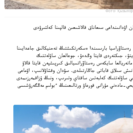
Фото: Қызылор
 اۋدانىنداعى سىعاناق قالاشىعىن قالپىنا كەلتىرۋدى
ەستاۆراسيا بارىسىندا ەسكەرتكىشتىڭ تەحنيكالىق جاعدايىنا
تۋ، جىكتەردى قايتا وڭدەۋ، جوعالعان ساۋلەتتىك
اتەريالعا سايكەس رەستاۆراتسيالىق كىرپىشپەن قايتا قالاۋ
نىش سىلاق قاباتى جاڭارتىلدى. سۋدان وقشاۋلانىپ، اۋماعى
يحي ساۋلەتتىك كەلبەتىن ساقتاي وتىرىپ، ونىڭ ۇزاقمەرزىمدى
حي-مادەني مۇرانى قورعاۋ ورتالىعىنىڭ ءبولىم مەڭگەرۋشىسى