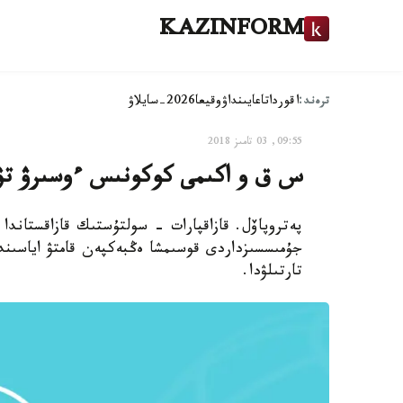
KAZINFORM
ترەند:
اقوردا
تاعايىنداۋ
وقيعا
2026-سايلاۋ
09:55, 03 تامىز 2018
س ق و اكىمى كوكونىس ءوسىرۋ تۋرال
پەتروپاۆل. قازاقپارات - سولتۇستىك قازاقستاندا
جۇمىسسىزداردى قوسىمشا ەڭبەكپەن قامتۋ اياسىندا 
تارتىلۋدا.