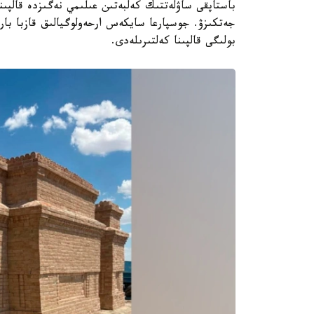
باستاپقى ساۋلەتتىك كەلبەتىن عىلىمي نەگىزدە قالپىنا
بولىگى قالپىنا كەلتىرىلەدى.