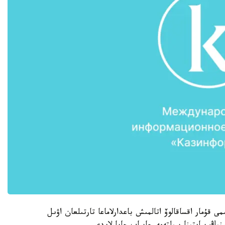
 قۇمار اقساقالوۆ اتالمىش باعدارلاماعا تارتىلعان اۋىل