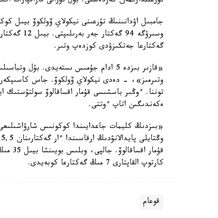
تۇرعىندارىمەن كەزدەستى. بۇل تۋرالى قازاقپارات اكى
جامبىل اۋدانىنىڭ تۇرعىنى نيكولاي ۆولكوۆ بيىل كوكو
گەكتارعا جەتكىزۋدى كوزدەپ وتىر.
توننا. ءوڭىر باسشىسى قۇمار اقساقالوۆ سولتۇستىك 
ەكەندىگىن اتاپ ءوتتى.
«بىزدىڭ كليمات جاعدايىندا كوكونىس شارۋاشىلىعى 
و
قۇمار ا
كارتوپ القاپتارى 7 مىڭ گەكتارعا كوبەيدى.
قوعام