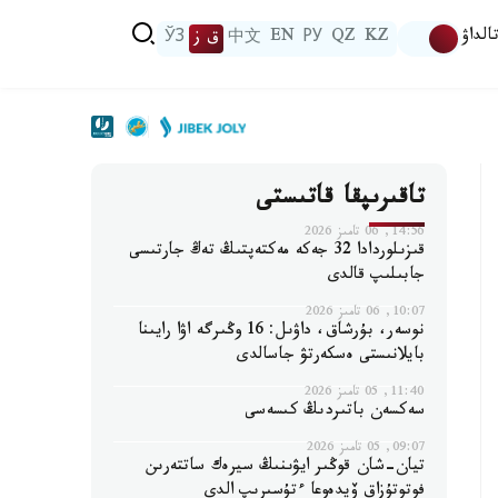
الداۋ
KZ
QZ
РУ
EN
中文
ق ز
ЎЗ
تاقىرىپقا قاتىستى
14:56, 06 تامىز 2026
قىزىلوردادا 32 جەكە مەكتەپتىڭ تەڭ جارتىسى
جابىلىپ قالدى
10:07, 06 تامىز 2026
نوسەر، بۇرشاق، داۋىل: 16 وڭىرگە اۋا رايىنا
بايلانىستى ەسكەرتۋ جاسالدى
11:40, 05 تامىز 2026
سەكسەن باتىردىڭ كىسەسى
09:07, 05 تامىز 2026
تيان-شان قوڭىر ايۋىنىڭ سيرەك ساتتەرىن
فوتوتۇزاق ۆيدەوعا ءتۇسىرىپ الدى