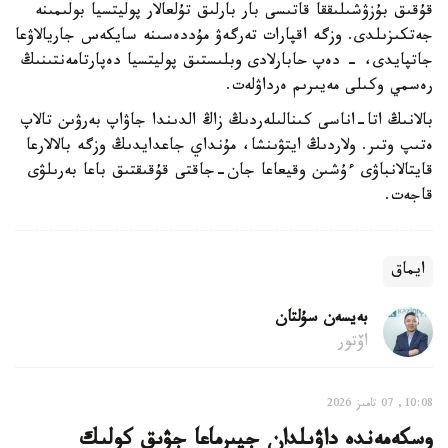
قۇقىق بۇزۋشىلىققا قاتىسى بار بارلىق تۇلعالار پوليتسيا بولىمىنە
جەتكىزىلدى. وزگە اقپارات تەرگەۋ مۇددەسىنە سايكەس جاريالاۋعا
جاتپايدى، - دەپ حابارلادى وبلىستىق پوليتسيا دەپارتامەنتىنىڭ
رەسمي وكىلى مەيىرىم ەرداۋلەت.
بالانىڭ اتا-اناسى كىنالىلەردىڭ زاڭ الدىندا جاۋاپ بەرۋىن تالاپ
ەتىپ وتىر. ولاردىڭ ايتۋىنشا، مۇنداي جاعدايدىڭ وزگە بالالارعا
قايتالانباۋى ءۇشىن وقيعاعا جان-جاقتى قۇقىقتىق باعا بەرىلۋى
قاجەت.
ايماق
بەيسەن سۇلتان
اۆتور
10:08, 07 تامىز 2026
وسكەمەندە داۋىلدان جيىرماعا جۋىق كولىك