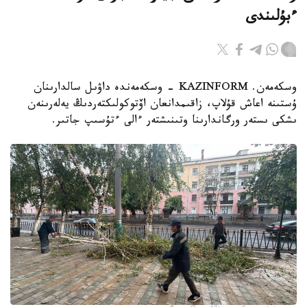
ءبۇلىندى
وسكەمەن. KAZINFORM - وسكەمەندە داۋىل سالدارىنان
ۇستىنە اعاش قۇلاپ، زاقىمدانعان اۆتوكولىكتەردىڭ يەلەرىنەن
ىشكى ىستەر ورگاندارىنا وتىنىشتەر ءالى ءتۇسىپ جاتىر.