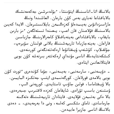
بالانىڭ اتا-اناسىنىڭ ايتۋىنشا، ءبۇلدىرشىن جەكەمەنشىك
بالاباقشاعا نەبارى بەس كۇن بارعان. العاشىندا ونىڭ
مازاسىزدانۋىن بەيىمدەلۋ كەزەڭىمەن بايلانىستىرعان. الايدا كەيىن
بالاسىنىڭ قۇلاعىنان قان اعىپ، يىعىندا تىستەلگەن ءىز بارىن
بايقاپ، بالاباقشاداعى بەينەباقىلاۋ كامەرالارىنىڭ جازباسىن
قاراعان. بەينەجازبادا تاربيەشىنىڭ بالانى قولىنان سۇيرەپ،
جۇلقىلاپ، كۇشتەپ ۇيىقتاتۋعا ارەكەتتەنگەنى كورىنەدى.
كىشكەنتايدىڭ اناسى مۇنداي ارەكەتتەر بىرنەشە كۇن بويى
قايتالانعانىن ايتادى.
- دۇيسەنبى، سارسەنبى، بەيسەنبى، جۇما كۇندەرى ءتورت كۇن
بويى بالامدى قورلاعان. كورگەنىمدى ايتىپ جەتكىزە المايمىن.
بالا ۇيىقتاماسا، قولىن جاۋىپ تاستايدى. كورپەنى الىپ،
ۇستىنەن باسىپ تۇرادى. شايقاعان كەزدە لاقتىرىپ جىبەرەدى.
بالا ەكى بەتىمەن قۇلايدى. قايتادان تاربيەشىنىڭ ەتەگىنە
جارماسادى. تاماق ىشكىسى كەلسە، ونى دا بەرمەيدى، - دەدى
بالانىڭ اناسى جازيرا عابيدەن.