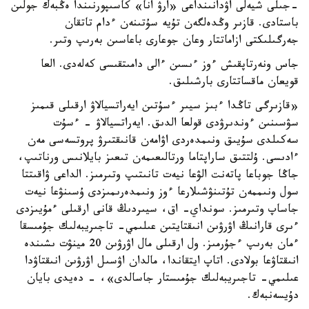
-جىلى شيەلى اۋدانىنداعى «ارۋ انا» كاسىپورنىندا ەڭبەك جولىن
باستادى. قازىر وڭدەلگەن تۇيە سۇتىنەن ءدام تاتقان
جەرگىلىكتى ازاماتتار وعان جوعارى باعاسىن بەرىپ وتىر.
جاس ونەرتاپقىش ءوز ءىسىن ءالى دامىتقىسى كەلەدى. العا
قويعان ماقساتتارى بارشىلىق.
«قازىرگى تاڭدا ءبىز سيىر ءسۇتىن ايەراتسيالاۋ ارقىلى قىمىز
سۋسىنىن ءوندىرۋدى قولعا الدىق. ايەراتسيالاۋ - ءسۇت
سەكىلدى سۇيىق ونىمدەردى اۋامەن قانىقتىرۋ پروتسەسى مەن
ءادىسى. ۇلتتىق ساراپتاما ورتالىعىمەن تىعىز بايلانىس ورناتىپ،
جاڭا جوباعا پاتەنت الۋعا نيەت تانىتىپ وتىرمىز. الداعى ۋاقىتتا
سول ونىممەن تۇتىنۋشىلارعا ءوز ونىمدەرىمىزدى ۇسىنۋعا نيەت
جاساپ وتىرمىز. سونداي- اق، سيىردىڭ قانى ارقىلى ءمۇيىزدى
ءىرى قارانىڭ اۋرۋىن انىقتايتىن عىلىمي- تاجىريبەلىك جۇمىسقا
ءمان بەرىپ ءجۇرمىز. ول ارقىلى مال اۋرۋىن 20 مينۋت ىشىندە
انىقتاۋعا بولادى. اتاپ ايتقاندا، مالدان اۋسىل اۋرۋىن انىقتاۋدا
عىلىمي- تاجىريبەلىك جۇمىستار جاسالدى»، - دەيدى بايان
دۇيسەنبەك.