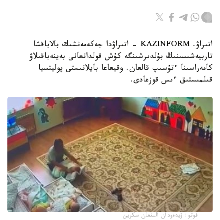
اتىراۋ. KAZINFORM - اتىراۋدا جەكەمەنشىك بالاباقشا
تاربيەشىسىنىڭ بۇلدىرشىنگە كۇش قولدانعانى بەينەباقىلاۋ
كامەراسىنا ءتۇسىپ قالعان. وقيعاعا بايلانىستى پوليتسيا
قىلمىستىق ءىس قوزعادى.
فوتو: ۆيدەودان الىنعان سكرين