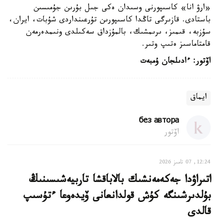
«ارۋ انا» كاسىپورنى وسىدان ەكى جىل بۇرىن جۇمىسىن
باستادى. قازىرگى تاڭدا كاسىپورىن تۇرعىنداردى شۇبات، ايران،
سۇزبە، قىمىز، ىرىمشىك، بالمۇزداق سەكىلدى ونىمدەرمەن
قامتاماسىز ەتىپ وتىر.
اۆتور: ءادىلجان ۇمبەت
ايماق
без автора
اۆتور
12:24, 07 تامىز 2026
اتىراۋدا جەكەمەنشىك بالاباقشا تاربيەشىسىنىڭ
بۇلدىرشىنگە كۇش قولدانعانى ۆيدەوعا ءتۇسىپ
قالدى