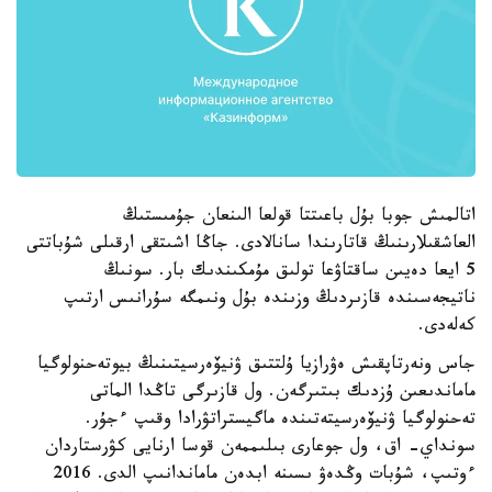
اتالمىش جوبا بۇل باعىتتا قولعا الىنعان جۇمىستىڭ
العاشقىلارىنىڭ قاتارىندا سانالادى. جاڭا اشىتقى ارقىلى شۇباتتى
5 ايعا دەيىن ساقتاۋعا تولىق مۇمكىندىك بار. سونىڭ
ناتيجەسىندە قازىردىڭ وزىندە بۇل ونىمگە سۇرانىس ارتىپ
كەلەدى.
جاس ونەرتاپقىش ەۋرازيا ۇلتتىق ۋنيۆەرسيتىنىڭ بيوتەحنولوگيا
ماماندىعىن ۇزدىك بىتىرگەن. ول قازىرگى تاڭدا الماتى
تەحنولوگيا ۋنيۆەرسيتەتىندە ماگيستراتۋرادا وقىپ ءجۇر.
سونداي- اق، ول جوعارى بىلىممەن قوسا ارنايى كۋرستاردان
ءوتىپ، شۇبات وڭدەۋ ىسىنە ابدەن ماماندانىپ الدى. 2016