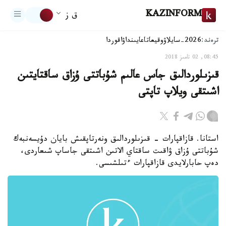
KAZINFORM
ق ز
ترەند:
2026-سايلاۋ
وقيعا
تاعايىنداۋ
اقوردا
08:45, 02 تامىز 2018
قىزىلوردالىق جاس عالىم شۇباتتى ۇزاق ساقتايتىن
اشىتقى ويلاپ تاپتى
استانا. قازاقپارات - قىزىلوردالىق ونەرتاپقىش بايان دۇيسەنبەك
شۇباتتى ۇزاق ۋاقىت ساقتاي الاتىن اشىتقى جاساپ شىعاردى،
دەپ حابارلايدى قازاقپارات ءتىلشىسى.