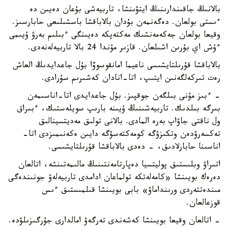
بالانىڭ جاقىندارىنىڭ ايتۋىنشا، تاربيەشى بۇعان دەيىن دە
ءىستى بولعان. دەگەنمەن بۇدان بالاباقشا باسشىلىعى حابارسىز.
وقيعا بولعان جەكەمەنشىك مەكتەپكە دەيىنگى ءبىلىم بەرۋ ۇيىمى
ءۇش اي بۇرىن اشىلعان. قازىر مۇندا 24 بالا تاربيەلەنەدى.
بالاباقشا قۇرىلتايشىسى ناعيما امانقوسوۆا بۇل جاعدايدىڭ العاش
رەت تىركەلگەنىن ايتىپ، اتا-انادان كەشىرىم سۇرادى.
- ءبىز مۇنى بىلگەن جوقپىز. بۇل جاعدايدى اتا-اناسىمەن
بىرگە بىلدىك. تاربيەشىنىڭ ۇيىنە بارىپ سويلەستىك، ءبىراق
ول ناقتى جاۋاپ بەرە المادى. بالانى تولىق مەديتسينالىق
تەكسەرۋدەن وتكىزۋگە كومەكتەسۋگە دايىن ەكەنىمىزدى اتا-
اناسىنا حابارلادىق، - دەدى بالاباقشا قۇرىلتايشىسى.
اتىراۋ وبلىستىق پوليتسيا دەپارتامەنتىنىڭ مالىمەتىنشە، اتالعان
دەرەك بويىنشا «كامەلەتكە تولماعان ادامدى تاربيەلەۋ جونىندەگى
مىندەتتەردى ورىنداماۋ» بابى بويىنشا قىلمىستىق ءىس
قوزعالعان.
- اتالعان وقيعا بويىنشا كەشەندى تەرگەۋ امالدارى جۇرگىزىلۋدە.