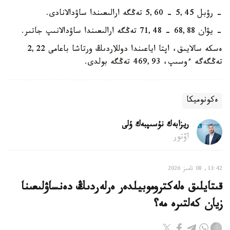
- رۋبل 5,45 - 5,60 تەڭگە ارالىعىندا ساۋدالانادى.
- يۋان 68,88 - 71,48 تەڭگە ارالىعىندا ساۋدالانىپ جاتىر.
ەسكە سالايىق، اپتا اياعىندا دوللاردىڭ ورتاشا باعامى 2,22
تەڭگەگە ءوسىپ، 469,93 تەڭگە بولدى.
ەكونوميكا
ريزابەك نۇسىپبەك ۇلى
اۆتور
13:42, 08 تامىز 2026
قىتايلىق ەلەكتروموبيلدەر ەرلەردىڭ دەنساۋلىعىنا
زيان كەلتىرە مە؟