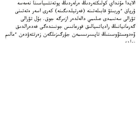
الايدا مۇنداي كولىكتەردىڭ ەرلەردىڭ پوتەنتسياسىنا نەمەسە
ۇرپاق ءوربىتۋ قابىلەتىنە (فەرتيلدىگىنە) كەرى اسەر ەتەتىنى
تۋرالى سەنىمدى عىلىمي دالەلدەر ازىرگە جوق. بۇل تۋرالى
گەرمانيانىڭ رادياتسيالىق قورعانىس جونىندەگى فەدەرالدىق
ۆەدومستۆوسىنىڭ تاپسىرىسىمەن جۇرگىزىلگەن زەرتتەۋدەن ءمالىم
بولدى.
ۆيدەو اۆتورى تۇرمىستىق ەلەكتروماگنيتتىك ءورىستى ولشەيتىن
قۇرىلعىنى قوزعالىسسىز تۇرعان كولىكتىڭ ورىندىعىنا قويعان.
قۇرىلعى ەكرانىندا 14 كە دەيىنگى كورسەتكىش پايدا بولىپ،
كەيىن ەسكەرتۋ سيگنالى قوسىلعان.
الايدا ۆيدەودا قۇرىلعىنىڭ ناقتى مودەلى، ولشەم بىرلىگى،
جيىلىك دياپازونى نەمەسە كاليبرلەۋ تۋرالى مالىمەتتەر
كورسەتىلمەگەن. مۇنداي اقپاراتسىز الىنعان ناتيجەلەردى عىلىمي
تۇرعىدان باعالاۋ مۇمكىن ەمەس.
سونىمەن قاتار قۇرىلعى ەكرانىنداعى «Harmful» («زياندى»)
دەگەن جازۋ تەك ءوندىرۋشى بەلگىلەگەن شەكتى دەڭگەيدەن
اسقانىن بىلدىرەدى. بۇل ادامنىڭ دەنساۋلىعىنا ناقتى قاۋىپ بار