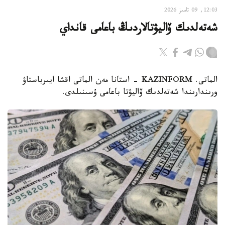
12:03, 09 تامىز 2026
شەتەلدىك ۆاليۋتالاردىڭ باعامى قانداي
الماتى. KAZINFORM - استانا مەن الماتى اقشا ايىرباستاۋ
ورىندارىندا شەتەلدىك ۆاليۋتا باعامى ۇسىنىلدى.