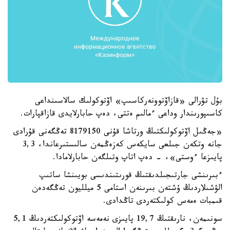
بۇل تۋرالى «قازاۆتوونەركاسىپ» اۆتوكولىك سالاسىنداعى
كاسىپورىندار وداعى ءمالىم ەتتى، دەپ حابارلايدى قازاقپارات.
«جەڭىل اۆتوكولىكتىڭ ورتاشا قۇنى 8179150 تەڭگەنى قۇرادى
جانە وتكەن جىلعى سايكەس كەزەڭمەن سالىستىرعاندا، 3,3
پايىزعا ءوستى»، - دەپ اتاپ وتىلگەن حابارلامادا.
ءبىرىنشى جارتىجىلدىقتىڭ قورىتىندىسى بويىنشا ساتىپ
الۋشىلاردىڭ ۇشتەن بىرىنەن استامى 5 ميلليون تەڭگەدەن
قىمبات ەمەس كولىكتەردى تاڭدادى.
سونىمەن، نارىقتىڭ 19,7 پايىزى نەمەسە اۆتوكولىكتەردىڭ 5,1