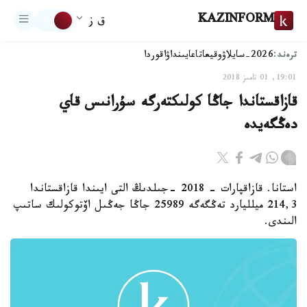
KAZINFORM
ق ز
ترەند:
2026-سايلاۋ
وقيعا
تاعايىنداۋ
اقوردا
19:01, 01 تامىز 2018
قازاقستاندا جاڭا كولىكتەرگە سۇرانىس قاي
دەڭگەيدە
استانا. قازاقپارات - 2018 -جىلدىڭ التى ايىندا قازاقستاندا
214,3 ميلليارد تەڭگەگە 25989 جاڭا جەڭىل اۆتوكولىك ساتىپ
الىندى.