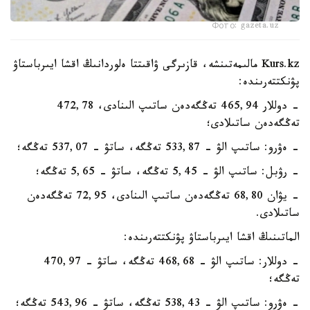
Фото: gazeta.uz
Kurs.kz مالىمەتىنشە، قازىرگى ۋاقىتتا ەلوردانىڭ اقشا ايىرباستاۋ
پۋنكتتەرىندە:
- دوللار 465,94 تەڭگەدەن ساتىپ الىنادى، 472,78
تەڭگەدەن ساتىلادى؛
- ەۋرو: ساتىپ الۋ - 533,87 تەڭگە، ساتۋ - 537,07 تەڭگە؛
- رۋبل: ساتىپ الۋ - 5,45 تەڭگە، ساتۋ - 5,65 تەڭگە؛
- يۋان 68,80 تەڭگەدەن ساتىپ الىنادى، 72,95 تەڭگەدەن
ساتىلادى.
الماتىنىڭ اقشا ايىرباستاۋ پۋنكتتەرىندە:
- دوللار: ساتىپ الۋ - 468,68 تەڭگە، ساتۋ - 470,97
تەڭگە؛
- ەۋرو: ساتىپ الۋ - 538,43 تەڭگە، ساتۋ - 543,96 تەڭگە؛