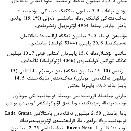
مىڭى 3,5-5 ميلليون تەڭگە ارالىعىندا ساۋدالانعانى بايقالدى.
بۇدان بولەك، 3,5 ميلليون تەڭگەگە دەيىنگى بيۋدجەتتىك
سەگمەنتتەگى كولىكتەردىڭ ساتىلىمى ەلەۋلى (%19,1) بولدى،
ياعني جارتى جىلدا 4964 اۆتوموبيل وتكىزىلدى.
مۇنىمەن قوسا، 5-7 ميلليون تەڭگە ارالىعىندا باعالانعان
تەحنيكانىڭ 20,6 پايىزى (5344 كولىك) ساتىلدى.
ساتىپ الۋشىلاردىڭ 15,6 پايىزدان استامى قۇنى 7-10 ميلليون
تەڭگە تۇراتىن كولىكتەردى (4066 اۆتوكولىك) تاڭدادى.
بيزنەس (10-15 ميلليون تەڭگە) پەن پرەميۋم ساناتتاعى (15
ميلليون تەڭگەدەن جوعارى) سەگمەنتتەر سايكەسىنشە 14,5
پايىز جانە 10,5 پايىزعا جەتتى.
جارتى جىلدىڭ قورىتىندىسى بويىنشا قولجەتىمدىگى جوعارى
مودەلدەردىڭ رەيتينگىندە وتاندىق اۆتوكولىكتەر ءوتىمدى بولدى.
باعا جاعىنان 2,59 ميلليون تەڭگەدەن باستالاتىن Lada Granta
قولجەتىمدىرەك بولدى. ەڭ قولجەتىمدى اۆتوموبيلدەردىڭ
توپ-10 قاتارىنا Ravon Nexia-نىڭ باعاسى 2,75 ميلليون