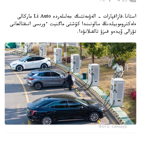
استانا.قازاقپارات - الەۋمەتتىك جەلىلەردە Li Auto ماركالى
ەلەكتروموبيلدىڭ سالونىندا كۇشتى ماگنيت ءورىسى انىقتالعانى
تۋرالى ۆيدەو قىزۋ تالقىلانۋدا.
Фото: Синьхуа