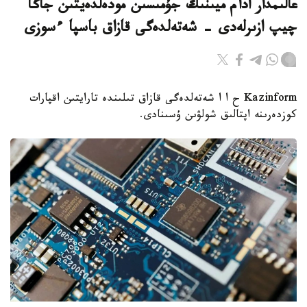
عالىمدار ادام ميىنىڭ جۇمىسىن مودەلدەيتىن جاڭا
چيپ ازىرلەدى - شەتەلدەگى قازاق باسپا ءسوزى
Kazinform ح ا ا شەتەلدەگى قازاق تىلىندە تارايتىن اقپارات
كوزدەرىنە اپتالىق شولۋىن ۇسىنادى.