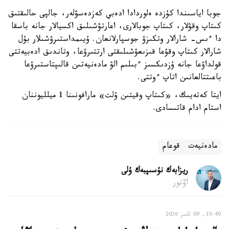
جوبا اياسىندا كۇزدە ەلوردادا ادەبي كەزدەسۋلەر، جالپى حالىقتىق
كىتاپ وقۋلار، كىتاپ جوبالارى، اعارتۋشىلىق اكسيالار جانە باسقا
دا ءىس- شارالار وتكىزۋ جوسپارلانعان. ۇيىمداستىرۋشىلار بۇل
شارالار كىتاپ وقۋعا قىزىعۋشىلىقتى ارتتىرۋعا، وتاندىق ادەبيەتتى
قولداۋعا جانە ۇزدىكسىز ءبىلىم الۋ مادەنيەتىن قالىپتاستىرۋعا
باعىتتالعانىن اتاپ ءوتتى.
ايتا كەتەيىك، «كىتاپ وقيتىن ۇلت» مارافونىنا 1 ميلليوننان
استام ادام قاتىسادى.
مادەنيەت
قوعام
ريزابەك نۇسىپبەك ۇلى
اۆتور
10:40, 09 تامىز 2026