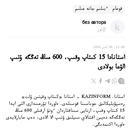
قوعام
ءبىلىم جانە عىلىم
без автора
اۆتور
11:40, 09 تامىز 2026
استانادا 15 كىتاپ وقىپ، 600 مىڭ تەڭگە ۇتىپ
الۋعا بولادى
استانا. KAZINFORM - استانا «كىتاپ وقيتىن ۇلت»
رەسپۋبليكالىق جوباسىنا قوسىلدى. ەلوردا تۇرعىندارى التى ايدا
15 كىتاپ وقىپ، ارنايى سىناقتاردان ءوتۋ ارقىلى 600 مىڭ
تەڭگەگە دەيىن اقشالاي سىيلىق ۇتىپ الا الادى، دەپ حابارلايدى
ەلوردا اكىمدىگى.