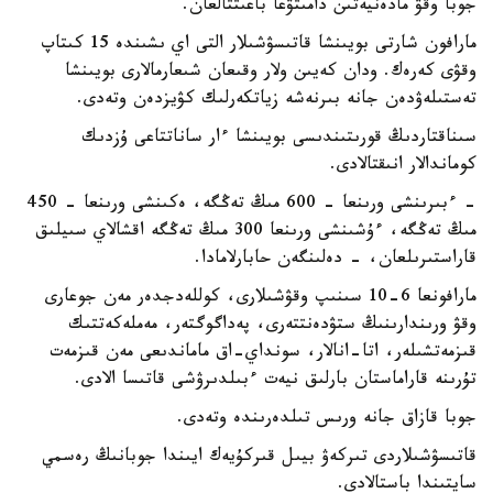
جوبا وقۋ مادەنيەتىن دامىتۋعا باعىتتالعان.
مارافون شارتى بويىنشا قاتىسۋشىلار التى اي ىشىندە 15 كىتاپ
وقۋى كەرەك. ودان كەيىن ولار وقىعان شىعارمالارى بويىنشا
تەستىلەۋدەن جانە بىرنەشە زياتكەرلىك كۋيزدەن وتەدى.
سىناقتاردىڭ قورىتىندىسى بويىنشا ءار ساناتتاعى ۇزدىك
كوماندالار انىقتالادى.
- ءبىرىنشى ورىنعا - 600 مىڭ تەڭگە، ەكىنشى ورىنعا - 450
مىڭ تەڭگە، ءۇشىنشى ورىنعا 300 مىڭ تەڭگە اقشالاي سىيلىق
قاراستىرىلعان، - دەلىنگەن حابارلامادا.
مارافونعا 6-10 سىنىپ وقۋشىلارى، كوللەدجدەر مەن جوعارى
وقۋ ورىندارىنىڭ ستۋدەنتتەرى، پەداگوگتەر، مەملەكەتتىك
قىزمەتشىلەر، اتا-انالار، سونداي-اق ماماندىعى مەن قىزمەت
تۇرىنە قاراماستان بارلىق نيەت ءبىلدىرۋشى قاتىسا الادى.
جوبا قازاق جانە ورىس تىلدەرىندە وتەدى.
قاتىسۋشىلاردى تىركەۋ بيىل قىركۇيەك ايىندا جوبانىڭ رەسمي
سايتىندا باستالادى.