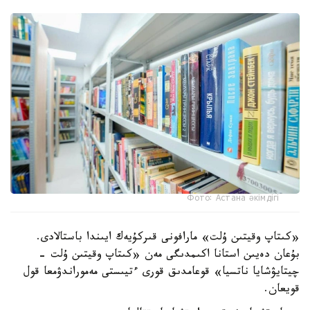
Фото: Астана әкімдігі
«كىتاپ وقيتىن ۇلت» مارافونى قىركۇيەك ايىندا باستالادى.
بۇعان دەيىن استانا اكىمدىگى مەن «كىتاپ وقيتىن ۇلت -
چيتايۋشايا ناتسيا» قوعامدىق قورى ءتيىستى مەموراندۋمعا قول
قويعان.