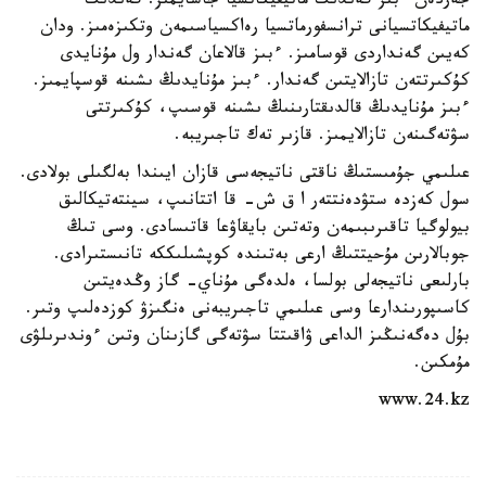
جەردەن ءبىز گەندىك ماتيفيكاتسيا جاسايمىز. گەندىك
ماتيفيكاتسيانى ترانسفورماتسيا رەاكسياسىمەن وتكىزەمىز. ودان
كەيىن گەنداردى قوسامىز. ءبىز قالاعان گەندار ول مۇنايدى
كۇكىرتتەن تازالايتىن گەندار. ءبىز مۇنايدىڭ ىشىنە قوسپايمىز.
ءبىز مۇنايدىڭ قالدىقتارىنىڭ ىشىنە قوسىپ، كۇكىرتتى
سۋتەگىنەن تازالايمىز. قازىر تەك تاجىريبە.
عىلىمي جۇمىستىڭ ناقتى ناتيجەسى قازان ايىندا بەلگىلى بولادى.
سول كەزدە ستۋدەنتتەر ا ق ش- قا اتتانىپ، سينتەتيكالىق
بيولوگيا تاقىرىبىمەن وتەتىن بايقاۋعا قاتىسادى. وسى تىڭ
جوبالارىن مۇحيتتىڭ ارعى بەتىندە كوپشىلىككە تانىستىرادى.
بارلىعى ناتيجەلى بولسا، ەلدەگى مۇناي- گاز وڭدەيتىن
كاسىپورىندارعا وسى عىلىمي تاجىريبەنى ەنگىزۋ كوزدەلىپ وتىر.
بۇل دەگەنىڭىز الداعى ۋاقىتتا سۋتەگى گازىنان وتىن ءوندىرىلۋى
مۇمكىن.
www.24.kz