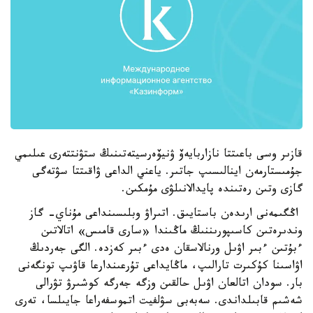
قازىر وسى باعىتتا نازاربايەۆ ۋنيۆەرسيتەتىنىڭ ستۋنتتەرى عىلىمي
جۇمىستارمەن اينالىسىپ جاتىر. ياعني الداعى ۋاقىتتا سۋتەگى
گازى وتىن رەتىندە پايدالانىلۋى مۇمكىن.
اڭگىمەنى ارىدەن باستايىق. اتىراۋ وبلىسىنداعى مۇناي- گاز
وندىرەتىن كاسىپورىننىڭ ماڭىندا «سارى قامىس» اتالاتىن
ءبۇتىن ءبىر اۋىل ورنالاسقان ەدى ءبىر كەزدە. الگى جەردىڭ
اۋاسىنا كۇكىرت تارالىپ، ماڭايداعى تۇرعىندارعا قاۋىپ تونگەنى
بار. سودان اتالعان اۋىل حالقىن وزگە جەرگە كوشىرۋ تۋرالى
شەشىم قابىلداندى. سەبەبى سۋلفيت اتموسفەراعا جايىلسا، تەرى