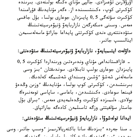
اۋرۋلارىن تۋعىزادى. جالپى مۇناي ەكىگە بولىنەدى. بىرىندە
كۇكىرتى كوپ، ەكىنشىسىندە از. ەگەر مۇنايدىڭ قۇرامىندا
كۇكىرت سۋتەگى 0,5 پايىزدان جوعارى بولسا، بۇل جاقسى
ەمەس. وسىنى ەسكەرگەن نازاربايەۆ ۋنيۆەرسيتەتىنىڭ
ستۋدەنتتەرى ەندى كۇكىرتتى پايداعا جاراتۋ ماسەلەسىمەن
اينالىسىپ جاتىر.
داۋلەت ايتىمبايەۆ، نازاربايەۆ ۋنيۆەرسيتەتىنىڭ ستۋدەنتى:
- قازاقستانداعى مۇناي وندىرەتىن ورىنداردا كۇكىرت 0,5
پايىزدان جوعارى بولىپ تابىلادى. سوندىقتان ءبىز وسى
ماسەلەنى شەشۋ ءۇشىن وسىنداي شەشىمگە كەلدىك.
بىرىنشىدەن، كۇكىرتى كوپ بولسا، مۇنايدىڭ ءوزىن وڭدەۋ
قيىنعا سوعادى. ەكىنشىدەن، باعاسى، ساپاسى تومەنىرەك
بولادى. ەلىمىزدە كۇكىرت وڭدەلمەيدى ەمەس. ءبىراق بۇل
جاستار سۋلفيتتى وزگە تاسىلمەن كادەگە جاراتپاق.
ايدانا تولەشوۆا، نازاربايەۆ ۋنيۆەرسيتەتىنىڭ ستۋدەنتى:
- مىنا جەردە ءبىزدىڭ سانا باكتەريالارىمىز ءوسىپ جاتىر. وسى