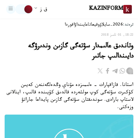
KAZINFORM
ق ز
ترەند:
2026-سايلاۋ
وقيعا
تاعايىنداۋ
اقوردا
18:22, 01 تامىز 2018
وتاندىق عالىمدار سۋتەگى گازىن وندىرۋگە
دايىندالىپ جاتىر
استانا. قازاقپارات - ەلىمىزدە مۇناي وڭدەلگەننەن كەيىن
كۇكىرت سۋتەگى كوپ مولشەردە قالدىق كۇيىندە قالىپ، اينالانى
لاستاپ بارادى. سوندىقتان سۋتەگى گازىن پايداعا جاراتۋ
وزەكتى.