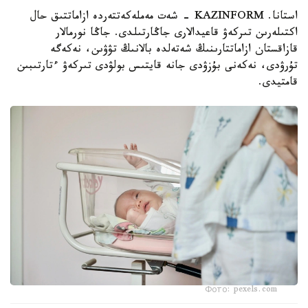
استانا. KAZINFORM - شەت مەملەكەتتەردە ازاماتتىق حال
اكتىلەرىن تىركەۋ قاعيدالارى جاڭارتىلدى. جاڭا نورمالار
قازاقستان ازاماتتارىنىڭ شەتەلدە بالانىڭ تۋۋىن، نەكەگە
تۇرۋدى، نەكەنى بۇزۋدى جانە قايتىس بولۋدى تىركەۋ ءتارتىبىن
قامتيدى.
Фото: pexels.com