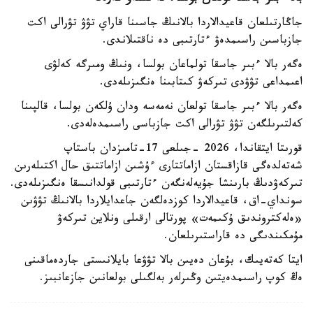
جاڭارتىلعان قاعيدالاردا بالانىڭ جاسىنا قاراي تۋۋ تۋرالى اكت
جازباسىن راسىمدەۋ ءتارتىبى دە ناقتىلاندى.
ەگەر بالا ءبىر جاسقا تولماعان بولسا، ونىڭ ومىرگە كەلۋى
اعىمداعى تۋۋدى تىركەۋ كىتابىنا ەنگىزىلەدى.
ەگەر بالا ءبىر جاسقا تولعان نەمەسە ودان ۇلكەن بولسا، قالپىنا
كەلتىرىلگەن تۋۋ تۋرالى اكت جازباسى راسىمدەلەدى.
قورىتا ايتقاندا، 2026 -جىلعى 17-تامىزدان باستاپ
شەتەلدەگى قازاقستان ازاماتتارى ءۇشىن ازاماتتىق حال اكتىلەرىن
تىركەۋدىڭ بارىنشا جۇيەلەنگەن ءتارتىبى قولدانىسقا ەنگىزىلەدى.
سونداي-اق، قاعيدالاردا كوزدەلگەن جاعدايلاردا بالانىڭ تۋۋىن
«ەلەكتروندىق ۇكىمەت» پورتالى ارقىلى ونلاين تىركەۋ
مۇمكىندىگى دە قاراستىرىلعان.
ايتا كەتەيىك، بۇعان دەيىن بالا تۋۋعا بايلانىستى جاردەماقىنى
ەڭ كوپ راسىمدەيتىن وڭىرلەر بەلگىلى بولعانىن جازعانبىز.