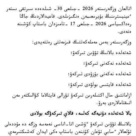
اتالعان وزگەرىستەر 2026 -جىلعى 30- شىلدەدە سىرتقى ىستەر
ءمينيسترىنىڭ بۇيرىعىمەن ەنگىزىلدى. قاعيدالاردىڭ جاڭا
رەداكسياسى 2026 -جىلعى 17 -تامىزدان باستاپ كۇشىنە
ەنەدى.
وزگەرىستەر بەس مەملەكەتتىك قىزمەتتى رەتتەيدى:
شەتەلدە بالانىڭ تۋۋىن تىركەۋ؛
شەتەلدە نەكەنى تىركەۋ؛
شەتەلدە نەكەنى بۇزۋدى تىركەۋ؛
شەتەلدە قايتىس بولۋدى تىركەۋ؛
ازاماتتىق حال اكتىلەرىن تىركەۋ تۋرالى قايتالاما كۋالىكتەر مەن
انىقتامالاردى بەرۋ.
بالا شەتەلدە دۇنيەگە كەلسە، قالاي تىركەۋگە بولادى
بالانىڭ تۋۋىن تىركەۋ ءۇشىن اتا-اناسى نەمەسە وزگە دە مۇددەلى
تۇلعالار ءسابي تۋعان كۇننەن باستاپ ەكى ايدان كەشىكتىرمەي