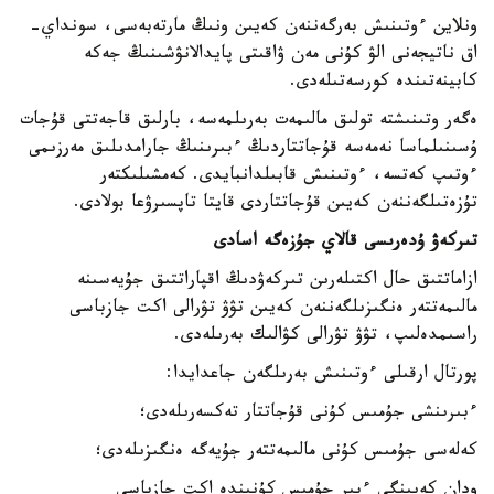
ونلاين ءوتىنىش بەرگەننەن كەيىن ونىڭ مارتەبەسى، سونداي-
اق ناتيجەنى الۋ كۇنى مەن ۋاقىتى پايدالانۋشىنىڭ جەكە
كابينەتىندە كورسەتىلەدى.
ەگەر وتىنىشتە تولىق مالىمەت بەرىلمەسە، بارلىق قاجەتتى قۇجات
ۇسىنىلماسا نەمەسە قۇجاتتاردىڭ ءبىرىنىڭ جارامدىلىق مەرزىمى
ءوتىپ كەتسە، ءوتىنىش قابىلدانبايدى. كەمشىلىكتەر
تۇزەتىلگەننەن كەيىن قۇجاتتاردى قايتا تاپسىرۋعا بولادى.
تىركەۋ ۇدەرىسى قالاي جۇزەگە اسادى
ازاماتتىق حال اكتىلەرىن تىركەۋدىڭ اقپاراتتىق جۇيەسىنە
مالىمەتتەر ەنگىزىلگەننەن كەيىن تۋۋ تۋرالى اكت جازباسى
راسىمدەلىپ، تۋۋ تۋرالى كۋالىك بەرىلەدى.
پورتال ارقىلى ءوتىنىش بەرىلگەن جاعدايدا:
ءبىرىنشى جۇمىس كۇنى قۇجاتتار تەكسەرىلەدى؛
كەلەسى جۇمىس كۇنى مالىمەتتەر جۇيەگە ەنگىزىلەدى؛
ودان كەيىنگى ءبىر جۇمىس كۇنىندە اكت جازباسى