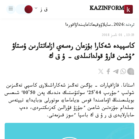
KAZINFORM
ق ز
ترەند:
2026-سايلاۋ
وقيعا
تاعايىنداۋ
اقوردا
13:35, 01 تامىز 2018
كاسپيدە شەكارا بۇزعان رەسەي ازاماتتارىن ۇستاۋ
ءۇشىن قارۋ قولدانىلدى - ۇ ق ك
استانا. قازاقپارات - بۇگىن تەڭىز شەكاراشىلارى كاسپي تەڭىزىن
شولىپ ءجۇرىپ 44˚25′ سولتۇستىك ەندىك پەن 50˚00′ شىعىس
بويلىعىنىڭ اۋماعىندا قوس «ياماحا» موتورلى «بايدا» تيپتەس
جىلدام جۇزەتىن شاعىن ءجۇزۋ قۇرالىن كەزىكتىردى، دەپ
حابارلايدى ق ر ۇ ق ك باسپا ءسوز قىزمەتى.