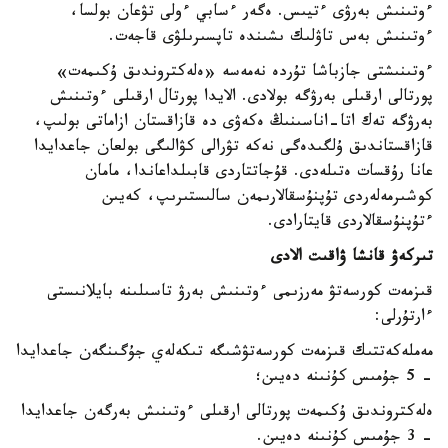
ءوتىنىش بەرۋى ءتيىس. ەگەر ءسابي ءولى تۋعان بولسا،
ءوتىنىش بەس تاۋلىك ىشىندە تاپسىرىلۋى قاجەت.
ءوتىنىشتى جازباشا تۇردە نەمەسە «ەلەكتروندىق ۇكىمەت»
پورتالى ارقىلى بەرۋگە بولادى. الايدا پورتال ارقىلى ءوتىنىش
بەرۋگە تەك اتا-اناسىنىڭ ەكەۋى دە قازاقستان ازاماتى بولىپ،
قازاقستاندىق ۇلگىدەگى نەكە تۋرالى كۋالىگى بولعان جاعدايدا
عانا رۇقسات ەتىلەدى. قۇجاتتاردى قابىلداعاندا، مامان
كوشىرمەلەردى تۇپنۇسقالارىمەن سالىستىرىپ، كەيىن
ءتۇپنۇسقالاردى قايتارادى.
تىركەۋ قانشا ۋاقىت الادى
قىزمەت كورسەتۋ مەرزىمى ءوتىنىش بەرۋ تاسىلىنە بايلانىستى
ءارتۇرلى:
مەملەكەتتىك قىزمەت كورسەتۋشىگە تىكەلەي جۇگىنگەن جاعدايدا
- 5 جۇمىس كۇنىنە دەيىن؛
ەلەكتروندىق ۇكىمەت پورتالى ارقىلى ءوتىنىش بەرگەن جاعدايدا
- 3 جۇمىس كۇنىنە دەيىن.