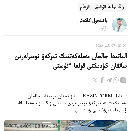
زاڭ جانە قۇقىق
قوعام
باقىتجول كاكەش
اۆتور
20:09, 07 تامىز 2026
الماتىدا جالعان مەملەكەتتىك تىركەۋ نومىرلەرىن
ساتقان كۇدىكتى قولعا ءتۇستى
استانا. KAZINFORM - قازاقستان بويىنشا جالعان
مەملەكەتتىك تىركەۋ نومىرلەرىن ساتقان زاڭسىز سحەمانىڭ
ۇيىمداستىرۋشىسى ۇستالدى.