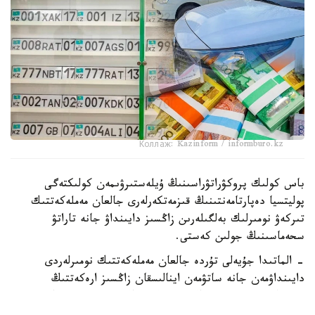
Коллаж: Kazinform / informburo.kz
باس كولىك پروكۋراتۋراسىنىڭ ۇيلەستىرۋىمەن كولىكتەگى
پوليتسيا دەپارتامەنتىنىڭ قىزمەتكەرلەرى جالعان مەملەكەتتىك
تىركەۋ نومىرلىك بەلگىلەرىن زاڭسىز دايىنداۋ جانە تاراتۋ
سحەماسىنىڭ جولىن كەستى.
- الماتىدا جۇيەلى تۇردە جالعان مەملەكەتتىك نومىرلەردى
دايىنداۋمەن جانە ساتۋمەن اينالىسقان زاڭسىز ارەكەتتىڭ
ۇيىمداستىرۋشىسى ۇستالدى. تەرگەۋ مالىمەتتەرى بويىنشا،