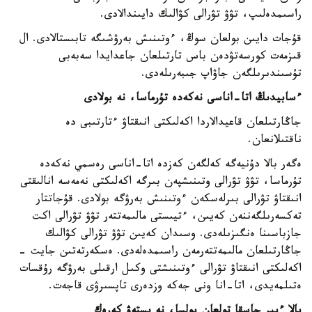
راسىمدەلىپ، تۋۋ تۋرالى كۋالىك دايىندالادى.
قۇجات دايىن بولعان سوڭ، ءوتىنىش بەرۋشىگە تابىستالادى. ال
قىزمەت كورسەتۋدەن باس تارتىلعان جاعدايدا سەبەبى
تۇسىندىرىلگەن جاۋاپ جىبەرىلەدى.
ءسابيدىڭ اتا-اناسى نەكەدە تۇرماسا، نە بولادى
جاڭارتىلعان قاعيدالاردا اكەلىكتى انىقتاۋ ءتارتىبى دە
ناقتىلانعان.
ەگەر بالا دۇنيەگە كەلگەن كەزدە اتا-اناسى رەسمي نەكەدە
تۇرماسا، تۋۋ تۋرالى وتىنىشپەن بىرگە اكەلىكتى نەمەسە انالىقتى
انىقتاۋ تۋرالى بىرلەسكەن ءوتىنىش بەرۋگە بولادى. قۇجاتتار
تەكسەرىلگەننەن كەيىن، ءتيىستى مالىمەتتەر تۋۋ تۋرالى اكت
جازباسىنا ەنگىزىلەدى. وسىدان كەيىن تۋۋ تۋرالى كۋالىك
جاڭارتىلعان مالىمەتتەرمەن راسىمدەلەدى. ەسكەرتەتىن جايت -
اكەلىكتى انىقتاۋ تۋرالى ءوتىنىشتى وكىل ارقىلى بەرۋگە رۇقسات
ەتىلمەيدى، اتا-انا ونى جەكە وزدەرى تاپسىرۋى قاجەت.
بالا ءبىر جاسقا تولعان بولسا، نە ىستەۋ كەرەك