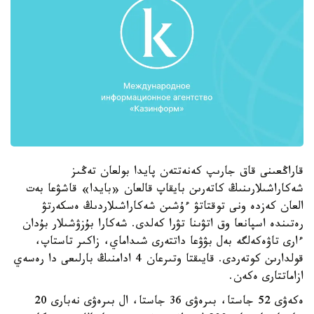
قاراڭعىنى قاق جارىپ كەنەتتەن پايدا بولعان تەڭىز
شەكاراشىلارىنىڭ كاتەرىن بايقاپ قالعان «بايدا» قاشۋعا بەت
العان كەزدە ونى توقتاتۋ ءۇشىن شەكاراشىلاردىڭ ەسكەرتۋ
رەتىندە اسپانعا وق اتۋىنا تۋرا كەلدى. شەكارا بۇزۋشىلار بۇدان
ءارى تاۋەكەلگە بەل بۋۋعا داتتەرى شىداماي، زاكىر تاستاپ،
قولدارىن كوتەردى. قايىقتا وتىرعان 4 ادامنىڭ بارلىعى دا رەسەي
ازاماتتارى ەكەن.
ەكەۋى 52 جاستا، بىرەۋى 36 جاستا، ال بىرەۋى نەبارى 20