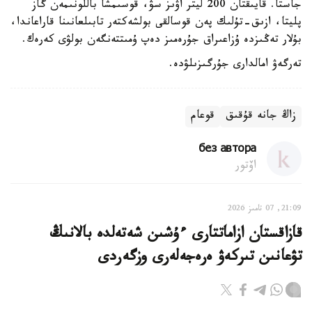
جاستا. قايىقتان 200 ليتر اۋىز سۋ، قوسىمشا باللونىمەن گاز
پليتا، ازىق-تۇلىك پەن قوسالقى بولشەكتەر تابىلعانىنا قاراعاندا،
بۇلار تەڭىزدە ۇزاعىراق جۇرەمىز دەپ ۇمىتتەنگەن بولۋى كەرەك.
تەرگەۋ امالدارى جۇرگىزىلۋدە.
زاڭ جانە قۇقىق
قوعام
без автора
اۆتور
21:09, 07 تامىز 2026
قازاقستان ازاماتتارى ءۇشىن شەتەلدە بالانىڭ
تۋعانىن تىركەۋ ەرەجەلەرى وزگەردى