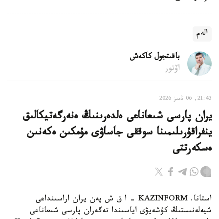
الەم
باقىتجول كاكەش
اۆتور
21:43, 06 تامىز 2026
يران پارسى شىعاناعى ەلدەرىنىڭ ەنەرگەتيكالىق
ينفراقۇرىلىمىنا سوققى جاساۋى مۇمكىن ەكەنىن
ەسكەرتتى
استانا. KAZINFORM - ا ق ش پەن يران اراسىنداعى
شيەلەنىستىڭ كۇشەيۋى اياسىندا تەگەران پارسى شىعاناعى