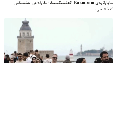
حابارلايدى Kazinform اگەنتتىگىنىڭ انكاراداعى مەنشىكتى
ءتىلشىسى.
Фото: Anadolu
تۇركيا ستاتيستيكا ينستيتۋتىنىڭ (TـİK) مالىمەتىنە سايكەس،
ەسەپتى كەزەڭدە ەلدىڭ تۋريزمنەن تۇسكەن كىرىسى 15,865
ميلليارد ا ق ش دوللارى بولدى.