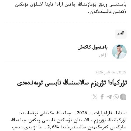
باسشىسى ورمۋز بۇعازىنىڭ جاقىن ارادا قايتا اشىلۋى مۇمكىن
ەكەنىن مالىمدەگەن.
الەم
باقىتجول كاكەش
اۆتور
21:29, 06 تامىز 2026
تۇركيادا تۋريزم سالاسىنىڭ تابىسى تومەندەدى
استانا. قازاقپارات - 2026 -جىلدىڭ ەكىنشى توقسانىندا
تۇركيانىڭ تۋريزم سالاسىنان تۇسكەن تابىسى وتكەن جىلدىڭ
سايكەس كەزەڭىمەن سالىستىرعاندا %2,6- عا ازايدى، دەپ