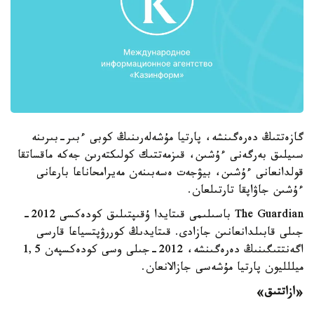
گازەتتىڭ دەرەگىنشە، پارتيا مۇشەلەرىنىڭ كوبى ءبىر-بىرىنە
سىيلىق بەرگەنى ءۇشىن، قىزمەتتىك كولىكتەرىن جەكە ماقساتقا
قولدانعانى ءۇشىن، بيۋجەت ەسەبىنەن مەيرامحاناعا بارعانى
ءۇشىن جاۋاپقا تارتىلعان.
The Guardian باسىلىمى قىتايدا ۇقىپتىلىق كودەكسى 2012-
جىلى قابىلدانعانىن جازادى. قىتايدىڭ كوررۋپتسياعا قارسى
اگەنتتىگىنىڭ دەرەگىنشە، 2012-جىلى وسى كودەكسپەن 1,5
ميللليون پارتيا مۇشەسى جازالانعان.
«ازاتتىق»