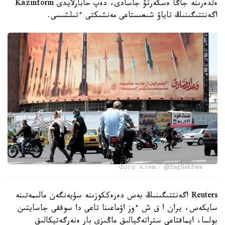
ەلدەرىنە جاڭا ەسكەرتۋ جاسادى، دەپ حابارلايدى Kazinform
اگەنتتىگىنىڭ تاياۋ شىعىستاعى مەنشىكتى ءتىلشىسى.
Фото: x.com / @EnglishFars
Reuters اگەنتتىگىنىڭ بەس دەرەككوزىنە سۇيەنگەن مالىمەتىنە
سايكەس، يران ا ق ش ءوز اۋماعىنا تاعى دا سوققى جاسايتىن
بولسا، ايماقتاعى ستراتەگيالىق ماڭىزى بار ەنەرگەتيكالىق