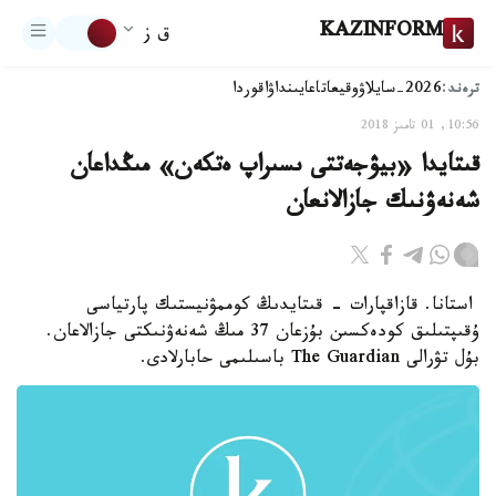
KAZINFORM
ق ز
ترەند:
2026-سايلاۋ
وقيعا
تاعايىنداۋ
اقوردا
10:56, 01 تامىز 2018
قىتايدا «بيۋجەتتى ىسىراپ ەتكەن» مىڭداعان
شەنەۋنىك جازالانعان
استانا. قازاقپارات - قىتايدىڭ كوممۋنيستىك پارتياسى
ۇقىپتىلىق كودەكسىن بۇزعان 37 مىڭ شەنەۋنىكتى جازالاعان.
بۇل تۋرالى The Guardian باسىلىمى حابارلادى.