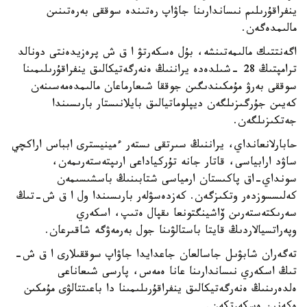
ينفراقۇرىلىم نىساندارىنا جاۋاپ رەتىندە سوققى بەرەتىنىن
مالىمدەگەن.
اگەنتتىك مالىمەتىنشە، بۇل ەسكەرتۋ ا ق ش پرەزيدەنتى دونالد
ترامپتىڭ 28 -شىلدەدە يراننىڭ ەنەرگەتيكالىق ينفراقۇرىلىمىنا
سوققى بەرۋ مۇمكىندىگىن جوققا شىعارماعان مالىمدەمەسىنەن
كەيىن جۇرگىزىلگەن ديپلوماتيالىق بايلانىستار بارىسىندا
جەتكىزىلگەن.
حابارلانعانداي، يراننىڭ سىرتقى ىستەر ءمينيسترى ابباس اراكچي
ساۋد ارابياسى، قاتار جانە تۇركياداعى ارىپتەستەرىمەن،
سونداي-اق پاكىستان ارمياسى شتابىنىڭ باسشىسىمەن
كەلىسسوزدەر وتكىزگەن. كەزدەسۋلەر بارىسىندا ول ا ق ش-تىڭ
سەرىكتەستەرىن ۆاشينگتونعا ىقپال ەتىپ، اسكەري
وپەراتسيالاردىڭ قايتا باستالۋىنا جول بەرمەۋگە شاقىرعان.
تەگەران شابۋىل جاسالعان جاعدايدا جاۋاپ سوققىلارى ا ق ش-
تىڭ اسكەري نىساندارىنا عانا ەمەس، پارسى شىعاناعى
ەلدەرىنىڭ ەنەرگەتيكالىق ينفراقۇرىلىمىنا دا باعىتتالۋى مۇمكىن