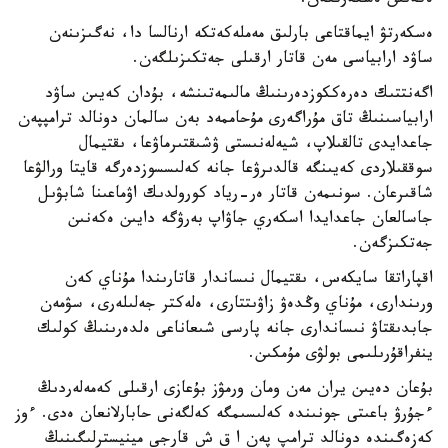
ەكەنىن ەسكەرتكەن.
ەسكەرتۋ ايماقتاعى بارلىق مەملەكەتكە ارنالسا دا، نەگىزىنەن
ساۋد ارابياسى مەن قاتار ارقىلى جەتكىزىلگەن.
اگەنتتىك دەرەككوزدەرىنىڭ مالىمەتىنشە، بۇدان كەيىن ساۋد
ارابياسىنىڭ تاق مۇراگەرى مۇحاممەد بەن سالمان دونالد ترامپپەن
جاعدايدى تالقىلاپ، شيەلەنىستى ۋشىقتىرماۋعا، ىقتيمال
سوققىلاردى كەيىنگە قالدىرۋعا جانە كەلىسسوزدەرگە قايتا ورالۋعا
شاقىرعان. سونىمەن قاتار ەر-رياد كورولدىك اۋماعىنا شابۋىل
جاسالعان جاعدايدا اسكەري جاۋاپ بەرۋگە دايىن ەكەنىن
جەتكىزگەن.
اقپاراتقا سايكەس، ىقتيمال نىساندار قاتارىندا مۇناي كەن
ورىندارى، مۇناي وڭدەۋ زاۋىتتارى، ەلەكتر جەلىلەرى، سۋمەن
جابدىقتاۋ نىساندارى جانە پارسى شىعاناعى ەلدەرىنىڭ كولىك
ينفراقۇرىلىمى بولۋى مۇمكىن.
بۇعان دەيىن يران مەن ومان ورمۋز بۇعازى ارقىلى كەمەلەردىڭ
ءجۇرۋ باعىتى جونىندە كەلىسىمگە كەلگەنى حابارلانعان ەدى. ءوز
كەزەگىندە دونالد ترامپ پەن ا ق ش قارجى مينيسترلىگىنىڭ