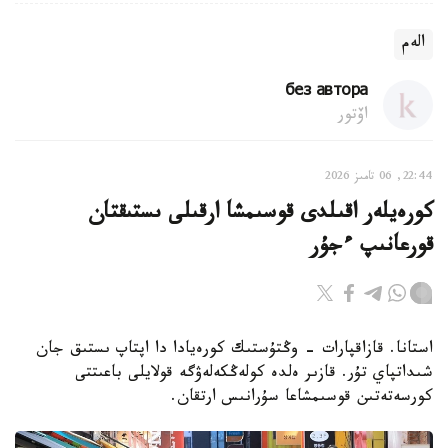
الەم
без автора
اۆتور
22:44, 06 تامىز 2026
كورەيلەر اقىلدى قوسىمشا ارقىلى ىستىقتان
قورعانىپ ءجۇر
استانا. قازاقپارات - وڭتۇستىك كورەيادا دا اپتاپ ىستىق جان
شىداتپاي تۇر. قازىر ەلدە كولەڭكەلەۋگە قولايلى باعىتتى
كورسەتەتىن قوسىمشاعا سۇرانىس ارتقان.