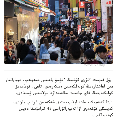
Фото: Yonhap
بۇل قىزمەت ءتۇرى كۇننىڭ ءتۇسۋ باعىتىن ەسەپتەپ، عيماراتتار
مەن اعاشتاردىڭ كولەڭكەسىن ەسكەرەدى. تاعى، قوعامدىق
كولىكتەردىڭ قاي جاعىندا سالقىنداۋعا بولاتىنىن ۇسىنادى.
ايتا كەتەيىك، ەلدە اپتاپ ىستىق شەكەدەن ءوتىپ بارادى.
كەيىنگى كۇندەرى اۋا تەمپەراتۋراسى 43 گرادۋسقا دەيىن
كوتەرىلگەن.