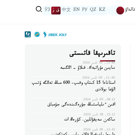
الداۋ
KZ
QZ
РУ
EN
中文
ق ز
ЎЗ
تاقىرىپقا قاتىستى
13:40, 09 تامىز 2026
سايىن مۇراتبەك. قىلاۋ - اڭگىمە
11:40, 09 تامىز 2026
استانادا 15 كىتاپ وقىپ، 600 مىڭ تەڭگە ۇتىپ
الۋعا بولادى
08:12, 09 تامىز 2026
اقىن ءىلياستىڭ جۇرەگىندەگى جۇمباق
15:12, 08 تامىز 2026
ساكەن سەيفۋللين. كۇرەڭ ات
12:42, 08 تامىز 2026