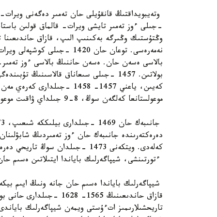
-جىلى ءوز تەمىر تايشى ويرات- قالماق قولىن باستا
وڭتۇستىك وڭىرگە بەكىنىپ الىپ، قازاق حاندىعىنا تا
نەمەرەسى. توعان حان 1420 -جىل
بولاتىن. 1457 -جىلى سىعاناق قالاسىنىڭ تۇ
كەيىن، ياعني 1457- 1458 -جىلد
موعولستانعا كەلگەن سوڭ، 8-9 جىلداي ۋاقىت موعولستانعا سىرتتاي قاراپ تۇردى.
كەلەدى. ويتكەنى 1473 -جىلدان سوڭ تاريحي دەرەكتەردە جانىبەك حان تۋرالى مالىمەت كەزىكپەيدى.
ءتورتىنشى، شيپاگەرلىك باياندا ايتىلاتىن ەسىم حا
شيپاگەرلىك باياندا ەسىم حان جانە ونىڭ ايىم بيكەس
قازاق حاندىعىنىڭ 1565- 28