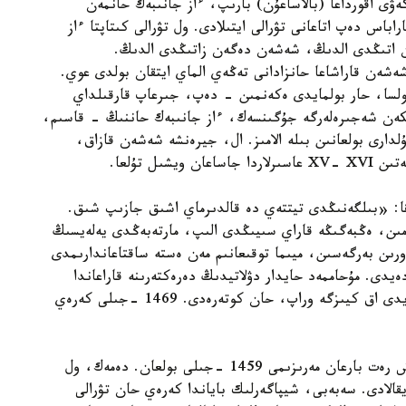
ۋى اقورداعا (بالاساعۇن) بارىپ، ءاز جانىبەك حانمەن
اس دەپ اتاعانى تۋرالى ايتىلادى. ول تۋرالى كىتاپتا ءاز
 اتىڭدى الدىڭ، شەشەن دەگەن زاتىڭدى الدىڭ.
شەشەن قاراشاعا حانزادانى تەڭەي الماي ايتقان بولدى عوي.
ولسا، حار بولمايدى ەكەنمىن - دەپ، جىرعاپ قارقىلداي
كەن شەجىرەلەرگە جۇگىنسەك، ءاز جانىبەك حاننىڭ - قاسىم،
رى بولعانىن بىلە الامىز. ال، جيرەنشە شەشەن قازاق،
ىل تۇلعا.
ققا: «بىلگەنىڭدى تيتتەي دە قالدىرماي اشىق جازىپ شىق.
امىن، ەڭبەگىڭە قاراي سىيىڭدى الىپ، مارتەبەڭدى يەلەيسىڭ
ورىن بەرگەسىن، ميىما توقىعانىم مەن ەستە ساقتاعاندارىمدى
 (شيپاگەرلىك بايان 14-ب)، - دەيدى. مۇحاممەد حايدار دۋلاتيدىڭ دەرەكتەرىنە قاراعاندا
1465 -جىلى قازاق حاندىعى قۇرىلىپ، حالىق كەرەيدى اق كيىزگە وراپ، حان كوتەرەدى. 1469 -جىلى كەرەي
بىزشە، وتەيبويداقتىڭ اق ورداعا (بالاساعۇنعا) العاش رەت بارعان مەرىزىمى 1459 -جىلى بولعان. دەمەك، ول
الادى. سەبەبى، شيپاگەرلىك باياندا كەرەي حان تۋرالى