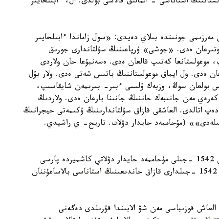
ولستاننىڭ استاناسى - المالىق قالاسى بولدى. ال، ءابىلحايىر
 مەرزىمى جونىندە بىلاي دەيدى: «سول زاماندا ءابىلحايىر
وتىرعان ەدى. «جوشى» ۇرپاعىنىڭ سۇلتاندارى جورىق
وعولستانعا كەتىپ قالعان ەدى. ەسەنبۇعا حان ولاردى
ان ەدى. ول ايماق موعولستاننىڭ باتىس شەتى ەدى. ولار بۇل
تىس بولعان سوڭ، وزبەك ۇلىسى ءبىر- بىرىمەن شايقاسىپ،
كەرەي مەن جانىبەك حاننىڭ جانىنا بارعان ەدى. ولاردىڭ
ەپ اتالدى. العاشقى قازاق سۇلتاندارىنىڭ ۇكىمەتى حيجرانىڭ
للا بىلەدى»» (مۇحاممەد حايدار دۋلات. تاريح- ي راشيدي.
قازاق حاندىعى قۇرىلعانىنا 77 جىل بولعاندا، ياعني 1542 -جىلى مۇحاممەد حايدار دۋلاتي كاشميردە پارسى
تىلىندە تاريح- ي راشيدي ەڭبەگىن جازدى. الايدا، 1542 -جىلدارى قازاق حاندىعىنىڭ استاناسى بالاساعۇننان
العاش قوزىباسى مەن شۋ الابىندا قۇرىلدى دەگەنى