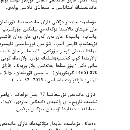
بىلە الامىز. قازاق حاندىعى العاش قۇرىلار تۇستا موع
حاندىعىنىڭ استاناسى - سىعاناق قالاسى بولدى.
مۇحاممەد حايدار دۋلاتي قازاق حاندىعىنىڭ قۇرىلعان
حان قىپشاق دالاسىنا تۇگەلدەي بيلىگىن جۇرگىزىپ 
جاساپ، جانىبەك حان مەن كەرەي حان ودان قاشىپ، م
قۇرمەتتەپ قارسى الىپ، شۋ مەن قوزىباسىنى تاپسىرع
ايماقتا تىنىش ءومىر سۇرگەن. ءابىلحايىر حان قاي
ارالارىندا كوپ كەلىسپەۋشىلىك تۋدى. ولاردىڭ كوبى 
سانى ەكى ءجۇز مىڭعا جەتەتىن. ولار وزبەك- قازاق د
870 (1465 گريگوريان) - جىلى قۇرىلعان. «ا
الماتى: قازاقپارات باسپاسى، 2015. 82-ب. ) .
سىعاناققا الدەقايدا اۋىسقان مەزگىل بولاتىن.
دەمەك، مۇحاممەد حايدار دۋلاتيدىڭ قازاق حاندىعى 