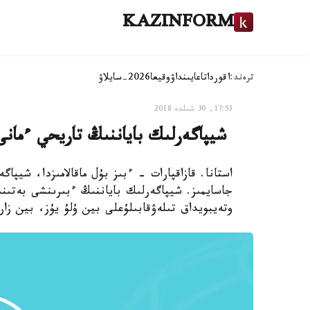
KAZINFORM
ترەند:
اقوردا
تاعايىنداۋ
وقيعا
2026-سايلاۋ
17:53, 30 شىلدە 2018
​ شيپاگەرلىك باياننىڭ تاريحي ءمانى
استانا. قازاقپارات - ءبىز بۇل ماقالامىزدا، شيپاگە
جاسايمىز. شيپاگەرلىك باياننىڭ ءبىرىنشى بەتىن
وتەيبويداق تىلەۋقابىلۇعلى بين ۇلۇ يۇز، بين زار