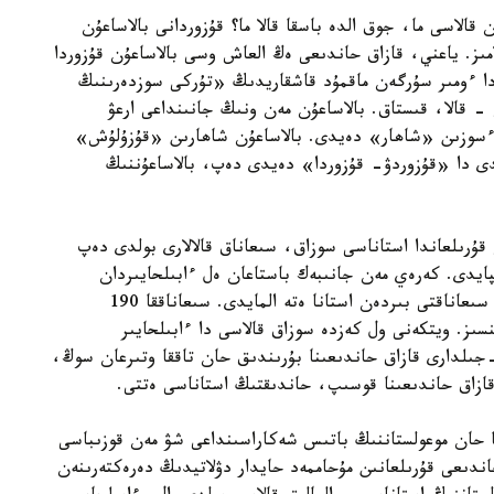
 قالاسى ما، جوق الدە باسقا قالا ما؟ قۇزوردانى بالاساعۇن
مىز. ياعني، قازاق حاندىعى ەڭ العاش وسى بالاساعۇن قۇزوردا
لدى. قۇزوردا اتاۋى XI- XII عاسىرلاردا ءومىر سۇرگەن ماقمۇد قاشقاريدىڭ «تۇركى سوزدەرىنىڭ
 قالا، قىستاق. بالاساعۇن مەن ونىڭ جانىنداعى ارعۋ
» ءسوزىن «شاھار» دەيدى. بالاساعۇن شاھارىن «قۇزۇلۇش»
ۇندى دا «قۇزوردۋ- قۇزوردا» دەيدى دەپ، بالاساعۇننىڭ
قۇرىلعاندا استاناسى سوزاق، سىعاناق قالالارى بولدى دەپ
پايدى. كەرەي مەن جانىبەك باستاعان ەل ءابىلحايىردان
ءبولىنىپ شىعىپ، ءابىلحايىر حاندىعىنىڭ استاناسى سىعاناقتى بىردەن استانا ەتە المايدى. سىعاناققا 190
نسىز. ويتكەنى ول كەزدە سوزاق قالاسى دا ءابىلحايىر
دىعىنا قاراستى بولعان. سىعاناق قالاسىن 1480 -جىلدارى قازاق حاندىعىنا بۇرىندىق حان تاققا وتىرعان سوڭ،
 قازاق حاندىعىنا قوسىپ، حاندىقتىڭ استاناسى ەتتى.
حان موعولستاننىڭ باتىس شەكاراسىنداعى شۋ مەن قوزىباسى
ندىعى قۇرىلعانىن مۇحاممەد حايدار دۋلاتيدىڭ دەرەكتەرىنەن