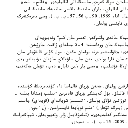
 ايتىلمايدى. تاريحي دەرەكتەردەدە 1469 -جىلدان سوڭ كەرەي حاننىڭ اتى اتالمايدى. «فاتح- نامە»
تى اتالماي، باراق حاننىڭ بالاسى جانىبەك حاننىڭ اتى
باسقالارمەن بىرگە ايتىلادى (فاتح نامە // ميكح. - الما- اتا، 1969. 90-ب.56-57-ب. ب. ). وسى دەرەكتەرگە
بەك حاندى ولتىرگەن تەمىر حان كىم؟ وتەيبويداق
«شيپاگەرلىك باياندى» بالاساعۇن قالاسىنداعى ءاز جانىبەك حان ورداسىندا 4-5 جىلداي ۋاقىت جازۋمەن
يدى: «قۋانىشىم ەرتە بولعان ەكەن. سول كۇنى قانقۇيلى حان
ك حان قازا بولدى. مەن جان ساۋعالاي جازعان دۇنيەلەرىمدى
رەڭ قۇتىلىپ، «ەسى بار ەلىن تابار» دەپ، تۋعان مەكەنىمە
ارقىن بولماق. مەنەن ۇرپاق قالماسا دا، كۇندەردىڭ كۇنىندە
 قالماق. بۇل كەيىنگى ۇرپاق قادىرىن ءبىلىپ ۇستانا بىلسە -
 توزاتىن تۋلاق بولماق. ءتىسسىز شوپانداي (قويداي) جاسىم
(بىرگە تۋعان) ءىنىم توپايعا تاپسىرامىن. ول ءجون
ا سەنگىم كەلمەيدى» (تىلەۋقابىل ۇلى وتەيبويداق. شيپاگەرلىك
ى.