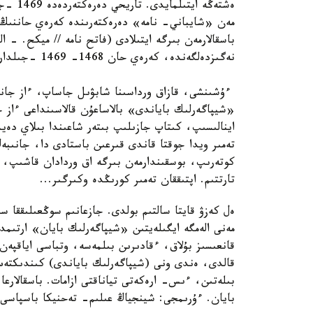
ەشتەڭە
مەن «شايباني- نامە» دەرەكتەرىندە كەرەي حاننىڭ ا
نەگىزدەلگەندە، كەرەي حان 1468- 1469 -جىلدارى قايتىس بولعان.
ءۇشىنشى، قازاق ورداسىنا شابۋىل جاساپ، ءاز جانى
اينالىسىپ، كىتاپ جازىلىپ بىتەر شاعىندا بىلاي دە
تەمىر ويدا جوقتا قاندى قىرعىن باستادى دا، جانىبە
كوتەرىپ، بوسقىندارمەن بىرگە اق وردادان قاشىپ، ا
تارتتىم. اپتىققان تەمىر كورىڭدە وكىرگىر...
ەل كەزۋ قايتا سالتىم بولدى. جازعانىم سوڭعىلىققا س
مەنى الەمگە ايگىلەيتىن «شيپاگەرلىك بايان» ارتىمدا
قانعىسىز بۇلاق، ءقادىرىن بىلمەسە، وتباسى اياقپەن
قالدى، ەندى ونى (شيپاگەرلىك باياندى) كىندىكتەس 
بىلەتىن، ءىس- ارەكەتى تياناقتى ازامات. باسقالارع
بايان. ءۇرىمجى: شينجياڭ عىلىم- تەحنيكا باسپاسى. 2009. 15-ب. )، - دەيد