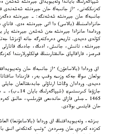
شيپاگەرلىك باياندا وتەيبويداق جيرەنشە شەشەن ەكە
كەزىككەنى، ءاز جانىبەك حان جيرەنشە شەشەندى قاراب
جانىبەك حان جيرەنشە شەشەنگە: - جيرەنشە دەگەن
حانزادامىنىڭ (بالاسى) دا اتى جيرەنشە ەدى. قاناي 
وردامدا حانزادا جيرەنشە مەن شەشەن جيرەنشە پار ب
كۇلدى دەيدى. تاريحي دەرەكتەرگە جانە اۋىزشا جەت
جيرەنشە، تانىش، جانىش، ادىك، جادىك قاتارلى ۇلدا
قىرعىز، قاراقالپاق حالىقتارىنىڭ فولكلورلارىندا كەزىگەتىن XV- XVI عاسىرلاردا جاساعان ويش
اق وردادا (بالاساعۇن) ءاز جانىبەك حان وتەيبويدا
بولعان سوڭ جەكە وزىمە وقىپ بەر، قازىنادا ساقتات
دەيدى. وردادان وڭاشا ارناۋلى جابدىقتالعان جايلى 
جازۋعا كىرىستىم»
حان قايتىس بولادى.
كەزدە كەرەي حان ومىردەن ءوتىپ كەتكەنى انىق بايق