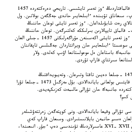
وتەيبويداقتىڭ قانقۇيلى حان تەمىر دەگەنى ويرات- قالماقتاردىڭ ءوز تەمىر تايشىسى. تاريحي دەرەكتەردە 1457
پ، سىعاناق تۇبىندە ءابىلحايىر حاندى جەڭگەن بولاتىن. ول
لاي رەت شابۋىلداعان. ءوز تەمىر تايشى توعان حاننىڭ
ى كوشپەلى ويرات- قالماق تايپالارىن بىرلىككە كەلتىرگەن. توعان حاننىڭ
بالاسى ەسەن حان. ەسەن حاننىڭ بالاسى ءوز تەمىر. ءوز تەمىر تايشى اكەسىنەن مۇراگەرلىكتى 1457 -جىلى العان
بىندەگى سوعىستا ءابىلحايىر حان ويراتتاردان جەڭىلىس تاپقاننان
ارى كەرەي مەن جانىبەك باستاعان ەل موعولستانعا اۋىپ كەلدى. ولار
جانىبەك حان 1469 -جىلدارى بيلىككە شىعىپ، 1473 -جىلعا دەيىن تاقتا وتىرعان. وتەيبويداقتىڭ
دەرەكتەرىندە جانىبەك حان ءوز تەمىردىڭ شابۋلىنان قايتىس بولعانى باياندالادى. بۇل مەزگىل 1473 -جىلعا تۋرا
ن كىم؟
ى تۋرالى وقيعا باياندالادى. ونى كوپتەگەن زەرتتەۋشىلەر
16 -جىلدارى حانى بولعان ەسىم حانمەن بايلانىستىرادى. وسىعان قاراپ كەي
تاريحشىلارىمىز اتءۇستى ويمەن شيپاگەرلىك باياندى XVI- XVII عاسىرلاردىڭ تۋىندىسى دەپ ءجۇر. انىعىندا،