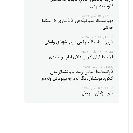
داريعا بادىقوۆا قالاي بايىپ كەتكەنىن
ءتۇسىندىردى
12:06, 08 تامىز 2026
ديماشتىڭ يسپانياداعى فاناتتارى 18 مىڭعا
جەتتى
11:06, 08 تامىز 2026
فاريزانىڭ ەڭ سوڭعى ءبىر شۋماق ولەڭى
15:44, 07 تامىز 2026
الماتىدا اباي كۇنى قالاي اتاپ وتىلەدى
13:52, 07 تامىز 2026
قازاقستاندا العاش رەت بايانشىلار مەن
اككوردەونشىلاردىڭ الەم چەمپيوناتى وتەدى
12:06, 07 تامىز 2026
اباي. زامان. نوبەل