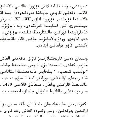
ءبىرىنشى، وسىندا ايتىلاتىن قۇزوردا قالاسى بالاساعۇن
قالاسى ەكەنىن تاريحي جازباشا دەرەكتەردەن بىلە الا
قالاسىندا قۇرى
جيىنتىعى» اتتى كىتابىندا كەزىگەدى. وندا: «ۇلۇش -
شاھارلارىندا تۇراتىن حالىقتاردىڭ تىلىندە «ۇلۇش
دەپ اتايدى. وردۋ بالاساعۇنعا جاقىن قالا، بالاساع
ەكىنشى اتاۋى بولعانىن ايتادى.
وسىعان دەيىن تاريحشىلارىمىز قازاق حاندىعى العاش 
جازىپ كەلدى. انىعىندا بۇل تاريحي شىندىققا جاناس
شاقىرىمداي ارالىقتاعى سوزاقتى استانا ەتۋى دە قيسى
حان
سىر بويىنداعى قالالارعا شابۋىل جاساۋ ناتيجەسىندە
كەرەي مەن جانىبەك حان باستاعان ەلگە ەسەن بۇعا 
ارالىعىن بەرگەنىن، وسى وڭىردە العاش رەت قازاق حا