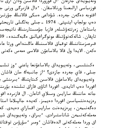
وتەيبويداق جازعان ءال قۇزوردا قالاسىن ودان ارى نا
اقتوبە دەگەن جەردە. شۋداعى ەسكى قالانىڭ جۇرتىن ءا
دەپ بولجاپ ايتىپتى. 1974 -جىلى
باستاعان زەرتتەۋشىلەر قازبا جۇمىستارىنىڭ ناتيجەس
قىرعىزستاننىڭ توقماق قالاسىنىڭ ماڭىنداعى ورتا عاس
ەكەن. الايدا ول قالا بالاساعۇن قالاسى ەمەس ەكەنى 
ەكىنشىسى، وتەيبويداق بالاساعۇنعا ياعني ءوز تىلىمە
جىلى، قاي جەردە جازدى؟ ءاز جانىبەك حان قاشان 
وتەيبويداق بالاساعۇن قالاسىن كىتاپتىڭ ءبىرىنشى ب
اقوردا دەپ اتايدى. اقوردا اتاۋى قازاق تىلىندە بۇرىن
جانە حاننىڭ سارايىن وسىلاي اتاعان. ال قازىردە اق
رەزيدەنتسياسىن اقوردا دەيمىز. كەيدە جالپىلاما استان
دەگەنىمەن، پرەزيدەنت سارايىن اقساراي دەيدى. كەي 
اق وردا مەملەكەتى الدەقاشان ءومىر ءسۇرۋىن توقتات