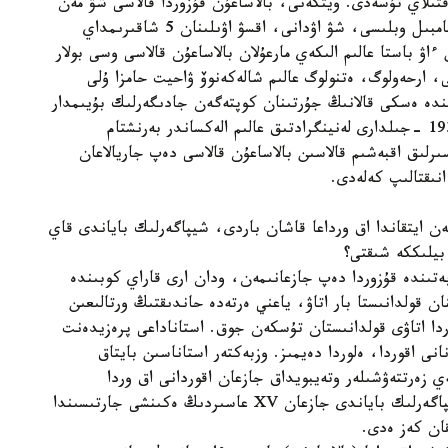
قتىلاي تۇسەدى. ويتكەنى، بالاساعۇن قۇزوردا قالاسى شۋ مەن
قوزىباسى ارالىعىنا ورنالاسقان. ءدال قازىرگى ورنى جامبىل وبلىسى، شۋ اۋدانى، اقسۋ اۋىلىنان 5 شاقىرىمداي
ۋ باستا عالىم الىكەي مارعۇلان بالاساعۇن قالاسى وسى بولار
 بەلگىلى تاريحشى، ارحەولوگ، ەتنولوگ عالىم شالەكەنوۆ ۋاحيت حامزا ۇلى
ىندە ەسكى قالانىڭ جۇرتىنان كوپتەگەن جادىگەرلىك بۇيىمدار
تاپقان. شالەكەنوۆتىڭ مونوگرافيالىق ەڭبەگىندە، 1939 -جىلدارى لەنينگرادتىق عالىم الەكساندر بەرنشتام
ىرلىق اقبەشىم قالاسىن بالاساعۇن قالاسى دەپ جاريالاعان
انىقتالىپ كەلەدى.
ن ايتقاندا اق ورداعا قاشان باردى، شيپاگەرلىك باياندى قاي
بيلىككە شىقتى؟
ەتىندە قۇزوردا دەپ جازعانىمەن، ودان ارى قاراي كوبىندە
نان قولدانىستا بار اتاۋ، ياعني ەرتەدە حاندىقتىڭ ورتالىعىن
وردا اتاۋى قولدانىستان تۇسكەن جوق. استاناداعى پرەزيدەنت
انى اقوردا، ەلوردا دەيمىز. وزبەكتەر استاناسىن بايتاق
زەرتتەۋشىلەر وتەيبويداق جازعان اقوردانى اق وردا
مەملەكەتىمەن شاتاستىرادى. ءبىراق، وتەيبويداق شيپاگەرلىك باياندى جازعان XV عاسىردىڭ ەكىنشى جارتىسىندا
قان كەز ەدى.