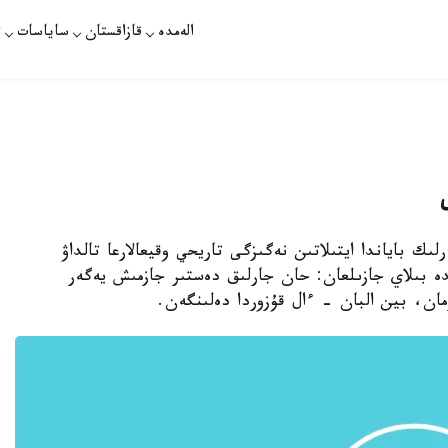
الەمدە
قازاقستان
ساياسات
ت
رلىك باياندا ايتىلاتىن نەگىزگى تاريحي وقيعالارعا تالداۋ
دە بىلاي جازىلعان: حان جارلىق دەستىر جازمىش يەگەر
مان، بين البان - ءال قۇزوردا دەلىنگەن.