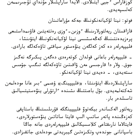
كوزقاراس ءجيى ايتىلادى. الايدا ساراپشىلار مۇنداي تۇجىرىممەن
كەلىسپەيدى.
فوتو: نينا لۋكيانەنكونىڭ جەكە مۇراعاتىنان
قازاقستان ريەلتورلارىنىڭ ءوزىن-ءوزى رەتتەيتىن قاۋىمداستىعى
پرەزيدەنتىنىڭ كەڭەسشىسى نينا لۋكيانەنكونىڭ ايتۋىنشا،
فليپپەرلەر دە كەز كەلگەن ينۆەستور سياقتى تاۋەكەلگە بارادى.
- فليپپەرلەر باعانى قولدان كوتەرەدى دەگەن پىكىرگە نەگىز
جوق. ولار دا قارجىسى مەن ۋاقىتىن تاۋەكەلگە تىگىپ جۇمىس
ىستەيدى، - دەيدى نينا لۋكيانەنكو.
ساراپشىلاردىڭ ايتۋىنشا، «فليپپينگ» ۇعىمى ءبىر عانا مودەلمەن
شەكتەلمەيدى. بۇل باعىتتىڭ ىشىندە ءارتۇرلى ينۆەستيتسيالىق
تاسىلدەر بار.
ريەلتور الەكساندر بيكەتوۆ فليپپينگكە قۇرىلىستىڭ باستاپقى
كەزەڭىندە پاتەر ساتىپ الىپ قايتا ساتاتىن ينۆەستورلاردى،
قايتالاما نارىقتاعى كلاسسيكالىق فليپپەرلەردى جانە جاڭا
باسپانانى جوندەپ وتكىزەتىن گيبريدتى مودەلدى جاتقىزادى.