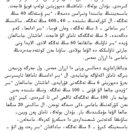
كىرەدى. بۇدان بولەك، تاماقتىڭ دەپوزيتىن تولەپ قويۋ قاجەت.
باسسەيننىڭ جانىندا وتىرامىن دەسەڭ، ءبىر ۇستەلگە 40 مىڭ
تەڭگە، ال كۇركەنىڭ ىشىندە - 40-400 مىڭ تەڭگە. ساكىنىڭ
ءبىر ساعاتى - 3 مىڭ تەڭگە، وعان قوسا، ءبىر ادامعا، كەم
دەگەندە، 5 مىڭ تەڭگەگە تاماق الۋ قاجەت. اعاشتان جاسالعان
ۇيدە ءبىر تاۋلىك جاتقانعا 60 مىڭ تەڭگە الادى. الايدا ونى
جارتى تاۋلىككە دە الۋعا بولادى. ساۋنا مەن كوتتەدجدەردىڭ
باعاسى دا ارزان ەمەس.
«بالقاراعاي» دەمالىس ورنى دا ارزان ەمەس. ول جەرگە وزىمەن
بىرگە تاماق اكەلۋگە بولمايدى. ال ءبىر ادامنىڭ تاماققا تاپسىرىس
بەرۋ دەپوزيتى 6 مىڭ تەڭگەنى قۇرايدى. اعاشتان جاسالعان ءبىر
ءۇيدى جالعا الۋ قۇنى - 100 مىڭ تەڭگە. ونىڭ ىشىندە بەس
بولمە بار. 100 مىڭ تەڭگەگە تاڭعى اس تا كىرەدى. كيىز ءۇي
مەن كۇركەنىڭ باعاسى ەكى ەسەگە تومەن. ال ساكىنى 20 مىڭعا
جالعا الۋعا مۇمكىندىك بار. بۇدان بولەك، تاماق پەن ويىن-
ساۋىققا كەتەتىن شىعىنداردى دا ەسكەرۋ كەرەك. ماسەلەن،
باسسەينگە كىرۋ - 5 مىڭ تەڭگە، ساداقتان ءبىر رەت وق اتۋ -