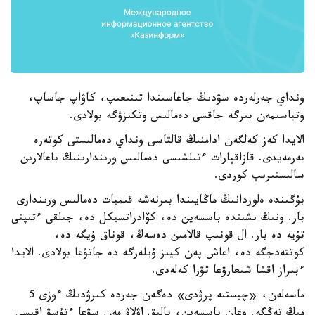
ونداي جەرلەردە سۋدىڭ جاعاسىندا تىنىعىپ، كاۋاپ جاساپ،
وتباسىمەن بىرگە جاقسى دەمالىس وتكىزۋگە بولادى.
الايدا كەز كەلگەن ادامنىڭ قالتاسى ونداي دەمالىستى كوتەرە
بەرمەيدى. قازاقپارات ءتىلشىسى دەمالىس ورىندارىنىڭ باعالارىن
سالىستىرىپ كوردى.
بۇگىندە ەلوردانىڭ ماڭايىندا بىرنەشە قىمبات دەمالىس ورىندارى
بار. ونىڭ ىشىندە باسسەين دە، كۆادراتسيكل دە، جىلقى ءتىپتى
تۇيە دە بار. ال قونىپ قالامىن دەسەڭ، قوناق ۇيگە دە،
كوتتەدجگە دە، اعاش پەن كيىز ۇيلەرگە دە جاتۋعا بولادى. الايدا
ءبىراز اقشا شىعارۋعا تۋرا كەلەدى.
ماسەلەن، «چيستىە پرۋدى» دەگەن جەردە كىرۋدىڭ ءوزى 5
مىڭ تەڭگە. وعان باسسەين، بالىق اۋلاۋ مەن سۋعا ءتۇسۋ اقىسى