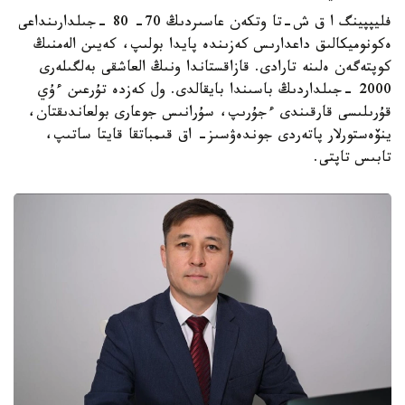
فليپپينگ ا ق ش-تا وتكەن عاسىردىڭ 70- 80 -جىلدارىنداعى
ەكونوميكالىق داعدارىس كەزىندە پايدا بولىپ، كەيىن الەمنىڭ
كوپتەگەن ەلىنە تارادى. قازاقستاندا ونىڭ العاشقى بەلگىلەرى
2000 -جىلداردىڭ باسىندا بايقالدى. ول كەزدە تۇرعىن ءۇي
قۇرىلىسى قارقىندى ءجۇرىپ، سۇرانىس جوعارى بولعاندىقتان،
ينۆەستورلار پاتەردى جوندەۋسىز- اق قىمباتقا قايتا ساتىپ،
تابىس تاپتى.