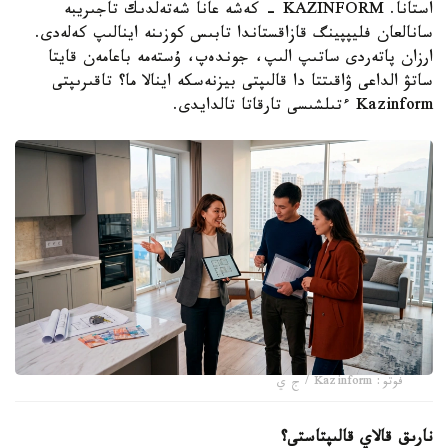
استانا. KAZINFORM - كەشە عانا شەتەلدىك تاجىريبە
سانالعان فليپپينگ قازاقستاندا تابىس كوزىنە اينالىپ كەلەدى.
ارزان پاتەردى ساتىپ الىپ، جوندەپ، ۇستەمە باعامەن قايتا
ساتۋ الداعى ۋاقىتتا دا قالىپتى بيزنەسكە اينالا ما؟ تاقىرىپتى
Kazinform ءتىلشىسى تارقاتا تالدايدى.
فوتو: Kazinform / ج ي
نارىق قالاي قالىپتاستى؟