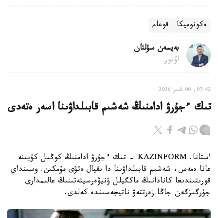
ەكونوميكا
قوعام
بەيسەن سۇلتان
اۆتور
07:42, 06 تامىز 2026
تىك ءجۇرۋ ادامنىڭ شەشىم قابىلداۋىنا اسەر ەتەدى
استانا. KAZINFORM - تىك ءجۇرۋ ادامنىڭ كوڭىل كۇيىنە
عانا ەمەس، شەشىم قابىلداۋىنا دا ىقپال ەتۋى مۇمكىن. وسىنداي
قورىتىندىعا كانادانىڭ ماكگيلل ۋنيۆەرسيتەتىنىڭ عالىمدارى
جۇرگىزگەن جاڭا زەرتتەۋ ناتيجەسىندە كەلدى.