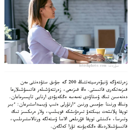
سۋرەت: istockphoto.com
زەرتتەۋگە ۋنيۆەرسيتەتتىڭ 200 گە جۋىق ستۋدەنتى مەن
قىزمەتكەرى قاتىستى. ەڭ قىزىعى، زەرتتەۋشىلەر قاتىسۋشىلارعا
دەنەسىن تىك ۇستاۋدى نەمەسە ەڭكەيۋدى ارنايى تاپسىرماعان.
ونىڭ ورنىنا جۇمىس ورنىن ءارتۇرلى ەتىپ ۇيىمداستىرعان: ءبىر
توپقا پلانشەت بيىكتەۋ تىرەۋىشكە قويىلىپ، ولار ەرىكسىز تىك
وتىرسا، ەكىنشى توپقا قۇرىلعى الاسا ۇستەلگە ورنالاستىرىلىپ،
قاتىسۋشىلاردىڭ ەڭكەيۋىنە تۋرا كەلگەن.