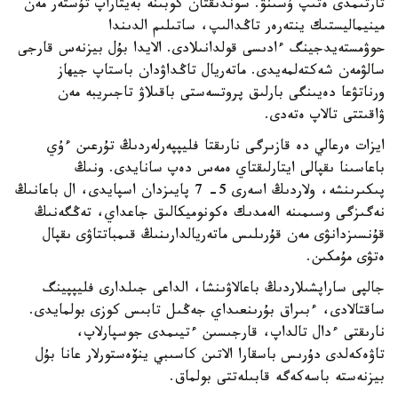
تارتىمدى ەتىپ ۇسىنۋ. سوندىقتان كوبىنە بەيتاراپ تۇستەر مەن
مينيماليستىك ينتەرەر تاڭدالىپ، ساتىلىم الدىندا
حوۋمستەيدجينگ ءادىسى قولدانىلادى. الايدا بۇل بيزنەس قارجى
سالۋمەن شەكتەلمەيدى. ماتەريال تاڭداۋدان باستاپ جيھاز
ورناتۋعا دەيىنگى بارلىق پروتسەستى باقىلاۋ تاجىريبە مەن
ۋاقىتتى تالاپ ەتەدى.
ايزات ەرعالي دە قازىرگى نارىقتا فليپپەرلەردىڭ تۇرعىن ءۇي
باعاسىنا ىقپالى ايتارلىقتاي ەمەس دەپ سانايدى. ونىڭ
پىكىرىنشە، ولاردىڭ اسەرى 5- 7 پايىزدان اسپايدى، ال باعانىڭ
نەگىزگى وسىمىنە الەمدىك ەكونوميكالىق جاعداي، تەڭگەنىڭ
قۇنسىزدانۋى مەن قۇرىلىس ماتەريالدارىنىڭ قىمباتتاۋى ىقپال
ەتۋى مۇمكىن.
جالپى ساراپشىلاردىڭ باعالاۋىنشا، الداعى جىلدارى فليپپينگ
ساقتالادى، ءبىراق بۇرىنعىداي جەڭىل تابىس كوزى بولمايدى.
نارىقتى ءدال تالداپ، قارجىسىن ءتيىمدى جوسپارلاپ،
تاۋەكەلدى دۇرىس باسقارا الاتىن كاسىبي ينۆەستورلار عانا بۇل
بيزنەستە باسەكەگە قابىلەتتى بولماق.