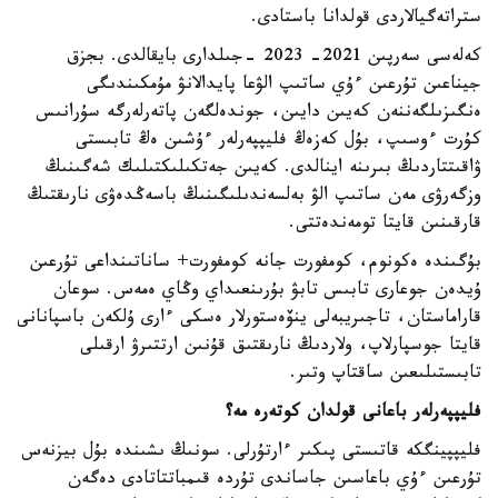
ستراتەگيالاردى قولدانا باستادى.
كەلەسى سەرپىن 2021- 2023 -جىلدارى بايقالدى. بجزق
جيناعىن تۇرعىن ءۇي ساتىپ الۋعا پايدالانۋ مۇمكىندىگى
ەنگىزىلگەننەن كەيىن دايىن، جوندەلگەن پاتەرلەرگە سۇرانىس
كۇرت ءوسىپ، بۇل كەزەڭ فليپپەرلەر ءۇشىن ەڭ تابىستى
ۋاقىتتاردىڭ بىرىنە اينالدى. كەيىن جەتكىلىكتىلىك شەگىنىڭ
وزگەرۋى مەن ساتىپ الۋ بەلسەندىلىگىنىڭ باسەڭدەۋى نارىقتىڭ
قارقىنىن قايتا تومەندەتتى.
بۇگىندە ەكونوم، كومفورت جانە كومفورت+ ساناتىنداعى تۇرعىن
ۇيدەن جوعارى تابىس تابۋ بۇرىنعىداي وڭاي ەمەس. سوعان
قاراماستان، تاجىريبەلى ينۆەستورلار ەسكى ءارى ۇلكەن باسپانانى
قايتا جوسپارلاپ، ولاردىڭ نارىقتىق قۇنىن ارتتىرۋ ارقىلى
تابىستىلىعىن ساقتاپ وتىر.
فليپپەرلەر باعانى قولدان كوتەرە مە؟
فليپپينگكە قاتىستى پىكىر ءارتۇرلى. سونىڭ ىشىندە بۇل بيزنەس
تۇرعىن ءۇي باعاسىن جاساندى تۇردە قىمباتتاتادى دەگەن