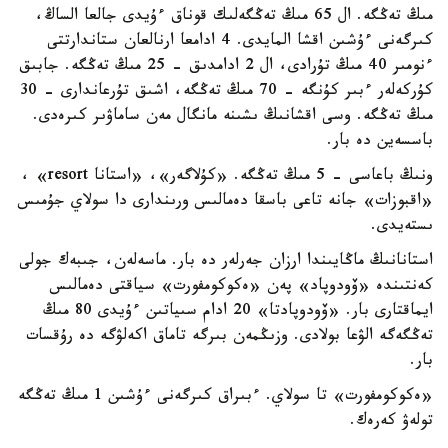
مىڭ تەڭگە. ال 65 مىڭ تەڭگەلىك قوناق ءۇيدى جالعا الساڭ،
كىرگەنى ءۇشىن اقشا المايدى. 4 ادامعا ارنالعان ستاندارتتى
ءنومىر 40 مىڭ تۇرادى، ال 2 ادامدىق - 25 مىڭ تەڭگە. جابىق
كۇركەلەر ءبىر كۇنگە - 70 مىڭ تەڭگە، اشىق تۇرعاندارى - 30
مىڭ تەڭگە. وسى اقشانىڭ ىشىنە مانگال مەن ساماۋىر كىرەدى.
باسسەين دە بار.
ونىڭ باعاسى - 5 مىڭ تەڭگە. «كۇلاگەر»، «استانا resort» ،
«اقبوزات» جانە تاعى باسقا دەمالىس ورىندارى دا سولاي جۇمىس
ىستەيدى.
استانانىڭ ماڭايىندا ارزان جەرلەر دە بار. ماسەلەن، جىبەك جولى
كەنتىندە «ۆودوپاد» پەن «ەكوكومفورت» سياقتى دەمالىس
ايماقتارى بار. «ۆودوپادتا» 20 ادام سىياتىن ءۇيدى 80 مىڭ
تەڭگەگە الۋعا بولادى. وزىڭمەن بىرگە تاماق اكەلۋگە دە رۇقسات
بار.
«ەكوكومفورت» تا سولاي. ءبىراق كىرگەنى ءۇشىن 1 مىڭ تەڭگە
تولەۋ كەرەك.