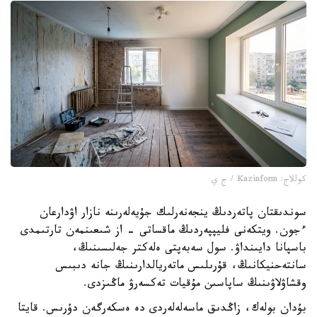
كوللاج: Kazinform / ج ي
سوندىقتان پاتەردىڭ ينجەنەرلىك جۇيەلەرىنە نازار اۋدارعان
ءجون. ويتكەنى فليپپەردىڭ ماقساتى - از شىعىنمەن تارتىمدى
باسپانا دايىنداۋ. سول سەبەپتى ەلەكتر جەلىسىنىڭ،
سانتەحنيكانىڭ، قۇرىلىس ماتەريالدارىنىڭ جانە دىبىس
وقشاۋلاۋىنىڭ ساپاسىن مۇقيات تەكسەرۋ ماڭىزدى.
بۇدان بولەك، زاڭدىق ماسەلەلەردى دە ەسكەرگەن دۇرىس. قايتا