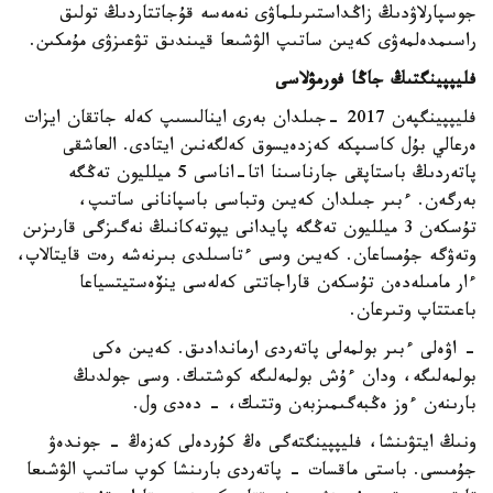
جوسپارلاۋدىڭ زاڭداستىرىلماۋى نەمەسە قۇجاتتاردىڭ تولىق
راسىمدەلمەۋى كەيىن ساتىپ الۋشىعا قيىندىق تۋعىزۋى مۇمكىن.
فليپپينگتىڭ جاڭا فورمۋلاسى
فليپپينگپەن 2017 -جىلدان بەرى اينالىسىپ كەلە جاتقان ايزات
ەرعالي بۇل كاسىپكە كەزدەيسوق كەلگەنىن ايتادى. العاشقى
پاتەردىڭ باستاپقى جارناسىنا اتا-اناسى 5 ميلليون تەڭگە
بەرگەن. ءبىر جىلدان كەيىن وتباسى باسپانانى ساتىپ،
تۇسكەن 3 ميلليون تەڭگە پايدانى يپوتەكانىڭ نەگىزگى قارىزىن
وتەۋگە جۇمساعان. كەيىن وسى ءتاسىلدى بىرنەشە رەت قايتالاپ،
ءار مامىلەدەن تۇسكەن قاراجاتتى كەلەسى ينۆەستيتسياعا
باعىتتاپ وتىرعان.
- اۋەلى ءبىر بولمەلى پاتەردى ارماندادىق. كەيىن ەكى
بولمەلىگە، ودان ءۇش بولمەلىگە كوشتىك. وسى جولدىڭ
بارىنەن ءوز ەڭبەگىمىزبەن وتتىك، - دەدى ول.
ونىڭ ايتۋىنشا، فليپپينگتەگى ەڭ كۇردەلى كەزەڭ - جوندەۋ
جۇمىسى. باستى ماقسات - پاتەردى بارىنشا كوپ ساتىپ الۋشىعا