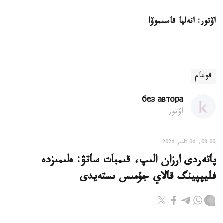
اۆتور: انەليا قاسىموۆا
قوعام
без автора
اۆتور
08:00, 06 تامىز 2026
پاتەردى ارزان الىپ، قىمبات ساتۋ: ەلىمىزدە
فليپپينگ قالاي جۇمىس ىستەيدى