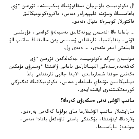
ال ەكونوميست باۋىرجان ىسقاقوۆتىڭ پىكىرىنشە، تۇرعىن ءۇي
باعاسىنىڭ وسۋىنە فليپپەرلەر ەمەس، ماكروەكونوميكالىق
فاكتورلار كوبىرەك ىقپال ەتەدى.
- باعاعا ەڭ الدىمەن يپوتەكالىق نەسيەلەۋ كولەمى، قۇرىلىس
قۇنى، ينفلياتسيا، نارىقتاعى ۇسىنىس پەن حالىقتىڭ ساتىپ الۋ
قابىلەتى اسەر ەتەدى، - دەدى ول.
سونىمەن بىرگە ەكونوميست جەكەلەگەن تۇرعىن ءۇي
كەشەندەرىندەگى الىپساتارلىق باعانى ۋاقىتشا ءوسىرۋى مۇمكىن
ەكەنىن جوققا شىعارمايدى. الايدا جالپى نارىقتاعى باعا
ديناميكاسىن مۇنداي مامىلەلەر ەمەس، ەكونوميكانىڭ نەگىزگى
كورسەتكىشتەرى ايقىندايدى.
ساتىپ الۋشى نەنى ەسكەرۋى كەرەك؟
ساراپشىلار ساتىپ الۋشىلارعا ساق بولۋعا كەڭەس بەرەدى.
ولاردىڭ ايتۋىنشا، بۇگىنگى باستى تاۋەكەل باعادا ەمەس،
جوندەۋ ساپاسىندا.