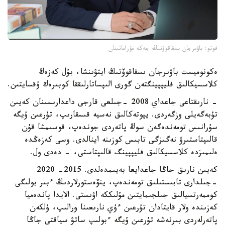
فوتو: باۋىرجان ىسقاقوۆتىڭ جەكە مۇراعاتىنان
ەكونوميست باۋىرجان ىسقاقوۆتىڭ ايتۋىنشا، بۇل كەزەڭ
كلاسسيكالىق فليپپينگتەن گورى الىپساتارلىققا كوبىرەك ۇقسايتىن.
- نارىقتاعى جاعداي 2008 -جىلعى قارجى داعدارىسىنان كەيىن
تۇبەگەيلى وزگەردى. يپوتەكالىق نەسيە قىسقارىپ، تۇرعىن ۇيگە
سۇرانىس تومەندەگەن سوڭ پاتەردى جوندەپ، قوسىمشا قۇن
قالىپتاستىرۋ نەگىزگى تابىس كوزىنە اينالدى. وسى كەزەڭدە
ەلىمىزدە كلاسسيكالىق فليپپينگ قالىپتاستى، - دەدى ول.
كەيىن نارىق جاڭا جاعدايعا بەيىمدەلدى. 2015- 2020
-جىلدارى تابىستىلىق تومەندەپ، ينۆەستورلاردىڭ ءبىر بولىگى
كوممەرتسيالىق جىلجىمايتىن مۇلىككە اۋىستى. الايدا پاندەميا
كەزىندە ولار قايتادان تۇرعىن ءۇي نارىعىنا ورالىپ، ۇلكەن
پاتەرلەردى بىرنەشە تۇرعىن ۇيگە ءبولىپ ساتۋ سياقتى جاڭا