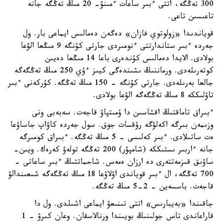
300 تەڭگە، اتتى ءبىر ساعات ءمىنۋ- 20 مىڭ تەڭگە جانە
تاعىسىن تاعى.
قوياندىدا «زولوتوي فازان» دەگەن دەمالىس ايماعى بار. ول
جەردە ءبىر ستاندارتتى ءنومىردى جارتى كۇنگە 9 مىڭعا الۋعا
بولادى. الايدا دەمالىس كۇندەرى باعا 14 مىڭعا دەيىن
كوتەرىلەدى. ورماننىڭ ىشىندەگى كيىز ءۇي 250 مىڭ تەڭگەگە
جالعا بەرىلەدى. جارتى كۇنگە - 150 مىڭ تەڭگە. كۇركەنى ءبىر
تاۋلىككە 8 مىڭ تەڭگەگە الۋعا بولادى.
ءبىراق تاماقتىڭ اقشاسىن دا ۇمىتپاۋ قاجەت. سەبەبى ونى
وزىمەن بىرگە اكەلۋگە رۇقسات جوق. سول جەردە كاۋاپ جاساۋعا
ەت ساتىلادى. ءبىر كەلىسى - 5 مىڭ تەڭگە. ءبىراق كومىرگە
جانە ءاربىر ىستىككە (شامپۋر) 200 تەڭگە تولەۋ كەرەك. ويىن-
ساۋىق قىزمەتتەرى دە ارزان ەمەس. شاحماتتىڭ ءبىر ساعاتى -
700 تەڭگە، ال ءبىر قوياندى اۋلاۋعا 18 مىڭ تەڭگەگە شىعىندالۋ
قاجەت. باسسەين - 2-5 مىڭ تەڭگە.
جاقىندا «بەيبارىس» اتتى تىنىعۋ ايماعى اشىلدى. ول دا
قاراعاندى تاس جولىنىڭ بويىندا ورنالاسقان. وعان كىرۋ - 1