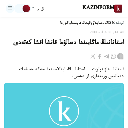
KAZINFORM
ق ز
ترەند:
2026-سايلاۋ
وقيعا
تاعايىنداۋ
اقوردا
14:40, 30 شىلدە 2018
استانانىڭ ماڭايىندا دەمالۋعا قانشا اقشا كەتەدى
استانا. قازاقپارات - استانانىڭ اينالاسىندا جەكە مەنشىك
دەمالىس ورىندارى از ەمەس.