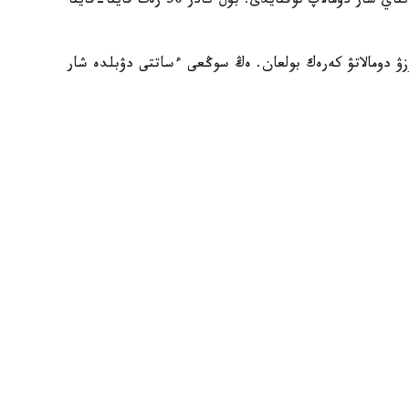
وتقان دەنني اتتى كەيىپكەرگە قارسى الدىنان كىشكەنتاي شار دومالاپ توقتايدى. بۇل كادر 50 رەت قايتا-قايتا
 دومالاتۋ كەرەك بولعان. ەڭ سوڭعى ءساتتى دۋبلدە شار