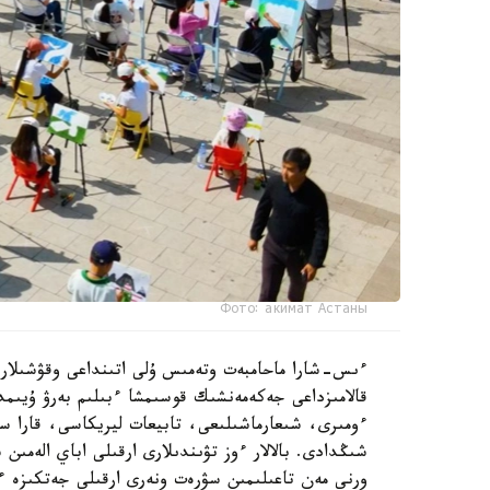
Фото: акимат Астаны
ءىس-شارا ماحامبەت وتەمىس ۇلى اتىنداعى وقۋشىلار سا
ءومىرى، شىعارماشىلىعى، تابيعات ليريكاسى، قارا س
شىڭدادى. بالالار ءوز تۋىندىلارى ارقىلى اباي الەمى
ورنى مەن تاعىلىمىن سۋرەت ونەرى ارقىلى جەتكىزە ء