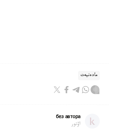
مادەنيەت
без автора
اۆتور