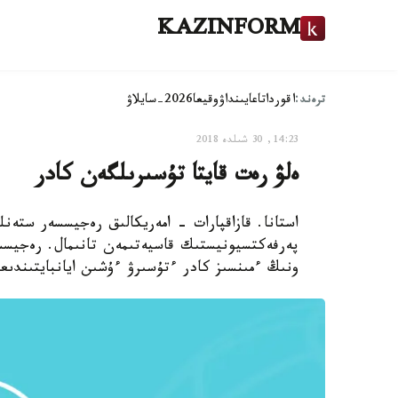
KAZINFORM
ترەند:
اقوردا
تاعايىنداۋ
وقيعا
2026-سايلاۋ
14:23, 30 شىلدە 2018
ەلۋ رەت قايتا تۇسىرىلگەن كادر
استانا. قازاقپارات - امەريكالىق رەجيسسەر ستە
پەرفەكتسيونيستىك قاسيەتىمەن تانىمال. رەجيس
ونىڭ ءمىنسىز كادر ءتۇسىرۋ ءۇشىن ايانبايتىندىعىن