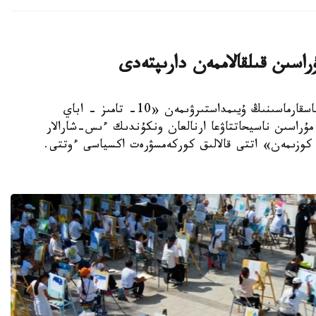
استانا. KAZINFORM - استانا قالاسى ءبىلىم باسقارماسىنىڭ ۇيىمداستىرۋىمەن «10- تامىز - اباي
مۇراسىن ناسيحاتتاۋعا ارنالعان ونكۇندىك ءىس-شارالار
ار كوزىمەن» اتتى قالالىق كوركەمسۋرەت اكسياسى ءوتتى.