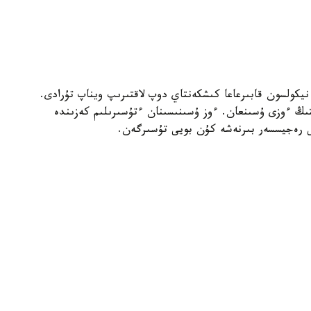
كولسون قابىرعاعا كىشكەنتاي دوپ لاقتىرىپ ويناپ تۇرادى.
ىڭ ءوزى ۇسىنعان. ءوز ۇسىنىسىنان ءتۇسىرىلىم كەزىندە
تى رەجيسسەر بىرنەشە كۇن بويى تۇسىرگەن.