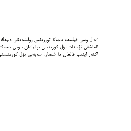
ءدال وسى فيلمدە دجەك توررەنس رولىندەگى دجەك ني
العاشقى نۇسقادا بۇل كورىنىس بولماعان، ونى دجەكت
اكتەر اينىپ قالعان دا شىعار. سەبەبى بۇل كورىنىس