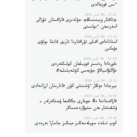
ءىس قوزعالدى
17:31, 06 تامىز 2026
«تاقتار ويىنىنىڭ» جۇلدىزى قازاقستان تۋرالى
اسەرىمەن ءبولىستى
17:10, 06 تامىز 2026
استاناداعى اقىلى تۇراقتاردا تاريف قانشا بولۋى
مۇمكىن
15:44, 06 تامىز 2026
ەلوردادا رەتسىز قويىلعان كولىكتەردى
ەۆاكۋاسيالاۋ جۇيەسى كۇشەيتىلمەك
15:31, 06 تامىز 2026
بيرجادا دوللار ءۇشىنشى كۇن قاتارىنان ارزاندادى
15:10, 06 تامىز 2026
قازاقستاندا ەڭ جوعارى جالاقىعا ۇمىتكەرلەر -
ۇشقىشتار مەن ستيۋاردەسسالار
14:42, 06 تامىز 2026
كوپ تىلدە سويلەسەڭىز ميىڭىز جاسارا بەرەدى