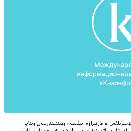
 رومانى جەلىسىمەن 1980 -جىلى تۇسىرىلگەن «جارقىراۋ» فيلمىندە ويىنشىقتارىمەن ويناپ