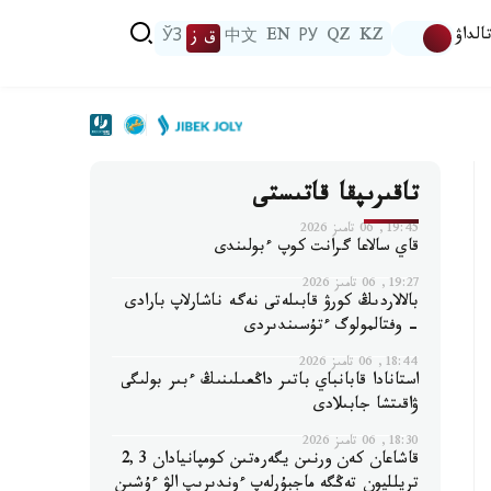
الداۋ
KZ
QZ
РУ
EN
中文
ق ز
ЎЗ
تاقىرىپقا قاتىستى
19:45, 06 تامىز 2026
قاي سالاعا گرانت كوپ ءبولىندى
19:27, 06 تامىز 2026
بالالاردىڭ كورۋ قابىلەتى نەگە ناشارلاپ بارادى
- وفتالمولوگ ءتۇسىندىردى
18:44, 06 تامىز 2026
استانادا قابانباي باتىر داڭعىلىنىڭ ءبىر بولىگى
ۋاقىتشا جابىلادى
18:30, 06 تامىز 2026
قاشاعان كەن ورنىن يگەرەتىن كومپانيادان 2,3
تريلليون تەڭگە ماجبۇرلەپ ءوندىرىپ الۋ ءۇشىن