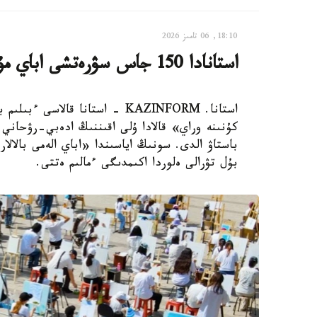
18:10, 06 تامىز 2026
استانادا 150 جاس سۋرەتشى اباي مۇراسىن قىلقالاممەن دارىپتەدى
كۇنىنە وراي» قالادا ۇلى اقىننىڭ ادەبي-رۋحاني 
باستاۋ الدى. سونىڭ اياسىندا «اباي الەمى بالال
بۇل تۋرالى ەلوردا اكىمدىگى ءمالىم ەتتى.