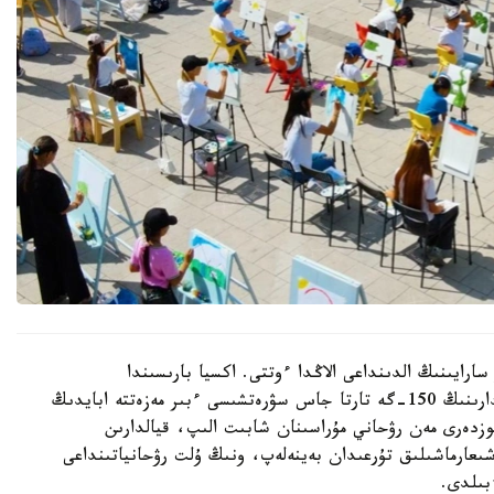
رايىنىڭ الدىنداعى الاڭدا ءوتتى. اكسيا بارىسىندا
قالامىزداعى جەكەمەنشىك قوسىمشا ءبىلىم بەرۋ ۇيىمدارىنىڭ 150-گە تارتا جاس سۋرەتشىسى ءبىر مەزەتتە ابايدىڭ
وزدەرى مەن رۋحاني مۇراسىنان شابىت الىپ، قيالدارىن
ن شىعارماشىلىق تۇرعىدان بەينەلەپ، ونىڭ ۇلت رۋحانياتىنداعى
بىلدى.