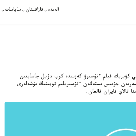
الەمدە
قازاقستان
ساياسات
ت
نلي كۋبريك فيلم ءتۇسىرۋ كەزىندە كوپ دۋبل جاسايتىن
سەرمەن جۇمىس ىستەگەن ءتۇسىرىلىم توبىنىڭ مۇشەلەرى
ا تالاي قايران قالعان.