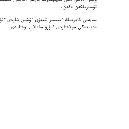
تۇسىرىلگەن ەكەن.
سەبەبى كادردىڭ ءمىنسىز شىعۋى ءۇشىن شاردى ءتۇزۋ
ەدەندەگى جولاقتاردى ءتۇزۋ جاعالاي توقتايدى.