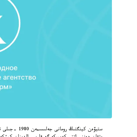
ستيۆەن كينگتىڭ