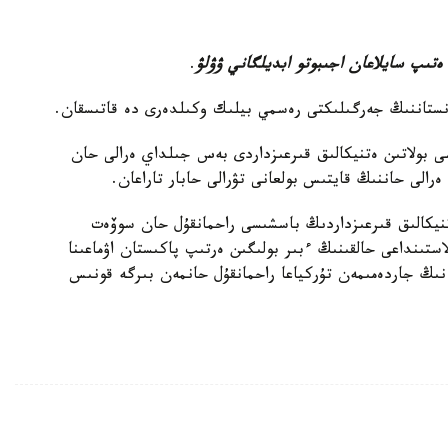
ەتىپ سايلاعان اجىبوتو ابديلگاني ۋۋلۋ
.
انستاننىڭ جەرگىلىكتى رەسمي بيلىك وكىلدەرى دە قاتىسقان.
دەگى 400-گە جۋىق وتباسى بولاتىن ەتنيكالىق قىرعىزداردى بەس جىلداي ەرالى حان
تنيكالىق قىرعىزداردىڭ باسشىسى راحمانقۇل حان سوۆەت
ستىنداعى حالقىنىڭ ءبىر بولىگىن ەرتىپ پاكىستان اۋماعىنا
ىڭ جاردەمىمەن تۇركياعا راحمانقۇل حانمەن بىرگە قونىس