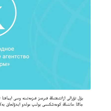
بۇل تۋرالى ازاتتىقتىڭ قىرعىز قىزمەتىنە وسى ايماقتا 
جاڭا حاننىڭ كومەشكىسى بولىپ مولدو ابدۋلحاق بەك