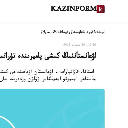
KAZINFORM
ترەند:
اقوردا
تاعايىنداۋ
وقيعا
2026-سايلاۋ
12:56, 30 شىلدە 2018
اۋعانستاننىڭ كىشى پاميرىندە تۇراتى
جاستاعى اجىبوتو ابديلگاني ۋۋلۋن وزدەرىنە حان