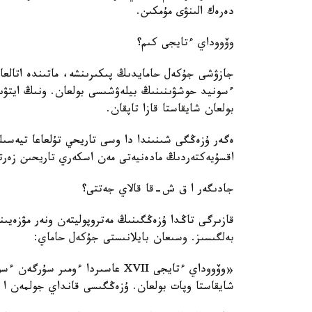
دەرەك الىنۋى مۇمكىن.
وۆووداي ءتايجى كىم؟
ءسونيد حوشۋىنىنىڭ بيلەۋشىسى بولعان. ونىڭ ايتۋىن
بولعان شايقاستا قازا تاپقان.
اقسۇيەكتەردىڭ مادەنيەتى مەن اسكەري تاريحىن زەرتتە
جادىگەر ا ق ش-قا قالاي جەتتى؟
قازىرگى تاڭدا ۇزەڭگىنىڭ مەتروپوليتەن ونەر مۋزەيى
بەلگىسىز. وسىعان بايلانىستى جۇكەل حاماي:
«وۆووداي ءتايجى XVII عاسىردا ءو
شايقاستا وپات بولعان. ۇزەڭگىسى قانداي جولمەن 