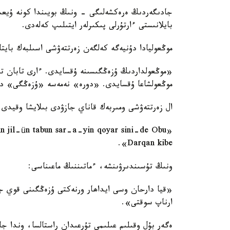
جادىگەردىڭ ەرەكشەلىگى - ونىڭ بويىندا كونە ۇيعىر
بايلانىستى ءارتۇرلى پىكىرلەر ايتىلىپ كەلەدى.
موڭعوليادا دۇنيەگە كەلگەن زەرتتەۋشى اسىلبەك بايتا
«موڭعولداردىڭ ۇزەڭگىسىنە ۇقسايدى. ءارى تابان ت
موڭعولشاعا ۇقسايدى. «دورە» نەمەسە «ۇزەڭگى» د
ال زەرتتەۋشى ومىربەك قاناي جازۋدى بىلايشا وقيدى:
Darqan kibe».
ونىڭ تۇسىندىرۋىنشە، ءماتىننىڭ ماعىناسى:
«قيا دارحان وسى ايداھار ورنەكتى ۇزەڭگىنى قوي ج
ارناپ سوقتى».
ەگەر بۇل وقىلىم عىلىمي تۇرعىدان راستالسا، وندا ج