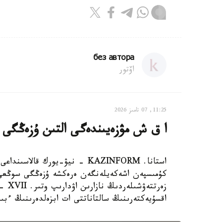
без автора
اۆتور
11:25, 07 تامىز 2026
ا ق ش مۋزەيىندەگى التىن ۇزەڭگى
استانا. KAZINFORM - نيۋ-يورك ق
كۇمىسپەن اشەكەيلەنگەن ەرەكشە ۇزەڭگى سوڭعى ۋ
اقسۇيەكتەرىنىڭ سالتاناتتى ات ابزەلدەرىنىڭ ءبى