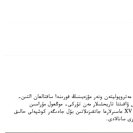
الاسىنداعى مەتروپوليتەن ونەر مۋزەيىنىڭ قورىندا ساقتالعان التىن-
اقىتتا تاريحشىلار مەن تۇركى- موڭعول مۇراسىن
زەرتتەۋشىلەردىڭ نازارىن اۋدارىپ وتىر. XV- XVII عاسىرلارعا جاتقىزىلاتىن بۇل جادىگەر كوشپەلى حالىق
رى سانالادى.