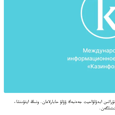
تۇراتىن ابدۋلۋاحيت جەەنبەك ۋۋلۋ حابارلاعان. ونىڭ ايتۋىنشا،
ىتىلگەن.