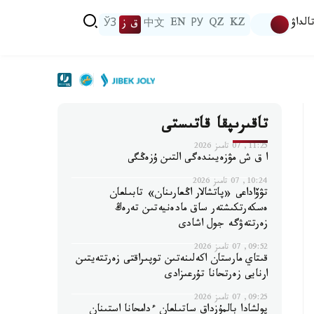
الداۋ
KZ
QZ
РУ
EN
中文
ق ز
ЎЗ
تاقىرىپقا قاتىستى
11:25, 07 تامىز 2026
ا ق ش مۋزەيىندەگى التىن ۇزەڭگى
10:24, 07 تامىز 2026
تۋۆاداعى «پاتشالار اڭعارىنان» تابىلعان
ەسكەرتكىشتەر ساق مادەنيەتىن تەرەڭ
زەرتتەۋگە جول اشادى
09:52, 07 تامىز 2026
قىتاي مارستان اكەلىنەتىن توپىراقتى زەرتتەيتىن
ارنايى زەرتحانا تۇرعىزادى
09:25, 07 تامىز 2026
پولشادا بالمۇزداق ساتىلعان ءدامحانا استىنان