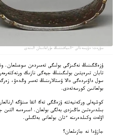
سۋرەت: دۇيسەنالى ءالىماقىننىڭ مۇراعاتىنان الىندى
ۇزەڭگىنىڭ نەگىزگى بولىگى تەمىردەن سوعىلعان. ون
سول داۋىردەگى دالا ۇستالارىنىڭ تەمىر وڭدەۋ، زەر
بولعانىن كورسەتەدى.
كوشپەلى وركەنيەتتە ۇزەڭگى تەك اتقا مىنۋگە ارنالعا
بىلدىرەتىن ماڭىزدى بەلگى بولعان. اسىرەسە التىن ج
اۋلەت وكىلدەرىنە ءتان بولعانى بەلگىلى.
جازۋدا نە جازىلعان؟