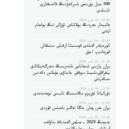
900 جىل بۇرىنعى شىركەۋدىڭ قالدىقتارى
تابىلدى
07:06, 07 تامىز 2026
عالىمدار جەردىڭ بولاشاعى تۋرالى تىڭ بولجام
ايتتى
22:44, 06 تامىز 2026
كورەيلەر اقىلدى قوسىمشا ارقىلى ىستىقتان
قورعانىپ ءجۇر
21:43, 06 تامىز 2026
يران پارسى شىعاناعى ەلدەرىنىڭ ەنەرگەتيكالىق
ينفراقۇرىلىمىنا سوققى جاساۋى مۇمكىن ەكەنىن
ەسكەرتتى
21:29, 06 تامىز 2026
تۇركيادا تۋريزم سالاسىنىڭ تابىسى تومەندەدى
21:04, 06 تامىز 2026
يران مەن ومان جاڭا تەڭىز باعىتىن قۇردى
17:46, 06 تامىز 2026
بەيجىڭ 2029 -جىلعى الەمدىك ساۋلەت