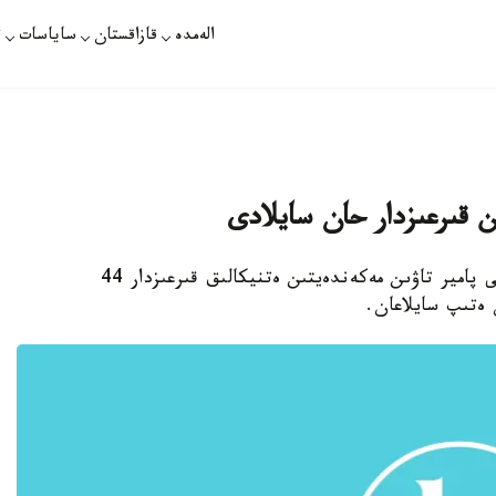
الەمدە
قازاقستان
ساياسات
ت
ن قىرعىزدار حان سايلادى
استانا. قازاقپارات - اۋعانستان اۋماعىنداعى كىشى پامير تاۋىن مەكەندەيتىن ەتنيكالىق قىرعىزدار 44
 ەتىپ سايلاعان.