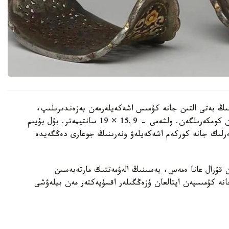
ىڭ بەتى التىن جانە كۇمىس اشەكەيلەرمەن بەزەندىرىلىپ،
تابان تىرەيتىن بولىگىنىڭ جيەگى نازىك ورنەكتەرمەن كومكەرىلگەن. ولشەمى - 15,9 × 19 سانتيمەتر. بۇل بۇيىم
گەرلىك جانە كوركەم اشەكەيلەۋ ونەرىنىڭ جوعارى دەڭگەيدە
ن قۇرال عانا ەمەس، يەسىنىڭ الەۋمەتتىك مارتەبەسىن
انە كۇمىسپەن اپتالعان ۇزەڭگىلەر اقسۇيەكتەر مەن بيلەۋشى