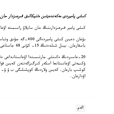
كىشى پاميردى مەكەندەيتىن ەتنيكالىق قىرعىزدار حان 
كىشى پامير قىرعىزدارىنىڭ حان سايلاۋ راسىمىنە اۋع
بۇعان دەيىن كىشى پامير
باسقارعان. بيىل شىلدەنىڭ 15- كۇنى 68 جاستاعى ەرالى حاننىڭ قايتىس بولعانى تۋرالى حابار تاراعان.
20-عاسىردىڭ ەكىنشى جارتىسىندا اۋعانستانداعى ە
ۇكىمەتى اۋعانستانعا اسكەر كىرگىزگەننەن كەيىن قولا
كوشىپ بارعان. كەيىن ولاردىڭ كوپشىلىگى ب ۇ ۇ- ن
اۋدارعان.
الەم