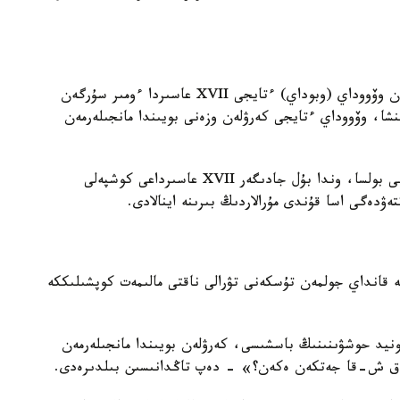
جازۋشى جۇكەل حامايدىڭ پىكىرىنشە، ماتىندە اتالعان وۆووداي (وبوداي) ءتايجى XVII عاسىردا ءومىر سۇرگەن
شا، وۆووداي ءتايجى كەرۋلەن وزەنى بويىندا مانجىلەرمەن
ەگەر ۇزەڭگى شىنىندا دا وسى تاريحي تۇلعاعا تيەسىلى بولسا، وندا بۇل جادىگەر XVII عاسىرداعى كوشپەلى
ۋدەگى اسا قۇندى مۇرالاردىڭ بىرىنە اينالادى.
نە قانداي جولمەن تۇسكەنى تۋرالى ناقتى مالىمەت كوپشىلىككە
مىر سۇرگەن ءسونيد حوشۋىنىنىڭ باسشىسى، كەرۋلەن بويىندا مانجىلەرمەن
ا ق ش-قا جەتكەن ەكەن؟» - دەپ تاڭدانىسىن بىلدىرەدى.