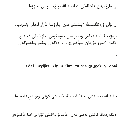
 جازۋىمەن قاشالعان ءماتىننىڭ بولۋى. وسى جازۋعا
ن ۇلى ۇزەڭگىنىڭ ءپىشىنى مەن جازۋىنا نازار اۋدارا وتىرىپ:
ىرەۋدىڭ استىنداعى ۇيعىرجىن بيچىكپەن جازىلعان ءماتىن
ەگەن ءسوز تۇرعان سياقتى»، - دەگەن پىكىر بىلدىرگەن.
«luu-tu ene dِrügeki yi qonin jil-ün tabun sar-a-yin qoyar sini-de Obu؟ adai Tayijita Kiy-a
ىلىنىڭ بەسىنشى جاڭا ايىنىڭ ەكىنشى كۇنى وبوداي تايجىعا
ادىگەردىڭ ناقتى يەسى مەن جاسالۋ ۋاقىتى تۋرالى اسا ماڭىزدى