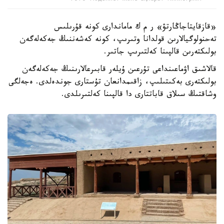
«قازقايتاجاڭارتۋ» ر م ك ماماندارى كونە قۇرىلىس
تەحنولوگيالارىن قولدانا وتىرىپ، كونە كەشەننىڭ جەكەلەگەن
بولىكتەرىن قالپىنا كەلتىرىپ جاتىر.
قالاشىق اۋماعىنداعى تۇرعىن ۇيلەر قابىرعالارىنىڭ جەكەلەگەن
بولىكتەرى بەكىتىلىپ، زاقىمدانعان تۇستارى جوندەلدى. ەجەلگى
وشاقتىڭ سىلاق قاباتتارى دا قالپىنا كەلتىرىلدى.