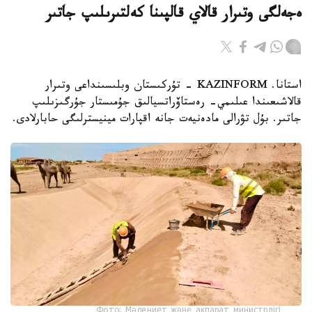
ەجەلگى وتىرار قالاي قالپىنا كەلتىرىلىپ جاتىر
استانا. KAZINFORM - تۇركىستان وبلىسىنداعى وتىرار
قالاشىعىندا عىلىمي- رەستاۆراتسيالىق جۇمىستار جۇرگىزىلىپ
جاتىر. بۇل تۋرالى مادەنيەت جانە اقپارات مينيسترلىگى حابارلادى.
Фото: Мәдениет және ақпарат министрлігі