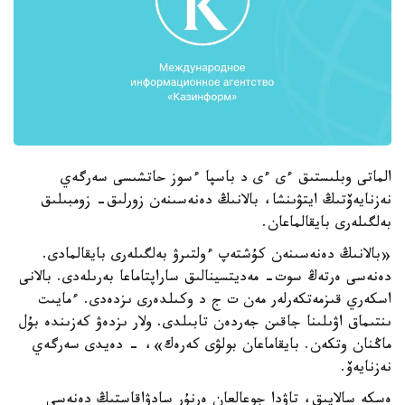
الماتى وبلىستىق ءى ءى د باسپا ءسوز حاتشىسى سەرگەي
نەزنايەۆتىڭ ايتۋىنشا، بالانىڭ دەنەسىنەن زورلىق- زومبىلىق
بەلگىلەرى بايقالماعان.
«بالانىڭ دەنەسىنەن كۇشتەپ ءولتىرۋ بەلگىلەرى بايقالمادى.
دەنەسى ەرتەڭ سوت- مەديتسينالىق ساراپتاماعا بەرىلەدى. بالانى
اسكەري قىزمەتكەرلەر مەن ت ج د وكىلدەرى ىزدەدى. ءمايىت
ىنتىماق اۋىلىنا جاقىن جەردەن تابىلدى. ولار ىزدەۋ كەزىندە بۇل
ماڭنان وتكەن. بايقاماعان بولۋى كەرەك»، - دەيدى سەرگەي
نەزنايەۆ.
ەسكە سالايىق، تاۋدا جوعالعان ەرنۇر سادۋاقاستىڭ دەنەسى