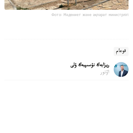
Фото: Мәдениет және ақпарат министрлігі
قوعام
ريزابەك نۇسىپبەك ۇلى
اۆتور
09:22, 09 تامىز 2026
120 بالل دا گرانتقا كەپىلدىك بەرمەيدى، 100
بالل جيناعان تالاپكەر قالاي ءتۇسىپ كەتتى