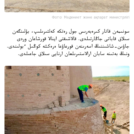
Фото: Мәдениет және ақпарат министрлігі
سونىمەن قاتار كىرەبەرىس جول رەتكە كەلتىرىلىپ، بۇلىنگەن
سىلاق قاباتى جاڭارتىلدى. قالاشىقتى اينالا قورشاعان وردى
جاۋىن-شاشىننىڭ اسەرىنەن قورعاۋعا ەرەكشە كوڭىل ءبولىندى.
ونىڭ بەتىنە سابان ارالاستىرىلعان ارنايى سىلاق جاعىلدى.