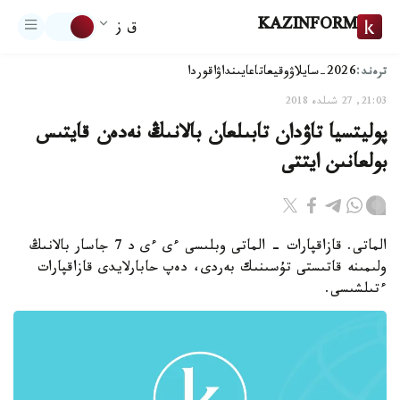
KAZINFORM
ق ز
ترەند:
2026-سايلاۋ
وقيعا
تاعايىنداۋ
اقوردا
21:03, 27 شىلدە 2018
پوليتسيا تاۋدان تابىلعان بالانىڭ نەدەن قايتىس
بولعانىن ايتتى
الماتى. قازاقپارات - الماتى وبلىسى ءى ءى د 7 جاسار بالانىڭ
ولىمىنە قاتىستى تۇسىنىك بەردى، دەپ حابارلايدى قازاقپارات
ءتىلشىسى.