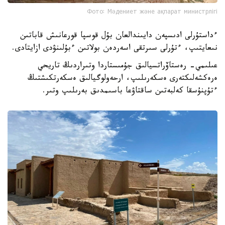
Фото: Мәдениет және ақпарат министрлігі
ءداستۇرلى ادىسپەن دايىندالعان بۇل قوسپا قورعانىش قاباتىن
نىعايتىپ، ءتۇرلى سىرتقى اسەردەن بولاتىن ءبۇلىنۋدى ازايتادى.
عىلىمي- رەستاۆراتسيالىق جۇمىستاردا وتىراردىڭ تاريحي
ەرەكشەلىكتەرى ەسكەرىلىپ، ارحەولوگيالىق ەسكەرتكىشتىڭ
ءتۇپنۇسقا كەلبەتىن ساقتاۋعا باسىمدىق بەرىلىپ وتىر.