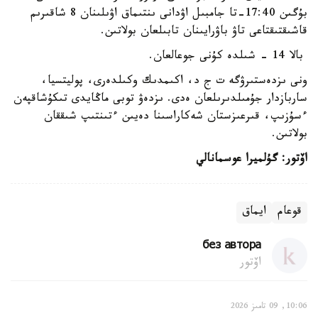
بۇگىن 17:40-تا جامبىل اۋدانى ىنتىماق اۋىلىنان 8 شاقىرىم
قاشىقتىقتاعى تاۋ باۋرايىنان تابىلعان بولاتىن.
بالا 14 - شىلدە كۇنى جوعالعان.
ونى ىزدەستىرۋگە ت ج د، اكىمدىك وكىلدەرى، پوليتسيا،
ساربازدار جۇمىلدىرىلعان ەدى. ىزدەۋ توبى ماڭايدى تىكۇشاقپەن
ءسۇزىپ، قىرعىزستان شەكاراسىنا دەيىن ءتىنتىپ شىققان
بولاتىن.
اۆتور: گۇلميرا عوسمانالي
قوعام
ايماق
без автора
اۆتور
10:06, 09 تامىز 2026