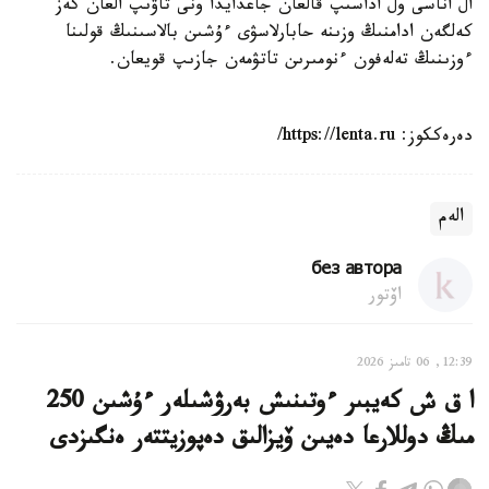
ال اناسى ول اداسىپ قالعان جاعدايدا ونى تاۋىپ العان كەز
كەلگەن ادامنىڭ وزىنە حابارلاسۋى ءۇشىن بالاسىنىڭ قولىنا
ءوزىنىڭ تەلەفون ءنومىرىن تاتۋمەن جازىپ قويعان.
دەرەككوز: https://lenta.ru/
الەم
без автора
اۆتور
12:39, 06 تامىز 2026
ا ق ش كەيبىر ءوتىنىش بەرۋشىلەر ءۇشىن 250
مىڭ دوللارعا دەيىن ۆيزالىق دەپوزيتتەر ەنگىزدى