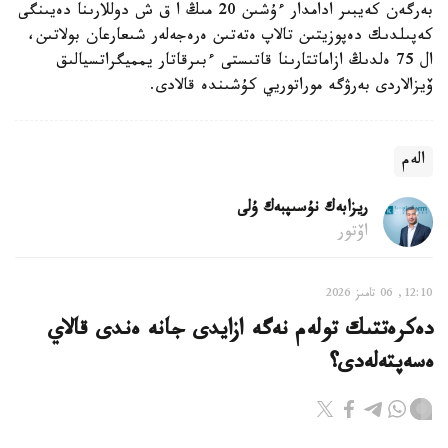
بەرگەن كەيبىر ادامدار ءۇشىن 20 مىڭ ا ق ش دوللارىنا دەيىنگى
كەپىلدىك دەپوزيتىن تالاپ ەتەتىن ەرەجەلەر شىعارعان بولاتىن،
ال 75 ەلدىڭ ازاماتتارىنا قاتىستى ءبىرقاتار يمميگراتسيالىق
ۆيزالاردى بەرۋگە موراتوريي كۇشىندە قالادى.
الەم
ريزابەك نۇسىپبەك ۇلى
اۆتور
12:10, 06 تامىز 2026
دەكرەتتىك تولەم نەگە ازايدى جانە ەندى قالاي
ەسەپتەلەدى؟