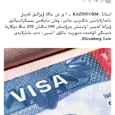
استانا. KAZINFORM – ا ق ش جاڭا ۆيزالىق كەپىل
باعدارلاماسىن ەنگىزىپ جاتىر، وعان سايكەس يمميگراتسيالىق
ۆيزاعا كەيبىر ءوتىنىش بەرۋشىلەر 100 مىڭنان 250 مىڭ دوللارعا
دەيىنگى كولەمدە دەپوزيت سالۋى ءتيىس، دەپ حابارلايدى
Bloomberg Law.