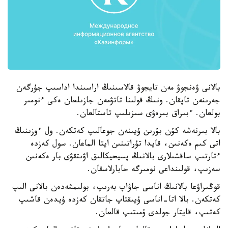
بالانى ۋەنجوۋ مەن تايجوۋ قالاسىنىڭ اراسىندا اداسىپ جۇرگەن
جەرىنەن تاپقان. ونىڭ قولىنا تاتۋمەن جازىلعان ەكى ءنومىر
بولعان. ءبىراق بىرەۋى سىزىلىپ تاستالعان.
بالا بىرنەشە كۇن بۇرىن ۇيىنەن جوعالىپ كەتكەن. ول ءوزىنىڭ
اتى كىم ەكەنىن، قايدا تۇراتىنىن ايتا الماعان. سول كەزدە
ءتارتىپ ساقشىلارى بالانىڭ پسيحيكالىق اۋىتقۋى بار ەكەنىن
سەزىپ، قولىنداعى نومىرگە حابارلاسقان.
قوڭىراۋعا بالانىڭ اناسى جاۋاپ بەرىپ، بولىمشەدەن بالانى الىپ
كەتكەن. بالا اتا-اناسى ۇيىقتاپ جاتقان كەزدە ۇيدەن قاشىپ
كەتىپ، قايتار جولدى ۇمىتىپ قالعان.