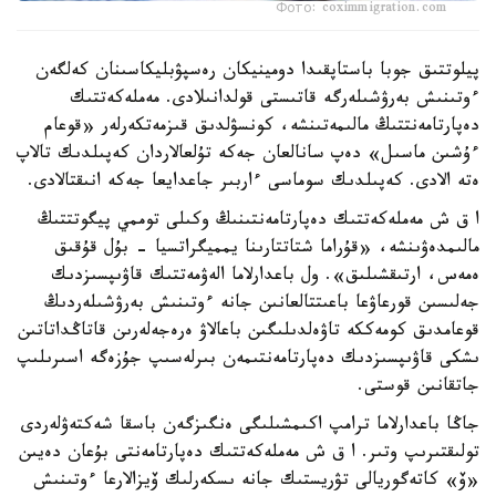
Фото: coximmigration.com
پيلوتتىق جوبا باستاپقىدا دومينيكان رەسپۋبليكاسىنان كەلگەن
ءوتىنىش بەرۋشىلەرگە قاتىستى قولدانىلادى. مەملەكەتتىك
دەپارتامەنتتىڭ مالىمەتىنشە، كونسۋلدىق قىزمەتكەرلەر «قوعام
ءۇشىن ماسىل» دەپ سانالعان جەكە تۇلعالاردان كەپىلدىك تالاپ
ەتە الادى. كەپىلدىك سوماسى ءاربىر جاعدايعا جەكە انىقتالادى.
ا ق ش مەملەكەتتىك دەپارتامەنتىنىڭ وكىلى توممي پيگوتتتىڭ
مالىمدەۋىنشە، «قۇراما شتاتتارىنا يمميگراتسيا - بۇل قۇقىق
ەمەس، ارتىقشىلىق». ول باعدارلاما الەۋمەتتىك قاۋىپسىزدىك
جەلىسىن قورعاۋعا باعىتتالعانىن جانە ءوتىنىش بەرۋشىلەردىڭ
قوعامدىق كومەككە تاۋەلدىلىگىن باعالاۋ ەرەجەلەرىن قاتاڭداتاتىن
ىشكى قاۋىپسىزدىك دەپارتامەنتىمەن بىرلەسىپ جۇزەگە اسىرىلىپ
جاتقانىن قوستى.
جاڭا باعدارلاما ترامپ اكىمشىلىگى ەنگىزگەن باسقا شەكتەۋلەردى
تولىقتىرىپ وتىر. ا ق ش مەملەكەتتىك دەپارتامەنتى بۇعان دەيىن
«ۆ» كاتەگوريالى تۋريستىك جانە ىسكەرلىك ۆيزالارعا ءوتىنىش