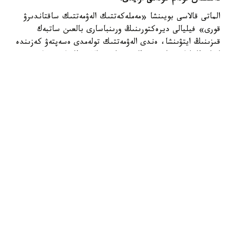
الماتى قالاسى بويىنشا «مەملەكەتتىك الەۋمەتتىك ساقتاندىرۋ
قورى» فيليالى ديرەكتورىنىڭ ورىنباسارى بالعىن ساتبەك
قىزىنىڭ ايتۋىنشا، ەندى الەۋمەتتىك تولەمدى ەسەپتەۋ كەزىندە
ايەلدىڭ ايلىق تابىسى ەڭ تومەنگى جالاقىنىڭ (ە ت ج) جەتى
ەسەلەنگەن مولشەرىنەن اسپايتىن كولەمدە عانا ەسەپكە الىنادى.
2026 -جىلى بۇل شەك 595 مىڭ تەڭگەنى قۇرايدى. ياعني،
ايەلدىڭ ناقتى جالاقىسى بۇدان جوعارى بولسا دا، تولەمدى
ەسەپتەۋ كەزىندە 595 مىڭ تەڭگەدەن اساتىن بولىگى
ەسكەرىلمەيدى.
بيىلعى جىلدىڭ العاشقى التى ايىندا جۇمىس ىستەيتىن ايەلدەرگە
جۇكتىلىك پەن بوسانۋعا بايلانىستى ورتا ەسەپپەن 1,4 ميلليون
تەڭگە تولەنگەن. وتكەن جىلدىڭ وسى كەزەڭىندە ورتاشا تولەم
1,6 ميلليون تەڭگە بولعان. وسىلايشا، كورسەتكىش 254,9 مىڭ
تەڭگەگە نەمەسە 15,5 پايىزعا ازايعان.
ماماننىڭ سوزىنشە، ءاربىر ايەلگە تولەنەتىن الەۋمەتتىك تولەم
جەكە ەسەپتەلەدى. ول سوڭعى 12 اي ىشىندە الەۋمەتتىك