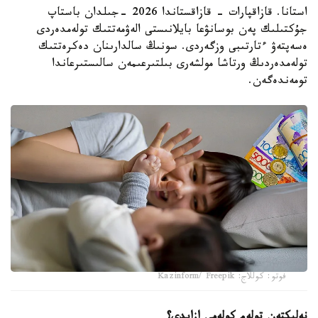
استانا. قازاقپارات - قازاقستاندا 2026 -جىلدان باستاپ
جۇكتىلىك پەن بوسانۋعا بايلانىستى الەۋمەتتىك تولەمدەردى
ەسەپتەۋ ءتارتىبى وزگەردى. سونىڭ سالدارىنان دەكرەتتىك
تولەمدەردىڭ ورتاشا مولشەرى بىلتىرعىمەن سالىستىرعاندا
تومەندەگەن.
فوتو: كوللاج: Kazinform/ Freepik
نەلىكتەن تولەم كولەمى ازايدى؟