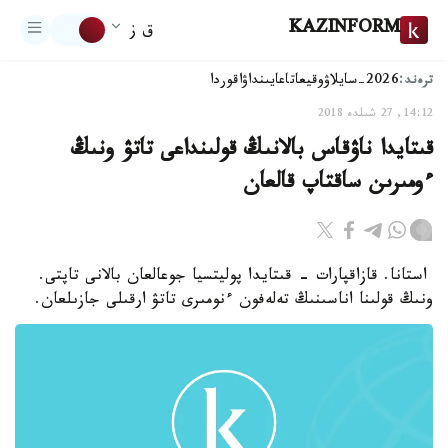
KAZINFORM
ق ز
ترەند:
2026-سايلاۋ
وقيعا
تاعايىنداۋ
اقوردا
14:12, 27 شىلدە 2018
قىتايدا ناۋقاس بالانىڭ قولىنداعى تاتۋ ونىڭ
ءومىرىن ساقتاپ قالعان
استانا. قازاقپارات - قىتايدا پوليتسيا جوعالعان بالانى تاپتى.
ونىڭ قولىنا اناسىنىڭ تەلەفون ءنومىرى تاتۋ ارقىلى جازىلعان.