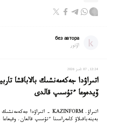
без автора
اۆتور
12:24, 07 تامىز 2026
اتىراۋدا جەكەمەنشىك بالاباقشا تار
ۆيدەوعا ءتۇسىپ قالدى
اتىراۋ. KAZINFORM - اتىراۋدا 
بەينەباقىلاۋ كامەراسىنا ءتۇسىپ قالعان. وقيعاعا