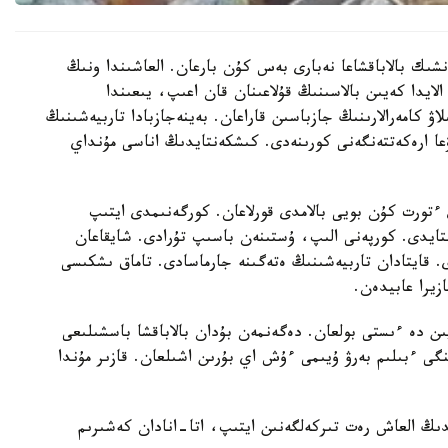
نشىك بالاباقشاعا نەبارى بەس كۇن بارعان. العاشىندا ونىڭ
الايدا كەيىن بالاسىنىڭ قۇلاعىنان قان اعىپ، يىعىندا
لاۋ كامەرالارىنىڭ جازباسىن قاراعان. بەينەجازبادا تاربيەشىنىڭ
عا ارەكەتتەنگەنى كورىنەدى. كىشكەنتايدىڭ اناسى مۇنداي
تورت كۇن بويى بالامدى قورلاعان. كورگەنىمدى ايتىپ
استايدى. كورپەنى الىپ، ۇستىنەن باسىپ تۇرادى. شايقاعان
ى. قايتادان تاربيەشىنىڭ ەتەگىنە جارماسادى. تاماق ىشكىسى
زيرا عابيدەن.
يىن دە ءىستى بولعان. دەگەنمەن بۇدان بالاباقشا باسشىلىعى
گى ءبىلىم بەرۋ ۇيىمى ءۇش اي بۇرىن اشىلعان. قازىر مۇندا
ايدىڭ العاش رەت تىركەلگەنىن ايتىپ، اتا-انادان كەشىرىم