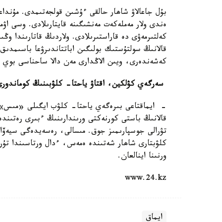
بۇل جاعالاۋ شاھار حالقى ءۇشىن قولجەتىمدى. مۇندا
ەندى ولار مەملەكەت مەنشىگىنە قايتارىلادى. وسى اۋ
كەلتىرمەۋى دە قاراستىرىلادى. ولاردىڭ قاتارىندا وڭ
قالانىڭ سولتۇستىك بولىگىن اباتتاندىرۋعا باسىمدىق 
كەشەندەرى، ويىن الاڭدارى مەن دالا ساحناسى بوي كوت
سەرگەي كۋلكين، اقتاۋ ياحتا- كلۋبىنىڭ كوماندورى
- ايماقتاعى بىرەگەي ياحتا- كلۋب ايگىلى «مىس» مۇ
قالانىڭ باستى كورنەكتى ورىندارىنىڭ ءبىرى رەتىند
تۋرالى جوسپارىمىز جوق. مىسالى، رەسەيدەگى سيەۆاس
كلۋبتارى شاھار شەتىندە ەمەس، ءدال ورتاسىندا تۇر. 
ورنىنا اينالعان.
www.24.kz
ايماق