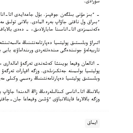
سۇرادى.
- ءبىز مۇنى بىلگەن جوقپىز. بۇل جاعدايدى اتا-انا
ءبىراق ول ناقتى جاۋاپ بەرە المادى. بالانى تولىق 
ەكەنىمىزدى اتا-اناسىنا حابارلادىق، - دەدى بالاباق
اتىراۋ وبلىستىق پوليتسيا دەپارتامەنتىنىڭ مالىمەتىنش
تاربيەلەۋ جونىندەگى مىندەتتەردى ورىنداماۋ» بابى 
- اتالعان وقيعا بويىنشا كەشەندى تەرگەۋ امالدارى جۇ
پوليتسيا بولىمىنە جەتكىزىلدى. وزگە اقپارات تەرگە
وبلىستىق پوليتسيا دەپارتامەنتىنىڭ رەسمي وكىلى مەي
بالانىڭ اتا-اناسى كىنالىلەردىڭ زاڭ الدىندا جاۋاپ 
وزگە بالالارعا قايتالانباۋى ءۇشىن وقيعاعا جان-جاقت
ايماق