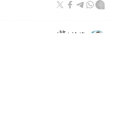
بەيسەن سۇلتان
اۆتور
10:08, 07 تامىز 2026
وسكەمەندە داۋىلدان جيىرماعا جۋىق
وسكەمەن. KAZINFORM - وسكەم
اۆتوكولىكتەردىڭ يەلەرىنەن ىشكى ىستەر ورگاندار