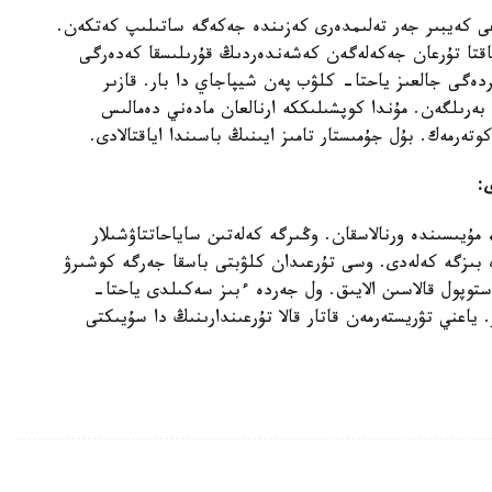
عى كەيبىر جەر تەلىمدەرى كەزىندە جەكەگە ساتىلىپ كەتكەن.
ماقتا تۇرعان جەكەلەگەن كەشەندەردىڭ قۇرىلىسقا كەدەرگى
ىردەگى جالعىز ياحتا- كلۋب پەن شيپاجاي دا بار. قازىر
بەرىلگەن. مۇندا كوپشىلىككە ارنالعان مادەني دەمالىس
ەرمەك. بۇل جۇمىستار تامىز ايىنىڭ باسىندا اياقتالادى.
:
يىسىندە ورنالاسقان. وڭىرگە كەلەتىن ساياحاتتاۋشىلار
ە بىزگە كەلەدى. وسى تۇرعىدان كلۋبتى باسقا جەرگە كوشىرۋ
توپول قالاسىن الايىق. ول جەردە ءبىز سەكىلدى ياحتا-
ياعني تۋريستەرمەن قاتار قالا تۇرعىندارىنىڭ دا سۇيىكتى