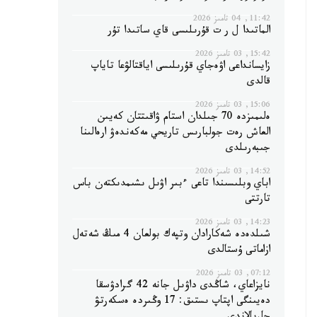
11:42, 04 تامىز 2026
الماتىدا ل ر ت قۇرىلىسى قاي ساتىدا تۇر
15:42, 03 تامىز 2026
زايسانداعى اۋەجاي قۇرىلىسى اياقتالۋعا تاياپ
قالدى
15:06, 03 تامىز 2026
ەلىمىزدە 70 جىلدان استام ۋاقىتتان كەيىن
العاش رەت جولبارىس تاريحي مەكەندەۋ ارەالىنا
جىبەرىلدى
14:52, 03 تامىز 2026
اباي وبلىسىندا تاعى ءبىر اۋىل ىشىمدىكتەن باس
تارتتى
14:23, 03 تامىز 2026
شىلدەدە شەكارادان وتپەك بولعان 4 مىڭ شەتەل
ازاماتى ۇستالدى
07:12, 03 تامىز 2026
نايزاعاي، شاڭدى داۋىل جانە 42 گرادۋسقا
دەيىنگى اپتاپ ىستىق: 17 وڭىردە ەسكەرتۋ