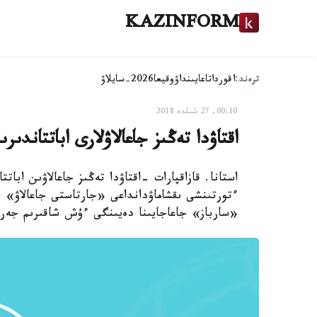
KAZINFORM
ترەند:
اقوردا
تاعايىنداۋ
وقيعا
2026-سايلاۋ
00:10, 27 شىلدە 2018
اقتاۋدا تەڭىز جاعالاۋلارى اباتتاندىر
استانا. قازاقپارات -اقتاۋدا تەڭىز جاعالاۋىن اب
ءتورتىنشى ىقشاماۋدانداعى «جارتاستى جاعالاۋ» 
«سارباز» جاعاجايىنا دەيىنگى ءۇش شاقىرىم جەر 