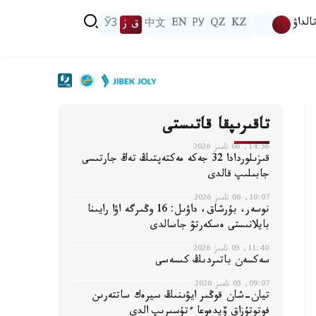
الداۋ
KZ
QZ
РУ
EN
中文
ق ز
ЎЗ
تاقىرىپقا قاتىستى
14:56, 06 تامىز 2026
قىزىلوردادا 32 جەكە مەكتەپتىڭ تەڭ جارتىسى
جابىلىپ قالدى
10:07, 06 تامىز 2026
نوسەر، بۇرشاق، داۋىل: 16 وڭىرگە اۋا رايىنا
بايلانىستى ەسكەرتۋ جاسالدى
11:40, 05 تامىز 2026
سەكسەن باتىردىڭ كىسەسى
09:07, 05 تامىز 2026
تيان-شان قوڭىر ايۋىنىڭ سيرەك ساتتەرىن
فوتوتۇزاق ۆيدەوعا ءتۇسىرىپ الدى