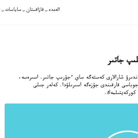
الەمدە
قازاقستان
ساياسات
ت
ىلىپ جاتىر
اتتاندىرۋ شارالارى كەستەگە ساي ءجۇرىپ جاتىر. اسىرەسە،
جوباسى قارقىندى جۇزەگە اسىرىلۋدا. كەلەر جىلى
كوركەيتىلمەك.