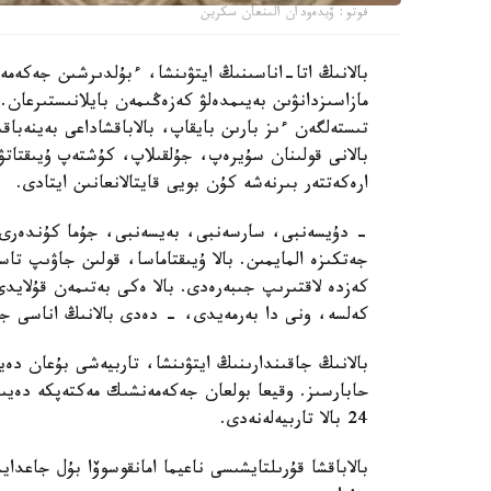
فوتو: ۆيدەودان الىنعان سكرين
بالانىڭ اتا-اناسىنىڭ ايتۋىنشا، ءبۇلدىرشىن جەكەمە
مازاسىزدانۋىن بەيىمدەلۋ كەزەڭىمەن بايلانىستىرعان. 
تىستەلگەن ءىز بارىن بايقاپ، بالاباقشاداعى بەينەباقى
بالانى قولىنان سۇيرەپ، جۇلقىلاپ، كۇشتەپ ۇيىقتاتۋ
ارەكەتتەر بىرنەشە كۇن بويى قايتالانعانىن ايتادى.
- دۇيسەنبى، سارسەنبى، بەيسەنبى، جۇما كۇندەرى ء
جەتكىزە المايمىن. بالا ۇيىقتاماسا، قولىن جاۋىپ ت
كەزدە لاقتىرىپ جىبەرەدى. بالا ەكى بەتىمەن قۇلايد
كەلسە، ونى دا بەرمەيدى، - دەدى بالانىڭ اناسى جا
بالانىڭ جاقىندارىنىڭ ايتۋىنشا، تاربيەشى بۇعان دە
حابارسىز. وقيعا بولعان جەكەمەنشىك مەكتەپكە دەيىن
24 بالا تاربيەلەنەدى.
بالاباقشا قۇرىلتايشىسى ناعيما امانقوسوۆا بۇل جاعد