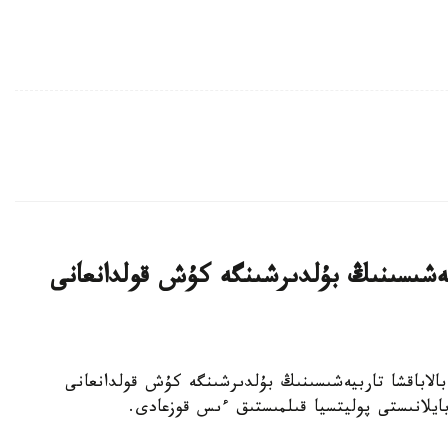
بيەشىسىنىڭ بۇلدىرشىنگە كۇش قولدانعانى
جەكەمەنشىك بالاباقشا تاربيەشىسىنىڭ بۇلدىرشىنگە كۇش قولدانعانى
 بايلانىستى پوليتسيا قىلمىستىق ءىس قوزعادى.