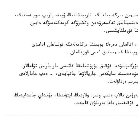
سىمەن بىرگە بىلدىك. تاربيەشىنىڭ ۇيىنە بارىپ سويلەستىك،
مەديتسينالىق تەكسەرۋدەن وتكىزۋگە كومەكتەسۋگە دايىن
شا قۇرىلتايشىسى.
ە، اتالعان دەرەك بويىنشا «كامەلەتكە تولماعان ادامدى
بويىنشا قىلمىستىق ءىس قوزعالعان.
رگىزىلۋدە. قۇقىق بۇزۋشىلىققا قاتىسى بار بارلىق تۇلعالار
ۋ مۇددەسىنە سايكەس جاريالاۋعا جاتپايدى، - دەپ حابارلادى
ىرىم ەرداۋلەت.
بەرۋىن تالاپ ەتىپ وتىر. ولاردىڭ ايتۋىنشا، مۇنداي جاعدايدىڭ
ى قۇقىقتىق باعا بەرىلۋى قاجەت.