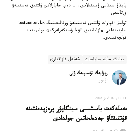
بايقاۋ سىناعى ۇسىنىلادى، - دەپ حابارلادى ۇلتتىق تەستىلەۋ
ورتالىعى.
تولىق اقپارات ۇلتتىق تەستىلەۋ ورتالىعىنىڭ testcenter.kz
سايتىنداعى «ازاماتتىق الۋعا ۇمىتكەرلەرگە» بولىمىندە
قولجەتىمدى.
بيلىك جانە ساياسات
شەتەل قازاقتارى
ريزابەك نۇسىپبەك ۇلى
اۆتور
10:11, 09 تامىز 2026
مەملەكەت باسشىسى سينگاپۋر پرەزيدەنتىنە
قۇتتىقتاۋ جەدەلحاتىن جولدادى