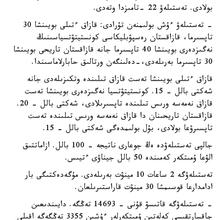
بولادى. تەستىلەۋ 22 -تامىزدا وتەدى.
- تەستىلەۋ ءۇش بولىمنەن تۇرادى: قازاق ءتىلى بويىنشا 30
تاپسىرما، قازاقستان رەسپۋبليكاسى كونستيتۋتسياسىنىڭ
نەگىزدەرى بويىنشا 40 تاپسىرما جانە قازاقستان تاريحى بويىنشا
30 تاپسىرما بەرىلەدى،-دەلىنگەن ورتالىق حابارلاماسىندا.
قازاق ءتىلى بويىنشا تەست قازاق تىلىندە وتكىزىلەدى جانە
شەكتى بالل - 15. كونستيتۋتسيا نەگىزدەرى بويىنشا تەست
قازاق نەمەسە ورىس تىلىندە تاپسىرىلادى، شەكتى بالل - 20.
قازاقستان تاريحىنان دا قازاق نەمەسە ورىس تىلىندە تەست
تاپسىرۋعا بولادى، بۇل بولىمدەگى شەكتى بالل - 15.
جالپى تەستىلەۋدە ەڭ جوعارى ناتيجە - 100 بالل. ازاماتتىق
الۋعا ۇمىتكەر كەمىندە 50 بالل جيناۋى ءتيىس.
تەستىلەۋگە 2 ساعات 10 مينۋت بەرىلەدى. مۇگەدەكتىگى بار
ادامدارعا قوسىمشا 30 مينۋت قاراستىرىلعان.
- تەستىلەۋگە قاتىسۋ قۇنى - 14693 تەڭگە. دايىندىعىن
جاقسارتقىسى كەلەتىن ۇمىتكەرلەر ءۇشىن 3355 تەڭگەگە اقىلى