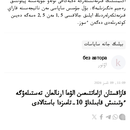
اكىمشىلىك قىزمەتشىلەرگە ەڭبەكاقى تولەۋ جۇيەسىنە پيلوتتىق
رەجيم ەنگىزىلمەك. بۇل جۇمىس ساپاسى مەن ناتيجەسىنە قاراي
قىزمەتكەرلەردىڭ ايلىق جالاقىسى 1,5 مەن 2,5 ەسەگە دەيىن
كوتەرىلەدى دەگەن ءسوز.
بيلىك جانە ساياسات
без автора
اۆتور
11:09, 09 تامىز 2026
قازاقستان ازاماتتىعىن الۋعا ارنالعان تەستىلەۋگە
ءوتىنىش قابىلداۋ 10-تامىزدا باستالادى