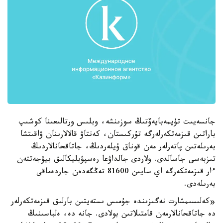
جانسەيىت تۇيمەبايەۆتىڭ سوزىنشە، وبلىس ورتالىعىنا كوشىپ
باراتىن قىزمەتكەرلەرگە تۇركىستان، كەنتاۋ قالالارىنان ۋاقىتشا
بەرىلەتىن پاتەرلەر مەن قوناق ۇيلەردىڭ، جاتاقحانالاردىڭ
تىزبەسى جاسالدى. ولاردى جالداۋعا رەسپۋبليكالىق بيۋجەتتەن
ءار قىزمەتكەرگە اي سايىن 81600 تەڭگەدەن جاردەماقى
بەرىلەدى.
«كەلىسىمشارت نەگىزىندە جۇمىس ىستەيتىن بارلىق قىزمەتكەرلەر
دە جاتاقحانالارمەن قامتىلاتىن بولادى. جانە دە، ەلباسىنىڭ