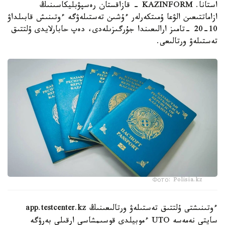
استانا. KAZINFORM - قازاقستان رەسپۋبليكاسىنىڭ
ازاماتتىعىن الۋعا ۇمىتكەرلەر ءۇشىن تەستىلەۋگە ءوتىنىش قابىلداۋ
10-20 -تامىز ارالىعىندا جۇرگىزىلەدى، دەپ حابارلايدى ۇلتتىق
تەستىلەۋ ورتالىعى.
Фото: Polisia.kz
ءوتىنىشتى ۇلتتىق تەستىلەۋ ورتالىعىنىڭ app.testcenter.kz
سايتى نەمەسە UTO ءموبيلدى قوسىمشاسى ارقىلى بەرۋگە