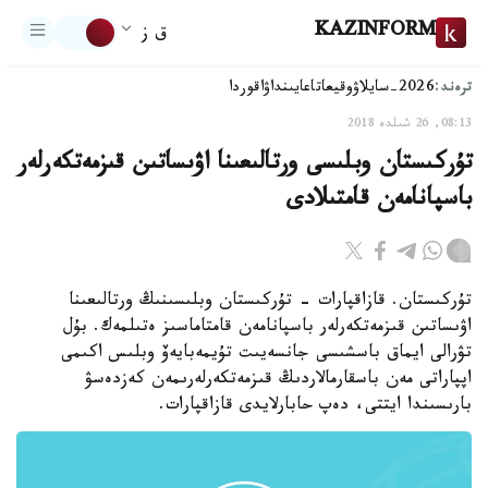
KAZINFORM
ق ز
ترەند:
2026-سايلاۋ
وقيعا
تاعايىنداۋ
اقوردا
08:13, 26 شىلدە 2018
تۇركىستان وبلىسى ورتالىعىنا اۋىساتىن قىزمەتكەرلەر
باسپانامەن قامتىلادى
تۇركىستان. قازاقپارات - تۇركىستان وبلىسىنىڭ ورتالىعىنا
اۋىساتىن قىزمەتكەرلەر باسپانامەن قامتاماسىز ەتىلمەك. بۇل
تۋرالى ايماق باسشىسى جانسەيىت تۇيمەبايەۆ وبلىس اكىمى
اپپاراتى مەن باسقارمالاردىڭ قىزمەتكەرلەرىمەن كەزدەسۋ
بارىسىندا ايتتى، دەپ حابارلايدى قازاقپارات.