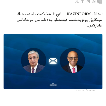
استانا. KAZINFORM - اقوردا مەملەكەت باسشىسىنىڭ
سينگاپۋر پرەزيدەنتىنە قۇتتىقتاۋ جەدەلحاتىن جولداعانىن
حابارلادى.
Фото: Ақорда
قاسىم-جومارت توقايەۆ تارمان شانمۋگاراتنام مەن ونىڭ