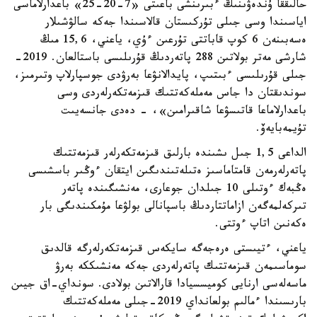
حالىققا ۇندەۋىنىڭ ءبىرىنشى باعىتى «7-20-25» باعدارلاماسى
اياسىندا وسى جىلى تۇركىستان قالاسىندا جەكە سالۋشىلار
ەسەبىنەن 6 كوپ قاباتتى تۇرعىن ءۇي، ياعني، 15,6 مىڭ
شارشى مەتر بولاتىن 288 پاتەردىڭ قۇرىلىسى باستالعان. 2019-
جىلى قۇرىلىسى ءبىتىپ، پايدالانۋعا بەرۋدى جوسپارلاپ وتىرمىز،
سوندىقتان دا جاس مەملەكەتتىك قىزمەتكەرلەردى وسى
باعدارلاماعا قاتىسۋعا شاقىرامىن»، - دەدى جانسەيىت
تۇيمەبايەۆ.
الداعى 1,5 جىل ىشىندە بارلىق قىزمەتكەرلەر قىزمەتتىك
پاتەرلەرمەن قامتاماسىز ەتىلەتىندىگىن ايتقان ءوڭىر باسشىسى
ەڭبەك ءوتىلى 10 جىلدان جوعارى، مەنشىگىندە پاتەر
تىركەلمەگەن ازاماتتاردىڭ باسپانالى بولۋعا مۇمكىندىگى بار
ەكەنىن اتاپ ءوتتى.
ياعني، ءتيىستى ەرەجەگە سايكەس قىزمەتكەرلەرگە قالدىق
سوماسىمەن قىزمەتتىك پاتەرلەردى جەكە مەنشىككە بەرۋ
ماسەلەسى ارنايى كوميسسيادا قارالاتىن بولادى. سونداي-اق جيىن
بارىسىندا ءمالىم بولعانداي 2019-جىلى مەملەكەتتىك