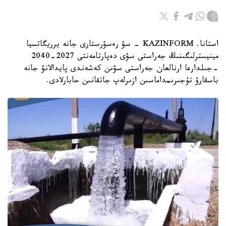
استانا. KAZINFORM - سۋ رەسۋرستارى جانە يرريگاتسيا
مينيسترلىگىنىڭ جەراستى سۋى دەپارتامەنتى 2027-2040
-جىلدارعا ارنالعان جەراستى سۋىن كەشەندى پايدالانۋ جانە
باسقارۋ تۇجىرىمداماسىن ازىرلەپ جاتقانىن حابارلادى.