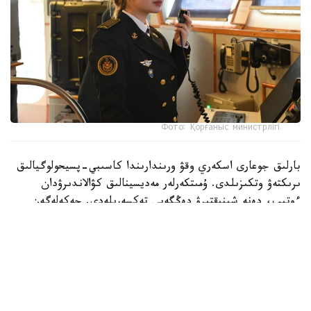
Фото: Қорғаныс министрлігі
بارلىق جوعارى اسكەري وقۋ ورىندارىندا كاسىبي-پسيحولوگيالىق
ىرىكتەۋ وتكىزىلدى. ۇمىتكەرلەر مەديسينالىق كۋالاندىرۋدان
ءوتىپ، دەنە شىنىقتىرۋ دەڭگەيى تەكسەرىلەدى. جەكەلەگەن
ماماندىقتار بويىنشا ۇمىتكەرلەر ءتۇسۋ ەمتيحاندارىن تاپسىرادى.
بۇگىنگى تاڭدا راديوەلەكترونيكا جانە بايلانىس اسكەري-
ينجەنەرلىك ينستيتۋتىنا 400 ۇمىتكەر قۇجات تاپسىردى.
كونكۋرستىق ىرىكتەۋ 6 ماماندىق جانە 12 بىلىكتىلىك بويىنشا
جۇرگىزىلەدى. «اقپاراتتى قورعاۋدى ۇيىمداستىرۋ جانە