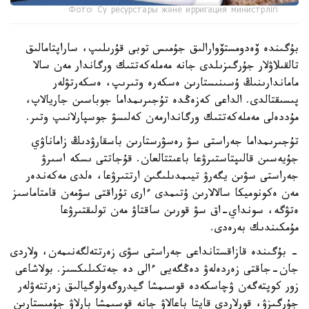
Фото: Су ресурстары және ирригация министрлігі
بۇگىندە ۆەدومستۆوارالىق جۇمىس توبى قۇرىلىپ، ساراپتامالىق
تالقىلاۋلار جۇرگىزىلدى جانە مەملەكەتتىك ورگاندار مەن سالا
ماماندارىنىڭ ۇسىنىستارىن ەسكەرە وتىرىپ، ەسكەرتۋلەر
پىسىقتالدى. الداعى كەزەڭدە تۇجىرىمداما جوباسىن جاريالاپ،
مۇددەلى مەملەكەتتىك ورگاندارمەن كەلىسۋ جوسپارلانىپ وتىر.
تۇجىرىمداما جەراستى سۋ رەسۋرستارىن باسقارۋدىڭ زاماناۋي
جۇيەسىن قالىپتاستىرۋعا باعىتتالعان. قۇجاتتى ىسكە اسىرۋ
جەراستى سۋىن يگەرۋ تيىمدىلىگىن ارتتىرۋعا، ەلدى مەكەندەر
مەن ەكونوميكا سالالارىن ۇتىمدى ءارى تۇراقتى سۋمەن قامتاماسىز
ەتۋگە، سونداي-اق سۋ قورىن ساقتاۋ مەن تولىقتىرۋعا
مۇمكىندىك بەرەدى.
- بۇگىندە قازاقستانداعى جەراستى سۋى زەرتتەلگەنىمەن، ولاردى
جان-جاقتى زەردەلەۋ دەڭگەيى ءالى دە جەتكىلىكسىز. بولاشاعى
زور كوپتەگەن ۋچاسكەدە قوسىمشا گيدروگەولوگيالىق زەرتتەۋلەر
جۇرگىزۋ، قورلاردى قايتا باعالاۋ جانە قوسىمشا بارلاۋ جۇمىستارىن