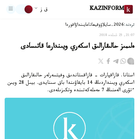
KAZINFORM
ق ز
ترەند:
2026-سايلاۋ
وقيعا
تاعايىنداۋ
اقوردا
21:07, 25 شىلدە 2018
ەلىمىز حالىقارالىق اسكەري ويىندارعا قاتىسادى
استانا. قازاقپارات - قازاقستاندىق وفيتسەرلەر حالىقارالىق
اسكەري ويىنداردىڭ 14 بايقاۋىندا باق سىنايدى. بيىل 28 ويىن
ءتۇرى الەمنىڭ 7 مەملەكەتىندە وتكىزىلەدى.