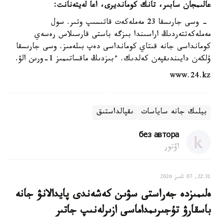
عالىمجان سابىر، تانك كومانديرى، اعا لەيتەنانت:
- وسى جارىسقا 23 مەملەكەت قاتىسىپ وتىر. سول
مەملەكەتتەردىڭ اراسىندا بىزگە باستى قارسىلاس رەسەي
كومانداسى جانە قىتاي كومانداسى دەپ بىلەمىز. وسى جارىسقا
ۇلكەن دايىندىقپەن كەلدىك. ءبىزدىڭ ماقساتىمىز 1-ورىن الۋ.
www.24.kz
بيلىك جانە ساياسات
ىقپالداستىق
без автора
اۆتور
22:31, 07 تامىز 2026
ەلىمىزدە جەراستى سۋىن كەشەندى پايدالانۋ جانە
باسقارۋ تۇجىرىمداماسى ازىرلەنىپ جاتىر