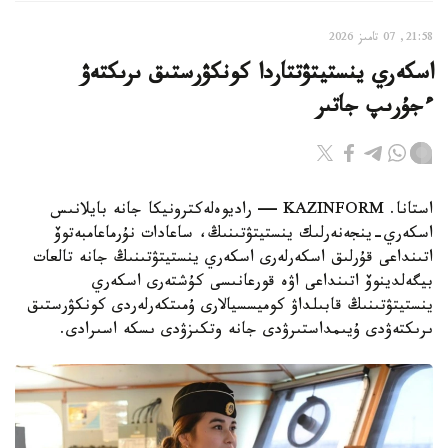
21:58, 07 تامىز 2026
اسكەري ينستيتۋتتاردا كونكۋرستىق ىرىكتەۋ
ءجۇرىپ جاتىر
استانا. KAZINFORM — راديوەلەكترونيكا جانە بايلانىس
اسكەري-ينجەنەرلىك ينستيتۋتىنىڭ، ساعادات نۇرماعامبەتوۆ
اتىنداعى قۇرلىق اسكەرلەرى اسكەري ينستيتۋتىنىڭ جانە تالعات
بيگەلدينوۆ اتىنداعى اۋە قورعانىسى كۇشتەرى اسكەري
ينستيتۋتىنىڭ قابىلداۋ كوميسسيالارى ۇمىتكەرلەردى كونكۋرستىق
ىرىكتەۋدى ۇيىمداستىرۋدى جانە وتكىزۋدى ىسكە اسىرادى.