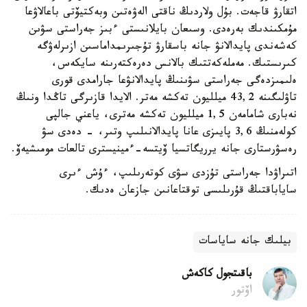
اتقارۋ قاجەت. بۇل ولاردىڭ ناقتى الەۋەتىن وبەكتيۆتى باعالاۋعا
مۇمكىندىك بەرەدى. وسىعان بايلانىستى ءبىز جەراستى سۋىن
كەشەندى پايدالانۋ جانە باسقارۋ تۇجىرىمداماسىن ازىرلەۋگە
كىرىستىك. مەملەكەتتىك بالانس دەرەكتەرىنە سايكەس،
ەلىمىزدەگى جەراستى سۋىنىڭ پايدالانۋعا جارامدى قورى
تاۋلىگىنە 43,2 ميلليون تەكشە مەتر. الايدا قازىرگى تاڭدا ونىڭ
نەبارى شامامەن 1,5 ميلليون تەكشە مەترى، ياعني جالپى
كولەمنىڭ 3,6 پايىزى عانا پايدالانىلىپ وتىر، - دەدى سۋ
رەسۋرستارى جانە يرريگاتسيا ۆيتسە-ءمينيسترى تالعات مومىشيەۆ.
اتىراۋدا جەراستى تۇزدى سۋى كوتەرىلىپ، ءۇش ءىرى
ساياباقتىڭ قۇرىلىسى توقتاعانىن جازعان ەدىك.
بيلىك جانە ساياسات
باقىتجول كاكەش
اۆتور