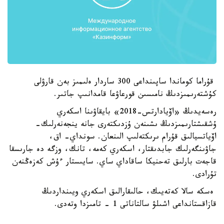
قۇراما كوماندا ساپىنداعى 300 ساردار ەلىمىز بەن قارۋلى
كۇشتەرىمىزدىڭ نامىسىن قورعاۋعا قامدانىپ جاتىر.
رەسەيدىڭ «اۆيادارتس-2018» بايقاۋىنا اسكەري
ۇشقىشتارىمىزدىڭ ىشىنەن ۇزدىكتەرى جانە ينجەنەرلىك-
اۆياتسيالىق قۇرام ىرىكتەلىپ الىنعان. سونداي- اق،
جاۋىنگەرلىك جابدىقتار، اسكەري كەمە، تانك، وزگە دە جارىسقا
قاجەت بارلىق تەحنيكا ساقاداي ساي. سايىستار ءۇش كەزەڭنەن
تۇرادى.
ەسكە سالا كەتەيىك، حالىقارالىق اسكەري ويىنداردىڭ
قازاقستانداعى اشىلۋ سالتاناتى 1 - تامىزدا وتەدى.