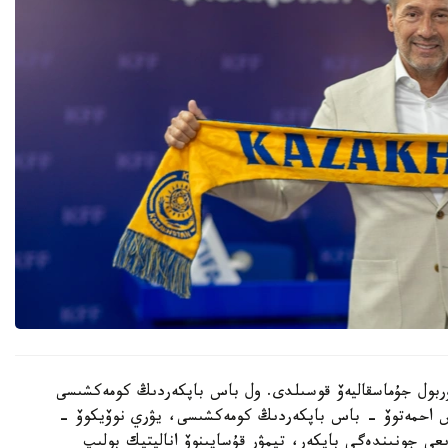
 نۇربول جۇماسقاليەۆ قوسىلدى. ول باس باپكەردىڭ كومەكشىسى
دوس احمەتوۆ - باس باپكەردىڭ كومەكشىسى، يۋري نوۆيكوۆ -
ىعى جونىندەگى باپكەر، تيمۋر قۇسايىنوۆ اناليتيك بولىپ