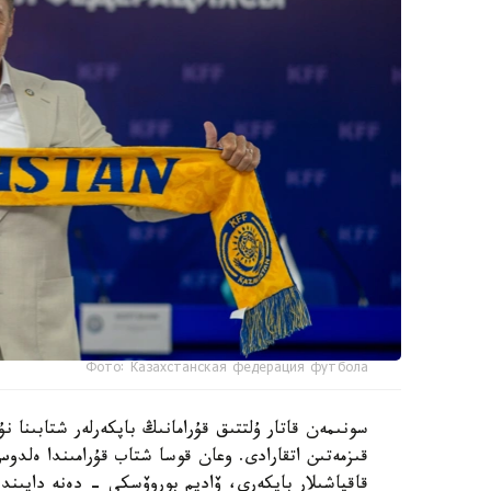
Фото: Казахстанская федерация футбола
سونىمەن قاتار ۇلتتىق قۇرامانىڭ باپكەرلەر شتابىنا
قىزمەتىن اتقارادى. وعان قوسا شتاب قۇرامىندا ەل
قاقپاشىلار باپكەرى، ۆاديم بوروۆسكي - دەنە دايىند