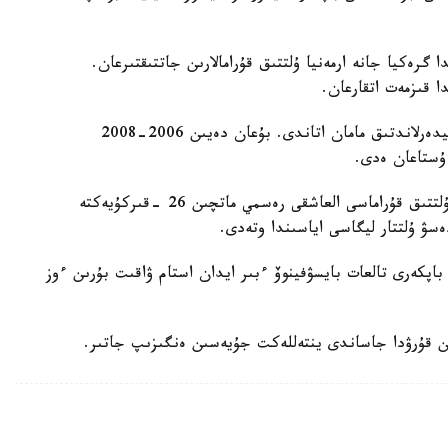
گرەكيا جانە ارمەنيا ۇلتتىق قۇرامالارىن جاتتىقتىرعان.
ا قىزمەت اتقارعان.
ول قازاقستان ۇلتتىق قۇراماسىن باسقارعان ەكىنشى نيدەرلاندتىق مامان اتاندى. بۇعان دەيىن 2006-2008
 ۇستاعان ەدى.
دجون ۆانت سحيپ جەتەكشىلىك ەتەتىن قازاقستان ۇلتتىق قۇراماسى العاشقى رەسمي ماتچىن 26 -قىركۇيەكتە
ەسۋ ۇلتتار ليگاسى اياسىندا وتەدى.
اپكەرى تالعات بايسۋفينوۆ ءبىر ايدان استام ۋاقىت بۇرىن ءوز
ن قۇرۋدا جاساندى ينتەللەكت جۇيەسىن ەنگىزىپ جاتىر.