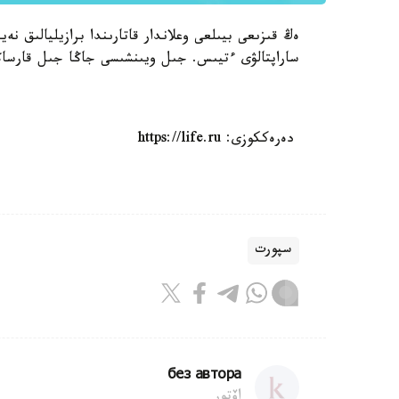
ەڭ قىزىعى بيىلعى وعلاندار قاتارىندا برازيليالىق 
ساراپتالۋى ءتيىس. جىل ويىنشىسى جاڭا جىل قارساڭىن
دەرەككوزى: https://life.ru
سپورت
без автора
اۆتور