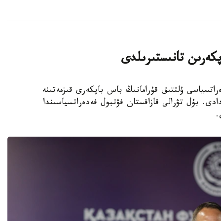
پكەرىن تانىستىرىلدى
 فۋتبول فەدەراتسياسى ۇلتتىق قۇرامانىڭ باس باپكەرى قىزمەتىنە
دى. بۇل تۋرالى قازاقستان فۋتبول فەدەراتسياسىندا
.