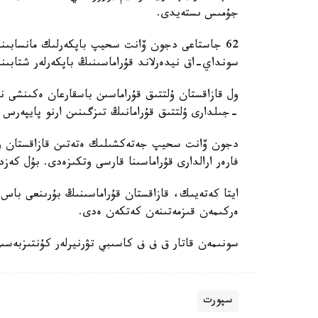
جۇمىس ىستەيدى.
62 جاستاعى دجون ۆانت سحيپ باپكەرلىك مانسابىندا 
سونداي-اق نيدەرلاند قۇراماسىنىڭ باپكەرلەر شتابىند
-جىلدارى ۇلتتىق قۇرامانىڭ تىزگىنىن ارنو پايپەرس
فارەر ارالدارى قۇراماسىنا قارسى وتكىزەدى. بۇل كەزد
ايتا كەتەيىك، قازاقستان قۇراماسىنىڭ بۇرىنعى باس ب
ەركىمەن قىزمەتىنەن كەتكەن ەدى.
سونىمەن قاتار ق ف ف كاسىبي تۋرنيرلەر كۇنتىزبەسى
سپورت