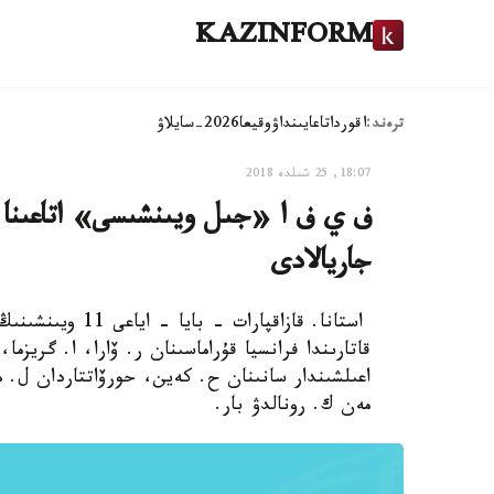
KAZINFORM
ترەند:
اقوردا
تاعايىنداۋ
وقيعا
2026-سايلاۋ
18:07, 25 شىلدە 2018
ف ي ف ا «جىل ويىنشىسى» اتاعىنا ل
جاريالادى
استانا. قازاقپار
قاتارىندا فرانسيا قۇراماسىنان ر. ۆارا، ا. گريزما
اعىلشىندار سانىنان ح. كەين، حورۆاتتاردان ل.
مەن ك. رونالدۋ بار.