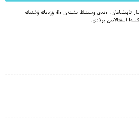
نەيمار تابىلماعان. ەندى وسىنىڭ ىشىنەن ەڭ ۇزدىك ۇشتىك
دا انىقتالاتىن بولادى.