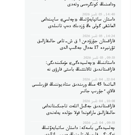
وداعىنىڭ كونگرەسى وتەدى
14:40, 05 تامىز 2026
داستان ساتپايەۆتىڭ «چەلسي» ساپىنداعى
العاشقى گولى ەڭ ۇزدىك دەپ تانىلدى
14:24, 05 تامىز 2026
قازاقستان جۇزۋدەن ا ق ش-تاعى حالىقارالىق
تۋرنيردە 17 مەدال جەڭىپ الدى
09:55, 05 تامىز 2026
داستاننىڭ «چەلسيدەگى» مۇمكىندىگى:
قازاقستاندىق تالانتتىڭ باستى قارۋى نە
22:04, 04 تامىز 2026
الماتىدا 45 مىڭ ورىندىق ستاديوننىڭ قۇرىلىسى
قالاي ءجۇرىپ جاتىر
10:08, 04 تامىز 2026
قازاقستاندىق جەڭىل اتلەت تاجىكستانداعى
حالىقارالىق مارافوندا قولا جۇلدە يەلەندى
09:55, 04 تامىز 2026
چەلسيدەگى باسەكە: داستان ساتبايەۆتىڭ