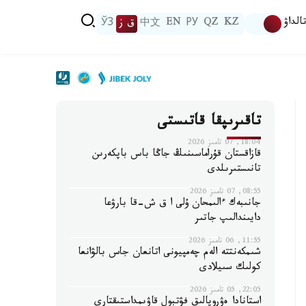
الداۋ
KZ
QZ
РУ
EN
中文
ق ز
ЎЗ
تاقىرىپقا قاتىستى
18:04, 07 تامىز 2026
قازاقستان قۇراماسىنىڭ جاڭا باس باپكەرىن
تانىستىرىلدى
08:55, 07 تامىز 2026
جانىبەك ءالىمحان ۇلى ا ق ش-قا بارۋعا
دايىندالىپ جاتىر
11:55, 06 تامىز 2026
شىمكەنتتە الەم چەمپيونى اتانعان جاس بالۋانعا
كولىك سىيلادى
22:05, 05 تامىز 2026
استانادا ەۋروپالىق فۋتبول قاۋىمداستىقتارى