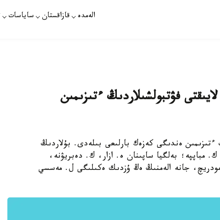
الەمدە
قازاقستان
ساياسات
ت
ايىقتى فۋتبولشىلاردىڭ ءتىزىمىن
ات - بايا - اياعى 11 ويىنشىنىڭ ءتىزىمىن ەندىگى كەزەك بارلىعى بىلەدى. بۇلاردىڭ
، ك. مباپپە؛ بەلگيا ساپىنان ە. ازار، ك. دەبريۋنە،
 مودريچ، جانە الەمنىڭ ەڭ ۇزدىك ەكىلىگى ل. مەسسي