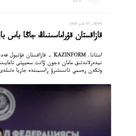
18:04, 07 تامىز 2026
قازاقستان قۇراماسىنىڭ جاڭا باس با
استانا. KAZINFORM - قازاقستان
نيدەرلاندتىق مامان دجون ۆانت سحيپتى تاعايىندا
وتكەن رەسمي تانىستىرۋ راسىمىندە جاريا ەتىلدى