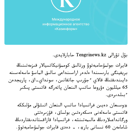
بۇل تۋرالى Tengrinews.kz حابارلايدى.
قايرات جولمۇحامبەتوۆ ورتالىق كوممۋنيكاتسيالار قىزمەتىنىڭ
بريفينگى بارىسىندا ەلدەر اراسىنداعى سالىق الماسۋ ماسەلەسىنە
دايىندىقتىڭ قالاي ءجۇرىپ جاتقانىن، سونداي-اق، پاريجدەن
65 ميلليون ەۋروعا ساتىپ الىنعان پاتەرگە قاتىستى پىكىر
ءبىلدىردى.
«وسىعان دەيىن فرانسيادا ساتىپ الىنعان اتىشۋلى مۇلىككە
قاتىستى ماسەلەنى ەسكەرەتىن بولساق، قۇزىرەتتى
ورگانداعىلاردىڭ مالىمەتىنشە، فرانسيادا قازاقستاندىقتاردىڭ
شامامەن 60 نىسانى بار»، - دەدى قايرات جولمۇحامبەتوۆ.