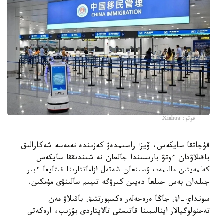
فوتو: Xinhua
قۇجاتقا سايكەس، ۆيزا راسىمدەۋ كەزىندە نەمەسە شەكارالىق
باقىلاۋدان ءوتۋ بارىسىندا جالعان نە شىندىققا سايكەس
كەلمەيتىن مالىمەت ۇسىنعان شەتەل ازاماتتارىنا قىتايعا ءبىر
جىلدان بەس جىلعا دەيىن كىرۋگە تىيىم سالىنۋى مۇمكىن.
سونداي-اق جاڭا ەرەجەلەر ەكسپورتتىق باقىلاۋ مەن
تەحنولوگيالار اينالىمىنا قاتىستى تالاپتاردى بۇزىپ، ارەكەتى