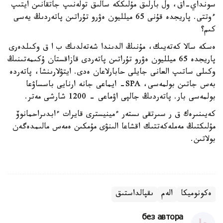
سونداي-اق، ول بارلىق مۇلىككە سالىق تولەنىپ جاتقانىن ايتىپ
ءوتتى. پاريجدە قۇنى 65 ميلليون ەۋرو تۇراتىن پاتەردىڭ يەسى
كىم؟
ەسكە سالا كەتەيىك، مۇنىڭ الدىندا شەتەلدىك ب ا ق وكىلدەرى
پاريجدە 65 ميلليون ەۋرو تۇراتىن پاتەردى قازاقستان ۇكىمەتىنىڭ
وكىلى ساتىپ العانى جايلى حابارلاعان ەدى. ايتۋلارىنشا، پاتەردە
بەس جاتىن بولمەسى، SPA- ايماعى جانە ارنايى باسساۋعا
بولمەسى بار. پاتەردىڭ جالپى اۋماعى - 1200 شارشى مەتر.
كەيىنىرەك ق ر سىرتقى ىستەر ءمينيسترى قايرات ءابدىراحمانوۆ
مۇلىكتىڭ مەملەكەتتىك اقشاعا الىنۋى مۇمكىن ەمەس مالىمدەگەن
بولاتىن.
ەكونوميكا
الەم
ىقپالداستىق
без автора