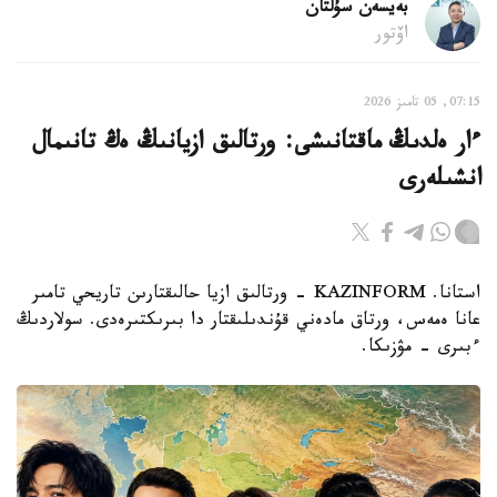
بەيسەن سۇلتان
اۆتور
07:15, 05 تامىز 2026
ءار ەلدىڭ ماقتانىشى: ورتالىق ازيانىڭ ەڭ تانىمال
انشىلەرى
استانا. KAZINFORM - ورتالىق ازيا حالىقتارىن تاريحي تامىر
عانا ەمەس، ورتاق مادەني قۇندىلىقتار دا بىرىكتىرەدى. سولاردىڭ
ءبىرى – مۋزىكا.