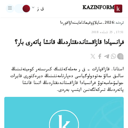
KAZINFORM
ق ز
ترەند:
2026-سايلاۋ
وقيعا
تاعايىنداۋ
اقوردا
17:51, 25 شىلدە 2018
فرانسيادا قازاقستاندىقتاردىڭ قانشا پاتەرى بار؟
استانا. قازاقپارات - ق ر مەملەكەتتىك كىرىستەر كوميتەتىنىڭ
سالىق سالۋ مەتودولوگياسى دەپارتامەنتىنىڭ ديرەكتورى قايرات
جولمۇحامبەتوۆ فرانسيادا قازاقستاندىقتاردىڭ اتىنا قانشا
پاتەردىڭ تىركەلگەنىن ايتىپ بەردى.