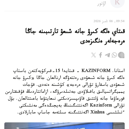
اۆتور
09:54, 06 تامىز 2026
قىتاي ەلگە كىرۋ جانە شىعۋ تارتىبىنە جاڭا
ەرەجەلەر ەنگىزەدى
استانا. KAZINFORM - قىتايدا 15-قىركۇيەكتەن باستاپ
ەلگە كىرۋ جانە شىعۋدى رەتتەۋگە ارنالعان جاڭا «كىرۋ جانە
شىعۋدى باسقارۋ تۋرالى ەرەجە» كۇشىنە ەنەدى. قۇجات
يمميگراتسيالىق باقىلاۋدى جەتىلدىرۋگە، ازاماتتاردىڭ قۇقىقتارىن
قورعاۋعا جانە ۇلتتىق قاۋىپسىزدىكتى نىعايتۋعا باعىتتالعان. بۇل
تۋرالى Kazinform اگەنتتىگىنىڭ بەيجىڭدەگى مەنشىكتى
ءتىلشىسى Xinhua اگەنتتىگىنە سىلتەمە جاساپ حابارلادى.