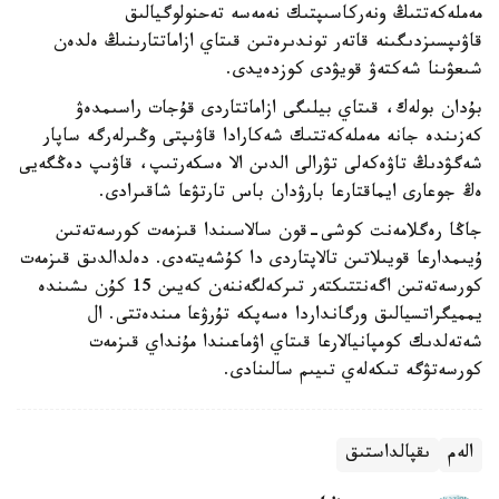
مەملەكەتتىڭ ونەركاسىپتىك نەمەسە تەحنولوگيالىق
قاۋىپسىزدىگىنە قاتەر توندىرەتىن قىتاي ازاماتتارىنىڭ ەلدەن
شىعۋىنا شەكتەۋ قويۋدى كوزدەيدى.
بۇدان بولەك، قىتاي بيلىگى ازاماتتاردى قۇجات راسىمدەۋ
كەزىندە جانە مەملەكەتتىك شەكارادا قاۋىپتى وڭىرلەرگە ساپار
شەگۋدىڭ تاۋەكەلى تۋرالى الدىن الا ەسكەرتىپ، قاۋىپ دەڭگەيى
ەڭ جوعارى ايماقتارعا بارۋدان باس تارتۋعا شاقىرادى.
جاڭا رەگلامەنت كوشى-قون سالاسىندا قىزمەت كورسەتەتىن
ۇيىمدارعا قويىلاتىن تالاپتاردى دا كۇشەيتەدى. دەلدالدىق قىزمەت
كورسەتەتىن اگەنتتىكتەر تىركەلگەننەن كەيىن 15 كۇن ىشىندە
يمميگراتسيالىق ورگانداردا ەسەپكە تۇرۋعا مىندەتتى. ال
شەتەلدىك كومپانيالارعا قىتاي اۋماعىندا مۇنداي قىزمەت
كورسەتۋگە تىكەلەي تىيىم سالىنادى.
الەم
ىقپالداستىق