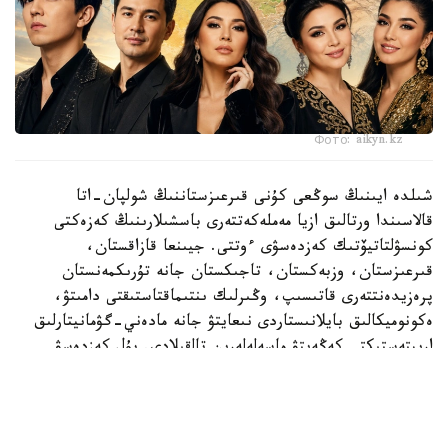
Фото: aikyn.kz
شىلدە ايىنىڭ سوڭعى كۇنى قىرعىزستاننىڭ شولپان-اتا
قالاسىندا ورتالىق ازيا مەملەكەتتەرى باسشىلارىنىڭ كەزەكتى
كونسۋلتاتيۆتىك كەزدەسۋى ءوتتى. جيىنعا قازاقستان،
قىرعىزستان، وزبەكستان، تاجىكستان جانە تۇرىكمەنستان
پرەزيدەنتتەرى قاتىسىپ، وڭىرلىك ىنتىماقتاستىقتى دامىتۋ،
ەكونوميكالىق بايلانىستاردى نىعايتۋ جانە مادەني-گۋمانيتارلىق
ارىپتەستىكتى كەڭەيتۋ ماسەلەلەرىن تالقىلادى. بۇل كەزدەسۋ
ورتالىق ازيا ەلدەرىنىڭ ءوزارا ىقپالداستىعى كۇن وتكەن سايىن
ارتىپ كەلە جاتقانىن تاعى ءبىر مارتە كورسەتتى.
وسىعان وراي ءوڭىردىڭ مادەني ومىرىنە دە نازار اۋدارۋدى ءجون