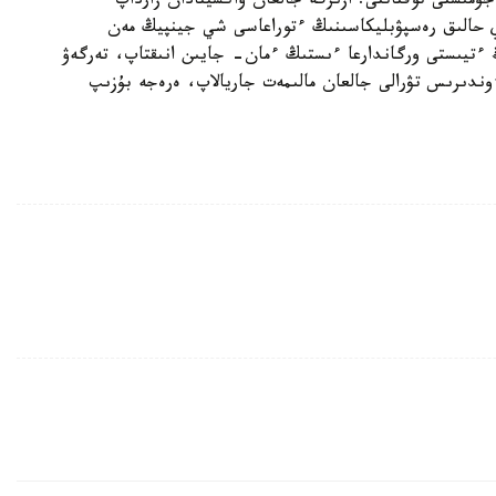
مىستى توقتاتتى. ازىرگە جالعان ۆاكسينادان زارداپ
ي حالىق رەسپۋبليكاسىنىڭ ءتوراعاسى شي جينپيڭ مەن
ءتيىستى ورگاندارعا ءىستىڭ ءمان- جايىن انىقتاپ، تەرگەۋ
وندىرىس تۋرالى جالعان مالىمەت جاريالاپ، ەرەجە بۇزىپ