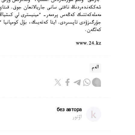
بارلىق ءونىم سورەلەردەن الىنىپ، ءوندىرىس ورنى جۇ
شەككەندەردىڭ ناقتى سانى جاريالانعان جوق. قىتا
مەملەكەتتىك كەڭەس پرەمەر- ءمينيسترى لي كىشياڭ 
جۇرگىزۋدى تاپسىردى. ايتا كەتەيىك، بۇل كومپانيا ء
كەلگەن.
www.24.kz
الەم
без автора
اۆتور