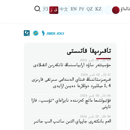
الداۋ
KZ
QZ
РУ
EN
中文
ق ز
ЎЗ
تاقىرىپقا قاتىستى
22:44, 05 تامىز 2026
حۋسيتتەر ساۋد ارابياسىنىڭ تانكەرىن اتقىلادى
22:31, 05 تامىز 2026
قىرعىزستاننىڭ قىتاي الدىنداعى سىرتقى قارىزى
1,4 ميلليرد دوللارعا دەيىن ازايدى
21:06, 05 تامىز 2026
فۋتبولشىعا ماتچ كەزىندە نايزاعاي ءتۇسىپ، قازا
تاپتى
20:46, 05 تامىز 2026
الەم بانكتەرى جاپپاي التىن ساتىپ الىپ جاتىر