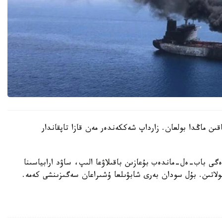
اقىن ماڭدا بولعان. زارداپ شەككەندەر مەن قازا تاپقاندار
ى باب-ەل-ماندەب بۇعازىن باقىلاۋعا الىپ، ساۋد ارابياسىنا