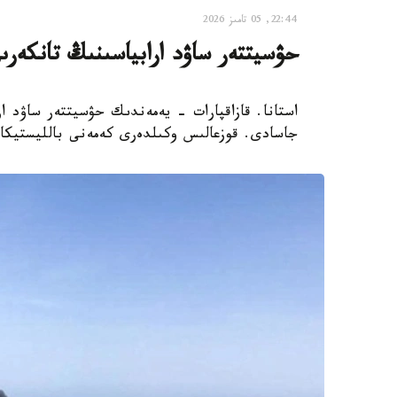
22:44, 05 تامىز 2026
حۋسيتتەر ساۋد ارابياسىنىڭ تانكەرى
استانا. قازاقپارات - يەمەندىك حۋسيتتەر ساۋد ار
جاسادى. قوزعالىس وكىلدەرى كەمەنى بالليستيكالى