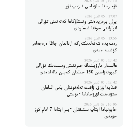
19:10, 05 تامىز 2026
قۇمىرسقا ساۋداسى قىزىپ تۇر
17:07, 05 تامىز 2026
يران پرەزيدەنتى وتستاۆكاعا كەتەتىنى تۋرالى
اقپاراتتى جوققا شىعاردى
13:56, 05 تامىز 2026
رەسەيدە شەتەلدىكتەرگە ارنالعان جاڭا ەرەجەلەر
كۇشىنە ەندى
13:42, 05 تامىز 2026
عالىمدار دارۆيننىڭ جىرتقىش وسىمدىك تۋرالى
گيپوتەزاسىن 150 جىلدان كەيىن دالەلدەدى
12:42, 05 تامىز 2026
قىتايدا ۇزاق ۋاقىت تەلەفوننان باس الماعان
ستۋدەنت اۋرۋحاناعا ءتۇستى
10:06, 05 تامىز 2026
جاپونيادا اپتاپ ىستىقتان ءبىر اپتادا 7 ادام كوز
جۇمدى