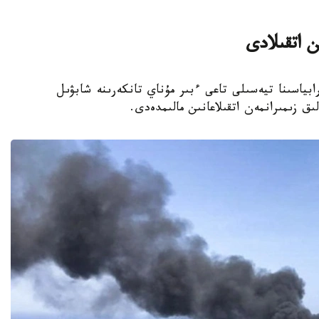
ن اتقىلادى
ابياسىنا تيەسىلى تاعى ءبىر مۇناي تانكەرىنە شابۋىل
ق زىمىرانمەن اتقىلاعانىن مالىمدەدى.