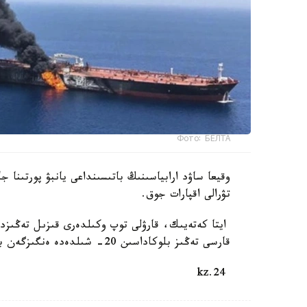
Фото: БЕЛТА
وقيعا ساۋد ارابياسىنىڭ باتىسىنداعى يانبۋ پورتىنا ج
تۋرالى اقپارات جوق.
ايتا كەتەيىك، قارۋلى توپ وكىلدەرى قىزىل تەڭىزدەگ
قارسى تەڭىز بلوكاداسىن 20- شىلدەدە ەنگىزگەن بولاتىن. بۇل سودان بەرى شابۋىلعا ۇشىراعان سەگىزىنشى كەمە.
24.kz