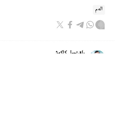
الەم
باقىتجول كاكەش
اۆتور
22:31, 05 تامىز 2026
ازايدى