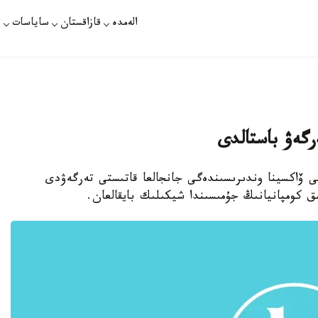
الەمدە
قازاقستان
ساياسات
ت
ەرگەۋ باستالدى
رسى ۆاكسينا وندىرىسىندەگى جانجالعا قاتىستى تەرگەۋدى
ق كومپانيانىڭ جۇمىسىندا شيكىلىك بايقالعان.