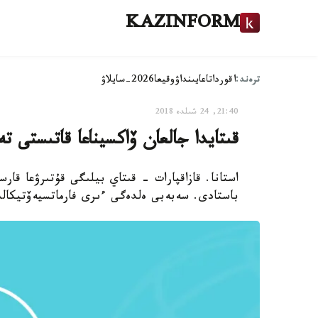
KAZINFORM
ترەند:
اقوردا
تاعايىنداۋ
وقيعا
2026-سايلاۋ
21:40, 24 شىلدە 2018
قىتايدا جالعان ۆاكسيناعا قاتىستى ت
استانا. قازاقپارات - قىتاي بيلىگى قۇتىرۋعا قا
باستادى. سەبەبى ەلدەگى ءىرى فارماتسيەۆتيكالى