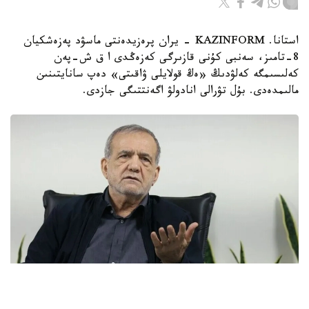
استانا. KAZINFORM - يران پرەزيدەنتى ماسۋد پەزەشكيان
8-تامىز، سەنبى كۇنى قازىرگى كەزەڭدى ا ق ش-پەن
كەلىسىمگە كەلۋدىڭ «ەڭ قولايلى ۋاقىتى» دەپ سانايتىنىن
مالىمدەدى. بۇل تۋرالى انادولۋ اگەنتتىگى جازدى.
Фото: Анадолу