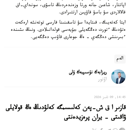
اپاتتار، شاعىن جانە ورتا وزەندەردىڭ تاسۋى، سونداي-اق
قالالاردى سۋ باسۋ قاۋپىن ارتتىرادى.
ايتا كەتەيىك، قىتايدا سۋ تاسقىنىنا قارسى توتەنشە ارەكەت
ەتۋدىڭ ءتورت دەڭگەيلى جۇيەسى قولدانىلادى. ونىڭ ىشىندە
ءبىرىنشى دەڭگەي - ەڭ جوعارى قاۋىپ دەڭگەيى.
الەم
ريزابەك نۇسىپبەك ۇلى
اۆتور
14:45, 09 تامىز 2026
قازىر ا ق ش-پەن كەلىسىمگە كەلۋدىڭ ەڭ قولايلى
ۋاقىتى - يران پرەزيدەنتى