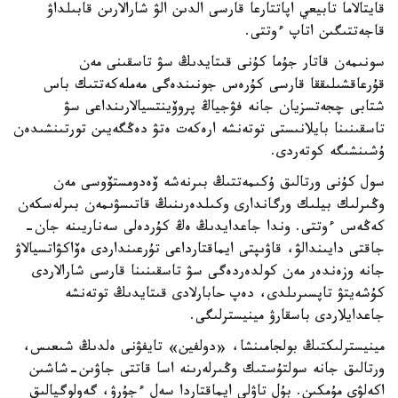
قايتالاما تابيعي اپاتتارعا قارسى الدىن الۋ شارالارىن قابىلداۋ
قاجەتتىگىن اتاپ ءوتتى.
سونىمەن قاتار جۇما كۇنى قىتايدىڭ سۋ تاسقىنى مەن
قۇرعاقشىلىققا قارسى كۇرەس جونىندەگى مەملەكەتتىك باس
شتابى چجەتسزيان جانە فۋجياڭ پروۆينتسيالارىنداعى سۋ
تاسقىنىنا بايلانىستى توتەنشە ارەكەت ەتۋ دەڭگەيىن تورتىنشىدەن
ۇشىنشىگە كوتەردى.
سول كۇنى ورتالىق ۇكىمەتتىڭ بىرنەشە ۆەدومستۆوسى مەن
وڭىرلىك بيلىك ورگاندارى وكىلدەرىنىڭ قاتىسۋىمەن بىرلەسكەن
كەڭەس ءوتتى. وندا جاعدايدىڭ ەڭ كۇردەلى سەناريىنە جان-
جاقتى دايىندالۋ، قاۋىپتى ايماقتارداعى تۇرعىنداردى ەۆاكۋاتسيالاۋ
جانە وزەندەر مەن كولدەردەگى سۋ تاسقىنىنا قارسى شارالاردى
كۇشەيتۋ تاپسىرىلدى، دەپ حابارلادى قىتايدىڭ توتەنشە
جاعدايلاردى باسقارۋ مينيسترلىگى.
مينيسترلىكتىڭ بولجامىنشا، «دولفين» تايفۋنى ەلدىڭ شىعىس،
ورتالىق جانە سولتۇستىك وڭىرلەرىنە اسا قاتتى جاۋىن-شاشىن
اكەلۋى مۇمكىن. بۇل تاۋلى ايماقتاردا سەل ءجۇرۋ، گەولوگيالىق