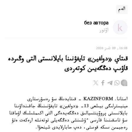
الەم
без автора
اۆتور
16:08, 09 تامىز 2026
قىتاي «دولفين» تايفۋنىنا بايلانىستى التى وڭىردە
قاۋىپ دەڭگەيىن كوتەردى
استانا. KAZINFORM - قىتايدىڭ سۋ رەسۋرستارى
مينيسترلىگى بيىلعى 13- «دولفين» تايفۋنىنىڭ جاقىنداۋىنا
بايلانىستى پروۆينتسيالىق دەڭگەيدەگى التى اكىمشىلىك اۋماقتا
سۋ تاسقىنىنا قارسى ءۇشىنشى دەڭگەيلى توتەنشە ارەكەت ەتۋ
رەجيمىن ىسكە قوستى، دەپ حابارلايدى شينحۋا.