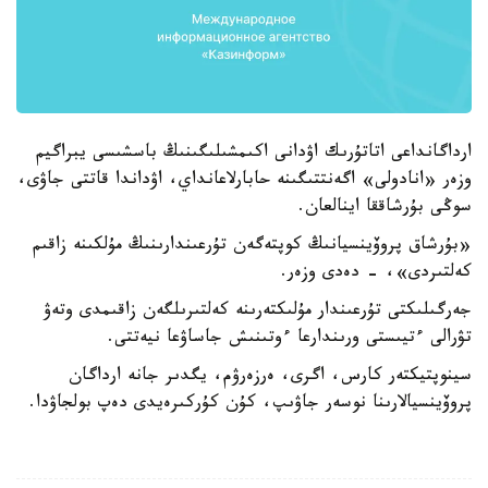
ارداگانداعى اتاتۇرىك اۋدانى اكىمشىلىگىنىڭ باسشىسى يبراگيم
وزەر «انادولى» اگەنتتىگىنە حابارلاعانداي، اۋداندا قاتتى جاۋى،
سوڭى بۇرشاققا اينالعان.
«بۇرشاق پروۆينسيانىڭ كوپتەگەن تۇرعىندارىنىڭ مۇلكىنە زاقىم
كەلتىردى»، - دەدى وزەر.
جەرگىلىكتى تۇرعىندار مۇلىكتەرىنە كەلتىرىلگەن زاقىمدى وتەۋ
تۋرالى ءتيىستى ورىندارعا ءوتىنىش جاساۋعا نيەتتى.
سينوپتيكتەر كارس، اگرى، ەرزەرۋم، يگدىر جانە ارداگان
پروۆينسيالارىنا نوسەر جاۋىپ، كۇن كۇركىرەيدى دەپ بولجاۋدا.