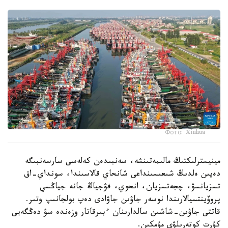
Фото: Xinhua
مينيسترلىكتىڭ مالىمەتىنشە، سەنبىدەن كەلەسى سارسەنبىگە
دەيىن ەلدىڭ شىعىسىنداعى شانحاي قالاسىندا، سونداي-اق
تسزيانسۋ، چجەتسزيان، انحوي، فۋجياڭ جانە جياڭسي
پروۆينتسيالارىندا نوسەر جاۋىن جاۋادى دەپ بولجانىپ وتىر.
قاتتى جاۋىن-شاشىن سالدارىنان ءبىرقاتار وزەندە سۋ دەڭگەيى
كۇرت كوتەرىلۋى مۇمكىن.