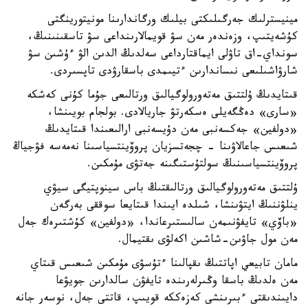
مينيسترلىك جەرگىلىكتى بيلىك ورگاندارىنا مونيتورينگتى
كۇشەيتىپ، وزەندەر مەن سۋ قويمالارىنداعى سۋ تاسقىنىنىڭ،
سونداي-اق تاۋلى ايماقتارداعى سەلدىڭ الدىن الۋ ءۇشىن سۋ
شارۋاشىلىعى نىساندارىن ءتيىمدى باسقارۋدى تاپسىردى.
قىتايدىڭ ۇلتتىق مەتەورولوگيالىق ورتالىعى جۇما كۇنى كەشكە
«سارى» دەڭگەيلى ەسكەرتۋ جاريالادى. بولجام بويىنشا،
«دولفين» جەكسەنبى مەن دۇيسەنبى ارالىعىندا قىتايدىڭ
شىعىس جاعالاۋىنا - چجەتسزيان پروۆينتسياسىنا نەمەسە فۋجياڭ
پروۆينتسياسىنىڭ سولتۇستىگىنە جەتۋى مۇمكىن.
ۇلتتىق مەتەورولوگيالىق ورتالىقتىڭ باس سينوپتيگى سيۋي
ينلۋننىڭ ايتۋىنشا، شىلدە ايىندا قىتايعا سوققى بەرگەن
«باۆي» تايفۋنىمەن سالىستىرعاندا، «دولفين» كۇشتىرەك جەل
مەن مول جاۋىن-شاشىن اكەلۋى ىقتيمال.
مامان تابيعي اپاتتىڭ ىقپالىنا ءتۇسۋى مۇمكىن شىعىس قىتاي
مەن ەلدىڭ باسقا وڭىرلەرىندە تايفۋن سالدارىن جويۋعا
دايىندىقتى ءبىرىنشى كەزەككە قويىپ، قاتتى جەل، نوسەر جانە