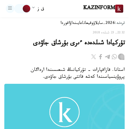
KAZINFORM
ق ز
ترەند:
2026-سايلاۋ
وقيعا
تاعايىنداۋ
اقوردا
22:32, 23 شىلدە 2018
تۇركيادا شىلدەدە ءىرى بۇرشاق جاۋدى
استانا. قازاقپارات - تۇركيانىڭ شىعىسىندا ارداگان
پروۆينسياسىندا كەشە قاتتى بۇرشاق جاۋدى.