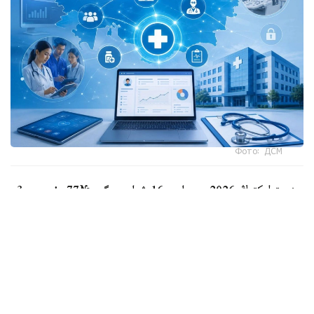
Фото: ДСМ
مينيسترلىكتىڭ 2026 -جىلعى 16 شىلدەدەگى №77 بۇيرىعى 3
تامىزدا كۇشىنە ەندى.
قۇجاتتاعى باستى جاڭالىقتاردىڭ ءبىرى - جولداما بەرۋ
ءتارتىبىنىڭ جەڭىلدەتىلۋى. ەندى بەيىندى دارىگەر ناۋقاستىڭ
جاعدايىنا قاراي قوسىمشا تەكسەرۋلەرگە جانە بىردەن ءۇش
ءتۇرلى ماماننىڭ كونسۋلتاتسياسىنا جولداما بەرە الادى.
بۇعان دەيىن ناۋقاس قوسىمشا ماماندارعا قارالۋ ءۇشىن قايتادان