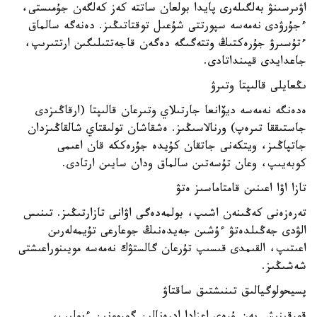
اۋىرسىنۋ بەلگىلەرى پايدا بولعان ساتتە كەز كەلگەن جۇمىستى،
ءجۇرۋدى نەمەسە سپورتتى شۇعىل توقتاتىڭىز. دەنەگە سالماق
ءتۇسىرۋ جۇرەكتىڭ وتتەگىگە دەگەن قاجەتتىلىگىن ارتتىرىپ،
جاعدايدى قيىنداتادى.
ىڭعايلى قالىپتا وتىرۋ
ەدەنگە نەمەسە ديۆانعا جارتىلاي وتىرعان قالىپتا (ارقاڭىزدى
جاستىققا تىرەپ) ورنالاسىڭىز. ەشقاشان تولىقتاي شالقاڭىزدان
جاتپاڭىز، ويتكەنى جاتقان كۇيدە جۇرەككە قان اعىمى
كوبەيىپ، وعان تۇسەتىن سالماق ودان سايىن ارتادى.
تازا اۋا اعىنىن قامتاماسىز ەتۋ
تەرەزەنى كەڭىنەن اشىپ، بولمەدەگى اۋانى تازارتىڭىز. تىنىس
الۋدى جەڭىلدەتۋ ءۇشىن جەيدەنىڭ جوعارعى تۇيمەلەرىن
اعىتىپ، القىمدى قىسىپ تۇرعان گالستۋك نەمەسە مويىنوراعىشتى
شەشىڭىز.
پسيحولوگيالىق تىنىشتىق ساقتاۋ