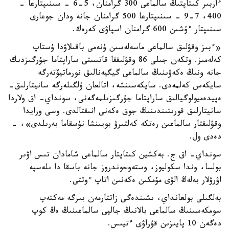
ءاربىر كىتاپتىڭ سالماعى 300 گرامنان، 5-6 - سىنىپتارعا -
400، 7-9 - سىنىپتارعا 500 گرامنان جانە ودان جوعارى
سىنىپتار ءۇشىن 600 گرامنان اسپاۋى كەرەك.
«ءبىز وقۋلىق سالماعى ماسەلەسىن ۇنەمى باقىلاۋدا ۇستاپ
كەلەمىز. وتكەن جىلى 86 وقۋلىققا قاتىستى ساراپتاما جۇرگىزدىك
جانە ونىڭ ەكەۋىنىڭ سالماعى گيگيەنالىق نورماتيۆتەرگە
سايكەس كەلمەدى. سايكەسىنشە، اتالعان ۇلگىلەرگە سانيتارلىق-
ەپيدەميولوگيالىق ساراپتاما جۇرگىزىلمەگەنى، سونداي- اق ولاردا
سانيتارلىق قورىتىندىنىڭ جوق ەكەنى انىقتالدى. وسى ورايدا
وقۋلىقتار سالماعىن رەتكە كەلتىرۋ بويىنشا نۇسقاما بەرىلدى»، -
دەدى ول.
سونداي- اق ج. بەكشين كىتاپتار سالماعى شامادان تىس اۋىر
بولسا، وندا سكوليوز، وستەوحوندروز جانە باسقا دا ىلەسپە
اۋرۋلار بەلەڭ الۋى مۇمكىن ەكەنىن اتاپ ءوتتى.
بەلگىلى بولعانداي، ىشىندەگى زاتتارمەن بىرگە مەكتەپ
سومكەسىنىڭ سالماعى بالانىڭ جالپى سالماعىنىڭ ەڭ كوپ
دەگەن 10 پايىزىن قۇراۋى ءتيىس.