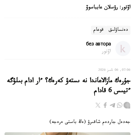
اۆتور: رۋسلان عابباسوۆ
دەنساۋلىق
قوعام
без автора
اۆتور
07:06, 06 تامىز 2026
جۇرەك مازالاعاندا نە ىستەۋ كەرەك؟ ءار ادام بىلۋگە
ءتيىس 6 قادام
جەدەل جاردەم شاقىرۋ (ەڭ باستى ەرەجە)