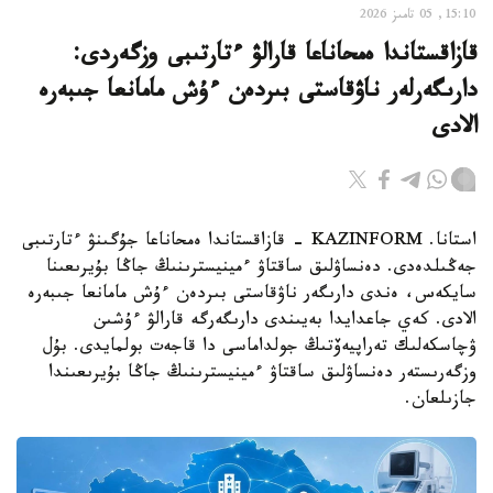
15:10, 05 تامىز 2026
قازاقستاندا ەمحاناعا قارالۋ ءتارتىبى وزگەردى:
دارىگەرلەر ناۋقاستى بىردەن ءۇش مامانعا جىبەرە
الادى
استانا. KAZINFORM - قازاقستاندا ەمحاناعا جۇگىنۋ ءتارتىبى
جەڭىلدەدى. دەنساۋلىق ساقتاۋ ءمينيسترىنىڭ جاڭا بۇيرىعىنا
سايكەس، ەندى دارىگەر ناۋقاستى بىردەن ءۇش مامانعا جىبەرە
الادى. كەي جاعدايدا بەيىندى دارىگەرگە قارالۋ ءۇشىن
ۋچاسكەلىك تەراپيەۆتىڭ جولداماسى دا قاجەت بولمايدى. بۇل
وزگەرىستەر دەنساۋلىق ساقتاۋ ءمينيسترىنىڭ جاڭا بۇيرىعىندا
جازىلعان.