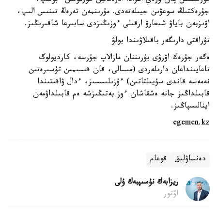
قورقىنىش پەن ۇرەي اعزادا ادرەنالين گورمونىن ءبولىپ،
جۇرەكتىڭ سوعۋىن جيىلەتەدى. مۇرىنمەن تەرەڭ تىنىس الىپ،
اۋىزبەن باياۋ شىعارۋ ارقىلى ءوزىڭىزدى سابىرعا شاقىرىڭىز.
تۇراقتى دارىگەر باقىلاۋىندا بولۋ
ەگەر جۇرەك اۋرۋى بۇرىننان مازالاپ جۇرسە، كارديولوگ
تاعايىنداعان دارىلەردى (مىسالى، قان قىسىمىن تۇسىرەتىن
نەمەسە قاندى سۇيىلتاتىن) ءۇزىلىسسىز، ءدال ۋاقىتىندا
قابىلداڭىز جانە ەشقاشان ءوز بەتىڭىزشە ەم قابىلداۋمەن
اينالىسپاڭىز.
egemen.kz
دەنساۋلىق
قوعام
ريزابەك نۇسىپبەك ۇلى
اۆتور