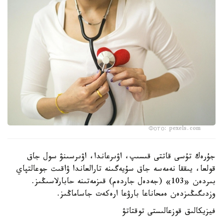
Фото: pexels.com
جۇرەك تۇسى قاتتى قىسىپ، اۋىرعاندا، اۋىرسىنۋ سول جاق
قولعا، يىققا نەمەسە جاق سۇيەگىنە تارالعاندا ۋاقىت جوعالتپاي
بىردەن «103» (جەدەل جاردەم) قىزمەتىنە حابارلاسىڭىز.
وزدىگىڭىزدەن ەمحاناعا بارۋعا ارەكەت جاساماڭىز.
فيزيكالىق قوزعالىستى توقتاتۋ