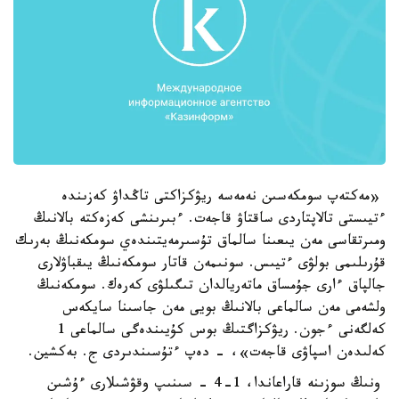
«مەكتەپ سومكەسىن نەمەسە ريۋكزاكتى تاڭداۋ كەزىندە
ءتيىستى تالاپتاردى ساقتاۋ قاجەت. ءبىرىنشى كەزەكتە بالانىڭ
ومىرتقاسى مەن يىعىنا سالماق تۇسىرمەيتىندەي سومكەنىڭ بەرىك
قۇرىلىمى بولۋى ءتيىس. سونىمەن قاتار سومكەنىڭ يىقباۋلارى
جالپاق ءارى جۇمساق ماتەريالدان تىگىلۋى كەرەك. سومكەنىڭ
ولشەمى مەن سالماعى بالانىڭ بويى مەن جاسىنا سايكەس
كەلگەنى ءجون. ريۋكزاگتىڭ بوس كۇيىندەگى سالماعى 1
كەلىدەن اسپاۋى قاجەت»، - دەپ ءتۇسىندىردى ج. بەكشين.
ونىڭ سوزىنە قاراعاندا، 1-4 - سىنىپ وقۋشىلارى ءۇشىن