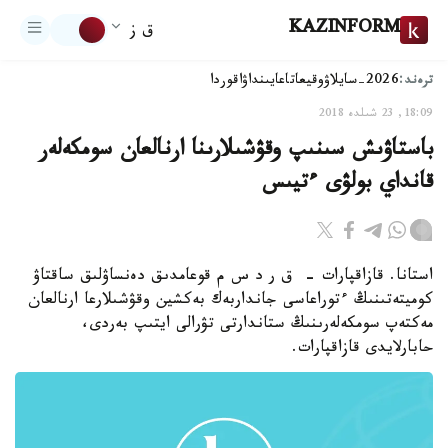
KAZINFORM
ق ز
ترەند:
2026-سايلاۋ
وقيعا
تاعايىنداۋ
اقوردا
18:09, 23 شىلدە 2018
باستاۋىش سىنىپ وقۋشىلارىنا ارنالعان سومكەلەر
قانداي بولۋى ءتيىس
استانا. قازاقپارات - ق ر د س م قوعامدىق دەنساۋلىق ساقتاۋ
كوميتەتىنىڭ ءتوراعاسى جانداربەك بەكشين وقۋشىلارعا ارنالعان
مەكتەپ سومكەلەرىنىڭ ستاندارتى تۋرالى ايتىپ بەردى،
حابارلايدى قازاقپارات.