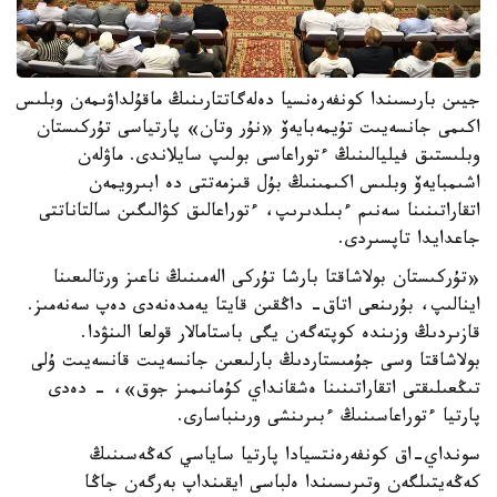
جيىن بارىسىندا كونفەرەنسيا دەلەگاتتارىنىڭ ماقۇلداۋىمەن وبلىس
اكىمى جانسەيىت تۇيمەبايەۆ «نۇر وتان» پارتياسى تۇركىستان
وبلىستىق فيليالىنىڭ ءتوراعاسى بولىپ سايلاندى. ماۋلەن
اشىمبايەۆ وبلىس اكىمىنىڭ بۇل قىزمەتتى دە ابىرويمەن
اتقاراتىنىنا سەنىم ءبىلدىرىپ، ءتوراعالىق كۋالىگىن سالتاناتتى
جاعدايدا تاپسىردى.
«تۇركىستان بولاشاقتا بارشا تۇركى الەمىنىڭ ناعىز ورتالىعىنا
اينالىپ، بۇرىنعى اتاق- داڭقىن قايتا يەمدەنەدى دەپ سەنەمىز.
قازىردىڭ وزىندە كوپتەگەن يگى باستامالار قولعا الىنۋدا.
بولاشاقتا وسى جۇمىستاردىڭ بارلىعىن جانسەيىت قانسەيىت ۇلى
تىڭعىلىقتى اتقاراتىنىنا ەشقانداي كۇمانىمىز جوق»، - دەدى
پارتيا ءتوراعاسىنىڭ ءبىرىنشى ورىنباسارى.
سونداي-اق كونفەرەنتسيادا پارتيا ساياسي كەڭەسىنىڭ
كەڭەيتىلگەن وتىرىسىندا ەلباسى ايقىنداپ بەرگەن جاڭا