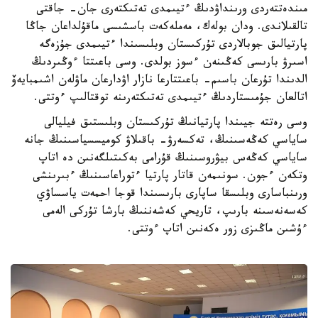
مىندەتتەردى ورىنداۋدىڭ ءتيىمدى تەتىكتەرى جان- جاقتى
تالقىلاندى. ودان بولەك، مەملەكەت باسشىسى ماقۇلداعان جاڭا
پارتيالىق جوبالاردى تۇركىستان وبلىسىندا ءتيىمدى جۇزەگە
اسىرۋ بارىسى كەڭىنەن ءسوز بولدى. وسى باعىتتا ءوڭىردىڭ
الدىندا تۇرعان باسىم- باعىتتارعا نازار اۋدارعان ماۋلەن اشىمبايەۆ
اتالعان جۇمىستاردىڭ ءتيىمدى تەتىكتەرىنە توقتالىپ ءوتتى.
وسى رەتتە جيىندا پارتيانىڭ تۇركىستان وبلىستىق فيليالى
ساياسي كەڭەسىنىڭ، تەكسەرۋ- باقىلاۋ كوميسسياسىنىڭ جانە
ساياسي كەڭەس بيۋروسىنىڭ قۇرامى بەكىتىلگەنىن دە اتاپ
وتكەن ءجون. سونىمەن قاتار پارتيا ءتوراعاسىنىڭ ءبىرىنشى
ورىنباسارى وبلىسقا ساپارى بارىسىندا قوجا احمەت ياسساۋي
كەسەنەسىنە بارىپ، تاريحي كەشەننىڭ بارشا تۇركى الەمى
ءۇشىن ماڭىزى زور ەكەنىن اتاپ ءوتتى.