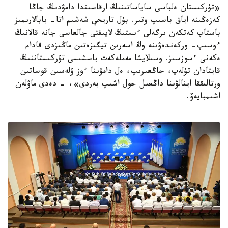
«تۇركىستان ەلباسى ساياساتىنىڭ ارقاسىندا دامۋدىڭ جاڭا
كەزەڭىنە اياق باسىپ وتىر. بۇل تاريحي شەشىم اتا- بابالارىمىز
باستاپ كەتكەن ىرگەلى ءىستىڭ لايىقتى جالعاسى جانە قالانىڭ
ءوسىپ- وركەندەۋىنە وڭ اسەرىن تيگىزەتىن ماڭىزدى قادام
ەكەنى ءسوزسىز. وسىلايشا مەملەكەت باسشىسى تۇركىستاننىڭ
قايتادان تۇلەپ، جاڭعىرىپ، ەل دامۋىنا ءوز ۇلەسىن قوساتىن
ورتالىققا اينالۋىنا داڭعىل جول اشىپ بەردى»، - دەدى ماۋلەن
اشىمبايەۆ.