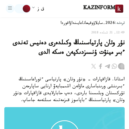
KAZINFORM
ق ز
ترەند:
2026-سايلاۋ
وقيعا
تاعايىنداۋ
اقوردا
12:49, 21 شىلدە 2018
نۇر وتان پارتياسىنىڭ وكىلدەرى دەنيس تەندى
ءبىر مينۋت ۇنسىزدىكپەن ەسكە الدى
استانا. قازاقپارات - «نۇر وتان» پارتياسى ءتوراعاسىنىڭ
ءبىرىنشى ورىنباسارى ماۋلەن اشىمبايەۆ ارنايى ساپارمەن
تۇركىستان وبلىسىنا باردى، دەپ حابارلايدى قازاقپارات «نۇر
وتان» پارتياسىنىڭ ءباپاسوز قىزمەتىنە سىلتەمە جاساپ.