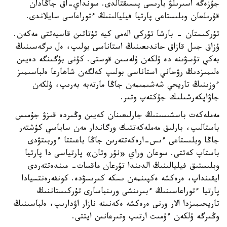
جۇزەگە اسىرىلۋ بارىسى پىسىقتالدى. سونداي-اق جاڭادان
قۇرىلعان وبلىستاعى پارتيا فيليالىنىڭ ءتوراعاسى سايلاندى.
تۇركىستان - بارشا تۇركى الەمى كيە تۇتاتىن قاسيەتتى مەكەن.
ۇزاق جىل قازاق حاندىعىنىڭ استاناسى بولىپ، ەل ىرگەسىنىڭ
بەكي تۇسۋىنە دە ۇلكەن ۇلەسىن قوستى. كۇنى بۇگىنگە دەيىن
ەلىمىزدىڭ رۋحاني استاناسى بولىپ كەلگەن شاھارعا ەلباسىمىز
ءوزىنىڭ تاريحي شەشىمىمەن جاڭا مارتەبە بەرىپ، ۇلكەن
جاۋاپكەرشىلىك جۇكتەپ وتىر.
مەملەكەت باسشىسىنىڭ جارلىعىنان كەيىن وڭىردە قىزۋ جۇمىس
باستالىپ، بارلىق مەملەكەتتىك ورگاندار مەن ساياسي كۇشتەر
جاڭا وبلىستاعى ءىس-ارەكەتتەرىن جاڭا باعىتتا ءوربىتۋدى
باستاپ كەتتى. سوعان وراي «نۇر وتان» پارتياسى دا پارتيا
وبلىستىق فيليالىنىڭ الدىندا تۇرعان ماقسات- مىندەتتەردى
ايقىنداپ، ەرەكشە ەكپىنمەن ىسكە كىرىسۋدە. كونفەرەنتسيادا
پارتيا ءتوراعاسىنىڭ ءبىرىنشى ورىنباسارى تۇركىستاننىڭ
تاريحىمىزدا الار ورنى ەرەكشە ەكەنىنە نازار اۋدارىپ، ەلباسىنىڭ
وڭىرگە ۇلكەن ءۇمىت ارتىپ وتىرعانىن ايتتى.