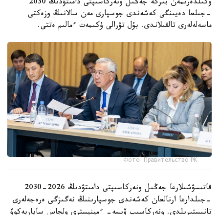
وكىلدەرىمەن بىرگە جەڭىل ونەركاسىپتى دامىتۋدىڭ 2030
-جىلعا دەيىنگى كەشەندى جوسپارى مەن سالانىڭ وزەكتى
ماسەلەلەرى تالقىلاندى. بۇل تۋرالى ۇكىمەت ءمالىم ەتتى.
Фото: Правительство РК
قاتىسۋشىلارعا جەڭىل ونەركاسىپتى دامىتۋدىڭ 2026-2030
-جىلدارعا ارنالعان كەشەندى جوسپارىنىڭ نەگىزگى ەرەجەلەرى
تانىستىرىلدى. ونەركاسىپ ۆيسە- ءمينيسترى ولجاس ساپاربەكوۆ