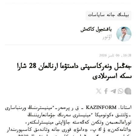
بيلىك جانە ساياسات
باقىتجول كاكەش
اۆتور
16:28, 06 تامىز 2026
جەڭىل ونەركاسىپتى دامىتۋعا ارنالعان 28 شارا
ىسكە اسىرىلادى
استانا. KAZINFORM - ق ر پرەمەر-ءمينيسترىنىڭ ورىنباسارى
-ۇلتتىق ەكونوميكا ءمينيسترى سەرىك جۇمانعاريننىڭ
توراعالىعىمەن وتكەن كەڭەستە جاۋاپتى مينيسترلىكتەر،
«اتامەكەن» ۇ ك پ، «دامۋ» قورى جانە وتاندىق كاسىپورىندار