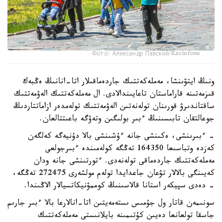
Фото: Александр Павский/Kazinform
ونىڭ ايتۋىنشا، مەملەكەتتىك جاردەماقىلار اتا-انانىڭ ەڭبەك
قىزمەتىنە قاراماستان تاعايىندالادى. ال مەملەكەتتىك الەۋمەتتىك
ساقتاندىرۋ قورىنان تولەنەتىن الەۋمەتتىك تولەمدەر ازاماتتاردىڭ
جوعالتقان تابىسىنىڭ ءبىر بولىگىن وتەۋگە باعىتتالعان.
- ءبىرىنشى، ەكىنشى جانە ءۇشىنشى بالا دۇنيەگە كەلگەن
كەزدە وتباسىعا 164350 تەڭگە كولەمىندە ءبىرجولعى
مەملەكەتتىك جاردەماقى تولەنەدى. ءتورتىنشى جانە ودان
كەيىنگى بالالار تۋعان جاعدايدا تولەم مولشەرى 272475 تەڭگە،
- دەدى سپيكەر استانا قالاسىنىڭ كوممۋنيكاتسيالار الاڭىندا.
سونىمەن قاتار ول جۇمىس ىستەمەيتىن اتا-انالارعا بالا ءبىر جارىم
جاسقا تولعانعا دەيىن كۇتىمىنە بايلانىستى مەملەكەتتىك