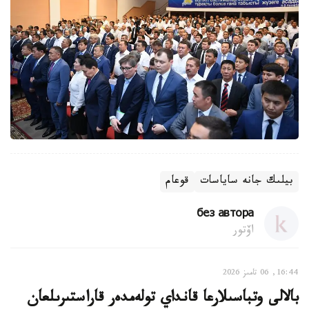
بيلىك جانە ساياسات
قوعام
без автора
اۆتور
16:44, 06 تامىز 2026
بالالى وتباسىلارعا قانداي تولەمدەر قاراستىرىلعان