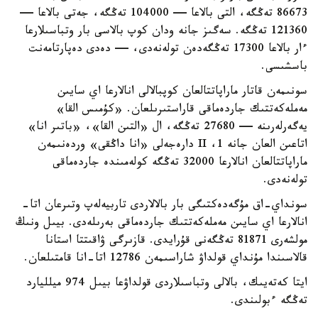
86673 تەڭگە، التى بالاعا — 104000 تەڭگە، جەتى بالاعا —
121360 تەڭگە. سەگىز جانە ودان كوپ بالاسى بار وتباسىلارعا
ءار بالاعا 17300 تەڭگەدەن تولەنەدى، — دەدى دەپارتامەنت
باسشىسى.
سونىمەن قاتار ماراپاتتالعان كوپبالالى انالارعا اي سايىن
مەملەكەتتىك جاردەماقى قاراستىرىلعان. «كۇمىس القا»
يەگەرلەرىنە — 27680 تەڭگە، ال «التىن القا»، «باتىر انا»
اتاعىن العان جانە 1، II دارەجەلى «انا داڭقى» وردەنىمەن
ماراپاتتالعان انالارعا 32000 تەڭگە كولەمىندە جاردەماقى
تولەنەدى.
سونداي-اق مۇگەدەكتىگى بار بالالاردى تاربيەلەپ وتىرعان اتا-
انالارعا اي سايىن مەملەكەتتىك جاردەماقى بەرىلەدى. بيىل ونىڭ
مولشەرى 81871 تەڭگەنى قۇرايدى. قازىرگى ۋاقىتتا استانا
قالاسىندا مۇنداي قولداۋ شاراسىمەن 12786 اتا-انا قامتىلعان.
ايتا كەتەيىك، بالالى وتباسىلاردى قولداۋعا بيىل 974 ميلليارد
تەڭگە ءبولىندى.