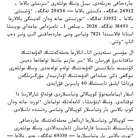
جاردەماقى بەرىلەدى. بيىل ونىڭ مولشەرى ءبىرىنشى بالاعا -
24912 تەڭگە، ەكىنشى بالاعا — 29454 تەڭگە، ءۇشىنشى
بالاعا - 33952 تەڭگە، ءتورتىنشى جانە ودان كەيىنگى بالالارعا
- 38493 تەڭگە. 2026 -جىلعى 1- تامىزداعى جاعداي بويىنشا
استانا قالاسىندا 7821 وتباسى وسى جاردەماقىنى الىپ وتىر دەپ
اتاپ ءوتتى.
ال جۇمىس ىستەيتىن اتا-انالارعا مەملەكەتتىك الەۋمەتتىك
ساقتاندىرۋ قورىنان بالا ءبىر جارىم جاسقا تولعانعا دەيىن
كۇتىمىنە بايلانىستى الەۋمەتتىك تولەم تولەنەدى. ونىڭ مولشەرى
سوڭعى ەكى جىلداعى الەۋمەتتىك اۋدارىمدار جۇرگىزىلگەن
ورتاشا ايلىق تابىستىڭ 40 پايىزىن قۇرايدى.
اسقار ايماعامبەتوۆ كوپبالالى وتباسىلاردى قولداۋ شارالارىنا دا
توقتالدى. ونىڭ ايتۋىنشا، كامەلەتكە تولماعان ءتورت جانە ودان
كوپ بالاسى بار وتباسىلار كوپبالالى وتباسى رەتىندە تانىلادى.
— كوپبالالى وتباسىلارعا ارنالعان مەملەكەتتىك جاردەماقى
وتباسىنىڭ تابىسىنا قاراماستان تاعايىندالادى. ونىڭ مولشەرى
ءتورت بالاسى بار وتباسىلارعا — 69330 تەڭگە، بەس بالاعا —