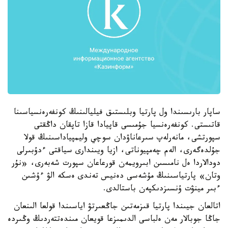
ساپار بارىسىندا ول پارتيا وبلىستىق فيليالىنىڭ كونفەرەنسياسىنا
قاتىستى. كونفەرەنسيا جۇمىسى قاپيادا قازا تاپقان داڭقتى
سپورتشى، مانەرلەپ سىرعاناۋدان سوچي وليمپياداسىنىڭ قولا
جۇلدەگەرى، الەم چەمپيوناتى، ازيا ويىندارى سياقتى ءدۇبىرلى
دودالاردا ەل نامىسىن ابىرويمەن قورعاعان سپورت شەبەرى، «نۇر
وتان» پارتياسىنىڭ مۇشەسى دەنيس تەندى ەسكە الۋ ءۇشىن
ءبىر مينۋت ۇنسىزدىكپەن باستالدى.
اتالعان جيىندا پارتيا قىزمەتىن جاڭعىرتۋ اياسىندا قولعا الىنعان
جاڭا جوبالار مەن ەلباسى الدىمىزعا قويعان مىندەتتەردىڭ وڭىردە