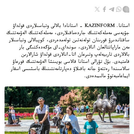
استانا. KAZINFORM - استانادا بالالى وتباسىلاردى قولداۋ
جۇيەسى مەملەكەتتىك جاردەماقىلاردى، مەملەكەتتىك الەۋمەتتىك
ساقتاندىرۋ قورىنان تولەنەتىن تولەمدەردى، كوپبالالى وتباسىلار
مەن ماراپاتتالعان انالاردى، سونداي-اق مۇگەدەكتىگى بار
بالالاردى تاربيەلەپ وتىرعان اتا-انالاردى قولداۋ شارالارىن
قامتيدى. بۇل تۋرالى استانا قالاسى بويىنشا الەۋمەتتىك قورعاۋ
سالاسىندا رەتتەۋ جانە باقىلاۋ دەپارتامەنتىنىڭ باسشىسى اسقار
ايماعامبەتوۆ مالىمدەدى.