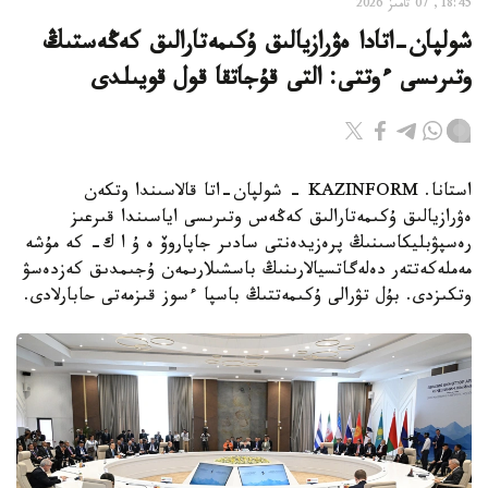
18:45, 07 تامىز 2026
شولپان-اتادا ەۋرازيالىق ۇكىمەتارالىق كەڭەستىڭ
وتىرىسى ءوتتى: التى قۇجاتقا قول قويىلدى
استانا. KAZINFORM - شولپان-اتا قالاسىندا وتكەن
ەۋرازيالىق ۇكىمەتارالىق كەڭەس وتىرىسى اياسىندا قىرعىز
رەسپۋبليكاسىنىڭ پرەزيدەنتى سادىر جاپاروۆ ە ۇ ا ك- كە مۇشە
مەملەكەتتەر دەلەگاتسيالارىنىڭ باسشىلارىمەن ۇجىمدىق كەزدەسۋ
وتكىزدى. بۇل تۋرالى ۇكىمەتتىڭ باسپا ءسوز قىزمەتى حابارلادى.