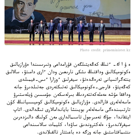
Photo credit: primeminister.kz
ە ۇ ا ك- ءتىڭ كەڭەيتىلگەن قۇرامداعى وتىرىسىندا ەۋرازيالىق
ەكونوميكالىق وداقتىڭ ىشكى نارىعىن ودان ءارى دامىتۋ، سالالىق
ينتەگراتسيانى تەرەڭدەتۋ، سيفرلىق ءوزارا ءىس-قيمىلدى
كەڭەيتۋ، قارجى-ەكونوميكالىق تەتىكتەردى جەتىلدىرۋ جانە
وداققا مۇشە مەملەكەتتەردىڭ بىرلەسكەن جۇمىسىن ۇيلەستىرۋ
ماسەلەلەرى قارالدى. ەۋرازيالىق ەكونوميكالىق كوميسسيانىڭ كۇن
تارتىبىندەگى ماسەلەلەر بويىنشا باياندامالارى تىڭدالدى. اتاپ
ايتقاندا، جۇك تەمىرجول تاسىمالدارى مەن كولىك دالىزدەرىن
سيفرلاندىرۋ، ەلەكتروندىق ساۋدا، كليمات سالاسىنداعى
ىنتىماقتاستىق جانە وزگە دە باعىتتار تالقىلاندى.