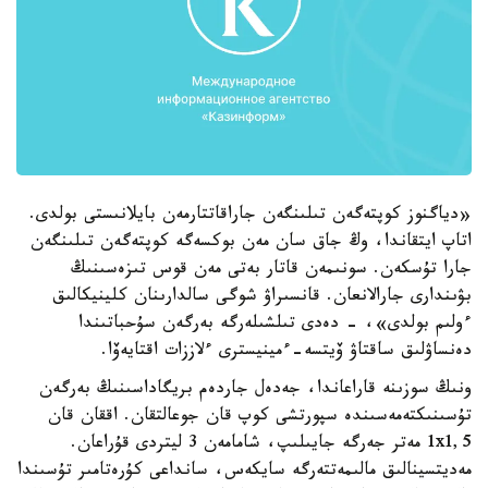
«دياگنوز كوپتەگەن تىلىنگەن جاراقاتتارمەن بايلانىستى بولدى.
اتاپ ايتقاندا، وڭ جاق سان مەن بوكسەگە كوپتەگەن تىلىنگەن
جارا تۇسكەن. سونىمەن قاتار بەتى مەن قوس تىزەسىنىڭ
بۋىندارى جارالانعان. قانسىراۋ شوگى سالدارىنان كلينيكالىق
ءولىم بولدى»، - دەدى تىلشىلەرگە بەرگەن سۇحباتىندا
دەنساۋلىق ساقتاۋ ۆيتسە-ءمينيسترى ءلاززات اقتايەۆا.
ونىڭ سوزىنە قاراعاندا، جەدەل جاردەم بريگاداسىنىڭ بەرگەن
تۇسىنىكتەمەسىندە سپورتشى كوپ قان جوعالتقان. اققان قان
1x1,5 مەتر جەرگە جايىلىپ، شامامەن 3 ليتردى قۇراعان.
مەديتسينالىق مالىمەتتەرگە سايكەس، سانداعى كۇرەتامىر تۇسىندا