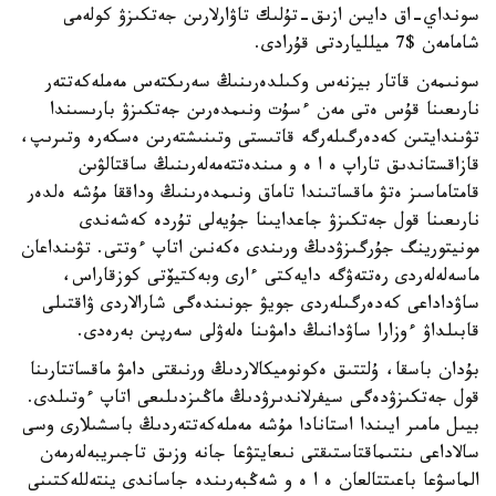
سونداي-اق دايىن ازىق-تۇلىك تاۋارلارىن جەتكىزۋ كولەمى
شامامەن $7 ميللياردتى قۇرادى.
سونىمەن قاتار بيزنەس وكىلدەرىنىڭ سەرىكتەس مەملەكەتتەر
نارىعىنا قۇس ەتى مەن ءسۇت ونىمدەرىن جەتكىزۋ بارىسىندا
تۋىندايتىن كەدەرگىلەرگە قاتىستى وتىنىشتەرىن ەسكەرە وتىرىپ،
قازاقستاندىق تاراپ ە ا ە و مىندەتتەمەلەرىنىڭ ساقتالۋىن
قامتاماسىز ەتۋ ماقساتىندا تاماق ونىمدەرىنىڭ وداققا مۇشە ەلدەر
نارىعىنا قول جەتكىزۋ جاعدايىنا جۇيەلى تۇردە كەشەندى
مونيتورينگ جۇرگىزۋدىڭ ورىندى ەكەنىن اتاپ ءوتتى. تۋىنداعان
ماسەلەلەردى رەتتەۋگە دايەكتى ءارى وبەكتيۆتى كوزقاراس،
ساۋداداعى كەدەرگىلەردى جويۋ جونىندەگى شارالاردى ۋاقتىلى
قابىلداۋ ءوزارا ساۋدانىڭ دامۋىنا ەلەۋلى سەرپىن بەرەدى.
بۇدان باسقا، ۇلتتىق ەكونوميكالاردىڭ ورنىقتى دامۋ ماقساتتارىنا
قول جەتكىزۋدەگى سيفرلاندىرۋدىڭ ماڭىزدىلىعى اتاپ ءوتىلدى.
بيىل مامىر ايىندا استانادا مۇشە مەملەكەتتەردىڭ باسشىلارى وسى
سالاداعى ىنتىماقتاستىقتى نىعايتۋعا جانە وزىق تاجىريبەلەرمەن
الماسۋعا باعىتتالعان ە ا ە و شەڭبەرىندە جاساندى ينتەللەكتىنى