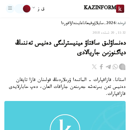
KAZINFORM
ق ز
ترەند:
2026-سايلاۋ
وقيعا
تاعايىنداۋ
اقوردا
11:32, 20 شىلدە 2018
دەنساۋلىق ساقتاۋ مينيسترلىگى دەنيس تەننىڭ
دياگنوزىن جاريالادى
استانا. قازاقپارات - الماتىدا ۇرىلاردىڭ قولىنان قازا تاپقان
دەنيس تەن بىرنەشە جەرىنەن جاراقات العان، دەپ حابارلايدى
قازاقپارات.