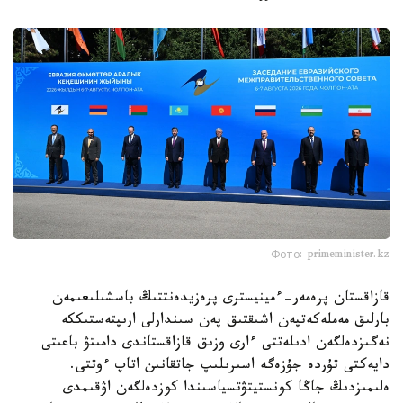
Фото: primeminister.kz
قازاقستان پرەمەر-ءمينيسترى پرەزيدەنتتىڭ باسشىلىعىمەن
بارلىق مەملەكەتپەن اشىقتىق پەن سىندارلى ارىپتەستىككە
نەگىزدەلگەن ادىلەتتى ءارى وزىق قازاقستاندى دامىتۋ باعىتى
دايەكتى تۇردە جۇزەگە اسىرىلىپ جاتقانىن اتاپ ءوتتى.
ەلىمىزدىڭ جاڭا كونستيتۋتسياسىندا كوزدەلگەن اۋقىمدى