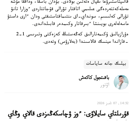
قالىپتاستىرۋعا ىقپال ەتەتىن بولادى. بۇدان باسقا، وداققا مۇشە
مەملەكەتتەردەگى عىلىمي اتاقتار تۋرالى قۇجاتتاردى ءوزارا تانۋ
تۋرالى كەلىسىم، سونداي-اق ىنتىماقتاستىقتى ودان ءارى دامىتۋ
ماسەلەلەرى بويىنشا ءبىرقاتار وكىمدەر قابىلداندى.
ەۋرازيالىق ۇكىمەتارالىق كەڭەستىڭ كەزەكتى وتىرىسى 1-2
-قازاندا مينسك قالاسىندا (بەلارۋس) وتەدى.
بيلىك جانە ساياسات
باقىتجول كاكەش
اۆتور
14:52, 07 تامىز 2026
قۇرىلتاي سايلاۋى: ءوز ۋچاسكەڭىزدى قالاي وڭاي
تابۋعا بولادى