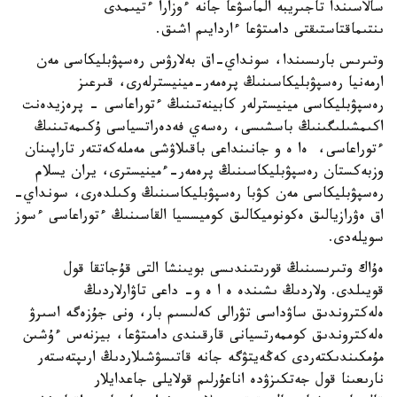
سالاسىندا تاجىريبە الماسۋعا جانە ءوزارا ءتيىمدى
ىنتىماقتاستىقتى دامىتۋعا ءاردايىم اشىق.
وتىرىس بارىسىندا، سونداي-اق بەلارۋس رەسپۋبليكاسى مەن
ارمەنيا رەسپۋبليكاسىنىڭ پرەمەر-مينيسترلەرى، قىرعىز
رەسپۋبليكاسى مينيسترلەر كابينەتىنىڭ ءتوراعاسى - پرەزيدەنت
اكىمشىلىگىنىڭ باسشىسى، رەسەي فەدەراتسياسى ۇكىمەتىنىڭ
ءتوراعاسى، ەا ە و جانىنداعى باقىلاۋشى مەملەكەتتەر تاراپىنان
وزبەكستان رەسپۋبليكاسىنىڭ پرەمەر-ءمينيسترى، يران يسلام
رەسپۋبليكاسى مەن كۋبا رەسپۋبليكاسىنىڭ وكىلدەرى، سونداي-
اق ەۋرازيالىق ەكونوميكالىق كوميسسيا القاسىنىڭ ءتوراعاسى ءسوز
سويلەدى.
ەۇاك وتىرىسىنىڭ قورىتىندىسى بويىنشا التى قۇجاتقا قول
قويىلدى. ولاردىڭ ىشىندە ە ا ە و- داعى تاۋارلاردىڭ
ەلەكتروندىق ساۋداسى تۋرالى كەلىسىم بار، ونى جۇزەگە اسىرۋ
ەلەكتروندىق كوممەرتسيانى قارقىندى دامىتۋعا، بيزنەس ءۇشىن
مۇمكىندىكتەردى كەڭەيتۋگە جانە قاتىسۋشىلاردىڭ ارىپتەستەر
نارىعىنا قول جەتكىزۋدە اناعۇرلىم قولايلى جاعدايلار