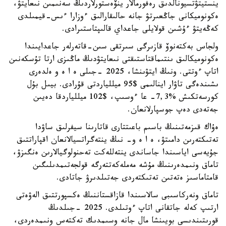
ينستيتۋتسيونالدىق رەفورمالار ينۆەستورلاردىڭ سەنىمىن نىعايتۋ،
ەكونوميكانى جاڭعىرتۋ جانە حالىقارالىق ءوزارا ءىس-قيمىلدى
كەڭەيتۋ ءۇشىن قولايلى جاعداي قالىپتاستىرادى.
ولجاس بەكتەنوۆ قازىرگى سىرتقى سىن-قاتەرلەر جاعدايىندا
ەكونوميكالىق ىنتىماقتاستىقتى نىعايتۋدىڭ ماڭىزى ارتا تۇسكەنىن
اتاپ ءوتتى. ونىڭ ايتۋىنشا، 2025 -جىلى ە ا ە و ەلدەرى
ىشىندەگى تاۋار اينالىمى $95 ميللياردتى قۇرادى. بيىل بۇل
كورسەتكىش %7,3- عا ءوسىپ، $102 ميللياردقا دەيىن
جەتەدى دەپ جوسپارلانعان.
ەۇاك قىزمەتىنىڭ باسىم باعىتتارى قاتارىنا سيفرلىق ساۋدا
تەتىكتەرىن دامىتۋ، ە ا ە و- نىڭ ينتەگراتسيالانعان اقپاراتتىق
جۇيەسى اياسىندا جاساندى ينتەللەكت تەحنولوگيالارىن ەنگىزۋ،
تاماق ونىمدەرىنىڭ مۇشە مەملەكەتتەرگە قولجەتىمدىلىگىن
قامتاماسىز ەتەتىن تەتىكتەردى جەتىلدىرۋ جاتادى.
تاماق ونەركاسىبى سالاسىندا قازاقستاننىڭ ەكسپورتتىق الەۋەتى
ارتىپ كەلە جاتقانى اتاپ ءوتىلدى. 2025 -جىلدىڭ
قورىتىندىسى بويىنشا مال جانە وسىمدىك تەكتەس ونىمدەردى،