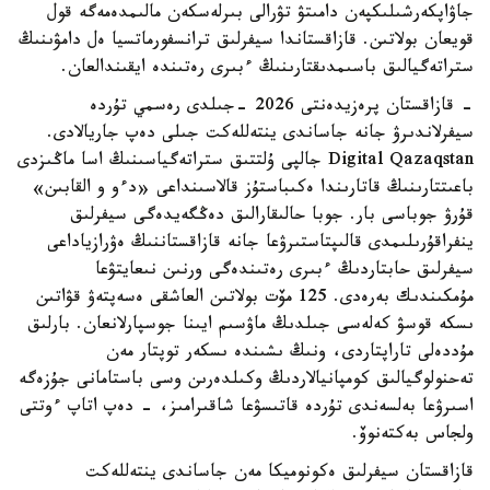
جاۋاپكەرشىلىكپەن دامىتۋ تۋرالى بىرلەسكەن مالىمدەمەگە قول
قويعان بولاتىن. قازاقستاندا سيفرلىق ترانسفورماتسيا ەل دامۋىنىڭ
ستراتەگيالىق باسىمدىقتارىنىڭ ءبىرى رەتىندە ايقىندالعان.
- قازاقستان پرەزيدەنتى 2026 -جىلدى رەسمي تۇردە
سيفرلاندىرۋ جانە جاساندى ينتەللەكت جىلى دەپ جاريالادى.
Digital Qazaqstan جالپى ۇلتتىق ستراتەگياسىنىڭ اسا ماڭىزدى
باعىتتارىنىڭ قاتارىندا ەكىباستۇز قالاسىنداعى «دءو و القابىن»
قۇرۋ جوباسى بار. جوبا حالىقارالىق دەڭگەيدەگى سيفرلىق
ينفراقۇرىلىمدى قالىپتاستىرۋعا جانە قازاقستاننىڭ ەۋرازياداعى
سيفرلىق حابتاردىڭ ءبىرى رەتىندەگى ورنىن نىعايتۋعا
مۇمكىندىك بەرەدى. 125 مۆت بولاتىن العاشقى ەسەپتەۋ قۋاتىن
ىسكە قوسۋ كەلەسى جىلدىڭ ماۋسىم ايىنا جوسپارلانعان. بارلىق
مۇددەلى تاراپتاردى، ونىڭ ىشىندە ىسكەر توپتار مەن
تەحنولوگيالىق كومپانيالاردىڭ وكىلدەرىن وسى باستامانى جۇزەگە
اسىرۋعا بەلسەندى تۇردە قاتىسۋعا شاقىرامىز، - دەپ اتاپ ءوتتى
ولجاس بەكتەنوۆ.
قازاقستان سيفرلىق ەكونوميكا مەن جاساندى ينتەللەكت