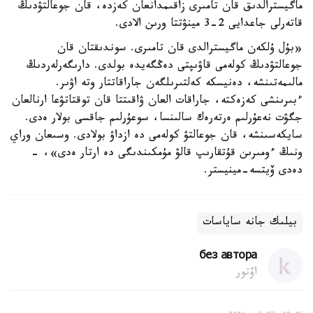
ماگيسترالدىق قان تامىرى زاقىمدانعان كەزدە، قان جوعالتۋدىڭ
قاتەرلى جاعدايى 2-3 مينۋتتا ورىن الادى.
«بۇل ۇلكەن ماگيسترالدى قان تامىرى. سوندىقتان قان
جوعالتۋدىڭ كولەمى قاۋىپتى دەڭگەيدە بولدى. دارىگەرلەردىڭ
مالىمەتىنشە، دەنيسكە كەلتىرىلگەن جاراقاتتار وتە اۋىر.
ءبىرىنشى كەزەكتە، جاراقات العان ۋاقىتتا قان توقتاتۋعا ارنالعان
جگۋت نەعۇرلىم ەرتەرەك سالىنسا، سوعۇرلىم جاقسى بولار ەدى.
سايكەسىنشە، قان جوعالتۋ كولەمى دە ازداۋ بولادى. وسىعان وراي
ونىڭ ءومىرىن قۇتقارىپ قالۋ مۇمكىندىگى دە ارتار ەدى»، -
دەدى ۆيتسە-مينيستر.
بيلىك جانە ساياسات
без автора
اۆتور