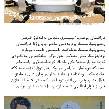
Photo credit: primeminister.kz
قازاقستان پرەمەر-ءمينيسترى ولجاس بەكتەنوۆ قىرعىز
رەسپۋبليكاسىنىڭ پرەزيدەنتى سادىر جاپاروۆقا قازاقستان
رەسپۋبليكاسىنىڭ مەملەكەت باسشىسى قاسىم-جومارت
توقايەۆتىڭ جىلى ىقىلاسى مەن ىزگى تىلەكتەرىن جەتكىزدى.
كەزەدسۋ بارىسىندا ەكى ەلدىڭ كوشباسشىلارى اراسىنداعى
سەنىمگە قۇرىلعان ساياسي ديالوگ پەن ءوزارا تۇسىنىستىككە
نەگىزدەلگەن وداقتاستىق قاتىناستاردى ودان ءارى نىعايتۋعا
ىقپال ەتىپ وتىرعانى اتاپ ءوتىلدى. كەيىنگى 5 جىلدا قازاق-
قىرعىز تاۋار اينالىمى 2 ەسە ارتىپ، $2,2 ميلليارد بولدى.