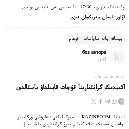
وكىنىشكە قاراي، 17:30-دا تەنيس تەن قايتىس بولدى.
اۆتور: ايجان سەرىكجان قىزى
بيلىك جانە ساياسات
قوعام
без автора
اۆتور
08:40, 08 تامىز 2026
اكىمدىك گرانتتارىنا قۇجات قابىلداۋ باستالدى
استانا. KAZINFORM - جەرگىلىكتى اتقارۋشى ورگاندار
بولەتىن مەملەكەتتىك ءبىلىم بەرۋ گرانتتارىن تاعايىنداۋ