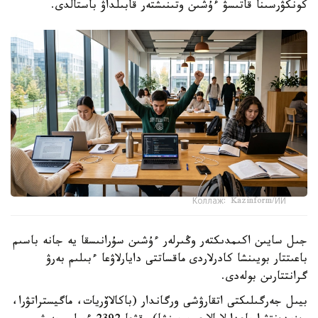
كونكۋرسىنا قاتىسۋ ءۇشىن وتىنىشتەر قابىلداۋ باستالدى.
Коллаж: Kazinform/ИИ
جىل سايىن اكىمدىكتەر وڭىرلەر ءۇشىن سۇرانىسقا يە جانە باسىم
باعىتتار بويىنشا كادرلاردى ماقساتتى دايارلاۋعا ءبىلىم بەرۋ
گرانتتارىن بولەدى.
بيىل جەرگىلىكتى اتقارۋشى ورگاندار (باكالاۆريات، ماگيستراتۋرا،