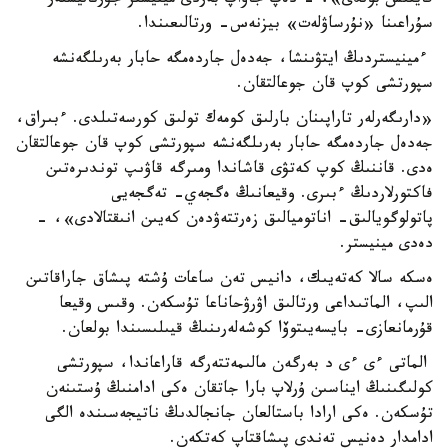
قايتىس بولدى»، - دەپ جاۋاپ بەردى مينيستر جۋرناليستەر
سۇراعىنا «نۇرساۋلەت» بيزنەس- ورتالىعىندا.
ءمينيستردىڭ ايتۋىنشا، جەدەل جاردەمگە حابار بەرىلگەنشە
سپورتشى كوپ قان جوعالتقان.
«دارىگەرلەر تاراپىنان بارلىق كومەك تولىق كورسەتىلدى. ءبىراق،
جەدەل جاردەمگە حابار بەرىلگەنشە سپورتشى كوپ قان جوعالتقان
ەدى. قاننىڭ كوپ كەتۋى قاشاندا ومىرگە قاۋىپ توندىرەتىن
فاكتورلاردىڭ ءبىرى. وقيعانىڭ ەگجەي- تەگجەيى
پاتولوگويالىق- اناتوميالىق زەرتتەۋدەن كەيىن انىقتالادى»، -
دەدى مينيستر.
ەسكە سالا كەتەيىك، دانيس تەن ساعات ۇشتە پىشاق جاراقاتىن
الىپ، الماتىداعى ورتالىق اۋرۋحاناعا تۇسكەن. وقىس وقيعا
قۇرمانعازى- بايسەيىتوۆا كوشەلەرىنىڭ قيىلىسىندا بولعان.
الماتى ءى ءى د بەرگەن مالىمەتتەرگە قاراعاندا، سپورتشى
كولىگىنىڭ ايناسىن ۇرلاپ بارا جاتقان ەكى ادامنىڭ ۇستىنەن
تۇسكەن. ەكى ارادا باستالعان جانجالدىڭ ناتيجەسىندە الگى
ادامدار دەنيس تەندى پىشاقتاپ كەتكەن.