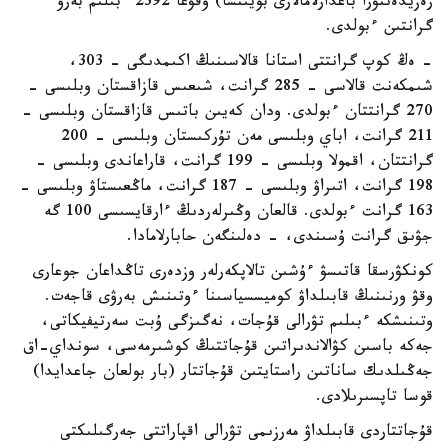
رەزيدەنتۋرا باعدارلامالارى بويىنشا) وقۋعا 2392 ءبىلىم بەرۋ
گرانتىن ءبولدى.
-
ەڭ كوپ گرانتتى استانا قالاسىنىڭ اكىمدىگى – 303،
شىمكەنت قالاسى - 285 گرانت، شىعىس قازاقستان وبلىسى -
270 گرانتتان ءبولدى. ودان كەيىن باتىس قازاقستان وبلىسى -
211 گرانت، اباي وبلىسى مەن تۇركىستان وبلىسى - 200
گرانتتان، اقمولا وبلىسى - 199 گرانت، قاراعاندى وبلىسى -
198 گرانت، اتىراۋ وبلىسى - 187 گرانت، ماڭعىستاۋ وبلىسى -
163 گرانت ءبولدى. قالعان وڭىرلەردىڭ ءارقايسىسى 100 گە
جۋىق گرانت ۇسىندى، - دەلىنگەن حابارلامادا.
كونكۋرسقا قاتىسۋ ءۇشىن تالاپكەرلەر وزدەرى تاڭداعان جوعارى
وقۋ ورنىنىڭ قابىلداۋ كوميسسياسىنا ءوتىنىش بەرۋى قاجەت.
وتىنىشكە ءبىلىم تۋرالى قۇجات، نەگىزگى ۇبت سەرتيفيكاتى،
جەكە باسىن كۋالاندىراتىن قۇجاتتىڭ كوشىرمەسى، سونداي-اق
جەڭىلدىك ساناتىن راستايتىن قۇجاتتار (بار بولعان جاعدايدا)
قوسا تاپسىرىلادى.
قۇجاتتاردى قابىلداۋ مەرزىمى تۋرالى اقپاراتتى جەرگىلىكتى