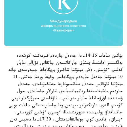
بۇگىن ساعات 14:16-دا جەدەل جاردەم قىزمەتىنە كوشەدە
بەلگىسىز ادامنىڭ پىشاق جاراقاتىمەن جاتقانى تۋرالى حابار
كەلىپ ءتۇستى. ەكى مينۋتتا شاقىرۋ بريگاداعا جىبەرىلدى جانە
10 مينۋتتا جەدەل جاردەم بريگاداسى وقيعا ورىنا جەتتى. 11
مينۋتتا ناۋقاس جەدەل ستاتسيونارعا جەتكىزىلدى. جەدەل
جاردەم ماشيناسىندا رەانيماتسيالىق شارالار جاسالدى. جول
ۇستىندە اۋرۋحاناعا حابار بەرىلىپ، ناۋقاستى حيرۋرگتار توبى
كۇتىپ الدى. دارىگەرلەر بىردەن وتا جاساپ، ەكى ساعات بويى
جانساقتاۋ بولىمىندە سپورتشىنىڭ ءومىرى ءۇشىن كۇرەستى.
ءبىراق، قاندى كوپ جوعالتقاندىقتان، 17:30-دا دەنيس تەن