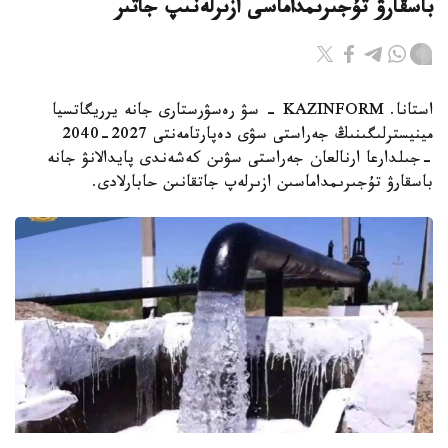
باسقارۋ تۇجىرىمداماسى ازىرلەنىپ جاتىر
استانا. KAZINFORM - سۋ رەسۋرستارى جانە يرريگاتسيا
مينيسترلىگىنىڭ جەراستى سۋى دەپارتامەنتى 2027-2040
-جىلدارعا ارنالعان جەراستى سۋىن كەشەندى پايدالانۋ جانە
باسقارۋ تۇجىرىمداماسىن ازىرلەپ جاتقانىن حابارلادى.