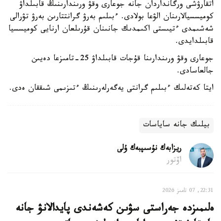
اتقارۋشى ورگانداردان جانە جوعارى وقۋ ورىندارىنىڭ قابىلداۋ
كوميسسيالارىنان الۋعا بولادى. ءبىلىم بەرۋ گرانتتارىن بەرۋ تۋرالى
شەشىمدى ءتيىستى اكىمدىك جانىنان قۇرىلعان ارنايى كوميسسيا
قابىلدايدى.
جوعارى وقۋ ورىندارىنا قۇجات قابىلداۋ 25-تامىزعا دەيىن
جالعاسادى.
ايتا كەتەلىك ءبىلىم گرانتى يەگەرلەرىنىڭ ءتىزىمى شىققان ەدى.
بيلىك جانە ساياسات
ريزابەك نۇسىپبەك ۇلى
اۆتور
22:31, 07 تامىز 2026
ەلىمىزدە جەراستى سۋىن كەشەندى پايدالانۋ جانە