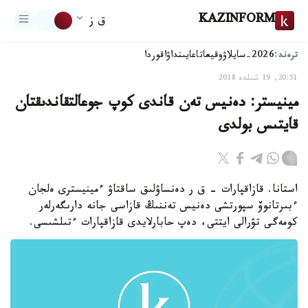
KAZINFORM
ق ز
ترەند:
2026-سايلاۋ
وقيعا
تاعايىنداۋ
اقوردا
20:51, 19 شىلدە 2018
مينيستر: دەنيس تەن قاندى كوپ جوعالتقاندىقتان
قايتىس بولدى
استانا. قازاقپارات - ق ر دەنساۋلىق ساقتاۋ ءمينيسترى ەلجان
ءبىرتانوۆ سپورتشى دەنيس تەننىڭ قازاسى جانە دارىگەرلەر
كومەگى تۋرالى ايتتى، دەپ حابارلايدى قازاقپارات ءتىلشىسى.