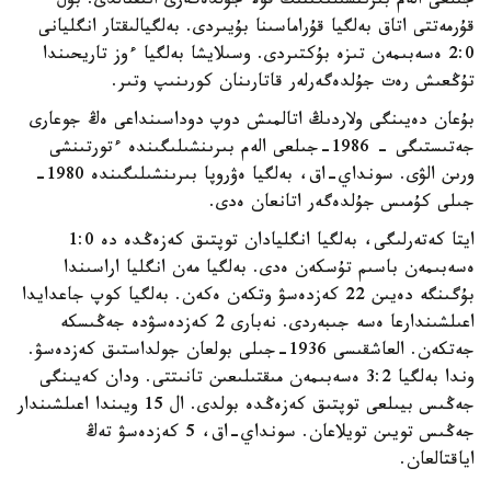
جىلعى الەم بىرىنشىلىگىنىڭ قولا جۇلدەگەرى انىقتالدى. بۇل
قۇرمەتتى اتاق بەلگيا قۇراماسىنا بۇيىردى. بەلگيالىقتار انگليانى
2:0 ەسەبىمەن تىزە بۇكتىردى. وسىلايشا بەلگيا ءوز تاريحىندا
تۇڭعىش رەت جۇلدەگەرلەر قاتارىنان كورىنىپ وتىر.
بۇعان دەيىنگى ولاردىڭ اتالمىش دوپ دوداسىنداعى ەڭ جوعارى
جەتىستىگى - 1986-جىلعى الەم بىرىنشىلىگىندە ءتورتىنشى
ورىن الۋى. سونداي-اق، بەلگيا ەۋروپا بىرىنشىلىگىندە 1980-
جىلى كۇمىس جۇلدەگەر اتانعان ەدى.
ايتا كەتەرلىگى، بەلگيا انگليادان توپتىق كەزەڭدە دە 1:0
ەسەبىمەن باسىم تۇسكەن ەدى. بەلگيا مەن انگليا اراسىندا
بۇگىنگە دەيىن 22 كەزدەسۋ وتكەن ەكەن. بەلگيا كوپ جاعدايدا
اعىلشىندارعا ەسە جىبەردى. نەبارى 2 كەزدەسۋدە جەڭىسكە
جەتكەن. العاشقىسى 1936-جىلى بولعان جولداستىق كەزدەسۋ.
وندا بەلگيا 3:2 ەسەبىمەن مىقتىلىعىن تانىتتى. ودان كەيىنگى
جەڭىس بيىلعى توپتىق كەزەڭدە بولدى. ال 15 ويىندا اعىلشىندار
جەڭىس تويىن تويلاعان. سونداي-اق، 5 كەزدەسۋ تەڭ
اياقتالعان.