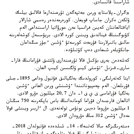
شاراسىنا قاتىسادى.
«گران-پلاستا» ورىن جەتپەگەن تۇرعىندارعا قالالىق بيلىك
ۇلكەن ەكران جاساپ قويعان. كورەرمەندەر رەسمي شارالار
اياقتالعاننان كەيىن فرانسيا مەن حورۆاتيا اراسىنداعى الەم
كۋبوگىنىڭ فينالدىق ويىنىن كورە الادى. بريۋسسەل كوشەلەرىنە
حالىق باتىرلارىنا قۇرمەت كورسەتۋ ءۇشىن ءجۇز مىڭداعان
جانكۇيلەر شىعادى دەپ كۇتىلۋدە.
كەشەدەن بەرى بۇكىل قالا تۇرعىندارى ۇلتتىق قۇرامانىڭ قارا-
سارى-قىزىل ءتۇستى كيىم ۇلگىسىن كيىپ العان.
ايتا كەتەرلىگى، كورولدىك بەلگيالىق فۋتبول وداعى 1895-جىلى
قۇرىلعان. الەم چەمپيوناتىندا ءۇشىنشى ورىن العانى ءۇشىن
بەلگيا قۇراماسى ف ي ف ا- دان 20,7 ميلليون ەۋرو الادى.
اتالعان قارجىدان قۇراما كوماندانىڭ باس باپكەرىنە 750 مىڭنان
1 ميلليون ەۋروعا دەيىن بونۋس تولەنەدى. ال ءاربىر ويىنشى قولا
مەدال ءۇشىن 312 مىڭ ەۋرودان الادى.
ەستەرىڭىزگە سالا كەتسەك، 14- شىلدەدە فۋتبولدان 2018-