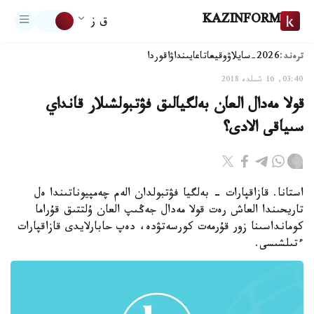
KAZINFORM
ق ز
ترەند:
2026-سايلاۋ
وقيعا
تاعايىنداۋ
اقوردا
03:40, 16 شىلدە 2018
قولا مەدال العان بەلگيالىق فۋتبولشىلار قانداي
سىياقى الادى؟
استانا. قازاقپارات - بەلگيا فۋتبولدان الەم چەمپيوناتىندا ەل
تاريحىندا العاش رەت قولا مەدال جەڭىپ العان ۇلتتىق قۇراما
كومانداسىنا زور قۇرمەت كورسەتۋدە، دەپ حابارلايدى قازاقپارات
ءتىلشىسى.