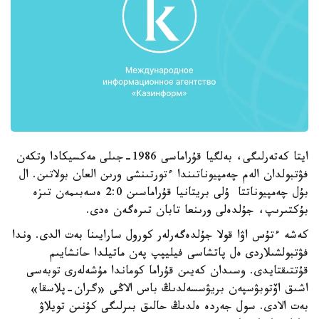
ايتا كەتەرلىگى، بەلگيا قۇراماسى 1986-جىلى مەكسيكادا وتكەن
فۋتبولدان الەم چەمپيوناتىندا ءتورتىنشى ورىن العان بولاتىن. ال
بۇل چەمپيوناتتا ۇلى بريتانيا قۇراماسىن 2:0 ەسەبىمەن تىزە
بۇكتىرىپ، جۇلدەلى ورىنعا تابان تىرەگەن ەدى.
كەشە ءتۇس اۋا قولا جۇلدەگەرلەر كورول سارايىنا بەت الدى. وندا
فۋتبولشىلاردى ەل پاتشاسى فيليپپ پەن ماتيلدا حانشايىم
قۇتتىقتايدى. وسىدان كەيىن قۇراما كوماندا مۇشەلەرى توبەسى
اشىق اۆتوبۋسپەن بريۋسسەلدىڭ باس الاڭى «گران-پلاسقا»
بەت الادى. سول جەردە ەلدىڭ حالىق بىرلىگى كۇنىن تويلاۋ