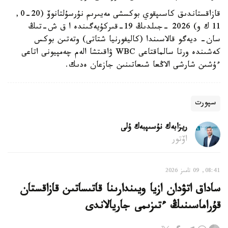
قازاقستاندىق كاسىپقوي بوكسشى مەيىرىم نۇرسۇلتانوۆ (20-0,
11 ك و) 2026 -جىلدىڭ 19-قىركۇيەگىندە ا ق ش-تىڭ
سان- ديەگو قالاسىندا (كاليفورنيا شتاتى) وتەتىن بوكس
كەشىندە ورتا سالماقتاعى WBC ۋاقىتشا الەم چەمپيونى اتاعى
ءۇشىن شارشى الاڭعا شىعاتىنىن جازعان ەدىك.
سپورت
ريزابەك نۇسىپبەك ۇلى
اۆتور
08:41, 09 تامىز 2026
ساداق اتۋدان ازيا ويىندارىنا قاتىساتىن قازاقستان
قۇراماسىنىڭ ءتىزىمى جاريالاندى