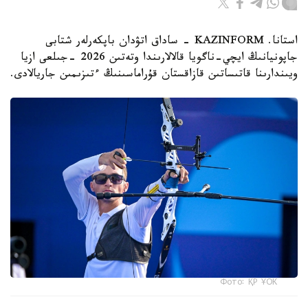
استانا. KAZINFORM - ساداق اتۋدان باپكەرلەر شتابى
جاپونيانىڭ ايچي-ناگويا قالالارىندا وتەتىن 2026 -جىلعى ازيا
ويىندارىنا قاتىساتىن قازاقستان قۇراماسىنىڭ ءتىزىمىن جاريالادى.
Фото: ҚР ҰОК