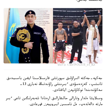
جەڭىسكە جەتتى.
Фото: t.me/POLICE_of_KZ
جەكپە-جەكتە اتىراۋلىق سپورتشى قارسىلاسىنا ايقىن باسىمدىق
تانىتىپ، كەزدەسۋدى ءبىرىنشى راۋندتىڭ نەبارى 13-
سەكۋندىندا نوكاۋتپەن اياقتادى.
وسىلايشا ەلدار وتارالى حالىقارالىق ارەنادا شەبەرلىگىن تاعى ءبىر
مارتە دالەلدەپ، ەل نامىسىن ابىرويمەن قورعادى.