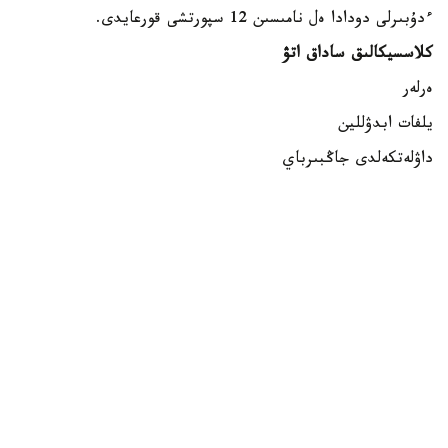
ءدۇبىرلى دودادا ەل نامىسىن 12 سپورتشى قورعايدى.
كلاسسيكالىق ساداق اتۋ
ەرلەر
يلفات ابدۋللين
داۋلەتكەلدى جاڭبىرباي
داستان كارىموۆ
ايەلدەر
الەكساندرا زەمليانوۆا
مەدينا مۇرات
ساميرا جۇماعۇلوۆا
بلوكتىق ساداق اتۋ
ەرلەر
اندرەي تيۋتيۋن