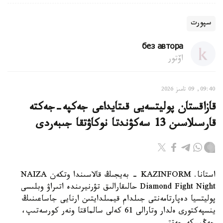
سپورت
без автора
اۆتور
09:40, 09 تامىز 2026
قازاقستان پوليتسەيى قىتايداعى جەكپە-جەكتە
قارسىلاسىن 13 سەكۋندتا نوكاۋتقا جىبەردى
استانا. KAZINFORM - بەيجىڭ قالاسىندا وتكەن NAIZA
Diamond Fight Night حالىقارالىق تۋرنيرىندە اتىراۋ وبلىسى
پوليتسيا دەپارتامەنتى جىلدام قيمىلدايتىن ارنايى جاساعىنىڭ
ينسپەكتورى ەلدار وتارالى 61 كەلى سالماقتا ونەر كورسەتىپ،