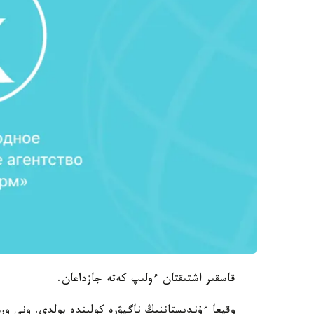
قاسقىر اشتىقتان ءولىپ كەتە جازداعان.
وقيعا ءۇندىستاننىڭ ناگپۋرە كولىندە بولدى. ونى ور