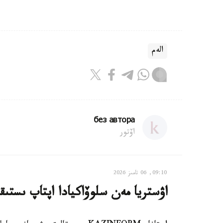
الەم
без автора
اۆتور
09:10, 06 تامىز 2026
اۋستريا مەن سلوۆاكيادا اپتاپ ىستى