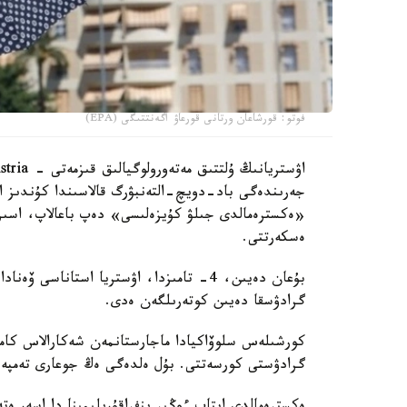
فوتو: قورشاعان ورتانى قورعاۋ اگەنتتىگى (EPA)
«ەكسترەمالدى جىلۋ كۇيزەلىسى» دەپ باعالاپ، اسىرە
ەسكەرتتى.
گرادۋسقا دەيىن كوتەرىلگەن ەدى.
گرادۋستى كورسەتتى. بۇل ەلدەگى ەڭ جوعارى تەمپەرا