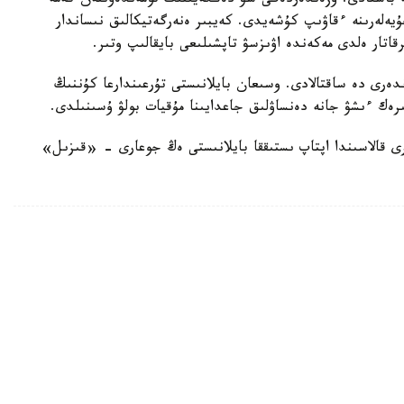
ەتە باستادى. وزەندەردەگى سۋ دەڭگەيىنىڭ تومەندەۋىنەن كەمە
يەلەرىنە ءقاۋىپ كۇشەيدى. كەيبىر ەنەرگەتيكالىق نىساندار
قاتار ەلدى مەكەندە اۋىزسۋ تاپشىلىعى بايقالىپ وتىر.
ندەرى دە ساقتالادى. وسىعان بايلانىستى تۇرعىندارعا كۇننىڭ
ىرەك ءىشۋ جانە دەنساۋلىق جاعدايىنا مۇقيات بولۋ ۇسىنىلدى.
ەتەيىك، بۇعان دەيىن يتاليانىڭ بارلىق 27 ءىرى قالاسىندا اپتاپ ىستىققا بايلانىستى ەڭ جوعارى - «قىزىل»