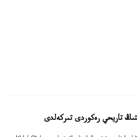
قتىڭ تاريحي رەكوردى تىركەلدى