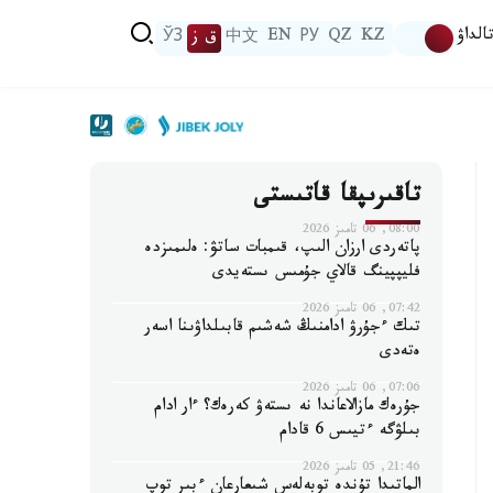
الداۋ
KZ
QZ
РУ
EN
中文
ق ز
ЎЗ
تاقىرىپقا قاتىستى
08:00, 06 تامىز 2026
پاتەردى ارزان الىپ، قىمبات ساتۋ: ەلىمىزدە
فليپپينگ قالاي جۇمىس ىستەيدى
07:42, 06 تامىز 2026
تىك ءجۇرۋ ادامنىڭ شەشىم قابىلداۋىنا اسەر
ەتەدى
07:06, 06 تامىز 2026
جۇرەك مازالاعاندا نە ىستەۋ كەرەك؟ ءار ادام
بىلۋگە ءتيىس 6 قادام
21:46, 05 تامىز 2026
الماتىدا تۇندە توبەلەس شىعارعان ءبىر توپ