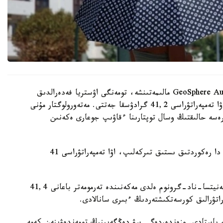
اۋستريانىڭ ۇلتتىق مەتەورولوگيالىق قىزمەتى - GeoSphere Austria مالىمەتىنشە، تومەنگى اۋستريا فەدەرالدىق
جەرىندەگى باد-دويچ-التەنبۋرگ قالاسىندا كۇندىز اۋا تەمپەراتۋراسى 41,2 گرادۋسقا جەتتى. مەتەورولوگتار مۇنى
سە حالىقتىڭ وسال توپتارىنا ءقاۋىپ جوعارى ەكەنىن
بۇعان دەيىن، 4- تامىزدا، اۋستريا استاناسى ۆەنادا دا رەكوردتىق ىستىق تىركەلىپ، اۋا تەمپەراتۋراسى 41
كورشىلەس سلوۆاكيادا ماجارستانمەن شەكارالاس كامەنيتسا-ناد-گرونوم ەلدى مەكەنىندە تەرمومەتر باعانى 41,4
تۋرالىق كورسەتكىشتەردىڭ ءبىرى سانالادى.