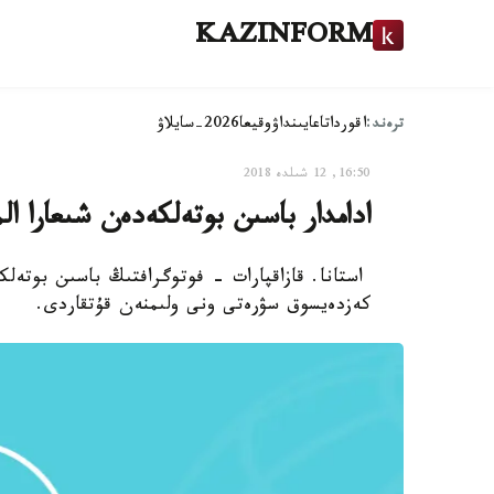
KAZINFORM
ترەند:
اقوردا
تاعايىنداۋ
وقيعا
2026-سايلاۋ
16:50, 12 شىلدە 2018
ادامدار باسىن بوتەلكەدەن شىعارا ال
استانا. قازاقپارات - فوتوگرافتىڭ باسىن بوتەلك
كەزدەيسوق سۋرەتى ونى ولىمنەن قۇتقاردى.