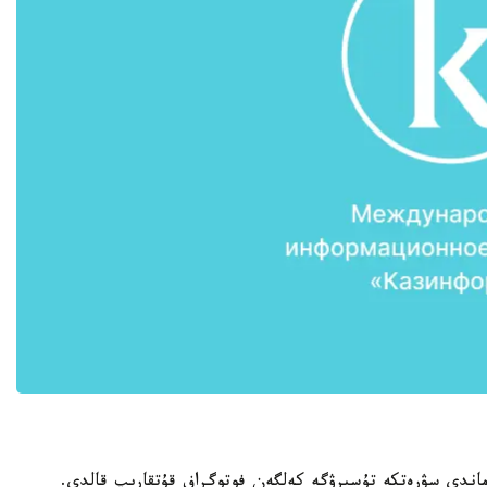
ماندى سۋرەتكە تۇسىرۋگە كەلگەن فوتوگراف قۇتقارىپ قالدى.