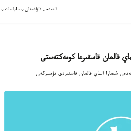
الەمدە
قازاقستان
ساياسات
ت
ماي قالعان قاسقىرعا كومەكتەستى
ەدەن شىعارا الماي قالعان قاسقىردى تۇسىرگەن