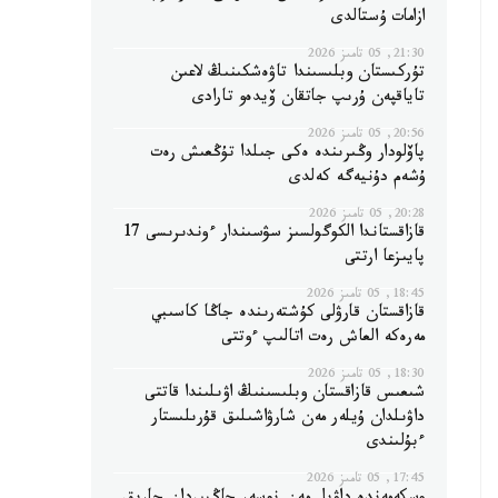
ازامات ۇستالدى
21:30, 05 تامىز 2026
تۇركىستان وبلىسىندا تاۋەشكىنىڭ لاعىن
تاياقپەن ۇرىپ جاتقان ۆيدەو تارادى
20:56, 05 تامىز 2026
پاۆلودار وڭىرىندە ەكى جىلدا تۇڭعىش رەت
ۇشەم دۇنيەگە كەلدى
20:28, 05 تامىز 2026
قازاقستاندا الكوگولسىز سۋسىندار ءوندىرىسى 17
پايىزعا ارتتى
18:45, 05 تامىز 2026
قازاقستان قارۋلى كۇشتەرىندە جاڭا كاسىبي
مەرەكە العاش رەت اتالىپ ءوتتى
18:30, 05 تامىز 2026
شىعىس قازاقستان وبلىسىنىڭ اۋىلىندا قاتتى
داۋىلدان ۇيلەر مەن شارۋاشىلىق قۇرىلىستار
ءبۇلىندى
17:45, 05 تامىز 2026