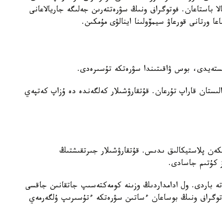
ا باستاعان. فوتوگراف ونىڭ سۋرەتتەرىن جەلىگە جاريالاعانى
ا ورتانى قورعاۋ سيمۆولىنا اينالۋى مۇمكىن.
لىستان قاراپ تۇرعان. قۇتقارۋشىلار كەلگەندە دە ۇزاپ كەتپەي
كەن پلاستيكالىق ىدىس. قۇتقارۋشىلار جىرتقىشتىڭ
ز كۇتىم جاسادى.
تە باردى. ول ادامداردىڭ وزىنە كومەكتەسىپ جاتقانىن جاقسى
توگراف ونىڭ بوساعان ءساتىن سۋرەتكە ءتۇسىرىپ ۇلگەرمەي