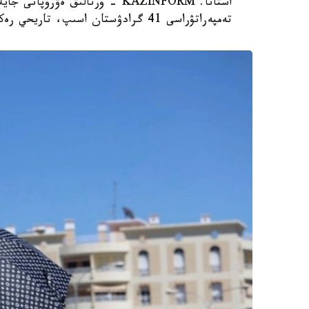
استانا. KAZINFORM - ورتالىق ەۋ
تەمپەراتۋراسى 41 گرادۋستان اسىپ، تاريحي رەكورد تىركەلدى، دەپ حابارلايدى