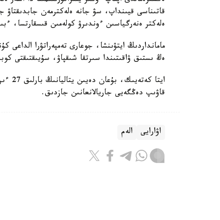
ەكسترەمالدى اپتاپ ءوڭىر ينفراقۇرىلىمىنا دا اسەر 
قاتىناسى قيىنداپ، سۋ جانە ەلەكترمەن جابدىقتاۋ جۇ
ەلەكتر ەنەرگياسىن ءوندىرۋ كولەمىن قىسقارتسا، ءبىر
مامانداردىڭ ايتۋىنشا، جوعارى تەمپەراتۋرا الداعى كۇ
ەڭ ىستىق ۋاقىتىندا سىرتقا شىقپاۋ، سۇيىقتىقتى كوب
ايتا ك
قاۋىپ دەڭگەيى جاريالانعانىن جازدىق.
اۋارايى
الەم
بەيسەن سۇلتان
اۆتور