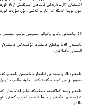
اشتىقتان ءال-دارمەنى قالماعان جىرتقىش ارەڭ قوزعال
سول بويدا الەمگە تەز تاراپ كەتتى. بۇل سۋرەت قورشاع
26 جاستاعى تانايۋ پانپاليا ەسەپشى بولىپ جۇمىس ىستەيدى، بوس ۋاقىتىندا سۋرەتكە تۇسىرەدى.
باسىمەن الەك بولعان قاسقىرعا تۇقىمداس قاسقىرلار ا
الىستان باقىلاعان.
قاسقىردىڭ باسىنداعى ادامدار تاماعىمەن تاستاپ كەت
تەمپەراتۋاسى كوتەرىلگەندىكتەن ەكپە سالىپ، ءبىرا
قاسقىر وزىنە كەلگەندە ەشكىمگە شابۋىلداماستان كە
ءتۇسىندى. قاسقىر ورمانعا قاشىپ كىرىپ كەتتى. فو
قالدى.