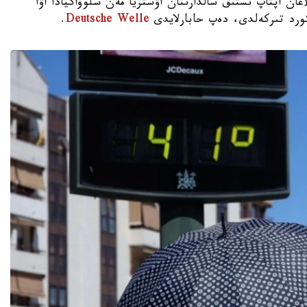
روپانى جايلاعان اپتاپ ىستىق سالدارىنان اۋستريا مەن سلوۆاكيادا اۋا
.
Deutsche Welle