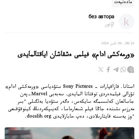
مادەنيەت
без автора
اۆتور
08:16, 06 تامىز 2026
«ورمەكشى ادام» فيلمى ەشقاشان اياقتالمايدى
استانا. قازاقپارات - Sony Pictures ستۋدياسى «ورمەكشى ادام»
تۋرالى فيلمدەردى توقتاتا المايدى. سەبەبى Marvel-پەن
جاسالعان كەلىسىمگە سايكەس، ەگەر ستۋديا بەلگىلى ءبىر
مەرزىم ىشىندە جاڭا فيلم شىعارماسا، كەيىپكەردىڭ كينوقۇقىعى
ءوز يەسىنە قايتارىلادى، دەپ حابارلايدى docslib.org.