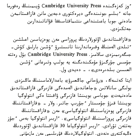
ءوز كەزەگىندە Сambridge University Press ۇيىمىنىڭ رەفورما
جانە ءبىلىم جونىندەگى ديرەكتورى دجەين مانن قازاقستانمەن
مادەني جوبا باعىتىنداعى ىنتىماقتاسىققا قۋاناتىندارىن
جەتكىزدى.
«قازاقستاندىق اۆتورلاردىڭ پروزاسى مەن پوەزياسىن اعىلشىن
ءتىلدى الەمنىڭ وقىرماندارىنا تانىستىرۋ ءۇشىن بارلىق كۇش-
جىگەرىمىزدى سالامىز. Сambridge University Press بۇل رەتتە
جۇمىس جۇرگىزۋ مۇمكىندىگىنە يە بولىپ وتىرعانى ءۇشىن
العىسىن بىلدىرەدى»، - دەيدى ول.
ايتا كەتسەك، «رۋحاني جاڭعىرۋ» باعدارلاماسىنىڭ ماڭىزدى
بولىگى سانالاتىن «جاھاندىق الەمدەگى قازىرگى قازاقستاندىق
مادەنيەت» جوباسى بويىنشا قازىرگى ۋاقىتتا ەكى انتولوگيا
بويىنشا قىزۋ جۇمىستار ءجۇرىپ جاتىر. ولار - «قازاقستاننىڭ
قازىرگى پوەزياسىنىڭ انتولوگياسى» مەن «قازاقستاننىڭ
قازىرگى پروزاسىنىڭ انتولوگياسى». ءاربىر انتولوگيا بەس ءجۇز
بەتتەن تۇرادى. ءاربىر انتولوگياعا 30 قازاقستاندىق اۆتوردىڭ
ەڭبەكتەرى ەنەدى. انتولوگيالاردىڭ قۇرىلىمى مەن مازمۇنى