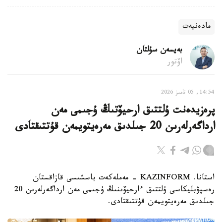
مادەنيەت
بەيسەن سۇلتان
اۆتور
14:54, 05 تامىز 2026
پرەزيدەنت ۇلتتىق ارحيۆتىڭ ۇجىمى مەن
ارداگەرلەرىن 20 جىلدىق مەرەيتويمەن قۇتتىقتادى
استانا. KAZINFORM - مەملەكەت باسشىسى قازاقستان
رەسپۋبليكاسى ۇلتتىق ءارحيۆىنىڭ ۇجىمى مەن ارداگەرلەرىن 20
جىلدىق مەرەيتويمەن قۇتتىقتادى.