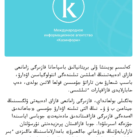
كەلىسىم بويىنشا ۇلى بريتانيالىق باسپاحانا قازىرگى زامانعى
قازاق ادەبيەتىنىڭ اعىلشىن تىلىندەگى انتولوگياسىن اۋدارۋ،
باسىپ شىعارۋ مەن تاراتۋ جۇمىسىن قولعا الاتىن بولدى، دەپ
حابارلايدى قازاقپارات ءتىلشىسى.
بەلگىلى بولعانداي، قازىرگى زامانعى قازاق ادەبيەتى ۇلگىسىنىڭ
جيناعىن ب ۇ ۇ- نىڭ التى تىلىنە اۋدارۋ جۇمىسى «جاھاندىق
الەمدەگى قازىرگى قازاقستاندىق مادەنيەت» جوباسى اياسىندا
جۇزەگە اسىرىلۋدا. جوبا قازاقستان پرەزيدەنتى نۇرسۇلتان
نازاربايەۆتىڭ «رۋحاني جاڭعىرۋ» باعدارلاماسىنىڭ ماڭىزدى ءبىر