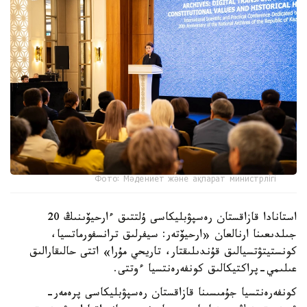
Фото: Мәдениет және ақпарат министрлігі
استانادا قازاقستان رەسپۋبليكاسى ۇلتتىق ءارحيۆىنىڭ 20
جىلدىعىنا ارنالعان «ارحيۆتەر: سيفرلىق ترانسفورماتسيا،
كونستيتۋتسيالىق قۇندىلىقتار، تاريحي مۇرا» اتتى حالىقارالىق
عىلىمي-پراكتيكالىق كونفەرەنتسيا ءوتتى.
كونفەرەنتسيا جۇمىسىنا قازاقستان رەسپۋبليكاسى پرەمەر-