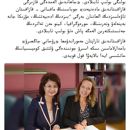
بولىگى بولىپ تابىلادى. «جاھاندىق الەمدەگى قازىرگى
قازاقستاندىق مادەنيەت» جوباسىنىڭ ماقساتى - قازاقستان
تاۋەلسىزدىك العاننان بەرگى ءبىزدىڭ ادەبيەتتىڭ، مۋزىكا جانە
بەينەلەۋ ونەرىنىڭ، حورەوگرافيا، كينو مەن تەاتردىڭ
جەتىستىكتەرىن الەمگە پاش ەتۋ بولىپ تابىلادى.
قازاقستاندىق تاراپتان مەموراندۋمعا «رۋحاني جاڭعىرۋ»
باعدارلاماسىن ىسكە اسىرۋ جونىندەگى ۇلتتىق كوميسسيانىڭ
حاتشىسى ايدا بالايەۆا قول قويدى.