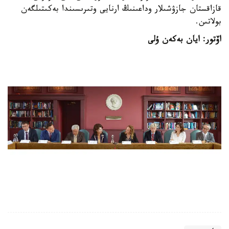
قازاقستان جازۋشىلار وداعىنىڭ ارنايى وتىرىسىندا بەكىتىلگەن
بولاتىن.
اۆتور: ايان بەكەن ۇلى