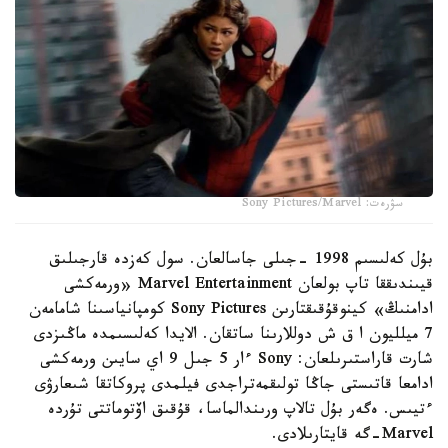
سۋرەت: Sony Pictures/Marvel
بۇل كەلىسىم 1998 -جىلى جاسالعان. سول كەزدە قارجىلىق
قيىندىققا تاپ بولعان Marvel Entertainment «ورمەكشى
ادامنىڭ» كينوقۇقىقتارىن Sony Pictures كومپانياسىنا شامامەن
7 ميلليون ا ق ش دوللارىنا ساتقان. الايدا كەلىسىمدە ماڭىزدى
شارت قاراستىرىلعان: Sony ءار 5 جىل 9 اي سايىن ورمەكشى
ادامعا قاتىستى جاڭا تولىقمەتراجدى فيلمدى پروكاتقا شىعارۋى
ءتيىس. ەگەر بۇل تالاپ ورىندالماسا، قۇقىق اۆتوماتتى تۇردە
Marvel-گە قايتارىلادى.