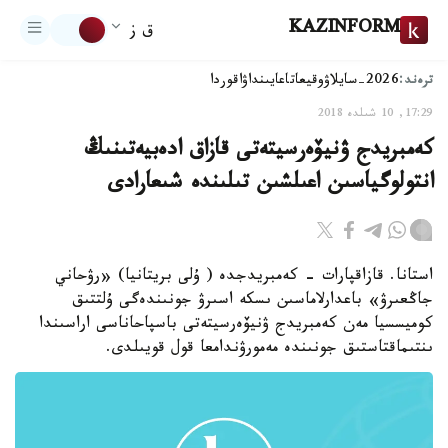
KAZINFORM
ق ز
ترەند:
2026-سايلاۋ
وقيعا
تاعايىنداۋ
اقوردا
17:29, 10 شىلدە 2018
كەمبريدج ۋنيۆەرسيتەتى قازاق ادەبيەتىنىڭ
انتولوگياسىن اعىلشىن تىلىندە شىعارادى
استانا. قازاقپارات - كەمبريدجدە ( ۇلى بريتانيا) «رۋحاني
جاڭعىرۋ» باعدارلاماسىن ىسكە اسىرۋ جونىندەگى ۇلتتىق
كوميسسيا مەن كەمبريدج ۋنيۆەرسيتەتى باسپاحاناسى اراسىندا
ىنتىماقتاستىق جونىندە مەمورۋندامعا قول قويىلدى.