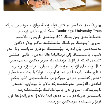
«بريتاندىق كەڭەس جاقتان قولداۋدىڭ بولۋى، سونىمەن بىرگە
Сambridge University Press سەكىلدى بەلدى ۇيىممەن
ىنتىماقتاستىق پەن ونىڭ 500 جىلدىق تاريحى، تالاسسىز
ابىرويى ءبىزدىڭ جوبانىڭ ساتتىلىگىنە نەگىز بولار دەگەن
سەنىمدەمىز. بۇل اۋدارما جۇمىسىنىڭ جوعارى ساپاسىنا وڭ اسەر
ەتىپ، باسىلىمنىڭ ۇلى بريتانيادا عانا ەمەس، جالپى اعىلشىن
ءتىلدى الەمگە تارالۋىنا مۇمكىندىك بەرەر دەگەن سەنىمدەمىز.
ءدال وسىنداي اۋدارما جۇمىستارىن يسپان، فرانسۋز، ورىس،
قىتاي جانە اراب تىلدەرىنە اۋدارىپ، انتولوگيا رەتىندە شىعارۋ
ءۇشىن كەلسسىوزدەردى جۇرگىزىپ جاتقانىمىزدى اتاپ وتكىم
كەلەدى. الەۋەتتى سەرىكتەستەرگە تالاپ تا جوعارى. الدىمەن
تاجىريبەگە، ابىروي مەن باسپاحانانىڭ مۇمكىندىكتەرىنە
باسىمدىق بەرىلەدى»، - دەدى ايدا بالايەۆا مەموراندۋمعا قول
قويۋ راسىمىندە سويلەگەن سوزىندە.