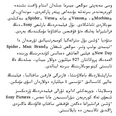
وسى سەبەپتى سوڭعى جيىرما جىلدان استام ۋاقىت ىشىندە
كورەرمەندەر بىرنەشە بۋىنداعى پيتەر پاركەردى، سونداي-اق
«Venom» ،«Morbius» جانە «Spider- Verse» سەكىلدى
جوبالاردى تاماشالادى. بۇل فيلمدەردىڭ بارلىعى Sony-دىڭ
فرانشيزاعا يەلىك ەتۋ قۇقىعىن ساقتاۋعا مۇمكىندىك بەردى.
ستۋديا ءۇشىن بۇل ستراتەگيا كوممەرتسيالىق تۇرعىدان دا
ءتيىمدى بولىپ وتىر. سوڭعى شىققان «Spider- Man: Brand
New Day» فيلمى العاشقى دەمالىس كۇندەرىنىڭ وزىندە
الەمدىك پروكاتتان 927 ميلليون دوللار جيناپ، جىلدىڭ ەڭ
تابىستى كينوجوبالارىنىڭ بىرىنە اينالدى.
ساراپشىلاردىڭ باعالاۋىنشا، قازىرگى قارقىن ساقتالسا، فيلمنىڭ
جالپى كاسسالىق ءتۇسىمى 1 ميلليارد دوللاردان اسۋى مۇمكىن.
وسىلايشا، «ورمەكشى ادام» تۋرالى فيلمدەردىڭ ۇزدىكسىز
شىعۋى تەك كورەرمەن سۇرانىسىمەن عانا ەمەس، Sony Pictures
ءۇشىن فرانشيزاعا دەگەن قۇقىقتى ساقتاپ قالۋدىڭ ماڭىزدى
زاڭدىق تالابىمەن دە بايلانىستى.