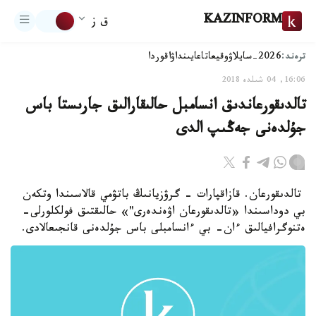
KAZINFORM
ق ز
ترەند:
2026-سايلاۋ
وقيعا
تاعايىنداۋ
اقوردا
16:06, 04 شىلدە 2018
تالدىقورعاندىق انسامبل حالىقارالىق جارىستا باس
جۇلدەنى جەڭىپ الدى
تالدىقورعان. قازاقپارات - گرۋزيانىڭ باتۋمي قالاسىندا وتكەن
بي دوداسىندا «تالدىقورعان اۋەندەرى"» حالىقتىق فولكلورلى-
ەتنوگرافيالىق ءان- بي ءانسامبلى باس جۇلدەنى قانجىعالادى.