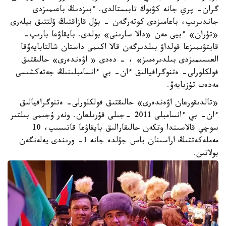
گران- پري جانە كۋبوك تابىستالدى. ءبىزدىڭ باعىمىزدى
جاندىرىپ، باعامىزدى كوتەرگەن - بۇل قازاقتىڭ ۇلتتىق بيلەرى
«تۇران» ءبيى مەن «دالا سارىنى» بولدى. بايقاۋعا بارىپ-
قايتۋىمىزعا قولداۋ بىلدىرگەن قالا اكىمى داستان شالتابايەۆقا
العىسىمىزدى بىلدىرەمىز» ، - دەدى « اۋەندەرى» حالىقتىق
فولكلورلى- ەتنوگرافيالىق ءان- بي ءانسامبلىنىڭ جەتەكشىسى
مەدەت تۇزبايەۆ.
«تالدىقورعان اۋەندەرى» حالىقتىق فولكلورلى- ەتنوگرافيالىق
ءان- بي ءانسامبلى 2011 -جىلى قۇرىلعان. ونەر ۇجىمى بىلتىر
سوچي قالاسىندا وتكەن حالىقارالىق بايقاۋعا قاتىسىپ، 10
مەملەكەتتىڭ اراسىنان باس جۇلدە جانە I- ورىندى يەلەنگەن
بولاتىن.