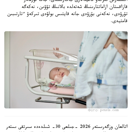
اكتىلەرىن تىركەۋ قاعيدالارى جاڭارتىلدى. جاڭا نورمالار
قازاقستان ازاماتتارىنىڭ شەتەلدە بالانىڭ تۋۋىن، نەكەگە
تۇرۋدى، نەكەنى بۇزۋدى جانە قايتىس بولۋدى تىركەۋ ءتارتىبىن
قامتيدى.
Фото: pexels.com
اتالعان وزگەرىستەر 2026 -جىلعى 30- شىلدەدە سىرتقى ىستەر