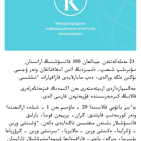
23 مەملەكەتتەن جينالعان 300 قاتىسۋشىنىڭ اراسىنان
سۋىرىلىپ شىعىپ، ەلىمىزدىڭ اتىن اسقاقتاتقان ونەر ۇجىمى
بۇگىن ەلگە ورالدى، دەپ حابارلايدى قازاقپارات ءتىلشىسى.
جەڭىمپازداردى ارىپتەستەرى مەن اكىمدىك قىزمەتكەرلەرى
قالانىڭ كىرەبەرىسىندە قۇرمەتپەن قارسى الدى.
«ءبىز باتۋمي قالاسىندا 29 - ماۋسىم مەن 1 - شىلدە ارالىعىندا
ونەر كورسەتىپ قايتتىق. گران- پريمەن قوسا، بارلىق
قاتىسۋشىلار ىشىنەن مىقتىسىن تاڭدايدى ەكەن. ءۇشىنشى ورىن
- ۋكراينا، ەكىنشى ورىن - مالايزيا، ءبىرىنشى ورىن - گرۋزياعا
بۇيىرسا، بىزگە، ياعني، قازاقستانعا ۇيىمداستىرۋشىلار تاراپىنان