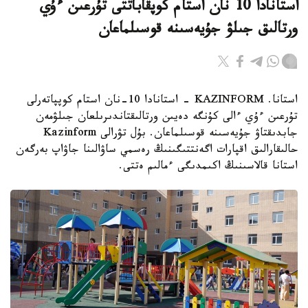
استانادا 10 نان استام كوپقاباتتى تۇرعىن ءۇي
ورتالىق جىلۋ جۇيەسىنە قوسىلماعان
استانا. KAZINFORM - استانادا 10-نان استام كوپپاتەرلى
تۇرعىن ءۇي ءالى كۇنگە دەيىن ورتالىقتاندىرىلعان جىلۋمەن
جابدىقتاۋ جۇيەسىنە قوسىلماعان. بۇل تۋرالى Kazinform
حالىقارالىق اقپارات اگەنتتىگىنىڭ رەسمي ساۋالىنا جاۋاپ بەرگەن
استانا قالاسىنىڭ اكىمدىگى ءمالىم ەتتى.