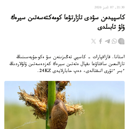
21:30, 07 تامىز 2026
كاسپيدەن سۋدى تازارتۋعا كومەكتەسەتىن سيرەك
ۇلۋ تابىلدى
استانا. قازاقپارات - كاسپي تەڭىزىنەن سۋ ەكوجۇيەسىنىڭ
تازالىعىن ساقتاۋعا ىقپال ەتەتىن سيرەك كەزدەسەتىن ۇلۋلاردىڭ
ءبىر ءتۇرى انىقتالدى، دەپ حابارلايدى 24KZ.