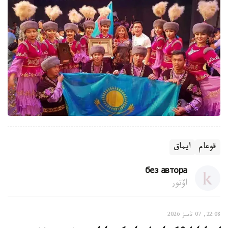
قوعام
ايماق
без автора
اۆتور
22:08, 07 تامىز 2026