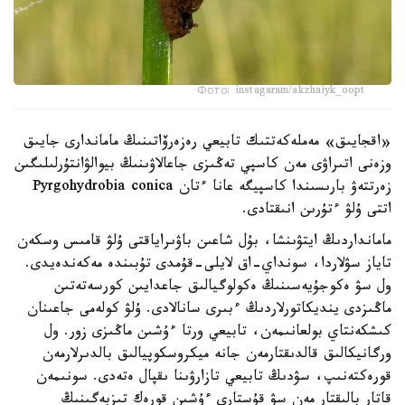
Фото: instagaram/akzhaiyk_oopt
«اقجايىق» مەملەكەتتىك تابيعي رەزەرۆاتىنىڭ ماماندارى جايىق
وزەنى اتىراۋى مەن كاسپي تەڭىزى جاعالاۋىنىڭ بيوالۋانتۇرلىلىگىن
زەرتتەۋ بارىسىندا كاسپيگە عانا ءتان Pyrgohydrobia conica
اتتى ۇلۋ ءتۇرىن انىقتادى.
مامانداردىڭ ايتۋىنشا، بۇل شاعىن باۋىراياقتى ۇلۋ قامىس وسكەن
تاياز سۋلاردا، سونداي-اق لايلى-قۇمدى تۇبىندە مەكەندەيدى.
ول سۋ ەكوجۇيەسىنىڭ ەكولوگيالىق جاعدايىن كورسەتەتىن
ماڭىزدى ينديكاتورلاردىڭ ءبىرى سانالادى. ۇلۋ كولەمى جاعىنان
كىشكەنتاي بولعانىمەن، تابيعي ورتا ءۇشىن ماڭىزى زور. ول
ورگانيكالىق قالدىقتارمەن جانە ميكروسكوپيالىق بالدىرلارمەن
قورەكتەنىپ، سۋدىڭ تابيعي تازارۋىنا ىقپال ەتەدى. سونىمەن
قاتار بالىقتار مەن سۋ قۇستارى ءۇشىن قورەك تىزبەگىنىڭ