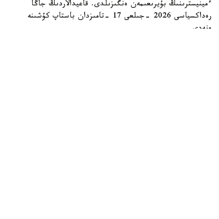
ءمينيسترىنىڭ بۇيرىعىمەن ەنگىزىلدى. قاعيدالاردىڭ جاڭا
رەداكسياسى 2026 -جىلعى 17 -تامىزدان باستاپ كۇشىنە
ەنەدى.
وزگەرىستەر بەس مەملەكەتتىك قىزمەتتى رەتتەيدى:
شەتەلدە بالانىڭ تۋۋىن تىركەۋ؛
شەتەلدە نەكەنى تىركەۋ؛
شەتەلدە نەكەنى بۇزۋدى تىركەۋ؛
شەتەلدە قايتىس بولۋدى تىركەۋ؛
ازاماتتىق حال اكتىلەرىن تىركەۋ تۋرالى قايتالاما كۋالىكتەر مەن
انىقتامالاردى بەرۋ.
بالا شەتەلدە دۇنيەگە كەلسە، قالاي تىركەۋگە بولادى
بالانىڭ تۋۋىن تىركەۋ ءۇشىن اتا-اناسى نەمەسە وزگە دە مۇددەلى
تۇلعالار ءسابي تۋعان كۇننەن باستاپ ەكى ايدان كەشىكتىرمەي
ءوتىنىش بەرۋى ءتيىس. ەگەر ءسابي ءولى تۋعان بولسا،
ءوتىنىش بەس تاۋلىك ىشىندە تاپسىرىلۋى قاجەت.