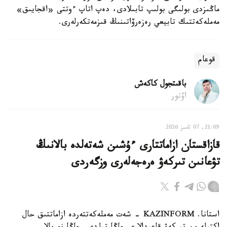
ماڭىزدى بولىگى بولىپ تابىلادى، دەپ اتاپ ءوتتى «اقجايىق»
مەملەكەتتىك تابيعي رەزەرۆاتىنىڭ قىزمەتكەرلەرى.
قوعام
باقىتجول كاكەش
اۆتور
21:09, 07 تامىز 2026
قازاقستان ازاماتتارى ءۇشىن شەتەلدە بالانىڭ
تۋعانىن تىركەۋ ەرەجەلەرى وزگەردى
استانا. KAZINFORM - شەت مەملەكەتتەردە ازاماتتىق حال