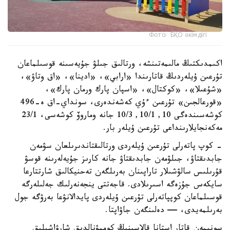
Фото: БҚО әкімдігі
اكىمدىكتىڭ مالىمەتىنشە، ورتالىق جىلۋ جۇيەسىنە قوسىلماعان
تۇرعىن ۇيلەردىڭ قاتارىندا «ارابي»، «ادينا»، «اق وتاۋ»،
«شۇعىلا»، «كوكتال»، «اسپان پارك ورمان پارك»،
«قورعالجىن» تۇرعىن ءۇي كەشەندەرى، سونداي-اق ە-496
كوشەسىندەگى 10, 10/1, 10/3 جانە وماروۆ كوشەسى، 23/1
مەكەنجايلارىنداعى تۇرعىن ۇيلەر بار.
- كوپ پاتەرلى تۇرعىن ۇيلەردى ورتالىقتاندىرىلعان سۋمەن
جابدىقتاۋ، جىلۋمەن جابدىقتاۋ جانە كارىز جۇيەلەرىنە قوسۋ
قۇرىلىس سالۋشىلار تاراپىنان بەرىلگەن تەحنيكالىق شارتتارعا
سايكەس جۇزەگە اسىرىلادى. قاجەتتى ينجەنەرلىك جەلىلەرگە
قوسىلماعان كوپپاتەرلى تۇرعىن ۇيلەردى پايدالانۋعا بەرۋگە جول
بەرىلمەيدى، — دەلىنگەن جاۋاپتا.
سونىمەن قاتار استانا قالاسىنىڭ كوممۋنالدىق شارۋاشىلىق