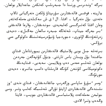
بىرگە ءوندىرىس ورنىنا دا جىبەرىلىپ كەتكەن جاعدايلار بولعان.
«ارينە، قوقىس قالدىقتارىن سۇرىپتاۋ ۇلكەن ەنەرگيانى تالاپ
ەتەدى. بۇل ەنەرگيا - اقشا. ال ا ق ش سەكىلدى مەملەكەتتەر
وعان اقشا كەتىرگىسى كەلمەيدى. سوندىقتان، ولارعا قالدىقتى
ءبىر جەرگە جيناپ، شەتەلگە جىبەرە سالعان جەڭىل»، دەيدى
زەرتتەۋدىڭ اۆتورى، دجوردجيا ۋنيۆەرسيتەتىنىڭ ەكولوگى ەمي
برۋكس.
بىرنەشە جىل بويى پلاستيك قالدىقتارىن يمپورتتاعان قىتاي
جاقىندا بۇل ويىنان باس تارتتى. «بۇل كۇتپەگەن جەردەن
بولعان شەشىم ەمەس دەپ ويلايمىن. سەبەبى، قىتايدىڭ
ەكونوميكاسى كۇننەن كۇنگە قارىشتاپ دامىپ جاتىر»، دەيدى
حورنۆەگ.
ءومىر ءسۇرۋ ساپاسى وزگەرىپ جاتقاندىقتان، قىتاي ەندى ءوز
ىشىندەگى قالدىقتاردى ازايتۋ تۋرالى شەشىمگە كەلىپ وتىر. وسى
جولمەن مەملەكەت پلاستماسس قالدىقتاردى جويىپ، قايتا
وڭدەپ وتىرا الادى.