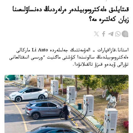
قىتايلىق ەلەكتروموبيلدەر ەرلەردىڭ دەنساۋلىعىنا
زيان كەلتىرە مە؟
استانا.قازاقپارات - الەۋمەتتىك جەلىلەردە Li Auto ماركالى
ەلەكتروموبيلدىڭ سالونىندا كۇشتى ماگنيت ءورىسى انىقتالعانى
تۋرالى ۆيدەو قىزۋ تالقىلانۋدا.