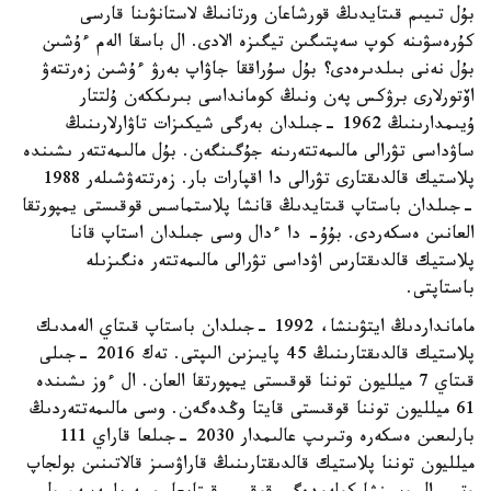
بۇل تىيىم قىتايدىڭ قورشاعان ورتانىڭ لاستانۋىنا قارسى
كۇرەسۋىنە كوپ سەپتىگىن تيگىزە الادى. ال باسقا الەم ءۇشىن
بۇل نەنى بىلدىرەدى؟ بۇل سۇراققا جاۋاپ بەرۋ ءۇشىن زەرتتەۋ
اۆتورلارى برۋكس پەن ونىڭ كومانداسى بىرىككەن ۇلتتار
ۇيىمدارىنىڭ 1962 -جىلدان بەرگى شيكىزات تاۋارلارىنىڭ
ساۋداسى تۋرالى مالىمەتتەرىنە جۇگىنگەن. بۇل مالىمەتتەر ىشىندە
پلاستيك قالدىقتارى تۋرالى دا اقپارات بار. زەرتتەۋشىلەر 1988
-جىلدان باستاپ قىتايدىڭ قانشا پلاستماسس قوقىستى يمپورتقا
العانىن ەسكەردى. بۇۇ- دا ءدال وسى جىلدان استاپ قانا
پلاستيك قالدىقتارس اۋداسى تۋرالى مالىمەتتەر ەنگىزىلە
باستاپتى.
مامانداردىڭ ايتۋىنشا، 1992 -جىلدان باستاپ قىتاي الەمدىك
پلاستيك قالدىقتارىنىڭ 45 پايىزىن الىپتى. تەك 2016 -جىلى
قىتاي 7 ميلليون توننا قوقىستى يمپورتقا العان. ال ءوز ىشىندە
61 ميلليون توننا قوقىستى قايتا وڭدەگەن. وسى مالىمەتتەردىڭ
بارلىعىن ەسكەرە وتىرىپ عالىمدار 2030 -جىلعا قاراي 111
ميلليون توننا پلاستيك قالدىقتارىنىڭ قاراۋسىز قالاتىنىن بولجاپ