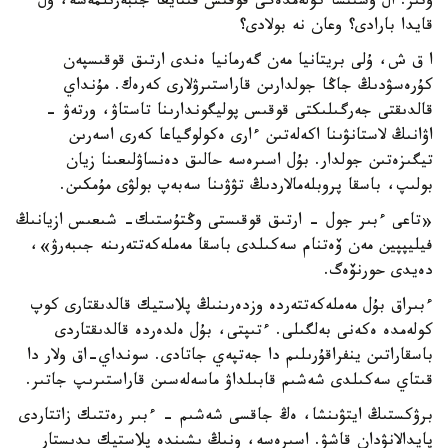
وتىر. ال وسىنشا كولەمدەگى قوقىس قىتايعا جىبەرىلمەسە، ول
قايدا بارادى؟ وعان نە بولادى؟
ا ق ش، ۇلى بريتانيا مەن گەرمانيا ەندى ارتىق قوقىسپەن
كۇرەسۋدىڭ جاڭا جولدارىن قاراستىرۋلارى كەرەك. مۇنداي
قالدىقتى جەرگىلىكتى قوقىس پوليگوندارىنا تاستاۋ، ورتەۋ -
اۋانىڭ لاستانۋىنا اكەلەتىن ءارى ەكولوگياعا كەرى اسەرىن
تيگىزەتىن جولدار. بۇل اسىرەسە حالىق دەنساۋلىعىنا زيان
بولىپ، باسقا پروبلەمالاردىڭ تۋۋىنا سەبەپ بولۋى مۇمكىن.
«تاعى ءبىر جول - ارتىق قوقىستى وڭتۇستىك- شىعىس ازيانىڭ
فيليپپين مەن ۆەتنام سەكىلدى باسقا مەملەكەتتەرىنە جىبەرۋ»،
دەيدى حورنۆەگ.
ءبىراق بۇل مەملەكەتتەردە وزدەرىنىڭ پلاستيك قالدىقتارى كوپ
كولەمدە ەكەنى بەلگىلى. ءتىپتى، بۇل ەلدەردە قالدىقتاردى
باسقاراتىن ينفراقۇرىلىم دا جەتپەي جاتادى. سونداي-اق ولار دا
قىتاي سەكىلدى شەشىم قابىلداۋ ماسەلەسىن قاراستىرىپ جاتىر.
برۋكستىڭ ايتۋىنشا، ەڭ جاقسى شەشىم - ءبىر رەتتىك زاتتاردى
پايدالانۋدان قاشۋ. اسىرەسە، ونىڭ ىشىندە پلاستيك ىدىستار