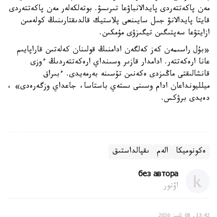
مەن پاكەتتەردى پايدالانباۋعا تىرىسۋ. بوتەلكەلەر مەن پاكەتتەردى
قايتا پايدالانۋ جىل سايىنعى پلاستيك قالدىقتارىنىڭ كولەمىن
ازايتۋعا سەپتىگىن تيگىزۋى مۇمكىن.
«بۇل راسىمەن كەز كەلگەن ادامنىڭ قولىنان كەلەتىن قاراپايىم
عانا ارەكەتتەر. ادامدار قازىر وسىنداي ارەكەتتەردىڭ ءوزى
قانشالىقتى ماڭىزدى ەكەنىن تۇسىنە بەرمەيدى. ءبىراق
ميلليونداعان ادام وسىنى ىستەي باستاسا، جاعداي وزگەرەدى» ،
دەيدى برۋكس.
ەكونوميكا
الەم
ىقپالداستىق
без автора
اۆتور
13:42, 08 تامىز 2026