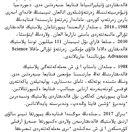
قالدىقتاردى ۋتيليزاتسياعا قىتايعا جىبەرەتىن ەدى. دجوردجيا
ۋنيۆەرسيتەتىنىڭ زەرتتەۋشىلەرى اتالعان تىيىمنىڭ قانداي اسەرى
بارىن زەرتتەپ كوردى. ماماندار زەرتتەۋ بارىسىندا قىتايدىڭ
1988-2016 -جىلدار ارالىعىندا يمپورتتاعان پلاستيك قالدىقتارى
تۋرالى مالىمەتتەردى باستى نازارعا العان. ولاردىڭ ايتۋىنشا،
2030 -جىلعا قاراي بۇل تىيىمنان 111 ميلليون توننا پلاستيك
قالدىقتارى دالادا قالۋى مۇمكىن. زەرتتەۋ تۋرالى ماقالا Science
Advances جۋرنالىندا جاريالاندى.
1988 -جىلدان باستاپ ا ق ش مەملەكەتتەگى پلاستيك
قالدىقتارىنىڭ تەڭ جارتىسىنا جۋىعىن قىتايعا جىبەرەتىن ەدى.
ونىڭ ىشىندە بوتەلكە، تاماق ىدىستارى، پوليەتيلەن پاكەتتەرى
قوقىس كونتەينەرىنە ارنايى جينالىپ، قىتايعا ەكسپورتتالاتىن.
قىتاي يمپورتپەن كەلگەن بۇل قالدىقتاردى پلاستيك ونىمدەرىن
ءوندىرۋ ءۇشىن قايتا وڭدەپ، وندىرىستە پايدالاناتىن.
ءبىراق 2017 -جىلدىڭ سوڭىندا قىتايدىڭ يمپورتقا تىيىم سالۋى
ارتىق پلاستيك قالدىقتارىمەن ولاردى ەكسپورتقا جىبەرۋ ارقىلى
كۇرەسكەن ا ق ش سەكىلدى ءىرى مەملەكەتتەردى تىعىرىققا