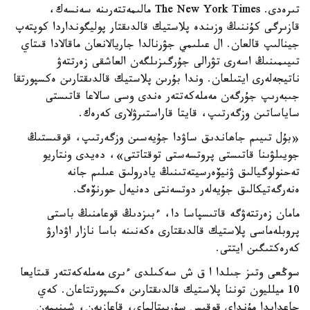
تىرەدى. The New York Times مالىمەتتەرىنە سەنسەك،
قازىرگى كۇننىڭ وزىندە پلاستيك قالدىقتار پوليگونداردا كوپتەپ
جينالىپ قالعان. ال عىلىمي جۋرنالدا جاريالانعان ماقالادا قىتاي
تىيىمىنىڭ اسەرى تۋرالى جۇرگىزىلگەن العاشقى زەرتتەۋ
ناتيجەلەرى ايتىلعان. وندا بۇرىن پلاستيك قالدىقتارىن ەكسپورتقا
جىبەرىپ جۇرگەن مەملەكەتتەر ەندى وسى سالاعا قاتىستى
ساياساتىن وزگەرتىپ، قايتا قاراستىرۋلارى كەرەك.
«بۇل تىيىم جاھاندىق ساۋدا جۇيەسىن وزگەرتىپ، قوقىستىڭ
جويىلۋىنا قاتىستى پروتسەستى توقتاتتى»، دەيدى ونتاريو
تەحنولوگيالىق ۋنيۆەرسيتەتىنىڭ يادرولىق عىلىم جانە
ەنەرگەتيكالىق جۇيەلەر دوتسەنتى دەنيەل حورنۆەگ.
مامان زەرتتەۋگە قاتىسپاسا دا، ءبىزدىڭ قوعامنىڭ باستى
پروبلەماسى پلاستيك قالدىقتارى ەكەنىنە باسا نازار اۋدارۋ
كەرەكتىگىن ايتتى.
سوڭعى وتىز جىلدا ا ق ش سەكىلدى ءىرى مەملەكەتتەر قىتايعا
10 ميلليون توننا پلاستيك قالدىقتارىن ەكسپورتتاعان. كەي
جاعدايدا مۇنداي قوقىس سۇرىپتالماي، قاعازبەن، شىنىمەن