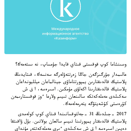
وسىنشاما كوپ قوقىستى قىتاي قايدا جۇمساپ، نە ىستەمەك؟
عالىمدار جۇرگىزگەن جاڭا زەرتتەۋلەرگە سەنسەك، قىتايدىڭ
پلاستيك قالدىقتارىن يمپورتتاماۋى جينالماعان ميلليونداعان
پلاستيك قالدىقتارىنا اكەلۋى مۇمكىن. اسىرەسە، ا ق ش
سەكىلدى مەملەكەتكە سالىنعان تىيىم ولارعا ءوز قوقىستارىمەن
كۇرەستى كۇشەيتۋگە يتەرمەلەمەك.
2017 -جىلدىڭ 31 -جەلتوقسانىندا قىتاي كوپ كولەمدى
پلاستيك قالدىقتار يمپورتىنا تىيىم سالعان بولاتىن. بۇل ۋاقىتقا
دەيىن اسىرەسە ا ق ش سەكىلدى ءىرى مەملەكەتتەر مۇنداي