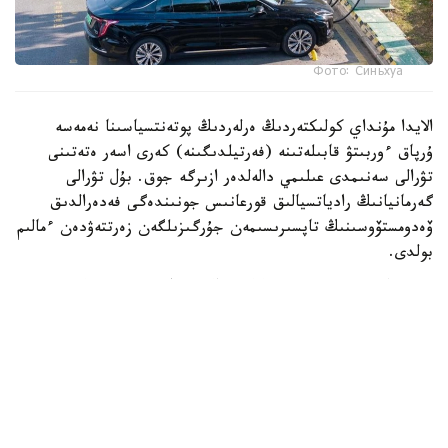
Фото: Синьхуа
الايدا مۇنداي كولىكتەردىڭ ەرلەردىڭ پوتەنتسياسىنا نەمەسە
ۇرپاق ءوربىتۋ قابىلەتىنە (فەرتيلدىگىنە) كەرى اسەر ەتەتىنى
تۋرالى سەنىمدى عىلىمي دالەلدەر ازىرگە جوق. بۇل تۋرالى
گەرمانيانىڭ رادياتسيالىق قورعانىس جونىندەگى فەدەرالدىق
ۆەدومستۆوسىنىڭ تاپسىرىسىمەن جۇرگىزىلگەن زەرتتەۋدەن ءمالىم
بولدى.
ۆيدەو اۆتورى تۇرمىستىق ەلەكتروماگنيتتىك ءورىستى ولشەيتىن
قۇرىلعىنى قوزعالىسسىز تۇرعان كولىكتىڭ ورىندىعىنا قويعان.
قۇرىلعى ەكرانىندا 14 كە دەيىنگى كورسەتكىش پايدا بولىپ،
كەيىن ەسكەرتۋ سيگنالى قوسىلعان.
الايدا ۆيدەودا قۇرىلعىنىڭ ناقتى مودەلى، ولشەم بىرلىگى،
جيىلىك دياپازونى نەمەسە كاليبرلەۋ تۋرالى مالىمەتتەر