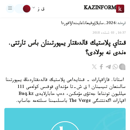
KAZINFORM
ق ز
ترەند:
2026-سايلاۋ
وقيعا
تاعايىنداۋ
اقوردا
16:57, 03 شىلدە 2018
قىتاي پلاستيك قالدىقتار يمپورتىنان باس تارتتى.
ەندى نە بولادى؟
استانا. قازاقپارات - قىتايداعى پلاستيك قالدىقتاردىڭ يمپورتىنا
سالىنعان تىيىمنان ا ق ش-تا مۇنداي قوقىس كولەمى 111
ميلليون تونناعا جەتۋى مۇمكىن، دەپ حابارلايدى Baq.kz
اقپارات اگەنتتىگى The Verge باسىلىمىنا سىلتەمە جاساپ.